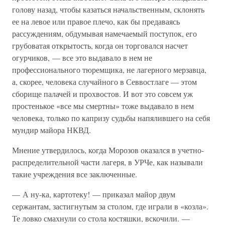
голову назад, чтобы казаться начальственным, склонять
ее на левое или правое плечо, как бы предаваясь
рассуждениям, обдумывая намечаемый поступок, его
грубоватая открытость, когда он торговался насчет
огурчиков, — все это выдавало в нем не
профессионального тюремщика, не лагерного мерзавца,
а, скорее, человека случайного в Севвостлаге — этом
сборище палачей и прохвостов. И вот это совсем уж
простенькое «все мы смертны» тоже выдавало в нем
человека, только по капризу судьбы напялившего на себя
мундир майора НКВД.
Мнение утвердилось, когда Морозов оказался в учетно-
распределительной части лагеря, в УРЧе, как называли
такие учреждения все заключенные.
— А ну-ка, картотеку! — приказал майор двум
сержантам, застигнутым за столом, где играли в «козла».
Те ловко смахнули со стола костяшки, вскочили. —