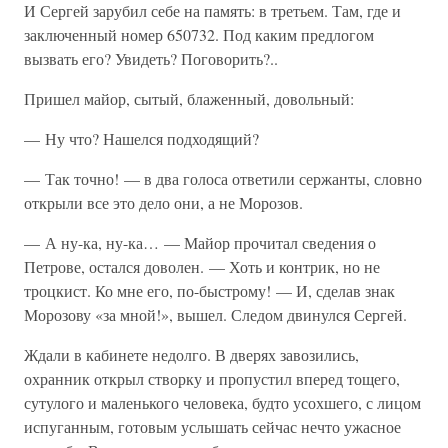
И Сергей зарубил себе на память: в третьем. Там, где и
заключенный номер 650732. Под каким предлогом
вызвать его? Увидеть? Поговорить?..
Пришел майор, сытый, блаженный, довольный:
— Ну что? Нашелся подходящий?
— Так точно! — в два голоса ответили сержанты, словно
открыли все это дело они, а не Морозов.
— А ну-ка, ну-ка… — Майор прочитал сведения о
Петрове, остался доволен. — Хоть и контрик, но не
троцкист. Ко мне его, по-быстрому! — И, сделав знак
Морозову «за мной!», вышел. Следом двинулся Сергей.
Ждали в кабинете недолго. В дверях завозились,
охранник открыл створку и пропустил вперед тощего,
сутулого и маленького человека, будто усохшего, с лицом
испуганным, готовым услышать сейчас нечто ужасное