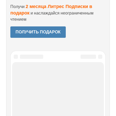
2 месяца Литрес Подписки в
Получи
подарок
и наслаждайся неограниченным
чтением
ПОЛУЧИТЬ ПОДАРОК
Читайте также
Часть 3 Инской дом инвалидов
Часть 3 Инской дом инвалидов Неделя в Благовещенке
Машина, несущая меня из Прокопьевского ПНИ в
Благовещенский дом-интернат, поначалу одиноко
мчалась вперед по длинной автостраде, все быстрее и