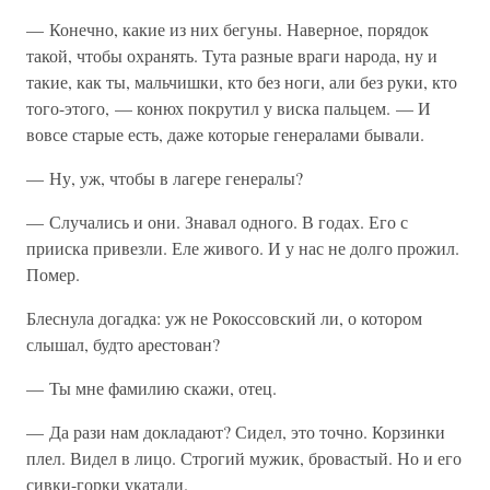
— Конечно, какие из них бегуны. Наверное, порядок
такой, чтобы охранять. Тута разные враги народа, ну и
такие, как ты, мальчишки, кто без ноги, али без руки, кто
того-этого, — конюх покрутил у виска пальцем. — И
вовсе старые есть, даже которые генералами бывали.
— Ну, уж, чтобы в лагере генералы?
— Случались и они. Знавал одного. В годах. Его с
прииска привезли. Еле живого. И у нас не долго прожил.
Помер.
Блеснула догадка: уж не Рокоссовский ли, о котором
слышал, будто арестован?
— Ты мне фамилию скажи, отец.
— Да рази нам докладают? Сидел, это точно. Корзинки
плел. Видел в лицо. Строгий мужик, бровастый. Но и его
сивки-горки укатали.