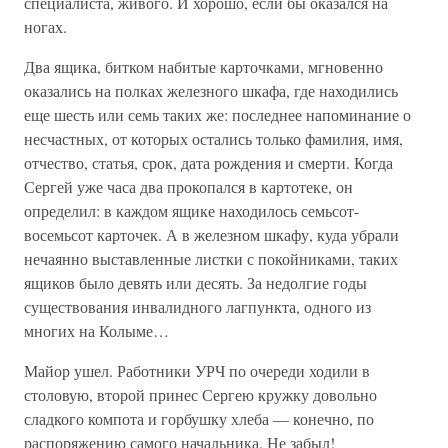
специалиста, живого. И хорошо, если бы оказался на
ногах.
Два ящика, битком набитые карточками, мгновенно
оказались на полках железного шкафа, где находились
еще шесть или семь таких же: последнее напоминание о
несчастных, от которых остались только фамилия, имя,
отчество, статья, срок, дата рождения и смерти. Когда
Сергей уже часа два прокопался в картотеке, он
определил: в каждом ящике находилось семьсот-
восемьсот карточек. А в железном шкафу, куда убрали
нечаянно выставленные листки с покойниками, таких
ящиков было девять или десять. За недолгие годы
существования инвалидного лагпункта, одного из
многих на Колыме…
Майор ушел. Работники УРЧ по очереди ходили в
столовую, второй принес Сергею кружку довольно
сладкого компота и горбушку хлеба — конечно, по
распоряжению самого начальника. Не забыл!