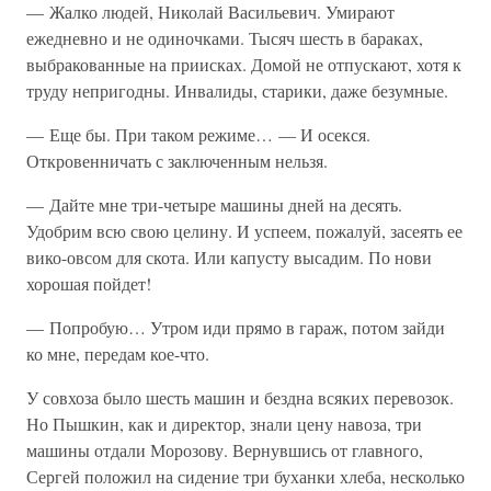
— Жалко людей, Николай Васильевич. Умирают
ежедневно и не одиночками. Тысяч шесть в бараках,
выбракованные на приисках. Домой не отпускают, хотя к
труду непригодны. Инвалиды, старики, даже безумные.
— Еще бы. При таком режиме… — И осекся.
Откровенничать с заключенным нельзя.
— Дайте мне три-четыре машины дней на десять.
Удобрим всю свою целину. И успеем, пожалуй, засеять ее
вико-овсом для скота. Или капусту высадим. По нови
хорошая пойдет!
— Попробую… Утром иди прямо в гараж, потом зайди
ко мне, передам кое-что.
У совхоза было шесть машин и бездна всяких перевозок.
Но Пышкин, как и директор, знали цену навоза, три
машины отдали Морозову. Вернувшись от главного,
Сергей положил на сидение три буханки хлеба, несколько