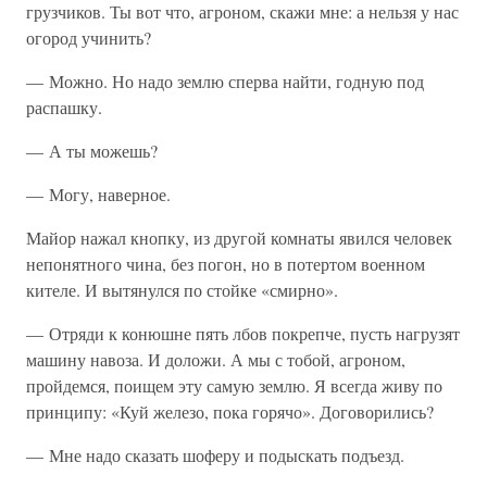
грузчиков. Ты вот что, агроном, скажи мне: а нельзя у нас
огород учинить?
— Можно. Но надо землю сперва найти, годную под
распашку.
— А ты можешь?
— Могу, наверное.
Майор нажал кнопку, из другой комнаты явился человек
непонятного чина, без погон, но в потертом военном
кителе. И вытянулся по стойке «смирно».
— Отряди к конюшне пять лбов покрепче, пусть нагрузят
машину навоза. И доложи. А мы с тобой, агроном,
пройдемся, поищем эту самую землю. Я всегда живу по
принципу: «Куй железо, пока горячо». Договорились?
— Мне надо сказать шоферу и подыскать подъезд.