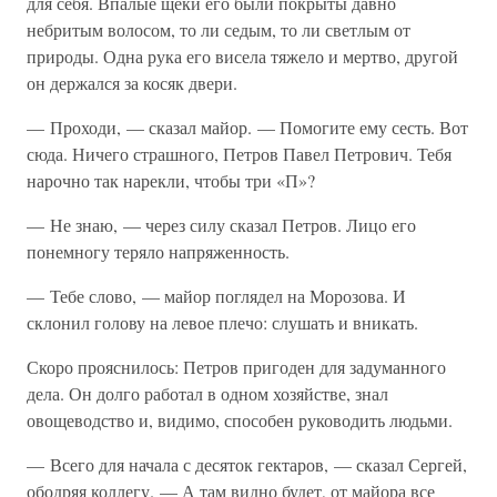
для себя. Впалые щеки его были покрыты давно
небритым волосом, то ли седым, то ли светлым от
природы. Одна рука его висела тяжело и мертво, другой
он держался за косяк двери.
— Проходи, — сказал майор. — Помогите ему сесть. Вот
сюда. Ничего страшного, Петров Павел Петрович. Тебя
нарочно так нарекли, чтобы три «П»?
— Не знаю, — через силу сказал Петров. Лицо его
понемногу теряло напряженность.
— Тебе слово, — майор поглядел на Морозова. И
склонил голову на левое плечо: слушать и вникать.
Скоро прояснилось: Петров пригоден для задуманного
дела. Он долго работал в одном хозяйстве, знал
овощеводство и, видимо, способен руководить людьми.
— Всего для начала с десяток гектаров, — сказал Сергей,
ободряя коллегу. — А там видно будет, от майора все