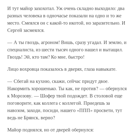
И тут майор захохотал. Уж очень складно выходило: два
разных человека в одночасье показали на одно и то же
место. Смеялся он с какой-то икотой, но заразительно. И
Сергей засмеялся.
— А ты гвоздь, агроном! Вишь, сразу угадал. И землю, и
специалиста, из шести тысяч одного нашел и вытащил.
Гвоздь! Эй, кто там? Ко мне, быстро!
Лицо вохровца показалось в дверях, глаза навыкате.
— Сбегай на кухню, скажи, сейчас придут двое.
Накормить хорошенько. Ты как, не против? — обернулся
к Морозову. — Шофер твой подождет. В столовой еще
поговорите, как коллега с коллегой. Приедешь за
навозом, заходи, посиди, нашего «ППП» просвети, тут
ведь не Брянск, верно?
Майор поднялся, но от дверей обернулся: