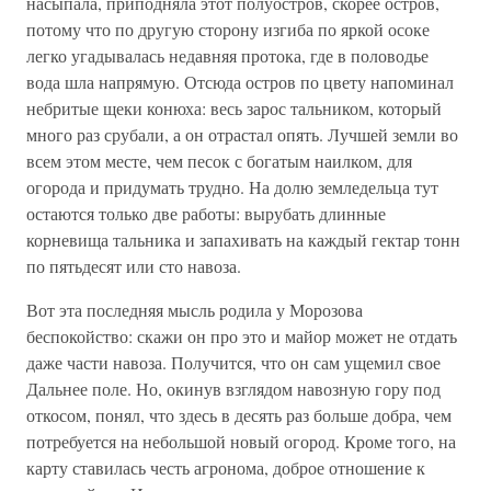
насыпала, приподняла этот полуостров, скорее остров,
потому что по другую сторону изгиба по яркой осоке
легко угадывалась недавняя протока, где в половодье
вода шла напрямую. Отсюда остров по цвету напоминал
небритые щеки конюха: весь зарос тальником, который
много раз срубали, а он отрастал опять. Лучшей земли во
всем этом месте, чем песок с богатым наилком, для
огорода и придумать трудно. На долю земледельца тут
остаются только две работы: вырубать длинные
корневища тальника и запахивать на каждый гектар тонн
по пятьдесят или сто навоза.
Вот эта последняя мысль родила у Морозова
беспокойство: скажи он про это и майор может не отдать
даже части навоза. Получится, что он сам ущемил свое
Дальнее поле. Но, окинув взглядом навозную гору под
откосом, понял, что здесь в десять раз больше добра, чем
потребуется на небольшой новый огород. Кроме того, на
карту ставилась честь агронома, доброе отношение к