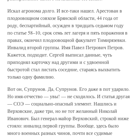
Искал агронома долго. И все-таки нашел. Арестован в
плодоовощном совхозе Брянской области, 44 года от
роду, беспартийный, осужден в тридцать седьмом году
по статье 58–10, срок семь лет лагеря и пять поражения в
правах, окончил плодоовощной факультет Тимирязевки.
Инвалид второй группы. Имя Павел Петрович Петров.
Кажется, подходит. Сергей выписал данные, чуть
приподнял карточку над другими и с удвоенной
быстротой стал листать соседние, стараясь выхватить
только одну фамилию.
Вот он, Супрунов. Да, Супрунов. Его даже в пот ударило.
Но имя-отчество — увы! — не сходилось. И статья другая
— СОЭ — социально-опасный элемент. Нашлись и
Верховские, даже три, но не тот желанный Николай
Иванович. Был генерал-майор Верховский, строкой ниже
стояло: инвалид первой группы. Вообще, здесь было
много военных разных чинов, почти все судимые