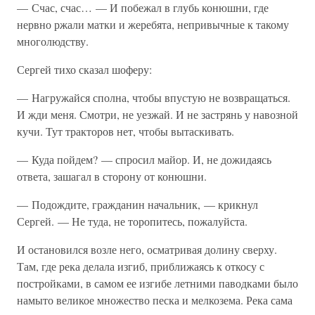
— Счас, счас… — И побежал в глубь конюшни, где
нервно ржали матки и жеребята, непривычные к такому
многолюдству.
Сергей тихо сказал шоферу:
— Нагружайся сполна, чтобы впустую не возвращаться.
И жди меня. Смотри, не уезжай. И не застрянь у навозной
кучи. Тут тракторов нет, чтобы вытаскивать.
— Куда пойдем? — спросил майор. И, не дожидаясь
ответа, зашагал в сторону от конюшни.
— Подождите, гражданин начальник, — крикнул
Сергей. — Не туда, не торопитесь, пожалуйста.
И остановился возле него, осматривая долину сверху.
Там, где река делала изгиб, приближаясь к откосу с
постройками, в самом ее изгибе летними паводками было
намыто великое множество песка и мелкозема. Река сама