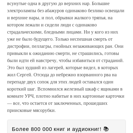
всунутые одна в другую до верхних нар. Большие
электролампы без абажуров одинаково безлико освещали
и верхние нары, и пол, обрывки жалкого тряпья, на
котором лежали и сидели люди с одинаково
страдальческими, бледными лицами. Ни у кого из них
уже не было будущего. Только неспешная смерть от
дистрофии, пеллагры, гнойных незаживающих ран. Они
привыкли к ожиданию смерти, не страшились, готовы
были идти ей навстречу, чтобы избавиться от страданий.
Это был худший из лагерей, которые видел, в которых
жил Сергей. Отсюда до небрежно взорванного рва на
перепаде двух сопок для этих людей оставался один
короткий шаг. Вспомнился железный шкаф с ящиками в
комнате УРЧ, плотно набитые в них картонные карточки
— все, что остается от заключенных, прошедших
приисковые мясорубки.
Более 800 000 книг и аудиокниг! 📚