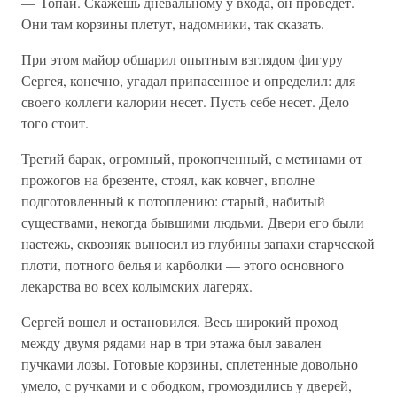
— Топай. Скажешь дневальному у входа, он проведет.
Они там корзины плетут, надомники, так сказать.
При этом майор обшарил опытным взглядом фигуру
Сергея, конечно, угадал припасенное и определил: для
своего коллеги калории несет. Пусть себе несет. Дело
того стоит.
Третий барак, огромный, прокопченный, с метинами от
прожогов на брезенте, стоял, как ковчег, вполне
подготовленный к потоплению: старый, набитый
существами, некогда бывшими людьми. Двери его были
настежь, сквозняк выносил из глубины запахи старческой
плоти, потного белья и карболки — этого основного
лекарства во всех колымских лагерях.
Сергей вошел и остановился. Весь широкий проход
между двумя рядами нар в три этажа был завален
пучками лозы. Готовые корзины, сплетенные довольно
умело, с ручками и с ободком, громоздились у дверей,