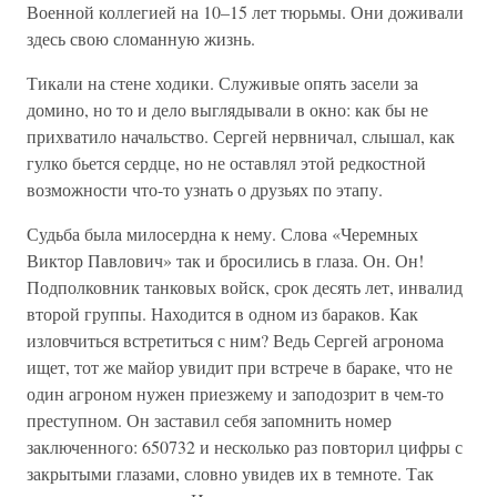
Военной коллегией на 10–15 лет тюрьмы. Они доживали
здесь свою сломанную жизнь.
Тикали на стене ходики. Служивые опять засели за
домино, но то и дело выглядывали в окно: как бы не
прихватило начальство. Сергей нервничал, слышал, как
гулко бьется сердце, но не оставлял этой редкостной
возможности что-то узнать о друзьях по этапу.
Судьба была милосердна к нему. Слова «Черемных
Виктор Павлович» так и бросились в глаза. Он. Он!
Подполковник танковых войск, срок десять лет, инвалид
второй группы. Находится в одном из бараков. Как
изловчиться встретиться с ним? Ведь Сергей агронома
ищет, тот же майор увидит при встрече в бараке, что не
один агроном нужен приезжему и заподозрит в чем-то
преступном. Он заставил себя запомнить номер
заключенного: 650732 и несколько раз повторил цифры с
закрытыми глазами, словно увидев их в темноте. Так