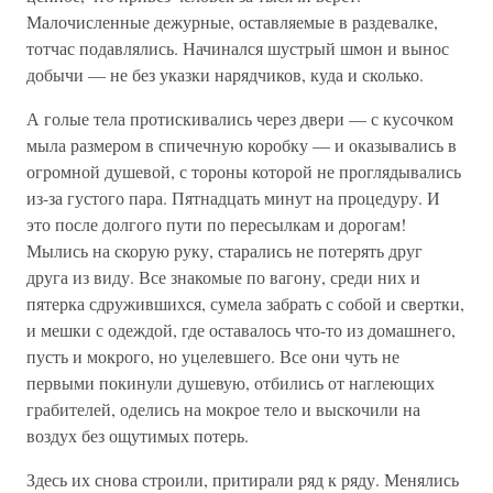
Малочисленные дежурные, оставляемые в раздевалке,
тотчас подавлялись. Начинался шустрый шмон и вынос
добычи — не без указки нарядчиков, куда и сколько.
А голые тела протискивались через двери — с кусочком
мыла размером в спичечную коробку — и оказывались в
огромной душевой, с тороны которой не проглядывались
из-за густого пара. Пятнадцать минут на процедуру. И
это после долгого пути по пересылкам и дорогам!
Мылись на скорую руку, старались не потерять друг
друга из виду. Все знакомые по вагону, среди них и
пятерка сдружившихся, сумела забрать с собой и свертки,
и мешки с одеждой, где оставалось что-то из домашнего,
пусть и мокрого, но уцелевшего. Все они чуть не
первыми покинули душевую, отбились от наглеющих
грабителей, оделись на мокрое тело и выскочили на
воздух без ощутимых потерь.
Здесь их снова строили, притирали ряд к ряду. Менялись