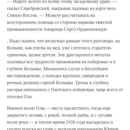
— Ищите золото по всему этому загадочному краю, —
сказал Серебровский, накрывая ладонью на карте весь
Северо-Восток. — Можете рассчитывать на
всестороннюю помощь со стороны наркома тяжелой
промышленности товарища Серго Орджоникидзе.
, Надо сказать, что несколько раньше этого разговора, на
Колыму, как пчелы на мед, уже слетелись старатели-
одиночки, целые артели. Зов драгоценного металла
осиливал все трудности проживания на побережье и в
глубине Колымы. Множились слухи о богатейших
месторождениях, о находке крупных самородков в
речных долинах горной Колымы. Тропы в глубину
нагорья начинались с Охотского побережья, чаще всего от
поселка Ола.
Именно возле Олы — места прелестного, тогда еще
закрытого лесами, с рекой, полной рыбы, и с лугами
возле реки — в теплое время 1926 года высадилась и
группа поиска во главе с молодым начальником Юрием