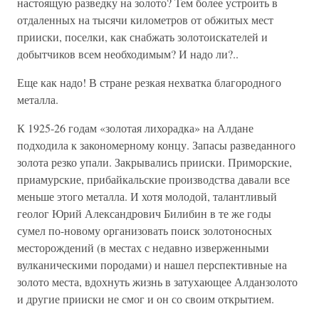
настоящую разведку на золото? Тем более устроить в
отдаленных на тысячи километров от обжитых мест
прииски, поселки, как снабжать золотоискателей и
добытчиков всем необходимым? И надо ли?..
Еще как надо! В стране резкая нехватка благородного
металла.
К 1925-26 годам «золотая лихорадка» на Алдане
подходила к закономерному концу. Запасы разведанного
золота резко упали. Закрывались прииски. Приморские,
приамурские, прибайкальские производства давали все
меньше этого металла. И хотя молодой, талантливый
геолог Юрий Александрович Билибин в те же годы
сумел по-новому организовать поиск золотоносных
месторождений (в местах с недавно изверженными
вулканическими породами) и нашел перспективные на
золото места, вдохнуть жизнь в затухающее Алданзолото
и другие прииски не смог и он со своим открытием.