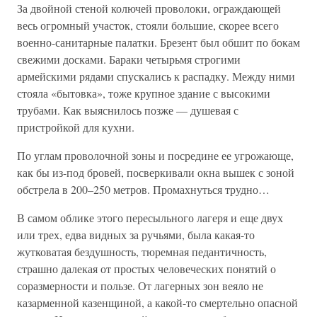
За двойной стеной колючей проволоки, ограждающей
весь огромный участок, стояли большие, скорее всего
военно-санитарные палатки. Брезент был обшит по бокам
свежими досками. Бараки четырьмя строгими
армейскими рядами спускались к распадку. Между ними
стояла «бытовка», тоже крупное здание с высокими
трубами. Как выяснилось позже — душевая с
пристройкой для кухни.
По углам проволочной зоны и посредине ее угрожающе,
как бы из-под бровей, посверкивали окна вышек с зоной
обстрела в 200–250 метров. Промахнуться трудно…
В самом облике этого пересыльного лагеря и еще двух
или трех, едва видных за ручьями, была какая-то
жутковатая бездушность, тюремная педантичность,
страшно далекая от простых человеческих понятий о
соразмерности и пользе. От лагерных зон веяло не
казарменной казенщиной, а какой-то смертельно опасной