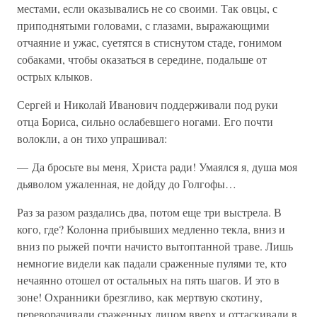
местами, если оказывались не со своими. Так овцы, с
приподнятыми головами, с глазами, выражающими
отчаяние и ужас, суетятся в стиснутом стаде, гонимом
собаками, чтобы оказаться в середине, подальше от
острых клыков.
Сергей и Николай Иванович поддерживали под руки
отца Бориса, сильно ослабевшего ногами. Его почти
волокли, а он тихо упрашивал:
— Да бросьте вы меня, Христа ради! Умаялся я, душа моя
дьяволом ужаленная, не дойду до Голгофы…
Раз за разом раздались два, потом еще три выстрела. В
кого, где? Колонна прибывших медленно текла, вниз и
вниз по рыжей почти начисто вытоптанной траве. Лишь
немногие видели как падали сраженные пулями те, кто
нечаянно отошел от остальных на пять шагов. И это в
зоне! Охранники брезгливо, как мертвую скотину,
переворачивали сраженных лицом вверх и оттаскивали в