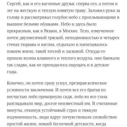
Сергей, как и его вагонные друзья, сперва сел, а потом и
лег на жесткую и теплую измятую траву. Заложил руки за
голову и рассматривал голубое небо с проплывающими в
вышине белыми облаками. Небо и здесь было
прекрасным, как в Рязани, в Москве. Тело, измученное
почти двухмесячной тряской, неподвижностью в четырех
стенах тюрьмы и вагона, отдыхало и напитывалось
покоем земли, такой теплой и ласковой. Откуда-то
пришли волны влажного и теплого воздуха, они баюкали
так сладко, как не приходилось ощущать и в детские
годы.
Конечно, он почти сразу уснул, презирая всяческие
условности заключения. И почти все его братья по
несчастью либо прикорнули сидя, либо во все глаза
разглядывали мир, доселе неизвестный им. В считанные
минуты, откинув устойчивый страх и тяжкую
подчиненность, люди вдруг почувствовали спокойствие
простой жизни, некоей беспечной детскости, когда