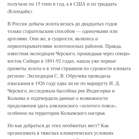
получали по 15 тонн в год, а в США и по тридцать
(Клондайк).
В России добыча золота велась до двадцатых годов
только старательским способом — одиночками или
артелями. Они же, в сущности, являлись и
первооткрывателями золотоносных районов. Правда,
известная экспедиция Черского, прошедшая через северо-
восток Сибири в 1891-92 годах, нашла уже первые
приметы золота и в этом страшном по суровости климата
регионе. Экспедиция С. В. Обручева проводила
изыскания в 1926 году едва ли не по маршруту И. Д.
Черского, исследовала бассейны рек Индигирки и
Колымы и подтвердила данные о возможности
продолжения здесь аляскинского «золотого пояса»,
особенно на территории Колымского нагорья.
Но как добраться до этих необжитых мест? Как
организовать в тяжелых климатических условиях