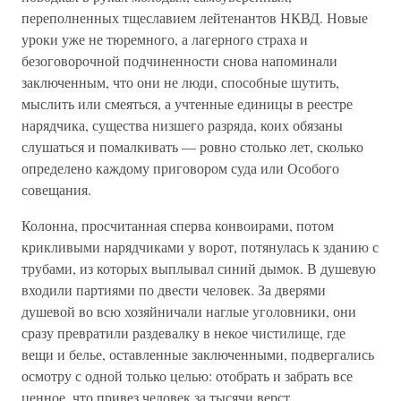
переполненных тщеславием лейтенантов НКВД. Новые
уроки уже не тюремного, а лагерного страха и
безоговорочной подчиненности снова напоминали
заключенным, что они не люди, способные шутить,
мыслить или смеяться, а учтенные единицы в реестре
нарядчика, существа низшего разряда, коих обязаны
слушаться и помалкивать — ровно столько лет, сколько
определено каждому приговором суда или Особого
совещания.
Колонна, просчитанная сперва конвоирами, потом
крикливыми нарядчиками у ворот, потянулась к зданию с
трубами, из которых выплывал синий дымок. В душевую
входили партиями по двести человек. За дверями
душевой во всю хозяйничали наглые уголовники, они
сразу превратили раздевалку в некое чистилище, где
вещи и белье, оставленные заключенными, подвергались
осмотру с одной только целью: отобрать и забрать все
ценное, что привез человек за тысячи верст.