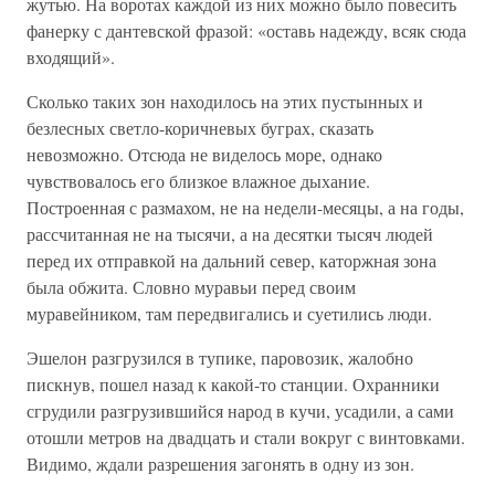
жутью. На воротах каждой из них можно было повесить
фанерку с дантевской фразой: «оставь надежду, всяк сюда
входящий».
Сколько таких зон находилось на этих пустынных и
безлесных светло-коричневых буграх, сказать
невозможно. Отсюда не виделось море, однако
чувствовалось его близкое влажное дыхание.
Построенная с размахом, не на недели-месяцы, а на годы,
рассчитанная не на тысячи, а на десятки тысяч людей
перед их отправкой на дальний север, каторжная зона
была обжита. Словно муравьи перед своим
муравейником, там передвигались и суетились люди.
Эшелон разгрузился в тупике, паровозик, жалобно
пискнув, пошел назад к какой-то станции. Охранники
сгрудили разгрузившийся народ в кучи, усадили, а сами
отошли метров на двадцать и стали вокруг с винтовками.
Видимо, ждали разрешения загонять в одну из зон.