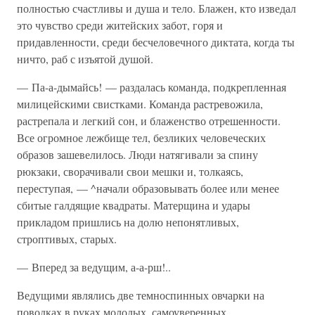
полностью счастливы и душа и тело. Блажен, кто изведал
это чувство среди житейских забот, горя и
придавленности, среди бесчеловечного диктата, когда ты
ничто, раб с изъятой душой.
— Па-а-дымайсь! — раздалась команда, подкрепленная
милицейскими свистками. Команда растревожила,
растрепала и легкий сон, и блаженство отрешенности.
Все огромное лежбище тел, безликих человеческих
образов зашевелилось. Люди натягивали за спину
рюкзаки, сворачивали свои мешки и, толкаясь,
переступая, — ^начали образовывать более или менее
сбитые галдящие квадраты. Матерщина и удары
прикладом пришлись на долю непонятливых,
строптивых, старых.
— Вперед за ведущим, а-а-рш!..
Ведущими являлись две темноспинных овчарки на
поводках в руках молодых, самоуверенных,