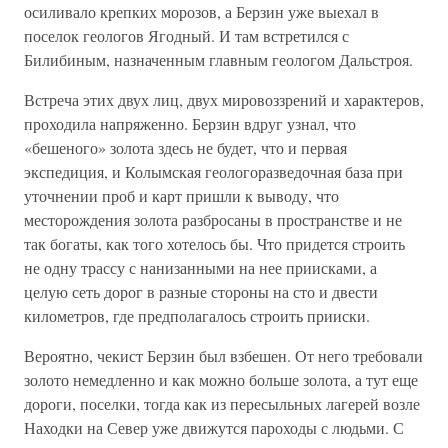
осиливало крепких морозов, а Берзин уже выехал в
поселок геологов Ягодный. И там встретился с
Билибиным, назначенным главным геологом Дальстроя.
Встреча этих двух лиц, двух мировоззрений и характеров,
проходила напряженно. Берзин вдруг узнал, что
«бешеного» золота здесь не будет, что и первая
экспедиция, и Колымская геологоразведочная база при
уточнении проб и карт пришли к выводу, что
месторождения золота разбросаны в пространстве и не
так богаты, как того хотелось бы. Что придется строить
не одну трассу с нанизанными на нее приисками, а
целую сеть дорог в разные стороны на сто и двести
километров, где предполагалось строить прииски.
Вероятно, чекист Берзин был взбешен. От него требовали
золото немедленно и как можно больше золота, а тут еще
дороги, поселки, тогда как из пересыльных лагерей возле
Находки на Север уже движутся пароходы с людьми. С