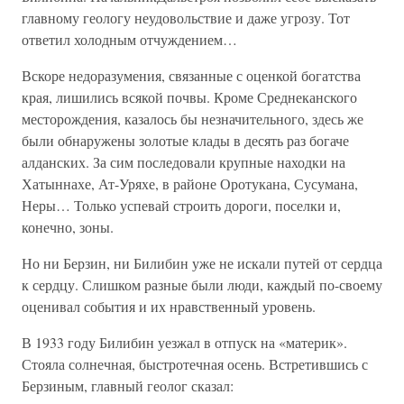
главному геологу неудовольствие и даже угрозу. Тот
ответил холодным отчуждением…
Вскоре недоразумения, связанные с оценкой богатства
края, лишились всякой почвы. Кроме Среднеканского
месторождения, казалось бы незначительного, здесь же
были обнаружены золотые клады в десять раз богаче
алданских. За сим последовали крупные находки на
Хатыннахе, Ат-Уряхе, в районе Оротукана, Сусумана,
Неры… Только успевай строить дороги, поселки и,
конечно, зоны.
Но ни Берзин, ни Билибин уже не искали путей от сердца
к сердцу. Слишком разные были люди, каждый по-своему
оценивал события и их нравственный уровень.
В 1933 году Билибин уезжал в отпуск на «материк».
Стояла солнечная, быстротечная осень. Встретившись с
Берзиным, главный геолог сказал: