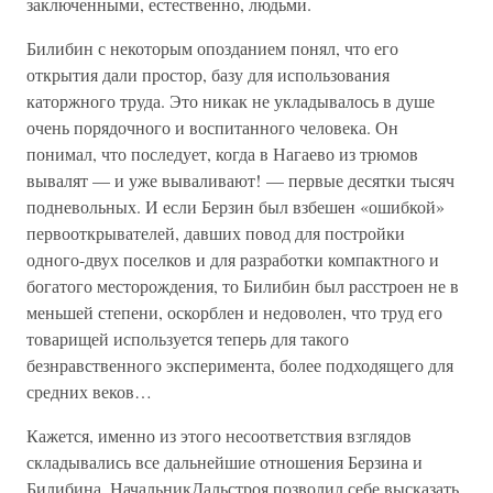
заключенными, естественно, людьми.
Билибин с некоторым опозданием понял, что его
открытия дали простор, базу для использования
каторжного труда. Это никак не укладывалось в душе
очень порядочного и воспитанного человека. Он
понимал, что последует, когда в Нагаево из трюмов
вывалят — и уже вываливают! — первые десятки тысяч
подневольных. И если Берзин был взбешен «ошибкой»
первооткрывателей, давших повод для постройки
одного-двух поселков и для разработки компактного и
богатого месторождения, то Билибин был расстроен не в
меньшей степени, оскорблен и недоволен, что труд его
товарищей используется теперь для такого
безнравственного эксперимента, более подходящего для
средних веков…
Кажется, именно из этого несоответствия взглядов
складывались все дальнейшие отношения Берзина и
Билибина. НачальникДальстроя позволил себе высказать