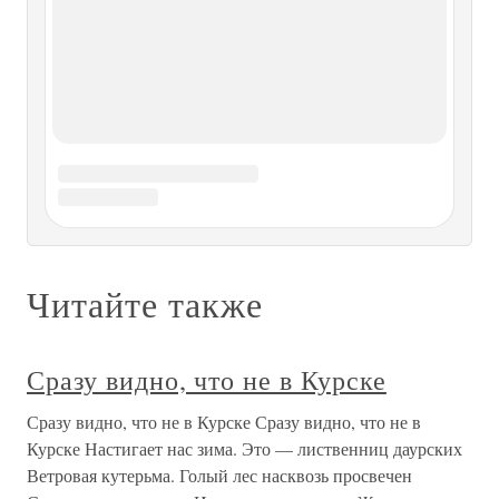
атаку, которая должна была проводиться утром. Так что
перед каждым
Хорошая у меня работа: сразу
видно результат
Хорошая у меня работа: сразу видно результат Но тут
результат еще только ожидался через месяц. Назад Валера
взлетел, и урок продолжился. Я после взлета
поблагодарил диспетчера за толковую, действенную
помощь на заходе. Оказалось, заводил руководитель
полетов. Ну что ж:
Хорошая у меня работа: сразу
видно результат
Хорошая у меня работа: сразу видно результат Но тут
результат еще только ожидался через месяц. Назад Валера