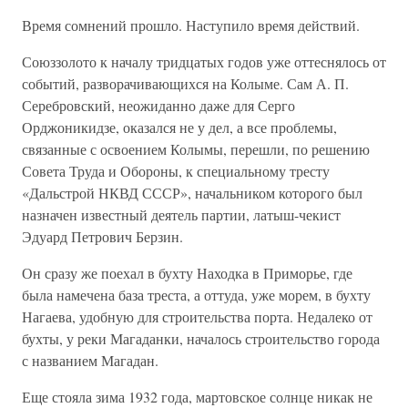
Время сомнений прошло. Наступило время действий.
Союззолото к началу тридцатых годов уже оттеснялось от
событий, разворачивающихся на Колыме. Сам А. П.
Серебровский, неожиданно даже для Серго
Орджоникидзе, оказался не у дел, а все проблемы,
связанные с освоением Колымы, перешли, по решению
Совета Труда и Обороны, к специальному тресту
«Дальстрой НКВД СССР», начальником которого был
назначен известный деятель партии, латыш-чекист
Эдуард Петрович Берзин.
Он сразу же поехал в бухту Находка в Приморье, где
была намечена база треста, а оттуда, уже морем, в бухту
Нагаева, удобную для строительства порта. Недалеко от
бухты, у реки Магаданки, началось строительство города
с названием Магадан.
Еще стояла зима 1932 года, мартовское солнце никак не