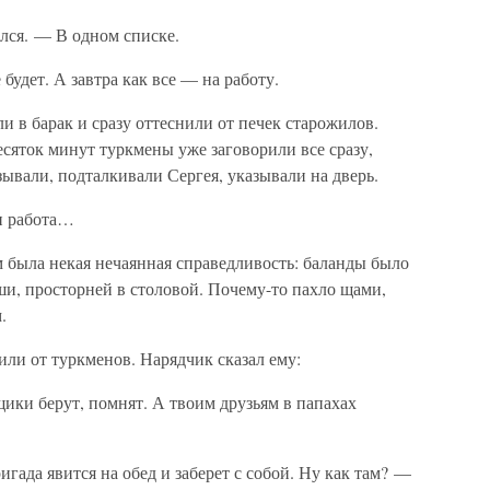
лся. — В одном списке.
будет. А завтра как все — на работу.
и в барак и сразу оттеснили от печек старожилов.
есяток минут туркмены уже заговорили все сразу,
зывали, подталкивали Сергея, указывали на дверь.
 и работа…
м была некая нечаянная справедливость: баланды было
ши, просторней в столовой. Почему-то пахло щами,
.
или от туркменов. Нарядчик сказал ему:
щики берут, помнят. А твоим друзьям в папахах
игада явится на обед и заберет с собой. Ну как там? —