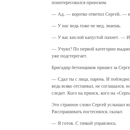
поинтересовался прииском.
— Ад, — коротко ответил Сергей, — н
— У нас ведь тоже не мед, знаешь.
— У вас кислой капустой пахнет. — И
— Учуял? По первой категории выдают
уже подстерегает.
Бригадир бетонщиков пришел за Сергее
— Сдал ты с лица, парень. И побледне
ведь всяко отстаивал, не соглашался, 
следит. Кого на прииск, кого на «Серп
Это странное слово Сергей услышал вп
Расспрашивать постеснялся, сказал:
— Я готов. С тачкой управлюсь.