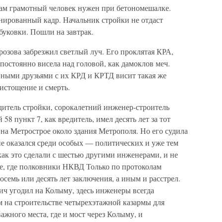
нам грамотный человек нужен при бетономешалке.
онированный кадр. Начальник стройки не отдаст
буковки. Пошли на завтрак.
розова забрезжил светлый луч. Его проклятая КРА,
постоянно висела над головой, как дамоклов меч.
нными друзьями с их КРД и КРТД висит такая же
 истощение и смерть.
итель стройки, сорокалетний инженер-строитель
58 пункт 7, как вредитель, имел десять лет за тот
на Метрострое около здания Метрополя. Но его судила
 не оказался среди особых — политических и уже тем
 как это сделали с шестью другими инженерами, и не
е, где полковники НКВД Только по протоколам
семь или десять лет заключения, а иным и расстрел.
ич угодил на Колыму, здесь инженеры всегда
м на строительстве четырехэтажной казармы для
ажного места, где и мост через Колыму, и