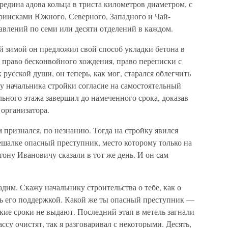
редина адова кольца в триста километров диаметром, с
иисками Южного, Северного, Западного и Чай-
влений по семи или десяти отделений в каждом.
й зимой он предложил свой способ укладки бетона в
 право бесконвойного хождения, право переписки с
 русской души, он теперь, как мог, старался облегчить
 у начальника стройки согласие на самостоятельный
ьного этажа завершил до намеченного срока, доказав
 организатора.
 признался, по незнанию. Тогда на стройку явился
мешалке опасный преступник, место которому только на
ону Ивановичу сказали в тот же день. И он сам
дим. Скажу начальнику строительства о тебе, как о
ь его поддержкой. Какой же ты опасный преступник —
акие сроки не выдают. Последний этап в метель загнали
ассу очистят, так я разговаривал с некоторыми. Десять,