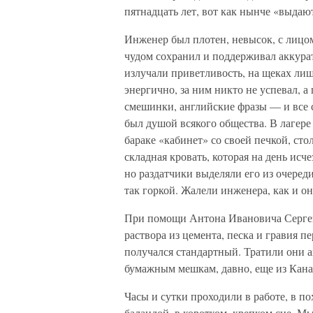
пятнадцать лет, вот как нынче «выдаю
Инженер был плотен, невысок, с лицо
чудом сохранил и поддерживал аккура
излучали приветливость, на щеках ли
энергично, за ним никто не успевал, а
смешинки, английские фразы — и все с
был душой всякого общества. В лагере 
бараке «кабинет» со своей печкой, сто
складная кровать, которая на день исч
но раздатчики выделяли его из очере
так горкой. Жалели инженера, как и он
При помощи Антона Ивановича Сергей
раствора из цемента, песка и гравия пе
получался стандартный. Тратили они а
бумажным мешкам, давно, еще из Кана
Часы и сутки проходили в работе, в по
баландой, в коротком, крепком сне. Мы