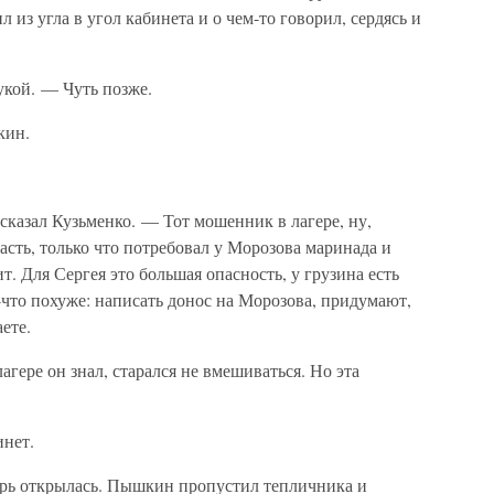
из угла в угол кабинета и о чем-то говорил, сердясь и
кой. — Чуть позже.
кин.
казал Кузьменко. — Тот мошенник в лагере, ну,
асть, только что потребовал у Морозова маринада и
т. Для Сергея это большая опасность, у грузина есть
е-что похуже: написать донос на Морозова, придумают,
ете.
гере он знал, старался не вмешиваться. Но эта
инет.
ерь открылась. Пышкин пропустил тепличника и