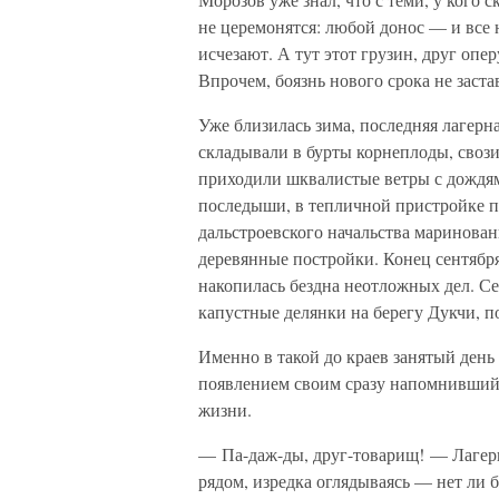
не церемонятся: любой донос — и все 
исчезают. А тут этот грузин, друг о
Впрочем, боязнь нового срока не заста
Уже близилась зима, последняя лагерн
складывали в бурты корнеплоды, свози
приходили шквалистые ветры с дождям
последыши, в тепличной пристройке п
дальстроевского начальства маринован
деревянные постройки. Конец сентября
накопилась бездна неотложных дел. Се
капустные делянки на берегу Дукчи, по
Именно в такой до краев занятый день 
появлением своим сразу напомнивший 
жизни.
— Па-даж-ды, друг-товарищ! — Лагерн
рядом, изредка оглядываясь — нет ли 