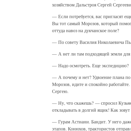
хозяйством Дальстроя Сергей Сергеев
— Если потребуется, вас пригласят ещ
Вы тот самый Морозов, который помог
оттуда навоз на дукчанское поле?
— По совету Василия Николаевича П
— А нет ли там подходящей земли для 
— Надо осмотреть. Еще экспедицию?
— А почему и нет? Удвоение плана по 
Морозов, идите и спокойно работайте.
Сергею.
— Ну, что скажешь? — спросил Кузьмен
откладывать в долгий ящик! Как зовут 
— Гурам Астиани. Бандит. У него даже
этапов. Конюхов, трактористов отправл