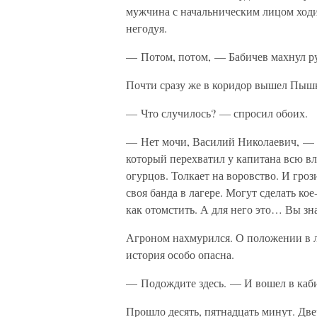
мужчина с начальническим лицом ходил 
негодуя.
— Потом, потом, — Бабичев махнул ру
Почти сразу же в коридор вышел Пыш
— Что случилось? — спросил обоих.
— Нет мочи, Василий Николаевич, — с
который перехватил у капитана всю вл
огурцов. Толкает на воровство. И грози
своя банда в лагере. Могут сделать ко
как отомстить. А для него это… Вы зна
Агроном нахмурился. О положении в ла
история особо опасна.
— Подождите здесь. — И вошел в каб
Прошло десять, пятнадцать минут. Дв