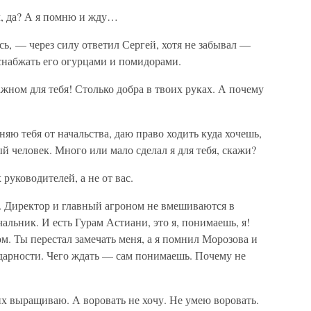
л, да? А я помню и жду…
ь, — через силу ответил Сергей, хотя не забывал —
 снабжать его огурцами и помидорами.
жном для тебя! Столько добра в твоих руках. А почему
яю тебя от начальства, даю право ходить куда хочешь,
й человек. Много или мало сделал я для тебя, скажи?
руководителей, а не от вас.
. Директор и главный агроном не вмешиваются в
чальник. И есть Гурам Астиани, это я, понимаешь, я!
м. Ты перестал замечать меня, а я помнил Морозова и
одарности. Чего ждать — сам понимаешь. Почему не
х выращиваю. А воровать не хочу. Не умею воровать.