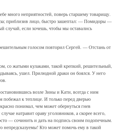
ебе много неприятностей, поверь старшему товарищу.
а; приблизив лицо, быстро зашептал: — Помидоры —
ый случай, если хочешь, чтобы мы оставались
решительным голосом повторил Сергей. — Отстань от
м, со жатыми кулаками, такой крепкий, решительный,
ядываясь, ушел. Прилюдной драки он боялся. У него
ов.
 остановившись возле Зины и Кати, всегда с ним
м побежал к теплице. И только перед дверью
екрасно понимал, чем может обернуться гнев
 случае натравит ораву уголовников, а скорее всего,
осто — сочинить и дать на подпись своим подопечным.
о непредсказуемы! Кто может помочь ему в такой