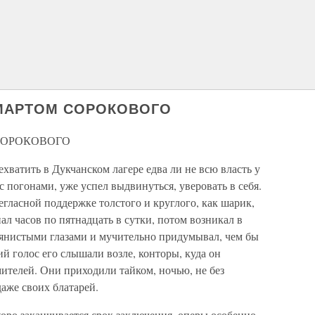
МАРТОМ СОРОКОВОГО
СОРОКОВОГО
хватить в Дукчанском лагере едва ли не всю власть у
 погонами, уже успел выдвинуться, уверовать в себя.
егласной поддержке толстого и круглого, как шарик,
ал часов по пятнадцать в сутки, потом возникал в
янистыми глазами и мучительно придумывал, чем бы
й голос его слышали возле, конторы, куда он
ителей. Они приходили тайком, ночью, не без
даже своих блатарей.
скоро заканчивается срок заключения, оперы особенно