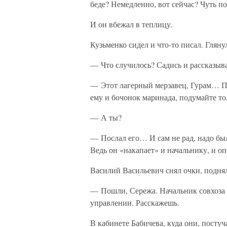
беде? Немедленно, вот сейчас? Чуть п
И он вбежал в теплицу.
Кузьменко сидел и что-то писал. Гляну
— Что случилось? Садись и рассказыва
— Этот лагерный мерзавец, Гурам… По
ему и бочонок маринада, подумайте то
— А ты?
— Послал его… И сам не рад, надо был
Ведь он «накапает» и начальнику, и оп
Василий Васильевич снял очки, поднял
— Пошли, Сережа. Начальник совхоза 
управлении. Расскажешь.
В кабинете Бабичева, куда они, посту