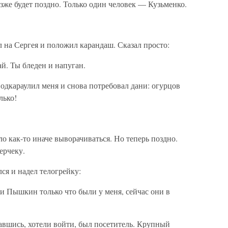
озже будет поздно. Только один человек — Кузьменко.
л на Сергея и положил карандаш. Сказал просто:
й. Ты бледен и напуган.
дкараулил меня и снова потребовал дани: огурцов
лько!
о как-то иначе выворачиваться. Но теперь поздно.
ерчеку.
ся и надел телогрейку:
и Пышкин только что были у меня, сейчас они в
чавшись, хотели войти, был посетитель. Крупный