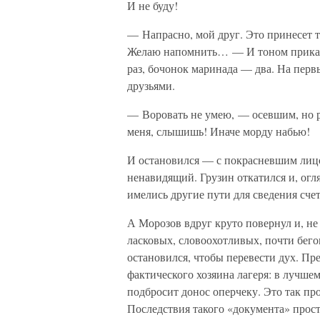
И не буду!
— Напрасно, мой друг. Это принесет т
Желаю напомнить… — И тоном приказ
раз, бочонок маринада — два. На перв
друзьями.
— Воровать не умею, — осевшим, но 
меня, слышишь! Иначе морду набью!
И остановился — с покрасневшим лицо
ненавидящий. Грузин откатился и, огл
имелись другие пути для сведения счет
А Морозов вдруг круто повернул и, не
ласковых, словоохотливых, почти бего
остановился, чтобы перевести дух. Пр
фактического хозяина лагеря: в лучшем
подбросит донос оперчеку. Это так пр
Последствия такого «документа» прост