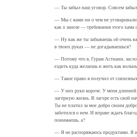
— Ты забыл наш уговор. Совсем забы
— Мы с вами ни о чем не уговаривалис
как о занозе — требования этого хама
— Ну как же ты забываешь об очень ва
в твоих руках — не догадываешься?
— Потому что я, Гурам Астиани, заслон
ездить куда желаешь и жить как вольны
— Такое право я получил от совхозных 
— У них руки короче. У меня длинней
лагерную жизнь. В лагере есть свой на
Ты не платил за мое добро своим добро
заботился о нем. И вправе ждать благ
понимаешь, а?
— Я не распоряжаюсь продуктами. Я и