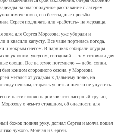
надежды на благополучное расставание с лагерем
перуполномоченного, его бесстыдные просьбы…
вила Сергея подличать или «работать» на мерзавца.
ая зима для Сергея Морозова; уже убирали и
ли и квасили капусту. Все чаще портилась погода,
и и мокрым снегом. В парниках собирали огурцы-
ахло укропом, уксусом, гвоздикой — там готовили для
ные овощи. Все на земле потемнело — небо, сопки,
 был концом огородного сезона, у Морозова
ргей метался от усадьбы к Дальнему полю, на
всюду пешком, стараясь успеть и ничего не упустить.
его и настиг около парников этот лагерный грузин,
Морозову о чем-то страшном, об опасности для
ый божок поднял руку, догнал Сергея и молча пошел
близко чужого. Молчал и Сергей.