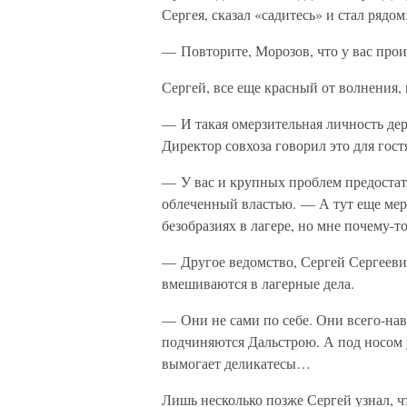
Сергея, сказал «садитесь» и стал рядом
— Повторите, Морозов, что у вас про
Сергей, все еще красный от волнения, 
— И такая омерзительная личность дер
Директор совхоза говорил это для гостя
— У вас и крупных проблем предостат
облеченный властью. — А тут еще мерзк
безобразиях в лагере, но мне почему-т
— Другое ведомство, Сергей Сергеевич
вмешиваются в лагерные дела.
— Они не сами по себе. Они всего-на
подчиняются Дальстрою. А под носом у
вымогает деликатесы…
Лишь несколько позже Сергей узнал, ч