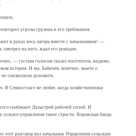
:
изошло.
повторил угрозы грузина и его требования.
жит в руках весь лагерь вместе с начальником! —
, смотрел на него, ждал его реакции.
очно, — густым голосом сказал посетитель, видимо,
ая история. И вы, Бабичев, конечно, знаете о
о не соизволили доложить.
. В Севвостлаге не любят, когда хозяйственники
всего снабжают Дальстрой рабочей силой. И
 сельхоз-управления такие страсти. Воровская банда
то этот разговор вел начальник Управления сельским