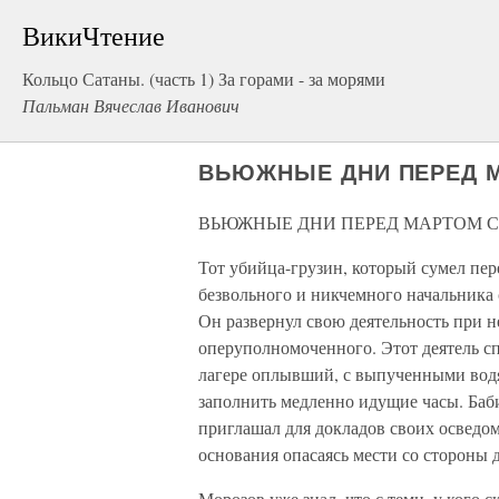
ВикиЧтение
Кольцо Сатаны. (часть 1) За горами - за морями
Пальман Вячеслав Иванович
ВЬЮЖНЫЕ ДНИ ПЕРЕД 
ВЬЮЖНЫЕ ДНИ ПЕРЕД МАРТОМ 
Тот убийца-грузин, который сумел пере
безвольного и никчемного начальника с
Он развернул свою деятельность при н
оперуполномоченного. Этот деятель сп
лагере оплывший, с выпученными вод
заполнить медленно идущие часы. Баби
приглашал для докладов своих осведом
основания опасаясь мести со стороны 
Морозов уже знал, что с теми, у кого 