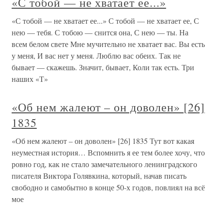
«С тобой — не хватает ее...»
«С тобой — не хватает ее...» С тобой — не хватает ее, С
нею — тебя. С тобою — снится она, С нею — ты. На
всем белом свете Мне мучительно не хватает вас. Вы есть
у меня, И вас нет у меня. Люблю вас обеих. Так не
бывает — скажешь. Значит, бывает, Коли так есть. Три
наших «Т»
«Об нем жалеют – он доволен» [26]
1835
«Об нем жалеют – он доволен» [26] 1835 Тут вот какая
неуместная история… Вспомнить я ее тем более хочу, что
ровно год, как не стало замечательного ленинградского
писателя Виктора Голявкина, который, начав писать
свободно и самобытно в конце 50-х годов, повлиял на всё
мое