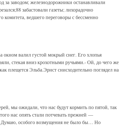
од за заводом; железнодорожники останавливали
езался;88 забастовали газеты; лихорадочно
о комитета, ведшего переговоры с бессменно
 окном валил густой мокрый снег. Его хлопья
аяли, стекая вниз крохотными ручьями.- Ой, до чего же
, как плещется Эльба.Эрнст снисходительно поглядел на
й, мы ожидали, что нас будут кормить по пятой, так
того нас опять стали потчевать прежней —
а. Думаю, особого возмущения не было бы… Но