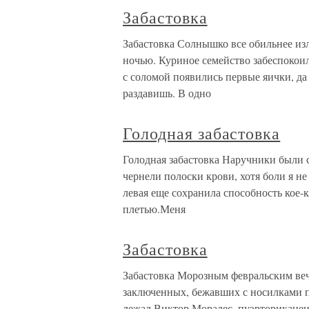
Забастовка
Забастовка Солнышко все обильнее изл
ночью. Куриное семейство забеспокоил
с соломой появились первые яички, да
раздавишь. В одно
Голодная забастовка
Голодная забастовка Наручники были с
чернели полоски крови, хотя боли я н
левая еще сохранила способность кое-к
плетью.Меня
Забастовка
Забастовка Морозным февральским вече
заключенных, бежавших с носилками п
лежал Виктор Моралес, пуэрторикане