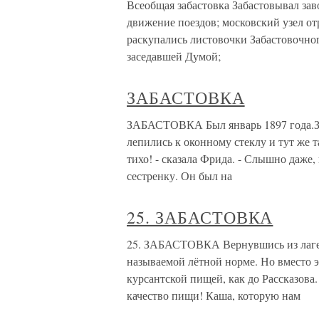
Всеобщая забастовка Забастовывал зав
движение поездов; московский узел отр
раскупались листовочки Забастовочног
заседавшей Думой;
ЗАБАСТОВКА
ЗАБАСТОВКА Был январь 1897 года.За
лепились к оконному стеклу и тут же т
тихо! - сказала Фрида. - Слышно даже
сестренку. Он был на
25. ЗАБАСТОВКА
25. ЗАБАСТОВКА Вернувшись из лагере
называемой лётной норме. Но вместо э
курсантской пищей, как до Рассказов
качество пищи! Каша, которую нам