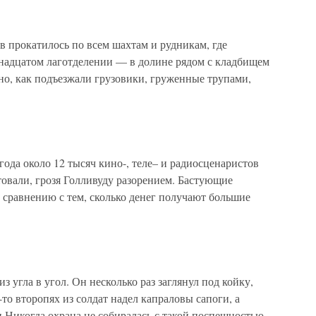
ов прокатилось по всем шахтам и рудникам, где
надцатом лаготделении — в долине рядом с кладбищем
о, как подъезжали грузовики, груженные трупами,
года около 12 тысяч кино-, теле– и радиосценаристов
овали, грозя Голливуду разорением. Бастующие
о сравнению с тем, сколько денег получают большие
з угла в угол. Он несколько раз заглянул под койку,
-то второпях из солдат надел капраловы сапоги, а
и.Никогда охрана не собиралась с такой поспешностью,