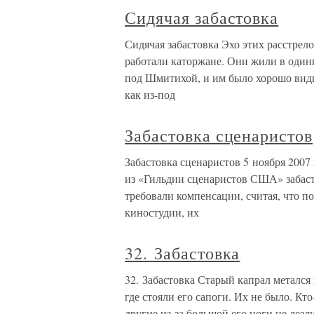
Сидячая забастовка
Сидячая забастовка Эхо этих расстрел
работали каторжане. Они жили в один
под Шмитихой, и им было хорошо видн
как из-под
Забастовка сценаристов
Забастовка сценаристов 5 ноября 2007 
из «Гильдии сценаристов США» забаст
требовали компенсации, считая, что п
киностудии, их
32. Забастовка
32. Забастовка Старый капрал метался и
где стояли его сапоги. Их не было. Кто
другие из-за большой его ноги не лезл