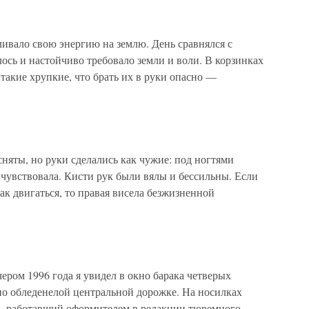
ивало свою энергию на землю. День сравнялся с
ось и настойчиво требовало земли и воли. В корзинках
 такие хрупкие, что брать их в руки опасно —
няты, но руки сделались как чужие: под ногтями
е чувствовала. Кисти рук были вялы и бессильны. Если
ак двигаться, то правая висела безжизненной
ром 1996 года я увидел в окно барака четверых
о обледенелой центральной дорожке. На носилках
ц, работавший оформителем в редакции тюремного