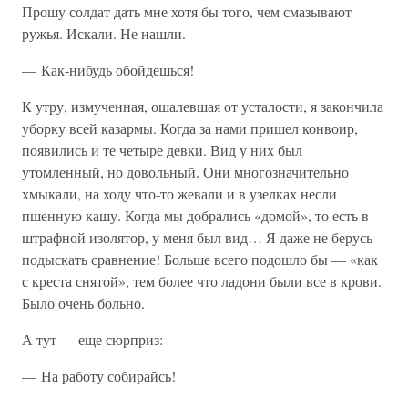
Прошу солдат дать мне хотя бы того, чем смазывают
ружья. Искали. Не нашли.
— Как-нибудь обойдешься!
К утру, измученная, ошалевшая от усталости, я закончила
уборку всей казармы. Когда за нами пришел конвоир,
появились и те четыре девки. Вид у них был
утомленный, но довольный. Они многозначительно
хмыкали, на ходу что-то жевали и в узелках несли
пшенную кашу. Когда мы добрались «домой», то есть в
штрафной изолятор, у меня был вид… Я даже не берусь
подыскать сравнение! Больше всего подошло бы — «как
с креста снятой», тем более что ладони были все в крови.
Было очень больно.
А тут — еще сюрприз:
— На работу собирайсь!