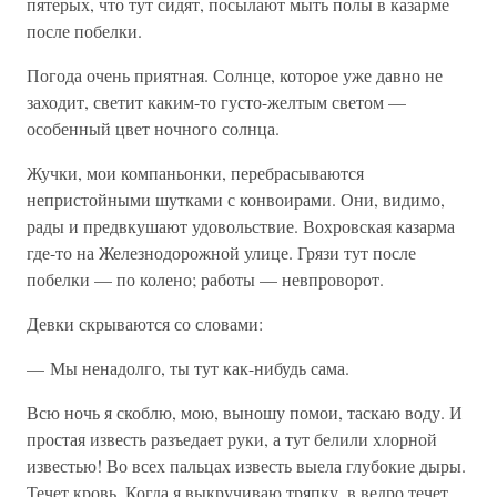
пятерых, что тут сидят, посылают мыть полы в казарме
после побелки.
Погода очень приятная. Солнце, которое уже давно не
заходит, светит каким-то густо-желтым светом —
особенный цвет ночного солнца.
Жучки, мои компаньонки, перебрасываются
непристойными шутками с конвоирами. Они, видимо,
рады и предвкушают удовольствие. Вохровская казарма
где-то на Железнодорожной улице. Грязи тут после
побелки — по колено; работы — невпроворот.
Девки скрываются со словами:
— Мы ненадолго, ты тут как-нибудь сама.
Всю ночь я скоблю, мою, выношу помои, таскаю воду. И
простая известь разъедает руки, а тут белили хлорной
известью! Во всех пальцах известь выела глубокие дыры.
Течет кровь. Когда я выкручиваю тряпку, в ведро течет