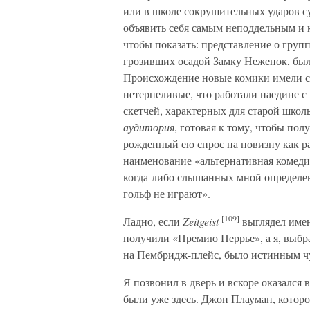
или в школе сокрушительных ударов су
объявить себя самым неподдельным и 
чтобы показать: представление о груп
грозивших осадой Замку Неженок, был
Происхождение новые комики имели сме
нетерпеливые, что работали наедине 
скетчей, характерных для старой школ
аудитория
, готовая к тому, чтобы пол
рожденный ею спрос на новизну как ра
наименование «альтернативная комедия
когда-либо слышанных мной определен
гольф не играют».
[109]
Ладно, если
Zeitgeist
выглядел имен
получили «Премию Перрье», а я, выбр
на Пембридж-плейс, было истинным ч
Я позвонил в дверь и вскоре оказался
были уже здесь. Джон Плауман, которо