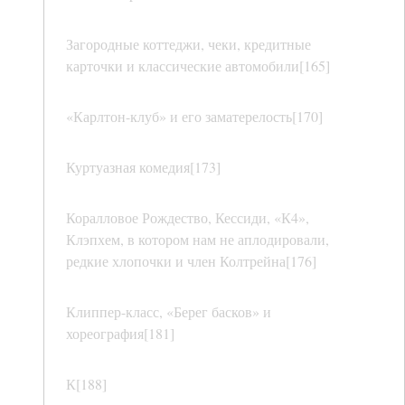
Загородные коттеджи, чеки, кредитные
карточки и классические автомобили[165]
«Карлтон-клуб» и его заматерелость[170]
Куртуазная комедия[173]
Коралловое Рождество, Кессиди, «К4»,
Клэпхем, в котором нам не аплодировали,
редкие хлопочки и член Колтрейна[176]
Клиппер-класс, «Берег басков» и
хореография[181]
К[188]