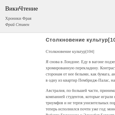
ВикиЧтение
Хроники Фрая
Фрай Стивен
Столкновение культур[1
Столкновение культур[104]
Я снова в Лондоне. Еду в вагоне подзе
хромированную перекладину. Контрас
сторонам от нее белыми, как бумага, 
в одну из квартир Пембридж-Палас, на
Австралия, по большей части, принима
компанией студентов, которые играли
триумфов и не терпя унизительных по
теперь исполнился почти уже год: мон
Роберте Браунинге и Элизабет Барретт,