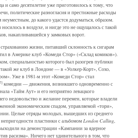
а и само десятилетие уже приготовилось к тому, что
лечи, политические разногласия и престижные расходы
 неуместным, до какого удастся додуматься, образом.
носилось в воздухе, и нигде это не ощущалось с такой
ков, накапливавшейся у замковых ворот.
о страхованию жизни, питавший склонность к сигарам
етил в Америке клуб «Комеди Стор» («Склад комиков»).
ком, специальностью которого был разогрев публики
 такой же клуб в Лондоне — в «Уолкер-Корт», Сохо,
ом». Уже в 1981-м этот «Комеди Стор» стал
7]
комедии — движения, возникшего одновременно с
ала «Тайм Аут» и его неприятно левацкого
его недовольство и желание перемен, которые владели
женной экономическим спадом, управляемой «тори»,
ании. Целые отряды молодых, вышедших из среднего
 непригодности пластинки с альбомом
London Calling
,
выходили на демонстрации «Кампании за ядерное
ив расизма». Ничего нет удивительного в том, что