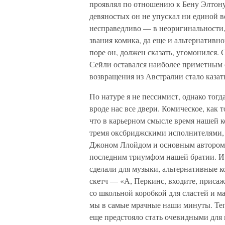
проявлял по отношению к Бену Элтону.
девяностых он не упускал ни единой 
несправедливо — в неоригинальности, 
звания комика, да еще и альтернативно
поре он, должен сказать, угомонился. 
Сейли оставался наиболее приметным 
возвращения из Австралии стало казат
По натуре я не пессимист, однако тогд
вроде нас все двери. Комическое, как 
что в карьерном смысле время нашей 
тремя оксбриджскими исполнителями
Джоном Ллойдом и основным автором
последним триумфом нашей братии. И с
сделали для музыки, альтернативные 
скетч — «А, Перкинс, входите, присаж
со школьной коробкой для сластей и м
мы в самые мрачные наши минуты. Теп
еще предстояло стать очевидными для в