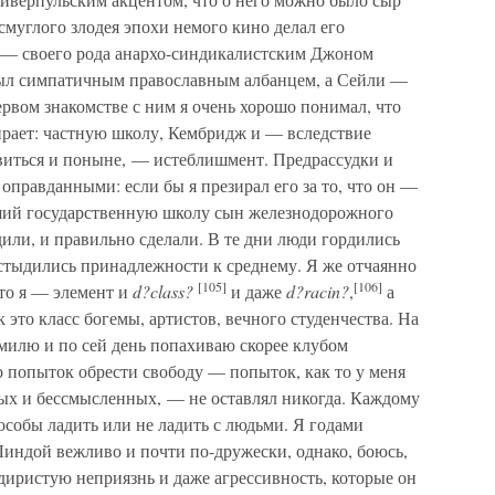
смуглого злодея эпохи немого кино делал его
— своего рода анархо-синдикалистским Джоном
был симпатичным православным албанцем, а Сейли —
рвом знакомстве с ним я очень хорошо понимал, что
ирает: частную школу, Кембридж и — вследствие
авиться и поныне, — истеблишмент. Предрассудки и
 оправданными: если бы я презирал его за то, что он —
вший государственную школу сын железнодорожного
дили, и правильно сделали. В те дни люди гордились
 стыдились принадлежности к среднему. Я же отчаянно
[105]
[106]
что я — элемент и
d?class?
и даже
d?racin?
,
а
к это класс богемы, артистов, вечного студенчества. На
 милю и по сей день попахиваю скорее клубом
о попыток обрести свободу — попыток, как то у меня
ных и бессмысленных, — не оставлял никогда. Каждому
особы ладить или не ладить с людьми. Я годами
Линдой вежливо и почти по-дружески, однако, боюсь,
адиристую неприязнь и даже агрессивность, которые он