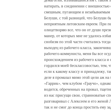
натирать, в соединении с внешностью 
смешным, пугающим и незабываемым 
Белуши, с той разницей, что Белуши 
неприятным литовским евреем. При пе
олицетворяю все, что он от души през
манер, от которых мне не удалось изб
снобизм по этой части считались тогда
выходец из рабочего класса, закончи
рабочего-коммуниста, меня бы все осу
происхождением из рабочего класса и
гордился моей бесклассовостью, тем, 
если к какому классу и принадлежу, та
деле я промазал мимо этой цели аж на
«Гаррик», чем клубом «Граучо», однак
водится, обреченных на провал, тщет
из нас присущи свои, странноватые сп
разговаривал с Алексеем и его женой 
так и не смог до конца простить ему з