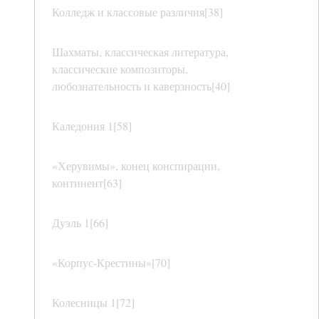
Колледж и классовые различия[38]
Шахматы, классическая литература,
классические композиторы,
любознательность и каверзность[40]
Каледония 1[58]
«Херувимы», конец конспирации,
континент[63]
Дуэль 1[66]
«Корпус-Крестины»[70]
Колесницы 1[72]