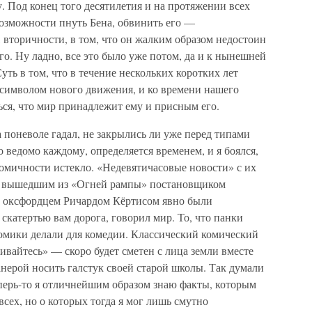
 Под конец того десятилетия и на протяжении всех
возможности пнуть Бена, обвинить его —
вторичности, в том, что он жалким образом недостоин
го. Ну ладно, все это было уже потом, да и к нынешней
Суть в том, что в течение нескольких коротких лет
символом нового движения, и ко времени нашего
ься, что мир принадлежит ему и присным его.
а поневоле гадал, не закрылись ли уже перед типами
то ведомо каждому, определяется временем, и я боялся,
комичности истекло. «Недевятичасовые новости» с их
, вышедшим из «Огней рампы» постановщиком
 оксфордцем Ричардом Кёртисом явно были
катертью вам дорога, говорил мир. То, что панки
комики делали для комедии. Классический комический
ивайтесь» — скоро будет сметен с лица земли вместе
анерой носить галстук своей старой школы. Так думали
ерь-то я отличнейшим образом знаю факты, которым
сех, но о которых тогда я мог лишь смутно