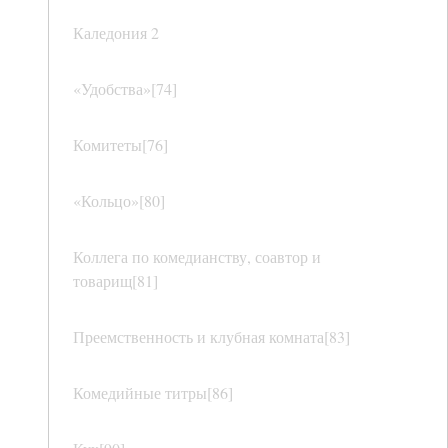
Каледония 2
«Удобства»[74]
Комитеты[76]
«Кольцо»[80]
Коллега по комедианству, соавтор и
товарищ[81]
Преемственность и клубная комната[83]
Комедийные титры[86]