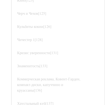
Кино[123]
Черч и Чехов[125]
Кульбиты кокни[126]
Чичестер 1[128]
Кризис уверенности[131]
Знаменитость[133]
Коммерческая реклама, Ковент-Гарден,
компакт-диски, капуччино и
круассаны[136]
Хрустальный куб[137]