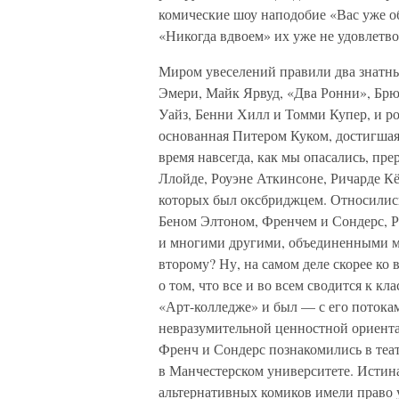
комические шоу наподобие «Вас уже 
«Никогда вдвоем» их уже не удовлетво
Миром увеселений правили два знатны
Эмери, Майк Ярвуд, «Два Ронни», Бр
Уайз, Бенни Хилл и Томми Купер, и р
основанная Питером Куком, достигшая
время навсегда, как мы опасались, п
Ллойде, Роуэне Аткинсоне, Ричарде К
которых был оксбриджцем. Относилис
Беном Элтоном, Френчем и Сондерс, 
и многими другими, объединенными ма
второму? Ну, на самом деле скорее ко
о том, что все и во всем сводится к к
«Арт-колледже» и был — с его потока
невразумительной ценностной ориент
Френч и Сондерс познакомились в теа
в Манчестерском университете. Истина
альтернативных комиков имели право 