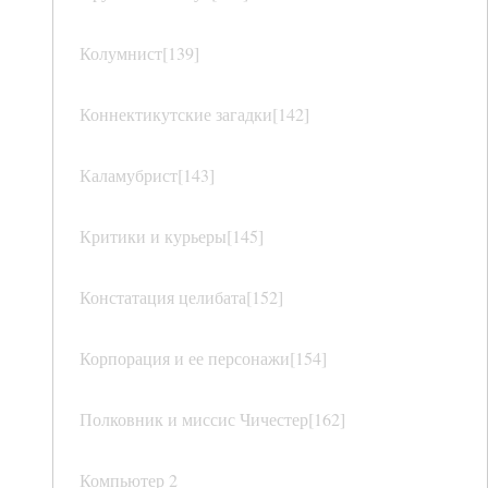
Колумнист[139]
Коннектикутские загадки[142]
Каламубрист[143]
Критики и курьеры[145]
Констатация целибата[152]
Корпорация и ее персонажи[154]
Полковник и миссис Чичестер[162]
Компьютер 2