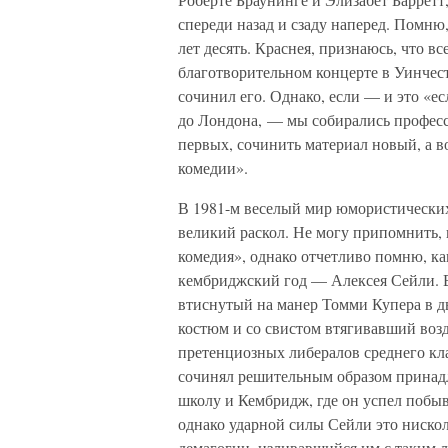
спереди назад и сзаду наперед. Помню
лет десять. Краснея, признаюсь, что в
благотворительном концерте в Уинчесте
сочинил его. Однако, если — и это «е
до Лондона, — мы собирались професси
первых, сочинить материал новый, а в
комедии».
В 1981-м веселый мир юмористических 
великий раскол. Не могу припомнить,
комедия», однако отчетливо помню, ка
кембриджский год — Алексея Сейли. В
втиснутый на манер Томми Купера в дв
костюм и со свистом втягивавший возд
претенциозных либералов среднего кла
сочинял решительным образом принад
школу и Кембридж, где он успел побы
однако ударной силы Сейли это нискол
демагогии, изливавшийся им с таким 