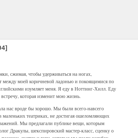
04]
мки, сжимая, чтобы удерживаться на ногах,
т между моей коричневой ладонью и покоящимися по
английскими изумляет меня. Я еду в Ноттинг-Хилл. Еду
 встречу, которая изменит мою жизнь.
ла нас вроде бы хорошо. Мы были всего-навсего
 в маленьких театриках, не достигая ошеломляющих
ражений. Мы предлагали публике вещи, которым
олог Дракулы, шекспировский мастер-класс, сценку о
 песенки, скетчи и гэги, которые мы знали назубок