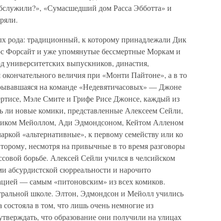
обслужили?», «Сумасшедший дом Расса Эбботта» и
ряли.
х рода: традиционный, к которому принадлежали Дик
юс Форсайт и уже упомянутые бессмертные Моркам и
од университетских выпускников, династия,
 окончательного величия при «Монти Пайтоне», а в то
рерывавшаяся на команде «Недевятичасовых» — Джоне
ёртисе, Мэле Смите и Грифе Рисе Джонсе, каждый из
ь ли новые комики, представленные Алексеем Сейли,
Риком Мейоллом, Ади Эдмондсоном, Кейтом Алленом
ркой «альтернативные», к первому семейству или ко
 второму, несмотря на привычные в то время разговоры
лассовой борьбе. Алексей Сейли учился в челсийском
ми абсурдистской сюрреальности и нарочито
ацией — самым «питоновским» из всех комиков.
тральной школе. Элтон, Эдмондсон и Мейолл учились
 состояла в том, что лишь очень немногие из
утверждать, что образование они получили на улицах