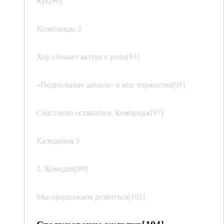
Кук[90]
Колесницы 2
Хор сбивает актера с роли[93]
«Подпольные записи» и миг торжества[95]
Счастливо оставаться, Кембридж[97]
Каледония 3
2. Комедия[99]
Мы продолжаем резвиться[102]