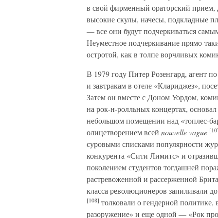
в свой фирменный ораторский прием, д
высокие скулы, начесы, подкладные п
— все они будут подчеркиваться самым
Неуместное подчеркивание прямо-таки 
остротой, как в толпе ворчливых коми
В 1979 году Питер Розенгард, агент п
и завтракам в отеле «Клариджез», пос
Затем он вместе с Доном Уордом, коми
на рок-н-ролльных концертах, основал
небольшом помещении над «топлес-бар
[10
олицетворением всей
nouvelle vague
суровыми списками популярности журн
конкурента «Сити Лимитс» и отразивш
поколением студентов тогдашней пора
растревоженной и рассерженной Брит
класса революционеров запиливали до
[108]
толковали о гендерной политике, 
разоружение» и еще одной — «Рок прот