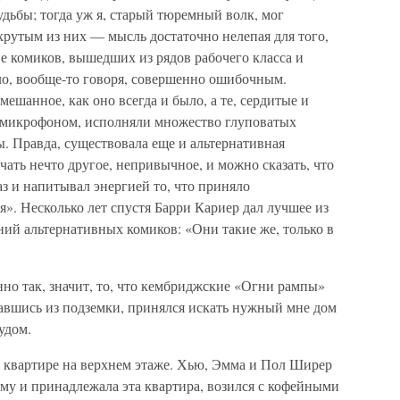
дьбы; тогда уж я, старый тюремный волк, мог
крутым из них — мысль достаточно нелепая для того,
пе комиков, вышедших из рядов рабочего класса и
о, вообще-то говоря, совершенно ошибочным.
шанное, как оно всегда и было, а те, сердитые и
с микрофоном, исполняли множество глуповатых
ы. Правда, существовала еще и альтернативная
учать нечто другое, непривычное, и можно сказать, что
з и напитывал энергией то, что приняло
». Несколько лет спустя Барри Кариер дал лучшее из
ий альтернативных комиков: «Они такие же, только в
но так, значит, то, что кембриджские «Огни рампы»
авшись из подземки, принялся искать нужный мне дом
удом.
 в квартире на верхнем этаже. Хью, Эмма и Пол Ширер
му и принадлежала эта квартира, возился с кофейными