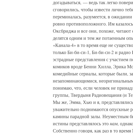
догадываться, — ведь так легко повери
сговорились, чтобы извести лично тебя
переминалась, разумеется, в ожидании
ровно противоположного. Им казалось
Оксбриджа и все они, похоже, читают о
делятся одним и тем же потаенным оп
«Канала-4» в то время еще не существ
только Би-би-си-1, Би-би-си-2 и ради
эстрадные представления с участием 
комиков вроде Бенни Хилла, Эрика Мор
комедийные сериалы, которые были, з
незапоминающимися, неоригинальным
понимаю, что, если человек не прина
группы, Твердыня Радиовещания (и Те
Мы же, Эмма, Хью и я, представлялис
уважительно поднимаются опускные р
камины парадной залы. Неуместным бы
истины представлялось это
нам
, однак
Собственно говоря, как раз в то врем