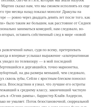
, Мартин сказал нам, что мы сможем исполнять их еще
сего три месяца назад показал монолог Дракулы на
ре — ровно через двадцать девять лет после того, как
сли» было таким же большим, как расстояние от Сиднея
онально заниматься комедией, нам следовало, во-
о-вторых, оставить собственный след в мире «новой
развлечений начал, судя по всему, претерпевать
 когда я впервые услышал выражение «альтернативная
к увидел по телевизору — в мой последний
ертевшийся и дергавшийся, точно марионетка,
убортный, на два размера меньший, чем следовало,
ух сквозь зубы, Сейли с яростным блеском поносил
сса. Впоследствии я узнал, что лучшие его остроты
лежавший к среднему классу, закончивший частную
вать в «Огнях рампы», барристер Клайв Андерсон,
ько не умаляет. Поток безостановочной, сюрреальной
ливерпульским акцентом, что о него можно было сыр