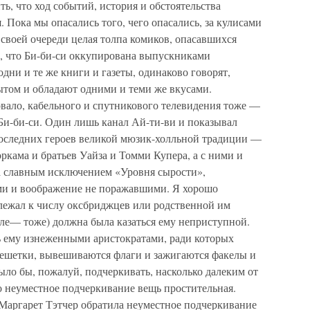
ть, что ход событий, история и обстоятельства
. Пока мы опасались того, чего опасались, за кулисами
 своей очереди целая толпа комиков, опасавшихся
, что Би-би-си оккупирована выпускниками
дни и те же книги и газеты, одинаково говорят,
ытом и обладают одними и теми же вкусами.
овало, кабельного и спутникового телевидения тоже —
о Би-би-си. Один лишь канал Ай-ти-ви и показывал
последних героев великой мюзик-холльной традиции —
кама и братьев Уайза и Томми Купера, а с ними и
а славным исключением «Уровня сырости»,
и и воображение не поражавшими. Я хорошо
длежал к числу оксбриджцев или родственной им
ле— тоже) должна была казаться ему неприступной.
ь ему изнеженными аристократами, ради которых
ешетки, вывешиваются флаги и зажигаются факелы и
ло бы, пожалуй, подчеркивать, насколько далеким от
о неуместное подчеркивание вещь простительная.
я Маргарет Тэтчер обратила неуместное подчеркивание