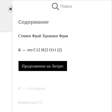
Поиск
Содержание
Стивен Фрай Хроники Фрая
К — это С12 Н22 О11 [2]
Продолжение на Литрес
К — это курево
Кембридж[33]