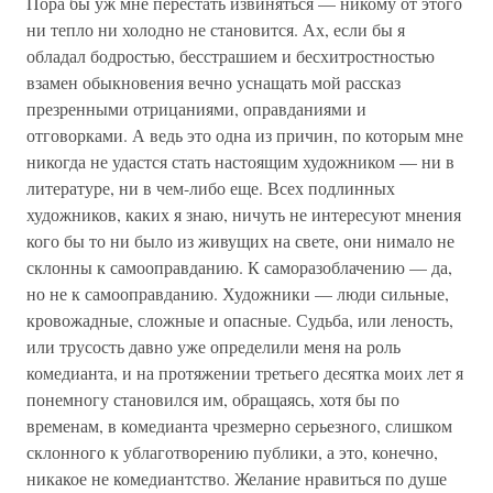
Пора бы уж мне перестать извиняться — никому от этого
ни тепло ни холодно не становится. Ах, если бы я
обладал бодростью, бесстрашием и бесхитростностью
взамен обыкновения вечно уснащать мой рассказ
презренными отрицаниями, оправданиями и
отговорками. А ведь это одна из причин, по которым мне
никогда не удастся стать настоящим художником — ни в
литературе, ни в чем-либо еще. Всех подлинных
художников, каких я знаю, ничуть не интересуют мнения
кого бы то ни было из живущих на свете, они нимало не
склонны к самооправданию. К саморазоблачению — да,
но не к самооправданию. Художники — люди сильные,
кровожадные, сложные и опасные. Судьба, или леность,
или трусость давно уже определили меня на роль
комедианта, и на протяжении третьего десятка моих лет я
понемногу становился им, обращаясь, хотя бы по
временам, в комедианта чрезмерно серьезного, слишком
склонного к ублаготворению публики, а это, конечно,
никакое не комедиантство. Желание нравиться по душе