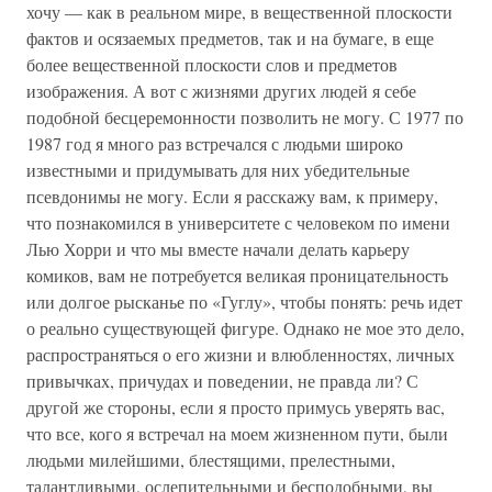
хочу — как в реальном мире, в вещественной плоскости
фактов и осязаемых предметов, так и на бумаге, в еще
более вещественной плоскости слов и предметов
изображения. А вот с жизнями других людей я себе
подобной бесцеремонности позволить не могу. С 1977 по
1987 год я много раз встречался с людьми широко
известными и придумывать для них убедительные
псевдонимы не могу. Если я расскажу вам, к примеру,
что познакомился в университете с человеком по имени
Лью Хорри и что мы вместе начали делать карьеру
комиков, вам не потребуется великая проницательность
или долгое рысканье по «Гуглу», чтобы понять: речь идет
о реально существующей фигуре. Однако не мое это дело,
распространяться о его жизни и влюбленностях, личных
привычках, причудах и поведении, не правда ли? С
другой же стороны, если я просто примусь уверять вас,
что все, кого я встречал на моем жизненном пути, были
людьми милейшими, блестящими, прелестными,
талантливыми, ослепительными и бесподобными, вы