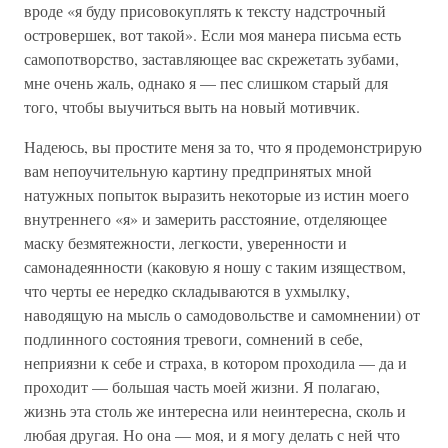
вроде «я буду присовокуплять к тексту надстрочный
островершек, вот такой». Если моя манера письма есть
самопотворство, заставляющее вас скрежетать зубами,
мне очень жаль, однако я — пес слишком старый для
того, чтобы выучиться выть на новый мотивчик.
Надеюсь, вы простите меня за то, что я продемонстрирую
вам непоучительную картину предпринятых мной
натужных попыток выразить некоторые из истин моего
внутреннего «я» и замерить расстояние, отделяющее
маску безмятежности, легкости, уверенности и
самонадеянности (каковую я ношу с таким изяществом,
что черты ее нередко складываются в ухмылку,
наводящую на мысль о самодовольстве и самомнении) от
подлинного состояния тревоги, сомнений в себе,
неприязни к себе и страха, в котором проходила — да и
проходит — большая часть моей жизни. Я полагаю,
жизнь эта столь же интересна или неинтересна, сколь и
любая другая. Но она — моя, и я могу делать с ней что