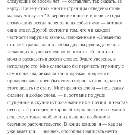
следующие ее восемь лет, — составляет, так сказать, ее
карту. Почему столь многие страницы отведены столь
малому числу лет? Завершение юности и первые годы
возмужания всегда переполнены событиями — вот вам
один ответ. Другой состоит в том, что я в каждой
частности нарушаю законы, изложенные в «Элементах
стиля» Странка, да и в любом другом руководстве для
желающих научиться «хорошо писать». Если что-то
можно рассказать в десяти словах, будьте уверены, я
использую сто. Мне следовало бы перечесть эту книгу с
самого начала, безжалостно прорежая, подрезая и
прокорчевывая преизбыточную поросль слов, однако я
этого делать не стану. Мне нравятся слова — нет, скажу
сильнее, я
люблю
слова, — и, хотя мне по душе
сгущенное и скупое использование их в поэзии, в текстах
песен, в «Твиттере», в хорошей журналистике и в умной
рекламе, я также люблю и их пышное изобилие и
безумное расточительство. В конце концов, я — как вы
уже заметили — человек, способный написать нечто