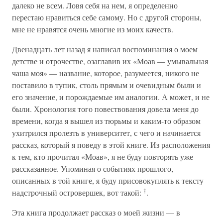
далеко не всем. Ловя себя на нем, я определенно
перестаю нравиться себе самому. Но с другой стороны,
мне не нравятся очень многие из моих качеств.
Двенадцать лет назад я написал воспоминания о моем
детстве и отрочестве, озаглавив их «Моав — умывальная
чаша моя» — название, которое, разумеется, никого не
поставило в тупик, столь прямым и очевидным были и
его значение, и порождаемые им аналогии. А может, и не
были. Хронология того повествования довела меня до
времени, когда я вышел из тюрьмы и каким-то образом
ухитрился пролезть в университет, с чего и начинается
рассказ, который я поведу в этой книге. Из расположения
к тем, кто прочитал «Моав», я не буду повторять уже
рассказанное. Упоминая о событиях прошлого,
описанных в той книге, я буду присовокуплять к тексту
†
надстрочный островершек, вот такой:
.
Эта книга продолжает рассказ о моей жизни — в