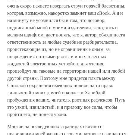
очень скоро начнете извергать струи горячей блевотины,
которая, возможно, накоротко замкнет ваш eBook. А я и
на минуту не усомнился бы в том, что договор,
подписанный мной с моими издателями, ясно, хоть и
мелким шрифтом, дает понять, что я, автор, обязан нести
ответственность за любые судебные разбирательства,
проистекающие из, но не ограниченные оным, за
повреждения потоками рвоты и иных телесных
жидкостей электронных устройств для чтения,
произойдут ли таковые на территории нашей или любой
другой страны. Поэтому мне придется плыть между
Сциллой сохранения имеющих полное на то право
личных тайн моих друзей и коллег и Харибдой
пробуждения ваших, читатель, рвотных рефлексов. Путь
это узкий, извилистый, и я приложу все силы, чтобы
пройти его, не понеся урона.
Многое на последующих страницах связано с
правившими моей жизнью словами, которые начинаются