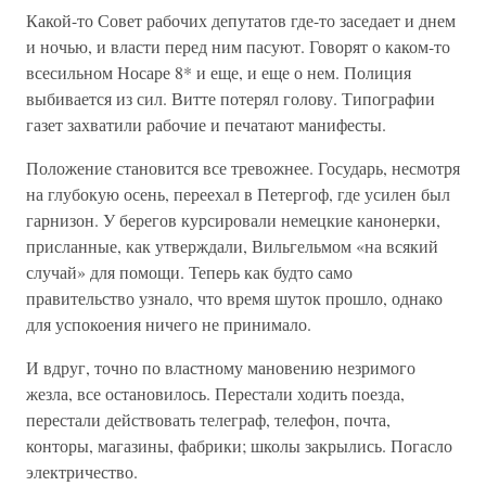
Какой-то Совет рабочих депутатов где-то заседает и днем
и ночью, и власти перед ним пасуют. Говорят о каком-то
всесильном Носаре 8* и еще, и еще о нем. Полиция
выбивается из сил. Витте потерял голову. Типографии
газет захватили рабочие и печатают манифесты.
Положение становится все тревожнее. Государь, несмотря
на глубокую осень, переехал в Петергоф, где усилен был
гарнизон. У берегов курсировали немецкие канонерки,
присланные, как утверждали, Вильгельмом «на всякий
случай» для помощи. Теперь как будто само
правительство узнало, что время шуток прошло, однако
для успокоения ничего не принимало.
И вдруг, точно по властному мановению незримого
жезла, все остановилось. Перестали ходить поезда,
перестали действовать телеграф, телефон, почта,
конторы, магазины, фабрики; школы закрылись. Погасло
электричество.