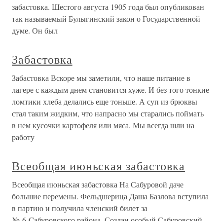
забастовка. Шестого августа 1905 года был опубликован
так называемый Булыгинский закон о Государственной
думе. Он был
Забастовка
Забастовка Вскоре мы заметили, что наше питание в
лагере с каждым днем становится хуже. И без того тонкие
ломтики хлеба делались еще тоньше. А суп из брюквы
стал таким жидким, что напрасно мы старались поймать
в нем кусочки картофеля или мяса. Мы всегда шли на
работу
Всеобщая июньская забастовка
Всеобщая июньская забастовка На Сабуровой даче
большие перемены. Фельдшерица Даша Базлова вступила
в партию и получила членский билет за
№ 6 Cабуровского района. Создан особый Сабуровский