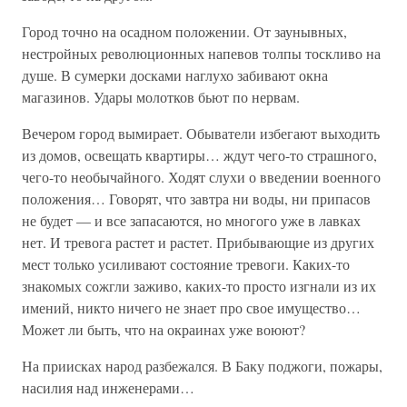
Город точно на осадном положении. От заунывных,
нестройных революционных напевов толпы тоскливо на
душе. В сумерки досками наглухо забивают окна
магазинов. Удары молотков бьют по нервам.
Вечером город вымирает. Обыватели избегают выходить
из домов, освещать квартиры… ждут чего-то страшного,
чего-то необычайного. Ходят слухи о введении военного
положения… Говорят, что завтра ни воды, ни припасов
не будет — и все запасаются, но многого уже в лавках
нет. И тревога растет и растет. Прибывающие из других
мест только усиливают состояние тревоги. Каких-то
знакомых сожгли заживо, каких-то просто изгнали из их
имений, никто ничего не знает про свое имущество…
Может ли быть, что на окраинах уже воюют?
На приисках народ разбежался. В Баку поджоги, пожары,
насилия над инженерами…