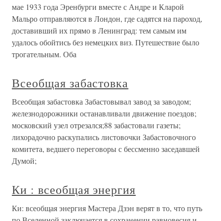
мае 1933 года Эренбурги вместе с Андре и Кларой
Мальро отправляются в Лондон, где садятся на пароход,
доставивший их прямо в Ленинград: тем самым им
удалось обойтись без немецких виз. Путешествие было
трогательным. Оба
Всеобщая забастовка
Всеобщая забастовка Забастовывал завод за заводом;
железнодорожники останавливали движение поездов;
московский узел отрезался;88 забастовали газеты;
лихорадочно раскупались листовочки Забастовочного
комитета, ведшего переговоры с бессменно заседавшей
Думой;
Ки : всеобщая энергия
Ки: всеобщая энергия Мастера Дзэн верят в то, что путь
по Вселенной заключается в сохранении равновесия и