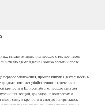
о
чных, выразительных лиц прошло с тех пор перед
ли исчезло где-то вдали! Сколько событий после
 первого заключения, прошла кипучая деятельность в
двадцать пять лет убийственного заточения в
ой крепости и Шлиссельбурге, прошло семь лет
публичных лекций, докладов на конгрессах и
я вновь сижу в крепости и смотрю теперь сквозь
 переулок передо мною, на низкое желтое здание