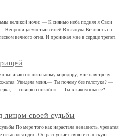
ьмы великой ночи: — К сиянью неба поднял я Свои
 — Непроницаемостью синей Взглянула Вечность на
еском вечного огня. И проникал мне в сердце трепет,
арищей
ипрыгиваю по школьному коридору, мне навстречу —
вожатая. Увидела меня.— Ты почему без галстука? —
нерка, — говорю спокойно.— Ты в каком классе? —
д лицом своей судьбы
удьбы По мере того как нарастала ненависть, чреватая
е оставался один. Он распускает свою испанскую