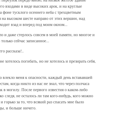
его входами в виде высоких арок, и на круглые
а фоне тусклого осеннего неба с трехцветным
на высоком шесте направо от этих вершин, над
одит взад и вперед под моим окном...
 и даже стерлось совсем в моей памяти, но многое и
о только сейчас записанное...
го рассказа!..
не хотелось погибать, но не хотелось и презирать себя,
о влекло меня к опасности, каждый день встававшей
там, когда никто из нас не знал, что через полчаса
ак в могилу. После первого известия о каком-либо
рко следя, не осталось ли там кого-нибудь, кого можно
и горько за то, что всякий раз спасать мне было
ады, и больше ничего.