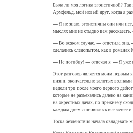
Была ли моя логика эгоистичной? Так 
Армфельд, мой новый друг, когда я ра
— Я не знаю, эгоистичны они или нет, 
мыслях мне не стыдно вам рассказать, 
— Во всяком случае, — ответила она, 
сделались следопытом, как в романах 
— Не погибну! — отвечал я. — Я уже
Этот разговор является моим первым
низин, окончательно залитых волнами
недели три после моего первого дебют
которые не разъехались далеко на кан
на окрестных дачах, по-прежнему сход
каждым днем становилось все менее и
Тоска бездействия начала овладевать 
Когда Клеменц и Кравчинский расска