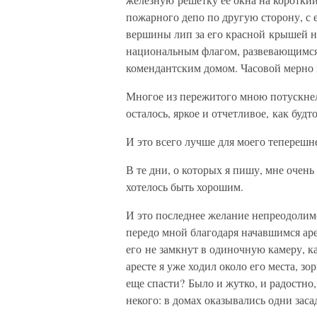
пожарного депо по другую сторону, с 
вершины лип за его красной крышей н
национальным флагом, развевающимся 
комендантским домом. Часовой мерно х
Многое из пережитого мною потускнело
осталось, яркое и отчетливое, как будт
И это всего лучше для моего теперешне
В те дни, о которых я пишу, мне очень 
хотелось быть хорошим.
И это последнее желание непреодолим
передо мной благодаря начавшимся арес
его не замкнут в одиночную камеру, к
аресте я уже ходил около его места, зо
еще спасти? Было и жутко, и радостно, 
некого: в домах оказывались одни зас