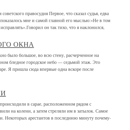
советского правосудия Первое, что сказал судья, едва
– показалось мне и самой главной его мыслью:«Не в том
 исправлять».Говорил он так тихо, что я наклонился,
ОГО ОКНА
ло большое, во всю стену, расчерченное на
окном бледное городское небо — седьмой этаж. Это
аре. Я пришла сюда впервые одна вскоре после
ТИ
исходили в сарае, расположенном рядом с
или на колени, а затем стреляли им в затылок. Самое
али. Некоторых арестантов в последнюю минуту почему-