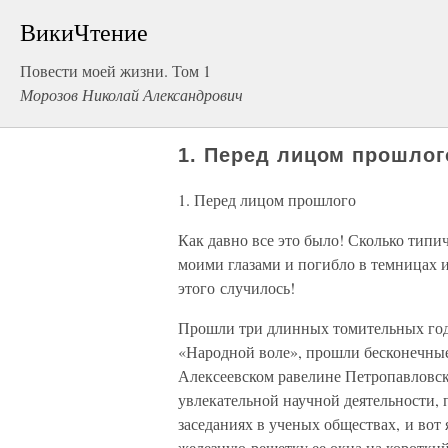
ВикиЧтение
Повести моей жизни. Том 1
Морозов Николай Александрович
1. Перед лицом прошлог
1. Перед лицом прошлого
Как давно все это было! Сколько типи
моими глазами и погибло в темницах и
этого случилось!
Прошли три длинных томительных года
«Народной воле», прошли бесконечные 
Алексеевском равелине Петропавловск
увлекательной научной деятельности, 
заседаниях в ученых обществах, и вот 
железную решетку ее окна на короткий