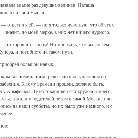
назвала ее мне раз девушка-великан, Наташа
звивал ей свои мысли.
— ответил я ей, — но я только чувствую, что об этих
— значит, по моей мерке, в них нет ничего дурного.
— это хороший эгоизм! Но мне жаль, что вы совсем
Купера, и погибнете на таком пути.
 приобрел большой навык.
 ярким воспоминанием, рельефно выступающим из
 забвения. К тому времени прошли, должно быть,
а у Армфельда. Те из товарищей его кружка и моего,
икулы, а жили у родителей летом в самой Москве или
ились на наши субботы, но их было уже немного, и с
 менее.
мною.
зывали окружающим свои впечатления при хождении в