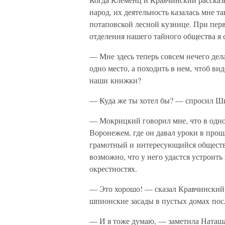
народ, их деятельность казалась мне 
потаповской лесной кузнице. При пер
отделения нашего тайного общества я 
— Мне здесь теперь совсем нечего дела
одно место, а походить в нем, чтоб ви
наши книжки?
— Куда же ты хотел бы? — спросил Ш
— Мокрицкий говорил мне, что в одно
Воронежем, где он давал уроки в прош
грамотный и интересующийся общест
возможно, что у него удастся устроит
окрестностях.
— Это хорошо! — сказал Кравчинский.
шпионские засады в пустых домах посл
— И я тоже думаю, — заметила Наташа 