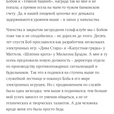
Бобом и «Темной башней», награда так ко мне и не
попала, а премия осела на чьем-то чужом банковском
счету. Да, в нашей пищевой цепочке все деньжата
задерживаются уровнем выше – в лапах у начальства.
Членства в закрытом загородном гольф-клубе мы с Бобом
тоже так и не сподобились – не доросли до этого. Десять
лет спустя Боб прославился как разработчик нескольких
электронных игр: «Дива Старц» и «Капустная грядка» у
Маттеля, «Шлепни крота» у Мильтона Брэдли. А мне в ту
осень предложили новую должность – директора отдела
по производству противопожарных сигнализаций и
будильников. Так что я поднялся на ступень выше по
служебной лестнице и покинул Боба в его мире
электронных игрушек. Но с продвижением по службе
была одна загвоздка: чем выше я поднимался, тем больше
мой успех зависел от умения общаться, а не от
технических и творческих талантов. А для человека
вроде меня это была просто беда.