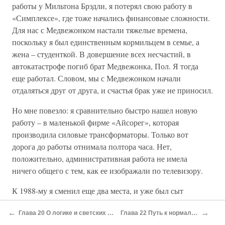
работы у Мильтона Брэдли, я потерял свою работу в
«Симплексе», где тоже начались финансовые сложности.
Для нас с Медвежонком настали тяжелые времена,
поскольку я был единственным кормильцем в семье, а
жена – студенткой. В довершение всех несчастий, в
автокатастрофе погиб брат Медвежонка, Пол. Я тогда
еще работал. Словом, мы с Медвежонком начали
отдаляться друг от друга, и счастья брак уже не приносил.
Но мне повезло: я сравнительно быстро нашел новую
работу – в маленькой фирме «Айсорег», которая
производила силовые трансформаторы. Только вот
дорога до работы отнимала полтора часа. Нет,
положительно, административная работа не имела
ничего общего с тем, как ее изображали по телевизору.
К 1988-му я сменил еще два места, и уже был сыт
корпоративным миром по горло. У меня было достаточно
←
→
Глава 20 О логике и светских беседах
Глава 22 Путь к нормальности
времени, чтобы осознать, – ежегодные отзывы начальства