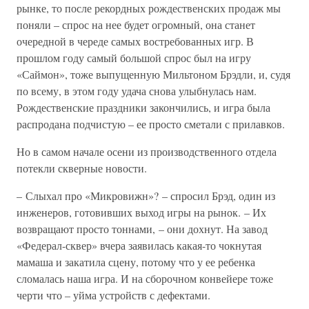
рынке, то после рекордных рождественских продаж мы
поняли – спрос на нее будет огромный, она станет
очередной в череде самых востребованных игр. В
прошлом году самый большой спрос был на игру
«Саймон», тоже выпущенную Мильтоном Брэдли, и, судя
по всему, в этом году удача снова улыбнулась нам.
Рождественские праздники закончились, и игра была
распродана подчистую – ее просто сметали с прилавков.
Но в самом начале осени из производственного отдела
потекли скверные новости.
– Слыхал про «Микровижн»? – спросил Брэд, один из
инженеров, готовивших выход игры на рынок. – Их
возвращают просто тоннами, – они дохнут. На завод
«Федерал-сквер» вчера заявилась какая-то чокнутая
мамаша и закатила сцену, потому что у ее ребенка
сломалась наша игра. И на сборочном конвейере тоже
черти что – уйма устройств с дефектами.