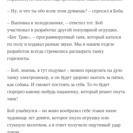
– Ну, и что ты обо всем этом думаешь? – спросил я Боба.
– Выпивка в холодильнике, – ответил тот. Боб
участвовал в разработке другой популярной игрушки,
«Биг Трак», – программируемый танк, который катался
по полу и издавал разные звуки. Мы в нашем отделе
разработок всегда стремились расширить танку
горизонты.
– Боб, знаешь, я тут подумал – можно приделать на дуло
танку электрошокер, и он будет здорово хватать за пятки,
как собака. И сможет постоять за себя. То-то будет
сюрприз какому-нибудь пацаненку, который решит пнуть
танк!
Боб улыбнулся – он живо вообразил себе этакое юное
чудовище лет девяти, которое пнуло игрушку или
стукнуло молотком, а в ответ получило ощутимый удар
током.