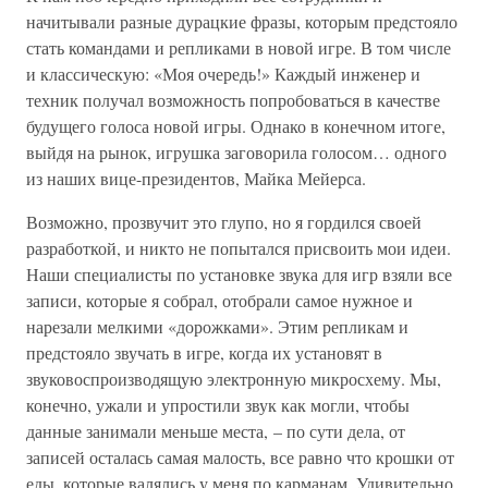
начитывали разные дурацкие фразы, которым предстояло
стать командами и репликами в новой игре. В том числе
и классическую: «Моя очередь!» Каждый инженер и
техник получал возможность попробоваться в качестве
будущего голоса новой игры. Однако в конечном итоге,
выйдя на рынок, игрушка заговорила голосом… одного
из наших вице-президентов, Майка Мейерса.
Возможно, прозвучит это глупо, но я гордился своей
разработкой, и никто не попытался присвоить мои идеи.
Наши специалисты по установке звука для игр взяли все
записи, которые я собрал, отобрали самое нужное и
нарезали мелкими «дорожками». Этим репликам и
предстояло звучать в игре, когда их установят в
звуковоспроизводящую электронную микросхему. Мы,
конечно, ужали и упростили звук как могли, чтобы
данные занимали меньше места, – по сути дела, от
записей осталась самая малость, все равно что крошки от
еды, которые валялись у меня по карманам. Удивительно,