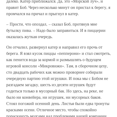
далеко. Катер приближался. Да, это «Морской луч», и
правит Боб. Через несколько минут он пристал к берегу, я
промчался на причал и прыгнул в катер.
– Прости, что опоздал, – сказал Боб, протянув мне
бутылку пива. – Надо было заправиться. И в пиццерии
оказалась жуткая очередь.
Он отчалил, развернул катер и направил его прочь от
берега. Я взял кусок пиццы «пепперони» и стал смотреть,
как пенится вода за кормой и размышлять о будущем
игровой консоли «Микровижн». Там, в сборочном цеху,
сто двадцать рабочих как можно проворнее собирали
очередную партию этой игрушки. И пока мы с Бобом не
разгадаем загадку, шесть из десяти игрушек будут
годиться только в мусорный бак. Но здесь, на реке, не
было ни конвейера, ни игрушек, ни мусорных баков.
Стоял погожий осенний день. Листья были едва тронуты
красками осени. Отличное место, чтобы спокойно
пораскинуть мозгами над проблемами нашей компании.