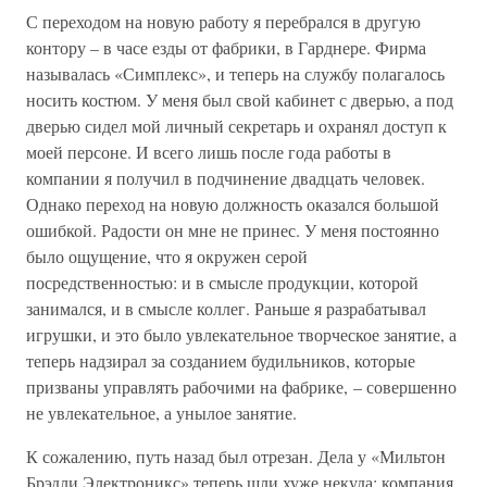
С переходом на новую работу я перебрался в другую
контору – в часе езды от фабрики, в Гарднере. Фирма
называлась «Симплекс», и теперь на службу полагалось
носить костюм. У меня был свой кабинет с дверью, а под
дверью сидел мой личный секретарь и охранял доступ к
моей персоне. И всего лишь после года работы в
компании я получил в подчинение двадцать человек.
Однако переход на новую должность оказался большой
ошибкой. Радости он мне не принес. У меня постоянно
было ощущение, что я окружен серой
посредственностью: и в смысле продукции, которой
занимался, и в смысле коллег. Раньше я разрабатывал
игрушки, и это было увлекательное творческое занятие, а
теперь надзирал за созданием будильников, которые
призваны управлять рабочими на фабрике, – совершенно
не увлекательное, а унылое занятие.
К сожалению, путь назад был отрезан. Дела у «Мильтон
Брэдли Электроникс» теперь шли хуже некуда: компания