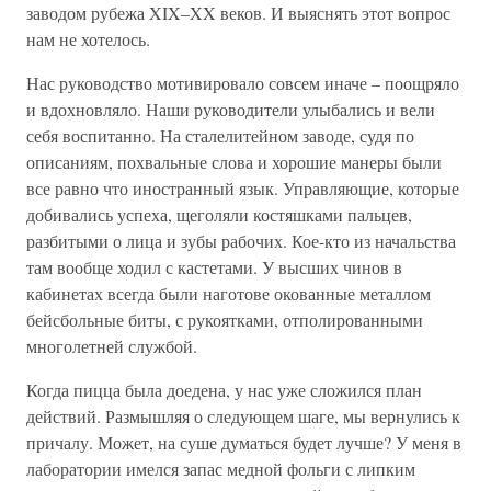
заводом рубежа XIX–XX веков. И выяснять этот вопрос
нам не хотелось.
Нас руководство мотивировало совсем иначе – поощряло
и вдохновляло. Наши руководители улыбались и вели
себя воспитанно. На сталелитейном заводе, судя по
описаниям, похвальные слова и хорошие манеры были
все равно что иностранный язык. Управляющие, которые
добивались успеха, щеголяли костяшками пальцев,
разбитыми о лица и зубы рабочих. Кое-кто из начальства
там вообще ходил с кастетами. У высших чинов в
кабинетах всегда были наготове окованные металлом
бейсбольные биты, с рукоятками, отполированными
многолетней службой.
Когда пицца была доедена, у нас уже сложился план
действий. Размышляя о следующем шаге, мы вернулись к
причалу. Может, на суше думаться будет лучше? У меня в
лаборатории имелся запас медной фольги с липким