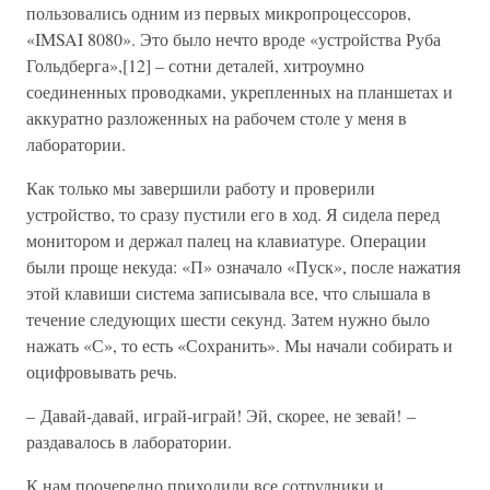
пользовались одним из первых микропроцессоров,
«IMSAI 8080». Это было нечто вроде «устройства Руба
Гольдберга»,[12] – сотни деталей, хитроумно
соединенных проводками, укрепленных на планшетах и
аккуратно разложенных на рабочем столе у меня в
лаборатории.
Как только мы завершили работу и проверили
устройство, то сразу пустили его в ход. Я сидела перед
монитором и держал палец на клавиатуре. Операции
были проще некуда: «П» означало «Пуск», после нажатия
этой клавиши система записывала все, что слышала в
течение следующих шести секунд. Затем нужно было
нажать «С», то есть «Сохранить». Мы начали собирать и
оцифровывать речь.
– Давай-давай, играй-играй! Эй, скорее, не зевай! –
раздавалось в лаборатории.
К нам поочередно приходили все сотрудники и