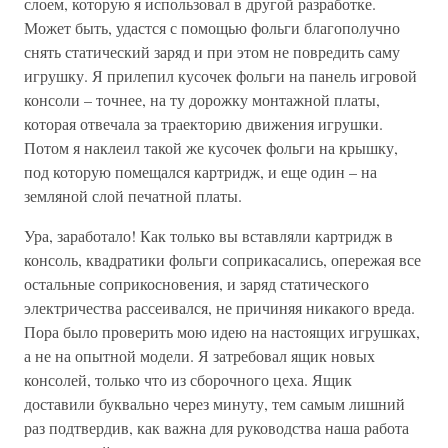
слоем, которую я использовал в другой разработке.
Может быть, удастся с помощью фольги благополучно
снять статический заряд и при этом не повредить саму
игрушку. Я прилепил кусочек фольги на панель игровой
консоли – точнее, на ту дорожку монтажной платы,
которая отвечала за траекторию движения игрушки.
Потом я наклеил такой же кусочек фольги на крышку,
под которую помещался картридж, и еще один – на
земляной слой печатной платы.
Ура, заработало! Как только вы вставляли картридж в
консоль, квадратики фольги соприкасались, опережая все
остальные соприкосновения, и заряд статического
электричества рассеивался, не причиняя никакого вреда.
Пора было проверить мою идею на настоящих игрушках,
а не на опытной модели. Я затребовал ящик новых
консолей, только что из сборочного цеха. Ящик
доставили буквально через минуту, тем самым лишний
раз подтвердив, как важна для руководства наша работа