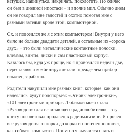
катушек, накинуться, накричать, поколотить. Но сейчас
он был в дневной ипостаси – и вполне мил. Обычно днем
он не говорил мне гадостей и охотно помогал мне с
разными затеями вроде этой, компьютерной.
Ох, и повозился же я с этим компьютером! Внутри у него
было не больше двадцати деталей, а остальные из «сорока
двух» – это были металлические контактные полоски,
клеммы, винты, диски и сам пластиковый корпус.
Казалось бы, куда уж проще, но я провозился недели две,
переставляя и комбинируя детали, прежде чем прибор
наконец заработал.
Родители накупили мне разных книг, которые, как они
надеялись, будут подспорьем: «Основы электроники»,
«101 электронный прибор». Любимой моей стало
«Руководство для начинающего радиолюбителя» – эту
книгу посоветовал продавец в радиомагазине. Я прочел
все руководства от корки до корки и постепенно понял,
как собрать компьютер. Попутно я выучился паять и