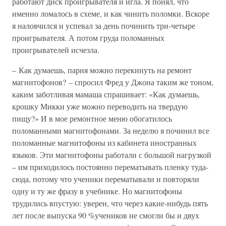
работают диск проигрывателя и игла. Я понял, что
именно ломалось в схеме, и как чинить поломки. Вскоре
я наловчился и успевал за день починить три-четыре
проигрывателя. А потом груда поломанных
проигрывателей исчезла.
– Как думаешь, парня можно перекинуть на ремонт
магнитофонов? – спросил Фред у Джона таким же тоном,
каким заботливая мамаша спрашивает: «Как думаешь,
крошку Микки уже можно переводить на твердую
пищу?» И в мое ремонтное меню обогатилось
поломанными магнитофонами. За неделю я починил все
поломанные магнитофоны из кабинета иностранных
языков. Эти магнитофоны работали с большой нагрузкой
– им приходилось постоянно перематывать пленку туда-
сюда, потому что ученики перематывали и повторяли
одну и ту же фразу в учебнике. Но магнитофоны
трудились впустую: уверен, что через какие-нибудь пять
лет после выпуска 90 %учеников не смогли бы и двух