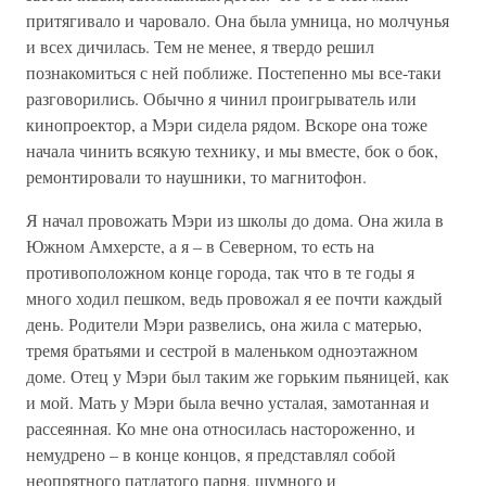
притягивало и чаровало. Она была умница, но молчунья
и всех дичилась. Тем не менее, я твердо решил
познакомиться с ней поближе. Постепенно мы все-таки
разговорились. Обычно я чинил проигрыватель или
кинопроектор, а Мэри сидела рядом. Вскоре она тоже
начала чинить всякую технику, и мы вместе, бок о бок,
ремонтировали то наушники, то магнитофон.
Я начал провожать Мэри из школы до дома. Она жила в
Южном Амхерсте, а я – в Северном, то есть на
противоположном конце города, так что в те годы я
много ходил пешком, ведь провожал я ее почти каждый
день. Родители Мэри развелись, она жила с матерью,
тремя братьями и сестрой в маленьком одноэтажном
доме. Отец у Мэри был таким же горьким пьяницей, как
и мой. Мать у Мэри была вечно усталая, замотанная и
рассеянная. Ко мне она относилась настороженно, и
немудрено – в конце концов, я представлял собой
неопрятного патлатого парня, шумного и