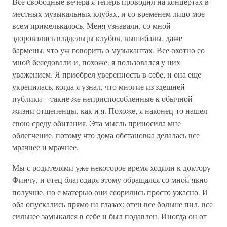
Все свободные вечера я теперь проводил на концертах в
местных музыкальных клубах, и со временем лицо мое
всем примелькалось. Меня узнавали, со мной
здоровались владельцы клубов, вышибалы, даже
бармены, что уж говорить о музыкантах. Все охотно со
мной беседовали и, похоже, я пользовался у них
уважением. Я приобрел уверенность в себе, и она еще
укрепилась, когда я узнал, что многие из здешней
публики – такие же неприспособленные к обычной
жизни отщепенцы, как и я. Похоже, я наконец-то нашел
свою среду обитания. Эта мысль приносила мне
облегчение, потому что дома обстановка делалась все
мрачнее и мрачнее.
Мы с родителями уже некоторое время ходили к доктору
Финчу, и отец благодаря этому обращался со мной явно
получше, но с матерью они ссорились просто ужасно. И
оба опускались прямо на глазах: отец все больше пил, все
сильнее замыкался в себе и был подавлен. Иногда он от