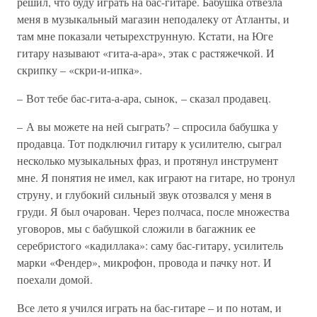
решил, что буду играть на бас-гитаре. Бабушка отвезла
меня в музыкальный магазин неподалеку от Атланты, и
там мне показали четырехструнную. Кстати, на Юге
гитару называют «гита-а-ара», этак с растяжечкой. И
скрипку – «скри-и-ипка».
– Вот тебе бас-гита-а-ара, сынок, – сказал продавец.
– А вы можете на ней сыграть? – спросила бабушка у
продавца. Тот подключил гитару к усилителю, сыграл
несколько музыкальных фраз, и протянул инструмент
мне. Я понятия не имел, как играют на гитаре, но тронул
струну, и глубокий сильный звук отозвался у меня в
груди. Я был очарован. Через полчаса, после множества
уговоров, мы с бабушкой сложили в багажник ее
серебристого «кадиллака»: саму бас-гитару, усилитель
марки «Фендер», микрофон, провода и пачку нот. И
поехали домой.
Все лето я учился играть на бас-гитаре – и по нотам, и