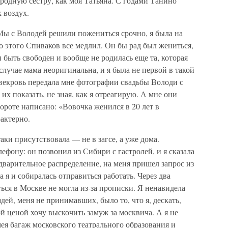
родную сестру, как моя Татьяна. С годами Танино
 воздух.
Мы с Володей решили пожениться срочно, я была на
о этого Спиваков все медлил. Он бы рад был жениться,
н быть свободен и вообще не родилась еще та, которая
случае мама неоригинальна, и я была не первой в такой
свекровь передала мне фотографии свадьбы Володи с
их показать, не зная, как я отреагирую. А мне они
ороте написано: «Вовочка женился в 20 лет в
рактерно.
ки присутствовала — не в загсе, а уже дома.
ефону: он позвонил из Сибири с гастролей, и я сказала
варительное распределение, на меня пришел запрос из
а я и собиралась отправиться работать. Через два
ться в Москве не могла из-за прописки. Я ненавидела
юдей, меня не принимавших, было то, что я, дескать,
й ценой хочу выскочить замуж за москвича. А я не
имея багаж московского театрального образования и