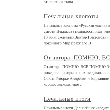
отношении этапа
Печальные хлопоты
Печальные хлопоты «Русская мысль» в
смерти Некрасова появилось лишь через
10 мин. скончалсяВиктор Платонович
покойного.Мир праху его!В
От автора. ПОМНЮ, 
От автора. ПОМНЮ, ВСЁ ПОМНЮ Это уж
поверьте, ни одна из них не давалась 
Союза Геворке Андреевиче Вартаняне м
хорошо знакомы еще с
Печальные итоги
Печальные итоги Дальнейшее «водител