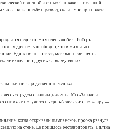
 творческой и личной жизнью Спивакова, имевший
м числе на женитьбу и развод, сказал мне при подаче
продлится недолго. Но я очень любила Роберта
зрослым другом, мне обидно, что в жизни мы
кция». Единственный тост, который произнес на
к, не нашедший других слов, звучал так:
 вспышки гнева родственниц жениха.
 в лесочек рядом с нашим домом на Юго-Западе и
ко снимков: получилось черно-белое фото, по жанру —
минание: когда открывали шампанское, пробка рванула
исевшую на стене. Ее пришлось реставрировать, а пятна