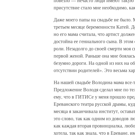
повезло — нечасто люди имеют такую 
присутствие стало мне необходимо, как
Даже моего папы на свадьбе не было. 
третьем месяце беременности Катей. Д
но его мама считала, что артист долже
достойна ее гениального сына. В этом 
роли. Незадолго до своей смерти моя 
первой женой. Раньше она мне боялась 
безумно дороги. На одной из них на об
отсутствии родителей». Это весьма ха
На нашей свадьбе Володина мама все-та
Предложение Володя сделал мне по тел
ему, что в ГИТИСе у меня прошло пред
Ереванского театра русской драмы, куд
месяца я заканчивала институт, остава
это слово, так как одним из доводов л
как каждая вторая провинциалка, любо
хотела, так как знала, что в Ереване, 