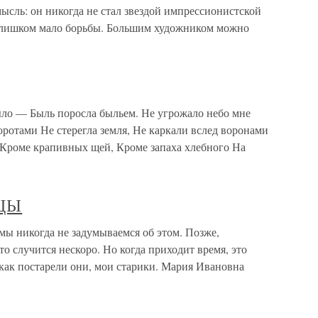
ысль: он никогда не стал звездой импрессионистской
 слишком мало борьбы. Большим художником можно
ыло — Быль поросла быльем. Не угрожало небо мне
ротами Не стерегла земля, Не каркали вслед воронами
, Кроме крапивных щей, Кроме запаха хлебного На
ЦЫ
икогда не задумываемся об этом. Позже,
то случится нескоро. Но когда приходит время, это
 как постарели они, мои старики. Мария Ивановна