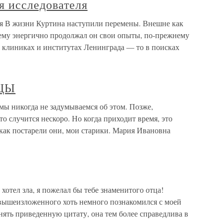
 исследователя
я В жизни Куртина наступили перемены. Внешне как
ему энергично продолжал он свои опыты, по-прежнему
х клиниках и институтах Ленинграда — то в поисках
ЦЫ
икогда не задумываемся об этом. Позже,
то случится нескоро. Но когда приходит время, это
 как постарели они, мои старики. Мария Ивановна
хотел зла, я пожелал бы тебе знаменитого отца!
вышеизложенного хоть немного познакомился с моей
нять приведенную цитату, она тем более справедлива в