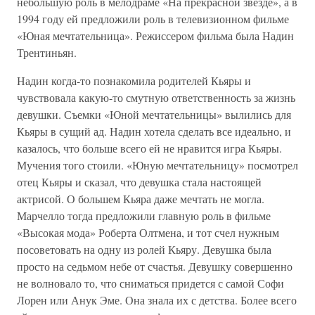
небольшую роль в мелодраме «На прекрасной звезде», а в
1994 году ей предложили роль в телевизионном фильме
«Юная мечтательница». Режиссером фильма была Надин
Трентиньян.
Надин когда-то познакомила родителей Кьяры и
чувствовала какую-то смутную ответственность за жизнь
девушки. Съемки «Юной мечтательницы» вылились для
Кьяры в сущий ад. Надин хотела сделать все идеально, и
казалось, что больше всего ей не нравится игра Кьяры.
Мучения того стоили. «Юную мечтательницу» посмотрел
отец Кьяры и сказал, что девушка стала настоящей
актрисой. О большем Кьяра даже мечтать не могла.
Марчелло тогда предложили главную роль в фильме
«Высокая мода» Роберта Олтмена, и тот счел нужным
посоветовать на одну из ролей Кьяру. Девушка была
просто на седьмом небе от счастья. Девушку совершенно
не волновало то, что сниматься придется с самой Софи
Лорен или Анук Эме. Она знала их с детства. Более всего