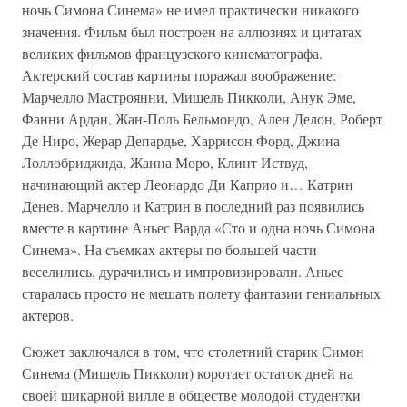
ночь Симона Синема» не имел практически никакого
значения. Фильм был построен на аллюзиях и цитатах
великих фильмов французского кинематографа.
Актерский состав картины поражал воображение:
Марчелло Мастроянни, Мишель Пикколи, Анук Эме,
Фанни Ардан, Жан-Поль Бельмондо, Ален Делон, Роберт
Де Ниро, Жерар Депардье, Харрисон Форд, Джина
Лоллобриджида, Жанна Моро, Клинт Иствуд,
начинающий актер Леонардо Ди Каприо и… Катрин
Денев. Марчелло и Катрин в последний раз появились
вместе в картине Аньес Варда «Сто и одна ночь Симона
Синема». На съемках актеры по большей части
веселились, дурачились и импровизировали. Аньес
старалась просто не мешать полету фантазии гениальных
актеров.
Сюжет заключался в том, что столетний старик Симон
Синема (Мишель Пикколи) коротает остаток дней на
своей шикарной вилле в обществе молодой студентки