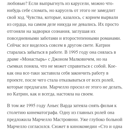
любовью? Если выпрыгнуть из карусели, можно что-
нибудь себе сломать, но карусель от этого не замедлит
свой ход. Чувства, которые, казалось, с корнем вырвали
из сердца, на самом деле никуда не девались. Их просто
отгоняли на задворки сознания, заглушая их
повседневными заботами и второстепенными романами.
Сейчас все виделось совсем в другом свете. Катрин
старалась забыться в работе. В 1995 году она снялась в
драме «Монастырь» с Джоном Малковичем, но на
съемках поняла, что не может справиться с собой. Кое-
как она все-таки заставила себя закончить работу в
проекте, после чего стала отказываться от всех ролей,
которые предлагали. Марчелло просил ее этого не делать,
но Катрин, как и всегда, настояла на своем.
В том же 1995 году Аньес Варда затеяла снять фильм к
столетию кинематографа. Одну из главных ролей она
предложила Марчелло Мастроянни. Уже глубоко больной
Марчелло согласился. Сюжет в кинокомедии «Сто и одна