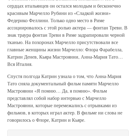
сердцах итальянцев он остался молодым и бесконечно
красивым Марчелло Рубини из «Сладкой жизни»
Федерико Феллини. Только одно место в Риме
ассоциировалось с этой ролью актера — фонтан Треви. В
знак траура фонтан Треви в Риме задрапировали черной
тканью. На похоронах Марчелло присутствовали все
главные женщины жизни Марчелло: Флора Фарабелла,
Катрин Денев, Кьяра Мастроянни, Анна-Мария Тато…
Вся Италия.
Спустя полгода Катрин узнала о том, что Анна-Мария
Тато сняла документальный фильм памяти Марчелло
Мастроянни «Я помню… Да, я помню». Фильм
представлял собой набор интервью с Марчелло
Мастроянни, которые перемежались с отрывками из
фильмов, в которых играл актер. В фильме ни слова не
говорилось о Флоре, Катрин и Кьяре.