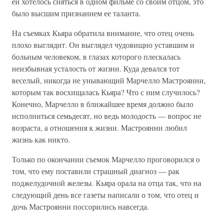
ей хотелось сняться в одном фильме со своим отцом, это
было высшим признанием ее таланта.
На съемках Кьяра обратила внимание, что отец очень
плохо выглядит. Он выглядел чудовищно уставшим и
больным человеком, в глазах которого плескалась
неизбывная усталость от жизни. Куда девался тот
веселый, никогда не унывающий Марчелло Мастроянни,
которым так восхищалась Кьяра? Что с ним случилось?
Конечно, Марчелло в ближайшее время должно было
исполниться семьдесят, но ведь молодость — вопрос не
возраста, а отношения к жизни. Мастроянни любил
жизнь как никто.
Только по окончании съемок Марчелло проговорился о
том, что ему поставили страшный диагноз — рак
поджелудочной железы. Кьяра орала на отца так, что на
следующий день все газеты написали о том, что отец и
дочь Мастроянни поссорились навсегда.