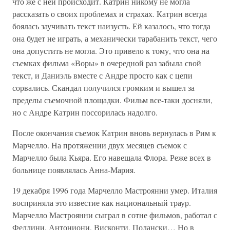
что же с ней происходит. Катрин никому не могла
рассказать о своих проблемах и страхах. Катрин всегда
боялась заучивать текст наизусть. Ей казалось, что тогда
она будет не играть, а механически тарабанить текст, чего
она допустить не могла. Это привело к тому, что она на
съемках фильма «Воры» в очередной раз забыла свой
текст, и Даниэль вместе с Андре просто как с цепи
сорвались. Скандал получился громким и вышел за
пределы съемочной площадки. Фильм все-таки досняли,
но с Андре Катрин поссорилась надолго.
После окончания съемок Катрин вновь вернулась в Рим к
Марчелло. На протяжении двух месяцев съемок с
Марчелло была Кьяра. Его навещала Флора. Реже всех в
больнице появлялась Анна-Мария.
19 декабря 1996 года Марчелло Мастроянни умер. Италия
восприняла это известие как национальный траур.
Марчелло Мастроянни сыграл в сотне фильмов, работал с
Феллини, Антониони, Висконти, Полански… Но в