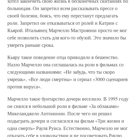
хотел закончить свою жизнь в бесконечных скитаниях по
больницам. Он запретил всем рассказывать прессе о
своей болезни, боясь, что ему перестанут предлагать
роли. Запретил он отказываться от ролей и Катрин с
Кьярой. Итальянец Марчелло Мастроянни просто не мог
себе позволить стать для кого-то обузой. Это значило бы
умереть раньше срока.
Кьяру такое поведение отца приводило в бешенство.
Назло Марчелло она соглашалась на роли в фильмах со
следующими названиями: «Не забудь, что ты скоро
умрешь», «Все люди смертны» и сериал «3000 сценариев
против вируса».
Марчелло такое бунтарство дочери веселило. В 1995 году
он снялся в небольшой роли в фильме «За облаками»
Микеланджело Антониони. После чего он решил
подыграть дочери и согласился на фильм «Три жизни и
одна смерть» Рауля Руиса. Естественно, Марчелло не мог
отказать себе в удовольствии и не посоветовать Раулю