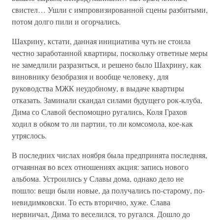
свистел… Ушли с импровизированной сцены разбитыми,
потом долго пили и огорчались.
Шахрину, кстати, данная инициатива чуть не стоила
честно заработанной квартиры, поскольку ответные меры
не замедлили разразиться, и решено было Шахрину, как
виновнику безобразия и вообще человеку, для
руководства МЖК неудобному, в выдаче квартиры
отказать. Заминали скандал силами будущего рок-клуба,
Дима со Славой беспомощно ругались, Коля Грахов
ходил в обком то ли партии, то ли комсомола, кое-как
утряслось.
В последних числах ноября была предпринята последняя,
отчаянная во всех отношениях акция: запись нового
альбома. Устроились у Славы дома, однако дело не
пошло: вещи были новые, да получались по-старому, по-
невидимковски. То есть вторично, хуже. Слава
нервничал, Дима то веселился, то ругался. Дошло до