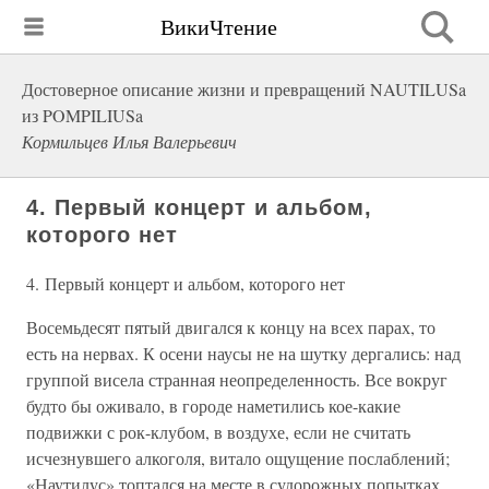
ВикиЧтение
Достоверное описание жизни и превращений NAUTILUSa
из POMPILIUSa
Кормильцев Илья Валерьевич
4. Первый концерт и альбом,
которого нет
4. Первый концерт и альбом, которого нет
Восемьдесят пятый двигался к концу на всех парах, то
есть на нервах. К осени наусы не на шутку дергались: над
группой висела странная неопределенность. Все вокруг
будто бы оживало, в городе наметились кое-какие
подвижки с рок-клубом, в воздухе, если не считать
исчезнувшего алкоголя, витало ощущение послаблений;
«Наутилус» топтался на месте в судорожных попытках