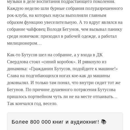
музыки в деле воспитания подрастающего поколения.
Каждую неделю шли бурные собрания полуразрешенного
рок-клуба, на которых наусы выполняли главным
образом функцию увеселительную. А то вдруг являлся на
собрание чайфовец Володя Бегунов, чем вызывал панику
среди новичков: приходил в рабочей одежде, а работал
милиционером…
Как-то Бутусов шел на собрание, а у входа в ДК
Свердлова стоял «синий коробок». И рявкнуло из
динамика: «Гражданин Бутусов, подойдите к машине!»
Слава на подгибающихся ногах кое-как до машины
доковылял. И только там понял, что внутри сидит тот же
Бегунов. По причине душевного потрясения Бутусова
пришлось портвейном чуть ли не на месте отпаивать…
Так кончался год, весело.
Более 800 000 книг и аудиокниг! 📚