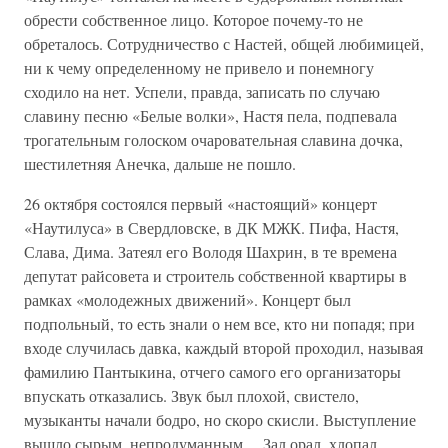
обрести собственное лицо. Которое почему-то не
обреталось. Сотрудничество с Настей, общей любимицей,
ни к чему определенному не привело и понемногу
сходило на нет. Успели, правда, записать по случаю
славину песню «Белые волки», Настя пела, подпевала
трогательным голоском очаровательная славина дочка,
шестилетняя Анечка, дальше не пошло.
26 октября состоялся первый «настоящий» концерт
«Наутилуса» в Свердловске, в ДК МЖК. Пифа, Настя,
Слава, Дима. Затеял его Володя Шахрин, в те времена
депутат райсовета и строитель собственной квартиры в
рамках «молодежных движений». Концерт был
подпольный, то есть знали о нем все, кто ни попадя; при
входе случилась давка, каждый второй проходил, называя
фамилию Пантыкина, отчего самого его организаторы
впускать отказались. Звук был плохой, свистело,
музыканты начали бодро, но скоро скисли. Выступление
вышло сырым, непродуманным… Зал орал, хлопал,