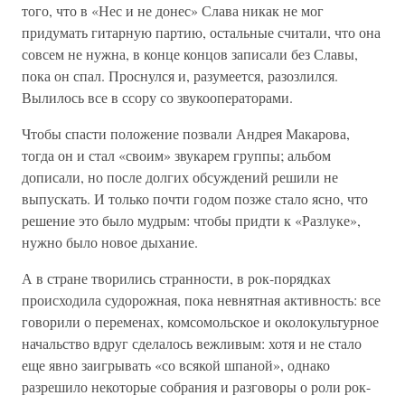
того, что в «Нес и не донес» Слава никак не мог
придумать гитарную партию, остальные считали, что она
совсем не нужна, в конце концов записали без Славы,
пока он спал. Проснулся и, разумеется, разозлился.
Вылилось все в ссору со звукооператорами.
Чтобы спасти положение позвали Андрея Макарова,
тогда он и стал «своим» звукарем группы; альбом
дописали, но после долгих обсуждений решили не
выпускать. И только почти годом позже стало ясно, что
решение это было мудрым: чтобы придти к «Разлуке»,
нужно было новое дыхание.
А в стране творились странности, в рок-порядках
происходила судорожная, пока невнятная активность: все
говорили о переменах, комсомольское и околокультурное
начальство вдруг сделалось вежливым: хотя и не стало
еще явно заигрывать «со всякой шпаной», однако
разрешило некоторые собрания и разговоры о роли рок-