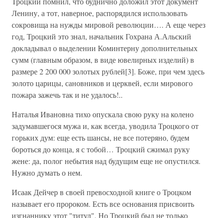
Троцкий помнил, что буднично доложил этот документ
Ленину, а тот, наверное, распорядился использовать
сокровища на нужды мировой революции…. А еще через
год, Троцкий это знал, начальник Гохрана А.Альский
докладывал о выделении Коминтерну дополнительных
сумм (главным образом, в виде ювелирных изделий) в
размере 2 200 000 золотых рублей[3]. Боже, при чем здесь
золото царицы, сановников и церквей, если мирового
пожара зажечь так и не удалось!..
Наталья Ивановна тихо опускала свою руку на колено
задумавшегося мужа и, как всегда, уводила Троцкого от
горьких дум: еще есть шансы, не все потеряно, будем
бороться до конца, я с тобой… Троцкий сжимал руку
жене: да, полог небытия над будущим еще не опустился.
Нужно думать о нем.
Исаак Дейчер в своей превосходной книге о Троцком
называет его пророком. Есть все основания присвоить
изгнаннику этот "титул". Но Троцкий был не только