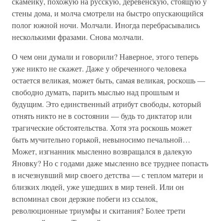
скамейку, похожую на русскую, деревенскую, стоящую у
стены дома, и молча смотрели на быстро опускающийся
полог южной ночи. Молчали. Иногда перебрасывались
несколькими фразами. Снова молчали.
О чем они думали и говорили? Наверное, этого теперь
уже никто не скажет. Даже у обреченного человека
остается великая, может быть, самая великая, роскошь —
свободно думать, парить мыслью над прошлым и
будущим. Это единственный атрибут свободы, который
отнять никто не в состоянии — будь то диктатор или
трагические обстоятельства. Хотя эта роскошь может
быть мучительно горькой, невыносимо печальной…
Может, изгнанник мысленно возвращался в далекую
Яновку? Но с годами даже мысленно все труднее попасть
в исчезнувший мир своего детства — с теплом матери и
близких людей, уже ушедших в мир теней. Или он
вспоминал свои дерзкие побеги из ссылок,
революционные триумфы и скитания? Более трети