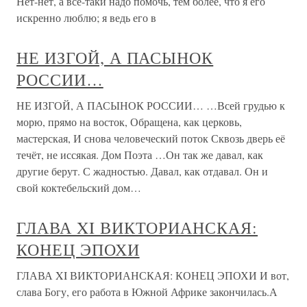
Нет-нет, а все-таки надо помочь, тем более, что я его
искренно люблю; я ведь его в
НЕ ИЗГОЙ, А ПАСЫНОК
РОССИИ…
НЕ ИЗГОЙ, А ПАСЫНОК РОССИИ… …Всей грудью к
морю, прямо на восток, Обращена, как церковь,
мастерская, И снова человеческий поток Сквозь дверь её
течёт, не иссякая. Дом Поэта …Он так же давал, как
другие берут. С жадностью. Давал, как отдавал. Он и
свой коктебельский дом…
ГЛАВА XI ВИКТОРИАНСКАЯ:
КОНЕЦ ЭПОХИ
ГЛАВА XI ВИКТОРИАНСКАЯ: КОНЕЦ ЭПОХИ И вот,
слава Богу, его работа в Южной Африке закончилась.А