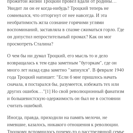
прожитой жизни Троцкий провел вдали от родины…
Увидит ли он ее когда-нибудь? Троцкий теперь не
сомневался, что отторгнут от нее навсегда. И эта
необратимость жгла сознание горячими углями
воспоминаний, заставляла в спазме сжиматься горло. Где
он допустил непростительный промах? Как он мог
просмотреть Сталина?
О чем бы ни думал Троцкий, его мысль то и дело
возвращалась к тем едва заметным "бугоркам", где он
много лет назад едва заметно "запнулся". В феврале 1940
года Троцкий напишет: "Если б мне пришлось начать
сначала, я постарался бы, разумеется, избежать тех или
других ошибок…"[1] Но свой революционный фанатизм
и большевистскую одержимость он был не в состоянии
считать ошибкой.
Иногда, правда, приходили на память мелочи, не
имевшие, казалось, никакого отношения к революции.
Троцкому вспомнилось почему-то о расстрелянной семье