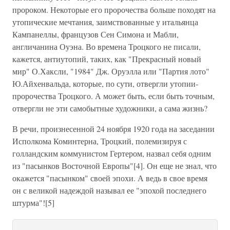
пророком. Некоторые его пророчества больше походят на
утопические мечтания, заимствованные у итальянца
Кампанеллы, французов Сен Симона и Мабли,
англичанина Оуэна. Во времена Троцкого не писали,
кажется, антиутопий, таких, как "Прекрасный новый
мир" О.Хаксли, "1984" Дж. Оруэлла или "Партия лото"
Ю.Айхенвальда, которые, по сути, отвергли утопии-
пророчества Троцкого. А может быть, если быть точным,
отвергли не эти самобытные художники, а сама жизнь?
В речи, произнесенной 24 ноября 1920 года на заседании
Исполкома Коминтерна, Троцкий, полемизируя с
голландским коммунистом Гертером, назвал себя одним
из "пасынков Восточной Европы"[4]. Он еще не знал, что
окажется "пасынком" своей эпохи. А ведь в свое время
он с великой надеждой называл ее "эпохой последнего
штурма"![5]