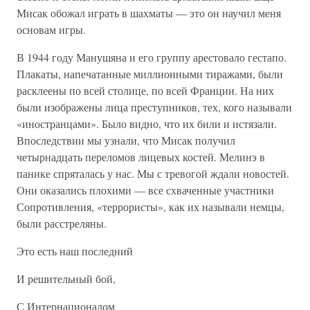
Мисак обожал играть в шахматы — это он научил меня
основам игры.
В 1944 году Манушяна и его группу арестовало гестапо.
Плакаты, напечатанные миллионными тиражами, были
расклеены по всей столице, по всей Франции. На них
были изображены лица преступников, тех, кого называли
«иностранцами». Было видно, что их били и истязали.
Впоследствии мы узнали, что Мисак получил
четырнадцать переломов лицевых костей. Мелинэ в
панике спряталась у нас. Мы с тревогой ждали новостей.
Они оказались плохими — все схваченные участники
Сопротивления, «террористы», как их называли немцы,
были расстреляны.
Это есть наш последний
И решительный бой,
С Интернационалом