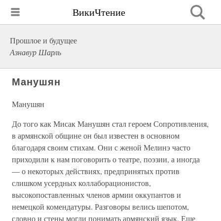
ВикиЧтение
Прошлое и будущее
Азнавур Шарль
Манушян
Манушян
До того как Мисак Манушян стал героем Сопротивления,
в армянской общине он был известен в основном
благодаря своим стихам. Они с женой Мелинэ часто
приходили к нам поговорить о театре, поэзии, а иногда
— о некоторых действиях, предпринятых против
слишком усердных коллаборационистов,
высокопоставленных членов армии оккупантов и
немецкой комендатуры. Разговоры велись шепотом,
словно и стены могли понимать армянский язык. Еще