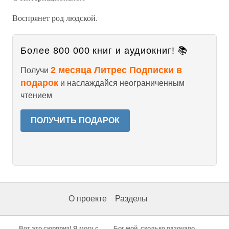
Воспрянет род людской.
Более 800 000 книг и аудиокниг! 📚
2 месяца Литрес Подписки в
Получи
подарок
и наслаждайся неограниченным
чтением
ПОЛУЧИТЬ ПОДАРОК
О проекте
Разделы
←
→
Вот это сюрприз! Я могу сочинять!
Бог мой, сколько разочарований…