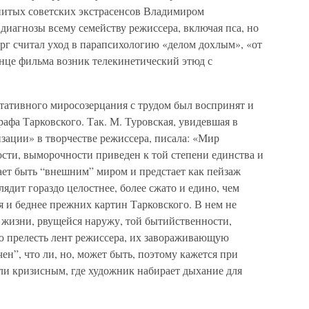
нитых советских экстрасенсов Владимиром
диагнозы всему семейству режиссера, включая пса, но
ерг считал уход в парапсихологию «делом дохлым», «от
конце фильма возник телекинетический этюд с
итативного миросозерцания с трудом был воспринят и
фа Тарковского. Так. М. Туровская, увидевшая в
зации» в творчестве режиссера, писала: «Мир
ости, выморочности приведен к той степени единства и
ает быть “внешним” миром и предстает как пейзаж
дит гораздо целостнее, более сжато и едино, чем
ся и беднее прежних картин Тарковского. В нем не
 жизни, рвущейся наружу, той бытийственности,
ую прелесть лент режиссера, их завораживающую
н”, что ли, но, может быть, поэтому кажется при
ли кризисным, где художник набирает дыхание для