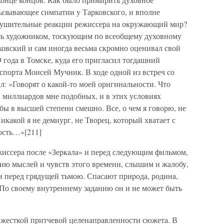
вызывающее симпатии у Тарковского, и вполне
зрушительные реакции режиссера на окружающий мир?
сь художником, тоскующим по всеобщему духовному
ковский и сам иногда весьма скромно оценивал свой
 года в Томске, куда его пригласил тогдашний
спорта Моисей Мучник. В ходе одной из встреч со
ал: «Говорят о какой-то моей оригинальности. Что
и миллиардов мне подобных, и в этих условиях
бы в высшей степени смешно. Все, о чем я говорю, не
икакой я не демиург, не Творец, который хватает с
ность…»[211]
иссера после «Зеркала» и перед следующим фильмом,
ию мыслей и чувств этого времени, слышим и жалобу,
и перед грядущей тьмою. Спасают природа, родина,
 По своему внутреннему заданию он и не может быть
к жесткой притчевой целенаправленности сюжета. В