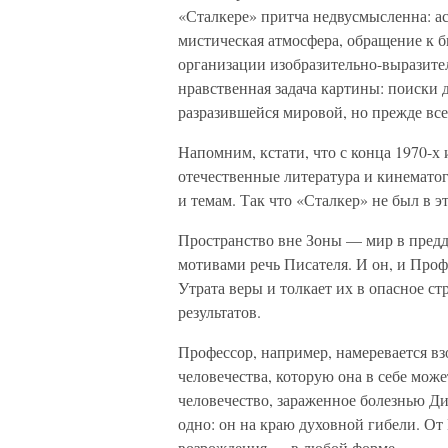
«Сталкере» притча недвусмыс­ленна: 
мистическая атмосфера, обращение к
организации изобразительно-выразител
нравственная задача картины: поиски 
разразившейся мировой, но прежде вс
Напомним, кстати, что с конца 1970-х
отечественные литература и кинемато
и темам. Так что «Сталкер» не был в 
Пространство вне Зоны — мир в пред
мотивами речь Писателя. И он, и Про
Утрата веры и толкает их в опасное ст
результатов.
Профессор, например, намеревается вз
человечества, которую она в себе может
человечество, зараженное болезнью Д
одно: он на краю духовной гибели. От
возрождения — в любой форме.