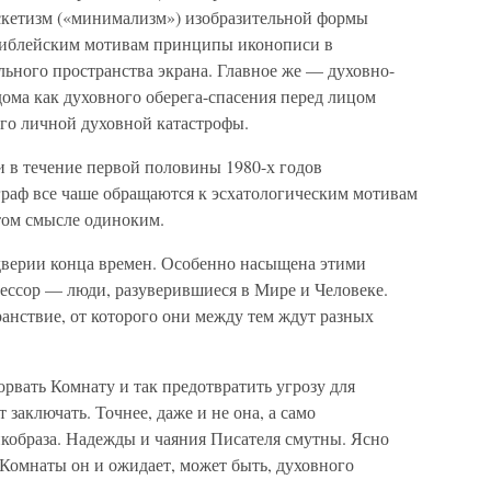
аскетизм («минимализм») изобразительной формы
 библейским мотивам принципы иконописи в
ьного пространства экрана. Главное же — духовно-
дома как духовного оберега-спасения перед лицом
его личной духовной катастрофы.
 и в течение первой половины 1980-х годов
граф все чаше обращаются к эсхатологическим мотивам
этом смысле одиноким.
дверии конца времен. Особенно насыщена этими
фессор — люди, разуверившиеся в Мире и Человеке.
ранствие, от которого они между тем ждут разных
орвать Комнату и так предотвратить угрозу для
 заключать. Точнее, даже и не она, а само
икобраза. Надежды и чаяния Писателя смутны. Ясно
 Комнаты он и ожидает, может быть, духовного