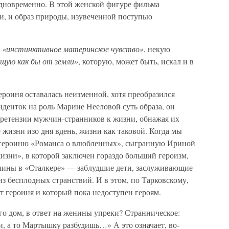
одновременно. В этой женской фигуре фильма
ри, и образ природы, изувеченной поступью
е
«инстинктивное материнское чувство»
, некую
щую как бы от земли»
, которую, может быть, искал и в
ероиня оставалась неизменной, хотя преобразился
нденток на роль Марине Нееловой суть образа, он
е претензии мужчин-странников к жизни, обнажая их
 жизни изо дня вдень, жизни как таковой. Когда мы
 героиню «Романса о влюбленных», сыгранную Ириной
изни», в которой заключен гораздо больший героизм,
жчины в «Сталкере» — заблудшие дети, заслуживающие
з бесплодных странствий. И в этом, по Тарковскому,
т героиня и который пока недоступен героям.
о дом, в ответ на женины упреки? Странническое:
, а то Мартышку разбудишь…» А это означает, во-