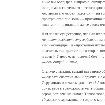
Николай Болдырев, напротив, ощущае
невидимого свеченья этического эроса
местность его любви; здесь он — на вол
пространство вне Зоны — профанная 
писатели и не видящие далее своих оч
Для нас же существенно, что Сталкер в
мечтает разделить эту любовь
с теми
чем «командиры» в «профанной пустын
спасительной причастности сакральном
и дома!» У него есть
частный дом
— с 
—
дом общий
(«наш»!).
Сталкер счастлив, всякий раз заново о
— сделать счастливыми и других. Не 
Стругацких о «счастье для всех»? Апо
Зоны, вере в возможность жить общим
герой, есть учение самого Тарковского
убеждению художника, из одного корня