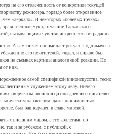
мотря на его отвлеченность от конкретики текущей
ворчеству режиссера, гораздо более откровенное
, чем «Зеркало». В некоторых «болевых точках»
и, нравственные муки, отчаяние Тарковского
той, вызывающими чувство искреннего сострадания.
нство. А сам сюжет напоминает ритуал. Поднимаясь к
 убеждению его почитателей, «ждал, и вправе был
ков на съемках картины аналогичной реакции. Не
я от них.
 порожденное самой спецификой киноискусства, тесно
с коллективным служением этому делу. Ничего
виях творчества иконописца или древнего писателя с
ельническим характером, даже анонимностью.
орстве, был равнодушен к славе мирской.
кты с внешним ми­ром, с его коллегами по
е, так и за рубежом, с публикой, с
конце концов. Как было примирить духовное