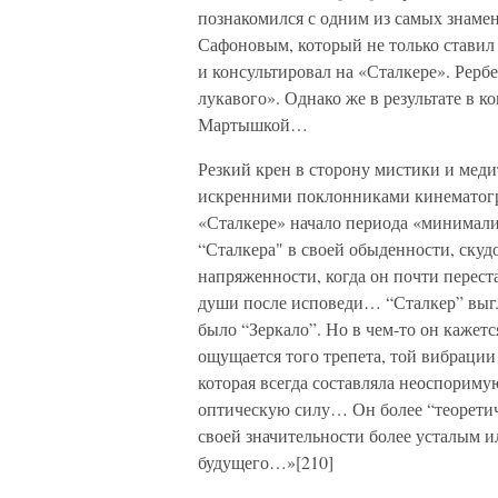
познакомился с одним из самых знаме
Сафоновым, который не только ставил 
и консультировал на «Сталкере». Рерб
лукавого». Однако же в результате в 
Мартышкой…
Резкий крен в сторону мистики и мед
искренними поклонниками кинематогра
«Сталкере» начало периода «минимали
“Сталкера" в своей обыденности, скуд
напряженности, когда он почти перест
души после исповеди… “Сталкер” выгля
было “Зеркало”. Но в чем-то он кажет
ощущается того трепета, той вибрации
которая всегда составляла неоспорим
оптическую силу… Он более “теоретиче
своей значительности более усталым и
будущего…»[210]