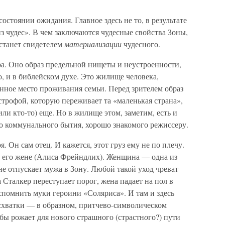
состоянии ожидания. Главное здесь не то, в результате
 из чудес». В чем заключаются чудесные свойства Зоны,
 станет свидетелем
материализации
чудесного.
а. Оно образ предельной нищеты и неустроенности,
, и в библейском духе. Это жилище человека,
нное место проживания семьи. Перед зрителем образ
трофой, которую переживает та «маленькая страна»,
ли кто-то) еще. Но в жилище этом, заметим, есть и
го коммунального бытия, хорошо знакомого режиссеру.
. Он сам отец. И кажется, этот груз ему не по плечу.
 его жене (Алиса Фрейндлих). Женщина — одна из
е отпускает мужа в Зону. Любой такой уход чреват
 Сталкер переступает порог, жена падает на пол в
вспомнить муки героини «Соляриса». И там и здесь
схватки — в образном, притчево-символическом
 бы рожает для нового страшного (страстн
о
го?) пути