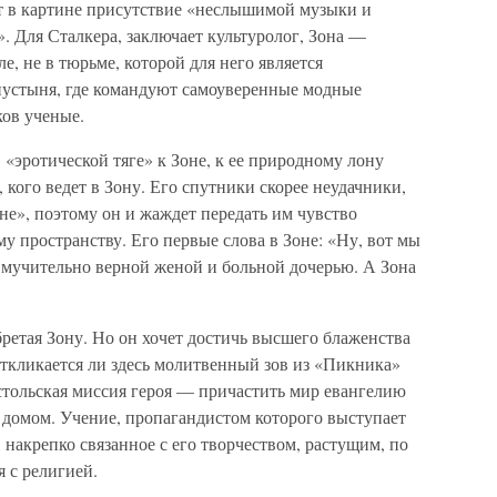
т в картине присутствие «неслышимой музыки и
». Для Сталкера, заключает культуролог, Зона —
е, не в тюрьме, которой для него является
пустыня, где командуют самоуверенные модные
ков ученые.
 «эротической тяге» к Зоне, к ее природному лону
, кого ведет в Зону. Его спутники скорее неудачники,
е», поэтому он и жаждет передать им чувство
у пространству. Его первые слова в Зоне: «Ну, вот мы
мучительно верной женой и больной дочерью. А Зона
бретая Зону. Но он хочет достичь высшего блаженства
откликается ли здесь молитвенный зов из «Пикника»
стольская миссия героя — причастить мир евангелию
 домом. Учение, пропагандистом которого выступает
, накрепко связанное с его творчеством, растущим, по
 с религией.