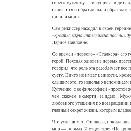
своего мужчину — и супруга, и дитя 
сливаются и образ жены, и образ мате
цивилизации.
Сам режиссер находил в своей героин
«крестьянскую интеллигентность, иду
Ларисе Павловне.
Со времен «первого» «Сталкера» его г
герой. Поясняя одной из первых прете
говорил, что роль эта разоблачает вс
суету. Ничто не имеет ценности, кроме
слышим это, то невольно вспоминаем
Купченко, с ее философией «простой ж
чем, скажем, в смерти «за идею». Му
любовного утешения по воз­вращении и
главный секрет жизни, которым владее
Что услышим от Сталкера, покидающег
мир — тюрьма. И отцовское: «Не кричи