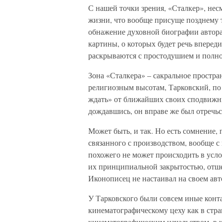
С нашей точки зрения, «Сталкер», нес
жизни, что вообще присуще позднему т
обнажение духовной биографии автора
картины, о которых будет речь вперед
раскрываются с простодушием и полно
Зона «Сталкера» – сакральное простра
религиозным высотам, Тарковский, по
ждать» от ближайших своих сподвижни
дождавшись, он вправе же был отречьс
Может быть, и так. Но есть сомнение,
связанного с производством, вообще 
похожего не может происходить в усло
их принципиальной закрытостью, отш
Иконописец не настаивал на своем авт
У Тарковского были совсем иные конта
кинематографическому цеху как в стран
кинематографическим начальством, в 