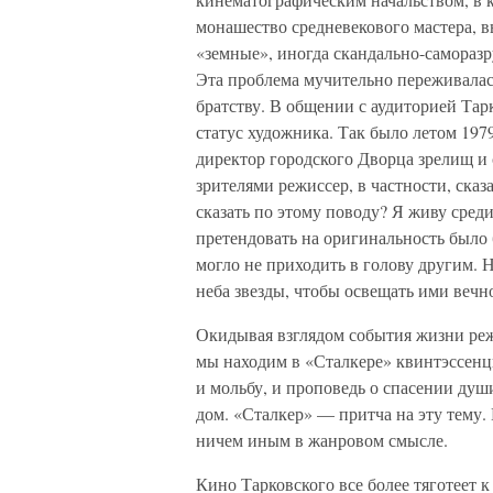
монашество средневекового мастера, 
«земные», иногда скандально-самора
Эта проблема мучительно переживала
братству. В общении с аудиторией Тар
статус художника. Так было летом 1979
директор городского Дворца зрелищ и 
зрителями режиссер, в частности, сказ
сказать по этому поводу? Я живу сред
претендовать на оригинальность было 
могло не приходить в голову другим. Н
неба звезды, чтобы освещать ими веч
Окидывая взглядом события жизни реж
мы находим в «Сталкере» квинтэссенц
и мольбу, и проповедь о спасении душ
дом. «Сталкер» — притча на эту тему.
ничем иным в жанровом смысле.
Кино Тарковского все более тяготеет 