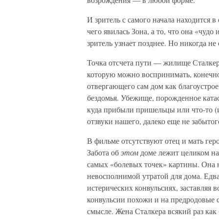
И зритель с самого начала находится в 
чего явилась Зона, а то, что она «чудо
зритель узнает позднее. Но никогда не
Точка отсчета пути — жилище Сталкер
которую можно воспринимать, конечно
отвергающего сам дом как благоустрое
бездомья. Убежище, порожденное катас
куда прибыли пришельцы или что-то (и
отзвуки нашего, далеко еще не забыто
В фильме отсутствуют отец и мать героя
Забота об
этом
доме лежит целиком на
самых «болевых точек» картины. Она н
невосполнимой утратой для дома. Едва
истерических конвульсиях, заставляя 
конвульсии похожи и на предродовые 
смысле. Жена Сталкера всякий раз как