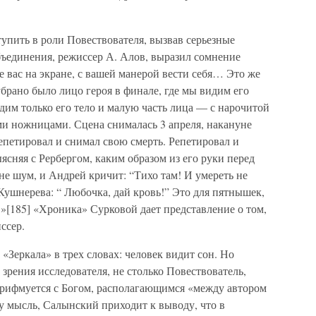
упить в роли Повествователя, вызвав серьезные
бъединения, режиссер А. Алов, выразил сомнение
 вас на экране, с вашей манерой вести себя… Это же
 убрано было лицо героя в финале, где мы видим его
им только его тело и малую часть лица — с нарочитой
 ножницами. Сцена снималась 3 апреля, накануне
петировал и снимал свою смерть. Репетировал и
ясняя с Рербергом, каким образом из его руки перед
е шум, и Андрей кричит: “Тихо там! И умереть не
Кушнерева: “ Любочка, дай кровь!” Это для пятнышек,
»[185] «Хроника» Сурковой дает представление о том,
ссер.
Зеркала» в трех словах: человек видит сон. Но
зрения исследователя, не столько Повествователь,
 и рифмуется с Богом, располагающимся «между автором
ту мысль, Салынский приходит к выводу, что в