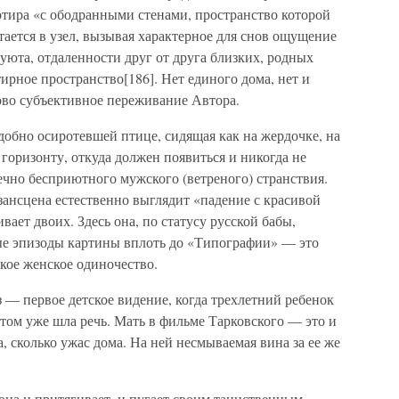
ртира «с ободранными стенами, пространство которой
ается в узел, вызывая характерное для снов ощущение
юта, отдаленности друг от друга близких, родных
тирное пространство[186]. Нет единого дома, нет и
во субъективное переживание Автора.
бно осиротевшей птице, сидящая как на жердочке, на
 горизонту, откуда должен появиться и никогда не
ечно бесприютного мужского (ветреного) странствия.
ансцена естественно выглядит «падение с красивой
ет двоих. Здесь она, по статусу русской бабы,
ые эпизоды картины вплоть до «Типографии» — это
лкое женское одиночество.
— первое детское видение, когда трехлетний ребенок
том уже шла речь. Мать в фильме Тарковского — это и
а, сколько ужас дома. На ней несмываемая вина за ее же
 она и притягивает, и пугает своим таинственным