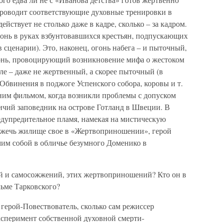
 проводит соответствующие духовные тренировки в
ействует не столько даже в кадре, сколько – за кадром.
огонь в руках взбунтовавшихся крестьян, подпускающих
 сценарии). Это, наконец, огонь набега – и пыточный,
гонь, провоцирующий возникновение мифа о жестоком
ле – даже не жертвенный, а скорее пыточный (в
 Обвинения в поджоге Успенского собора, коровы и т.
дним фильмом, когда возникли проблемы с допуском
ичий заповедник на острове Готланд в Швеции. В
едупредительное пламя, намекая на мистическую
джечь жилище свое в «Жертвоприношении», герой
мим собой в обличье безумного Доменико в
ий и самосожжений, этих жертвоприношений? Кто он в
льме Тарковского?
 герой-Повествователь, сколько сам режиссер
сперимент собственной духовной смерти-