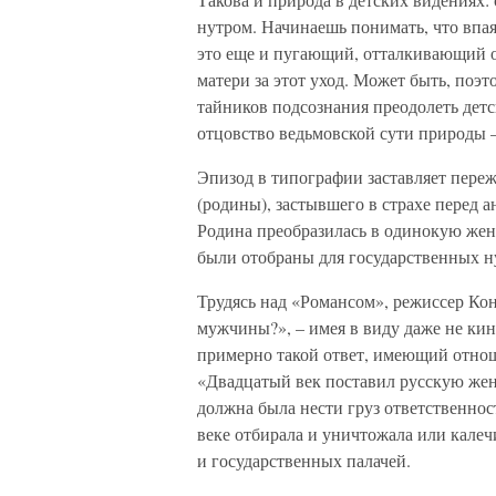
нутром. Начинаешь понимать, что впа
это еще и пугающий, отталкивающий об
матери за этот уход. Может быть, поэ
тайников подсознания преодолеть дет
отцовство ведьмовской сути природы 
Эпизод в типографии заставляет переж
(родины), застывшего в страхе перед 
Родина преобразилась в одинокую же
были отобраны для государственных н
Трудясь над «Романсом», режиссер Кон
мужчины?», – имея в виду даже не кин
примерно такой ответ, имеющий отнош
«Двадцатый век поставил русскую женщ
должна была нести груз ответственнос
веке отбирала и уничтожала или калеч
и государственных палачей.