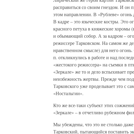
расправиться со своим гнездом. И он
этом направлении. В «Рублеве» огонь д
В кадре – это языческие костры. Это 
красного петуха в княжеские хоромы (в
и обымающий собор. А за кадром – о
режиссере Тарковском. На самом же де
нравственном смысле) для него огонь.
п. откликнулись в работе и над после
«жестокого режиссера» на съемки в пт
«Зеркале» же то и дело вспыхивает пр
неизбежность жертвы. Прежде чем по
Тарковского уже проделывает это с са
«Ностальгии».
Кто же все-таки субъект этих сожжен
«Зеркале» – в отчетливо рубежном фи
Мы убеждены, что это не столько даже
Тарковский, пытающийся поставить эк