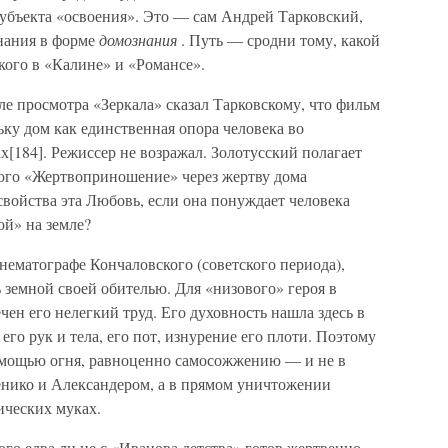
убъекта «освоения». Это — сам Андрей Тарковский,
нания в форме
домознания
. Путь — сродни тому, какой
ого в «Калине» и «Романсе».
е просмотра «Зеркала» сказал Тарковскому, что фильм
ку дом как единственная опора человека во
х[184]. Режиссер не возражал. Золотусский полагает
кого «Жертвоприношение» через жертву дома
свойства эта Любовь, если она понуждает человека
ой» на земле?
ематографе Кончаловского (советского периода),
ь земной своей обителью. Для «низового» героя в
ен его нелегкий труд. Его духовность нашла здесь в
его рук и тела, его пот, изнурение его плоти. Поэтому
помощью огня, равноценно самосожжению — и не в
менико и Александером, а в прямом уничтожении
ических муках.
го едва ли не с «Иванова детства» готов жертвенно