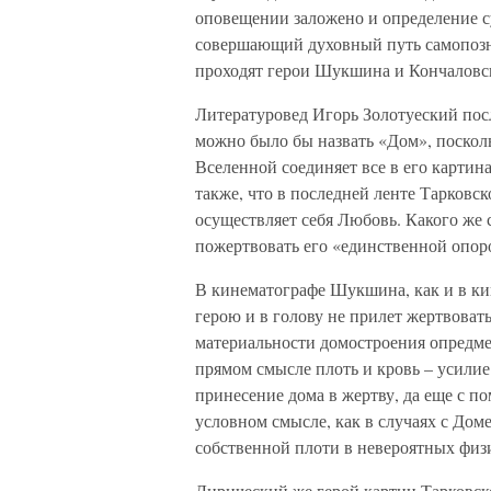
оповещении заложено и определение с
совершающий духовный путь самопоз
проходят герои Шукшина и Кончаловск
Литературовед Игорь Золотуеский посл
можно было бы назвать «Дом», посколь
Вселенной соединяет все в его картина
также, что в последней ленте Тарковс
осуществляет себя Любовь. Какого же 
пожертвовать его «единственной опор
В кинематографе Шукшина, как и в кин
герою и в голову не прилет жертвоват
материальности домостроения опредмеч
прямом смысле плоть и кровь – усилие 
принесение дома в жертву, да еще с 
условном смысле, как в случаях с До
собственной плоти в невероятных физ
Лирический же герой картин Тарковско