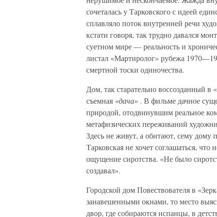
сочеталась у Тарковского с идеей един
сплавляло поток внутренней речи худож
кстати говоря, так трудно давался мо
суетном мире — реальность и хроничес
листал «Мартиролог» рубежа 1970—1980
смертной тоски одиночества.
Дом, так старательно воссозданный в
съемная
«дача»
. В фильме дачное сущ
природой, отодвинувшим реальное ко
метафизических переживаний художни
Здесь не живут, а обитают, сему дому
Тарковская не хочет соглашаться, что
ощущение сиротства. «Не было сиротств
создавал».
Городской дом Повествователя в «Зерк
занавешенными окнами, то место выяс
двор, где собираются испанцы, в детс