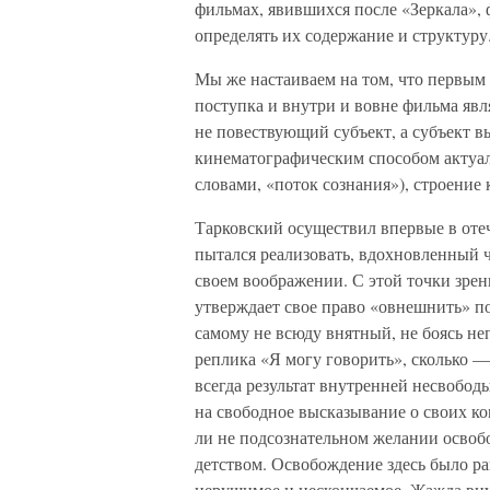
фильмах, явившихся после «Зеркала»,
определять их содержание и структуру
Мы же настаиваем на том, что первым 
поступка и внутри и вовне фильма явл
не повествующий субъект, а субъект 
кинематографическим способом актуал
словами, «поток сознания»), строение
Тарковский осуществил впервые в оте
пытался реализовать, вдохновленный ч
своем воображении. С этой точки зрен
утверждает свое право «овнешнить» по
самому не всюду внятный, не боясь н
реплика «Я могу говорить», сколько —
всегда результат внутренней несвобод
на свободное высказывание о своих ко
ли не подсознательном желании освобо
детством. Освобождение здесь было р
нерушимое и нескончаемое. Жажда вну