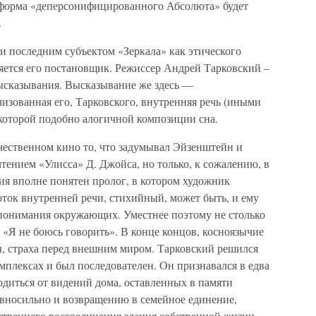
 форма «деперсонифицированного Абсолюта» будет
.
и последним субъектом «Зеркала» как этического
яется его постановщик. Режиссер Андрей Тарковский –
высказывания. Высказывание же здесь —
изованная его, Тарковского, внутренняя речь (иными
 которой подобно алогичной композиции сна.
чественном кино то, что задумывал Эйзенштейн и
тением «Улисса» Д. Джойса, но только, к сожалению, в
ия вполне понятен пролог, в котором художник
ток внутренней речи, стихийный, может быть, и ему
епонимания окружающих. Уместнее поэтому не столько
 «Я не боюсь говорить». В конце концов, косноязычие
ы, страха перед внешним миром. Тарковский решился
мплексах и был последователен. Он признавался в едва
диться от видений дома, оставленных в памяти
авносильно и возвращению в семейное единение,
треннего воссоединения здания собственной жизни