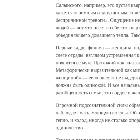
Салынского, например, это пустая ква
кажется огромным и запутанным, сплет
беспричинной тревоги». Ощущение неу
людей — вот что несет в себе это квар
объединяющего домашнего тепла. Тако
Первые кадры фильма — женщина, подо
слеге ограды, взглядом устремленная к
появится ее муж. Прохожий как знак в
Метафорически выразительной как миз
женщиной» — ее «нашест» не выдержива
должна быть одинокой. И все начальн
разобщенность семьи, это гордое и жа
Огромной подсознательной силы образ 
наблюдает мать, моющую волосы. Об э
тепло, и холод, иногда не столько опор
одиночество.
Такова и природа в детских видениях: