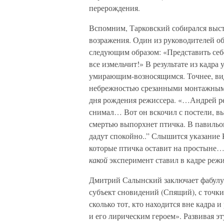
перерождения.
Вспомним, Тарковский собирался выст
возражения. Один из руководителей о
следующим образом: «Представить себе
все измельчит!» В результате из кадра
умирающим-возносящимся. Точнее, вид
небрежностью срезанными монтажными
дня рождения режиссера. «…Андрей ре
снимал… Вот он вскочил с постели, вы
смертью выпорхнет птичка. В павильон
дадут спокойно..” Слышится указание 
которые птичка оставит на простыне…
какой
эксперимент ставил в кадре режи
Дмитрий Салынский заключает фабулу «
субъект сновидений (Спящий), с точки 
сколько тот, кто находится вне кадра
и его лирическим героем». Развивая э