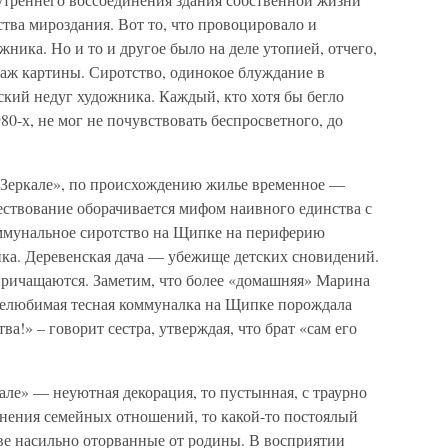
ства мироздания. Вот то, что провоцировало и
ника. Но и то и другое было на деле утопией, отчего,
нтаж картины. Сиротство, одинокое блуждание в
кий недуг художника. Каждый, кто хотя бы бегло
-х, не мог не почувствовать беспросветного, до
 «Зеркале», по происхождению жилье временное —
ествование оборачивается мифом наивного единства с
ммунальное сиротство на Щипке на периферию
ка. Деревенская дача — убежище детских сновидений.
 причащаются. Заметим, что более «домашняя» Марина
 нелюбимая тесная коммуналка на Щипке порождала
а!» – говорит сестра, утверждая, что брат «сам его
але» — неуютная декорация, то пустынная, с траурно
нения семейных отношений, то какой-то постоялый
тве насильно оторванные от родины. В восприятии