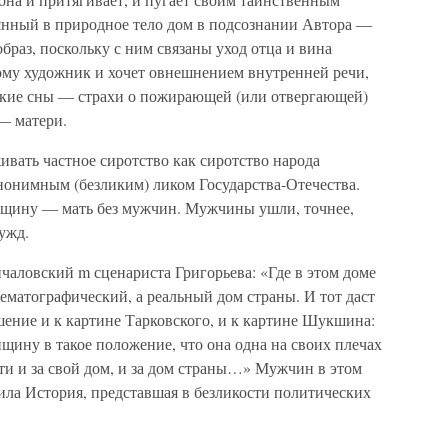
янный в природное тело дом в подсознании Автора —
раз, поскольку с ним связаны уход отца и вина
тому художник и хочет овнешнением внутренней речи,
ские сны — страхи о пожирающей (или отвергающей)
— матери.
ивать частное сиротство как сиротство народа
анонимным (безликим) ликом Государства-Отечества.
нщину — мать без мужчин. Мужчины ушли, точнее,
ужд.
чаловский m сценариста Григорьева: «Где в этом доме
ематографический, а реальный дом страны. И тот даст
ение и к картине Тарковского, и к картине Шукшина:
ину в такое положение, что она одна на своих плечах
ти и за свой дом, и за дом страны…» Мужчин в этом
ила История, представшая в безликости политических