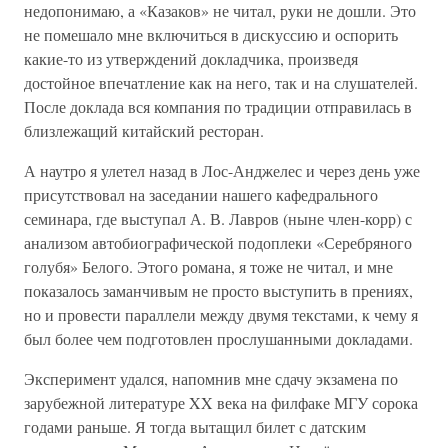
недопонимаю, а «Казаков» не читал, руки не дошли. Это
не помешало мне включиться в дискуссию и оспорить
какие-то из утверждений докладчика, произведя
достойное впечатление как на него, так и на слушателей.
После доклада вся компания по традиции отправилась в
близлежащий китайский ресторан.
А наутро я улетел назад в Лос-Анджелес и через день уже
присутствовал на заседании нашего кафедрального
семинара, где выступал А. В. Лавров (ныне член-корр) с
анализом автобиографической подоплеки «Серебряного
голубя» Белого. Этого романа, я тоже не читал, и мне
показалось заманчивым не просто выступить в прениях,
но и провести параллели между двумя текстами, к чему я
был более чем подготовлен прослушанными докладами.
Эксперимент удался, напомнив мне сдачу экзамена по
зарубежной литературе XX века на филфаке МГУ сорока
годами раньше. Я тогда вытащил билет с датским