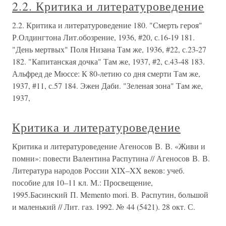
2.2. Критика и литературоведение
2.2. Критика и литературоведение 180. "Смерть героя"
Р.Олдингтона Лит.обозрение, 1936, #20, с.16-19 181.
"День мертвых" Поля Низана Там же, 1936, #22, с.23-27
182. "Капитанская дочка" Там же, 1937, #2, с.43-48 183.
Альфред де Мюссе: К 80-летию со дня смерти Там же,
1937, #11, с.57 184. Эжен Даби. "Зеленая зона" Там же,
1937,
Критика и литературоведение
Критика и литературоведение Агеносов В. В. «Живи и
помни»: повести Валентина Распутина // Агеносов В. В.
Литература народов России XIX–XX веков: учеб.
пособие для 10–11 кл. М.: Просвещение,
1995.Басинский П. Memento mori. В. Распутин, большой
и маленький // Лит. газ. 1992. № 44 (5421). 28 окт. С.