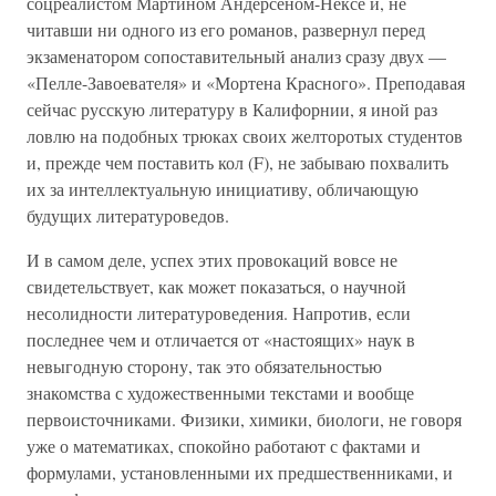
соцреалистом Мартином Андерсеном-Нексё и, не
читавши ни одного из его романов, развернул перед
экзаменатором сопоставительный анализ сразу двух —
«Пелле-Завоевателя» и «Мортена Красного». Преподавая
сейчас русскую литературу в Калифорнии, я иной раз
ловлю на подобных трюках своих желторотых студентов
и, прежде чем поставить кол (F), не забываю похвалить
их за интеллектуальную инициативу, обличающую
будущих литературоведов.
И в самом деле, успех этих провокаций вовсе не
свидетельствует, как может показаться, о научной
несолидности литературоведения. Напротив, если
последнее чем и отличается от «настоящих» наук в
невыгодную сторону, так это обязательностью
знакомства с художественными текстами и вообще
первоисточниками. Физики, химики, биологи, не говоря
уже о математиках, спокойно работают с фактами и
формулами, установленными их предшественниками, и