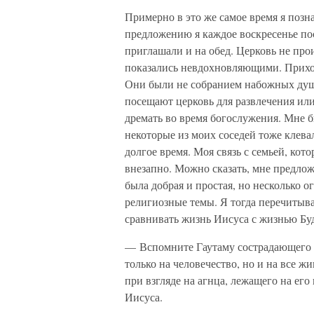
Примерно в это же самое время я позн
предложению я каждое воскресенье пос
приглашали и на обед. Церковь не про
показались невдохновляющими. Прихо
Они были не собранием набожных душ
посещают церковь для развлечения или
дремать во время богослужения. Мне б
некоторые из моих соседей тоже клева
долгое время. Моя связь с семьей, кот
внезапно. Можно сказать, мне предлож
была добрая и простая, но несколько
религиозные темы. Я тогда перечиты
сравнивать жизнь Иисуса с жизнью Бу
— Вспомните Гаутаму сострадающего —
только на человечество, но и на все 
при взгляде на агнца, лежащего на ег
Иисуса.