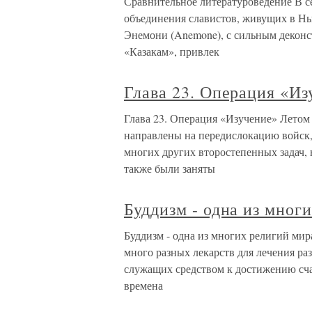
Сравнительное литературоведение В се
объединения славистов, живущих в Нь
Энемони (Anemone), с сильным декон
«Казакам», привлек
Глава 23. Операция «Из
Глава 23. Операция «Изучение» Летом 
направлены на передислокацию войск
многих других второстепенных задач,
также были заняты
Буддизм - одна из мног
Буддизм - одна из многих религий мира
много разных лекарств для лечения ра
служащих средством к достижению сча
времена