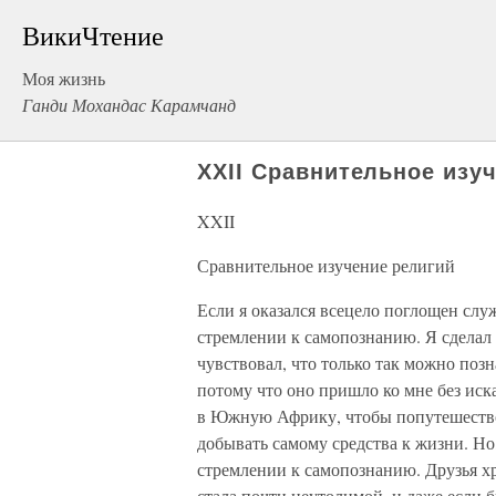
ВикиЧтение
Моя жизнь
Ганди Мохандас Карамчанд
XXII Сравнительное изу
XXII
Сравнительное изучение религий
Если я оказался всецело поглощен слу
стремлении к самопознанию. Я сделал 
чувствовал, что только так можно поз
потому что оно пришло ко мне без иск
в Южную Африку, чтобы попутешествов
добывать самому средства к жизни. Но, 
стремлении к самопознанию. Друзья х
стала почти неутолимой, и даже если 