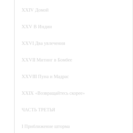
XXIV Домой
XXV В Индии
XXVI Два увлечения
XXVII Митинг в Бомбее
XXVIII Пуна и Мадрас
XXIX «Возвращайтесь скорее»
ЧАСТЬ ТРЕТЬЯ
I Приближение шторма