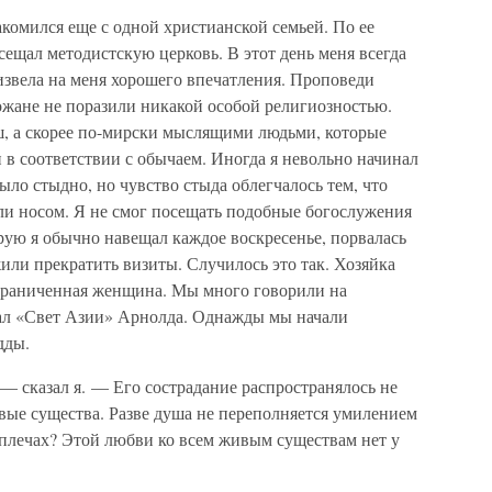
акомился еще с одной христианской семьей. По ее
ещал методистскую церковь. В этот день меня всегда
извела на меня хорошего впечатления. Проповеди
жане не поразили никакой особой религиозностью.
, а скорее по-мирски мыслящими людьми, которые
 в соответствии с обычаем. Иногда я невольно начинал
ыло стыдно, но чувство стыда облегчалось тем, что
ли носом. Я не смог посещать подобные богослужения
орую я обычно навещал каждое воскресенье, порвалась
или прекратить визиты. Случилось это так. Хозяйка
 ограниченная женщина. Мы много говорили на
вал «Свет Азии» Арнолда. Однажды мы начали
дды.
 сказал я. — Его сострадание распространялось не
живые существа. Разве душа не переполняется умилением
о плечах? Этой любви ко всем живым существам нет у