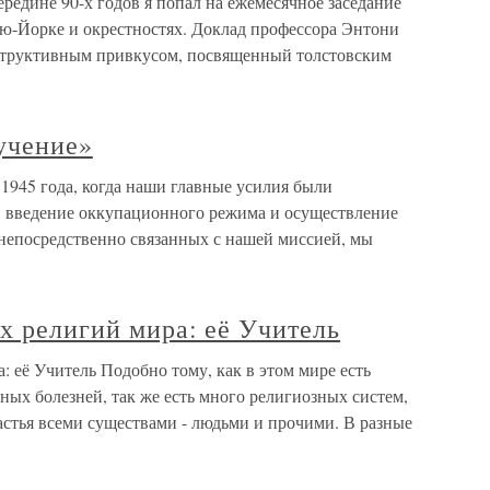
редине 90-х годов я попал на ежемесячное заседание
ю-Йорке и окрестностях. Доклад профессора Энтони
структивным привкусом, посвященный толстовским
учение»
1945 года, когда наши главные усилия были
, введение оккупационного режима и осуществление
 непосредственно связанных с нашей миссией, мы
их религий мира: её Учитель
: её Учитель Подобно тому, как в этом мире есть
зных болезней, так же есть много религиозных систем,
стья всеми существами - людьми и прочими. В разные