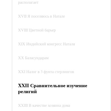
располагает
XVII Я поселяюсь в Натале
XVIII Цветной барьер
XIX Индийский конгресс Наталя
ХХ Баласундарам
XXI Налог в 3 фунта стерлингов
XXII Сравнительное изучение
религий
XXIII В качестве хозяина дома