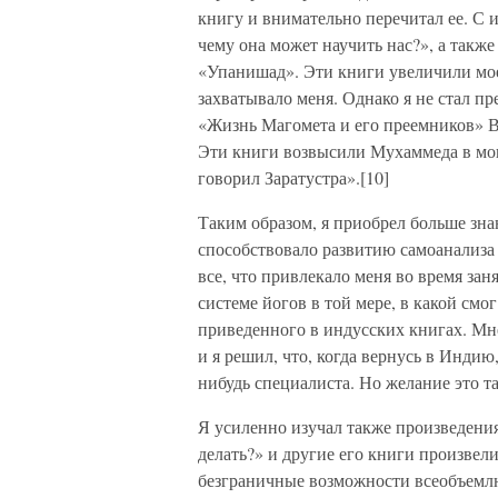
книгу и внимательно перечитал ее. С
чему она может научить нас?», а так
«Упанишад». Эти книги увеличили мое
захватывало меня. Однако я не стал п
«Жизнь Магомета и его преемников» 
Эти книги возвысили Мухаммеда в мои
говорил Заратустра».[10]
Таким образом, я приобрел больше зна
способствовало развитию самоанализа
все, что привлекало меня во время зан
системе йогов в той мере, в какой смо
приведенного в индусских книгах. Мне
и я решил, что, когда вернусь в Индию
нибудь специалиста. Но желание это т
Я усиленно изучал также произведения
делать?» и другие его книги произвел
безграничные возможности всеобъем