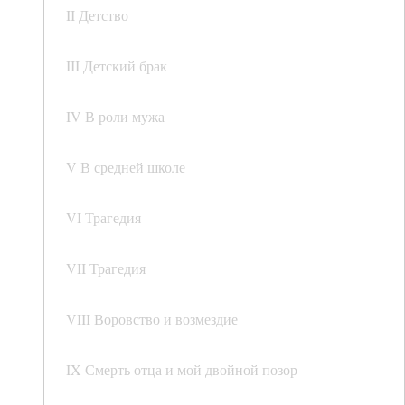
II Детство
III Детский брак
IV В роли мужа
V В средней школе
VI Трагедия
VII Трагедия
VIII Воровство и возмездие
IX Смерть отца и мой двойной позор