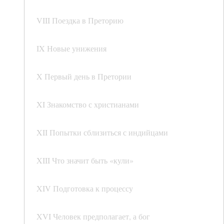
VIII Поездка в Преторию
IX Новые унижения
X Первый день в Претории
XI Знакомство с христианами
XII Попытки сблизиться с индийцами
XIII Что значит быть «кули»
XIV Подготовка к процессу
XVI Человек предполагает, а бог