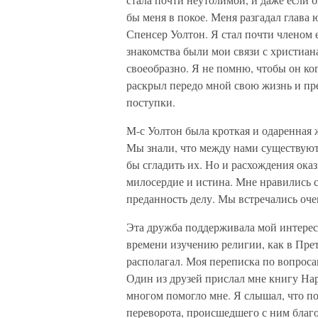
бы меня в покое. Меня разгадал глава
Спенсер Уолтон. Я стал почти членом 
знакомства были мои связи с христиан
своеобразно. Я не помню, чтобы он ко
раскрыл передо мной свою жизнь и пр
поступки.
М-с Уолтон была кроткая и одаренная
Мы знали, что между нами существуют
бы сгладить их. Но и расхождения ока
милосердие и истина. Мне нравились с
преданность делу. Мы встречались оче
Эта дружба поддерживала мой интерес 
времени изучению религии, как в Прет
располагал. Моя переписка по вопроса
Один из друзей прислал мне книгу На
многом помогло мне. Я слышал, что п
переворота, происшедшего с ним благ