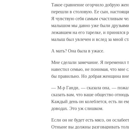
Такое сравнение огорчило добрую женщ
перешли в столовую. Ее сын, настоящи
Я чувствую себя самым счастливым чело
малышом мы давно уже были друзьями. 
лежавшем на его тарелке, и принялся 
малыш был увлечен и вслед за мной ст
А мать? Она была в ужасе.
Мне сделали замечание. Я переменил т
навестил семью, не понимая, что мне с
бы правильно. Но добрая женщина внес
— М-р Ганди, — сказала она, — пожал
сказать вам, что ваше общество отнюд
Каждый день он колеблется, есть ли е
доводах. Это уж слишком.
Если он не будет есть мясо, он ослабеет
Отныне вы должны разговаривать толь