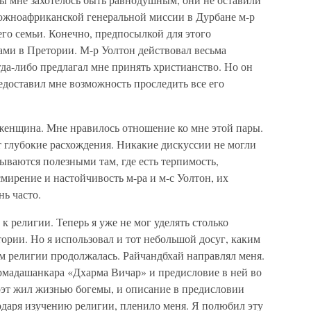
 южноафриканской генеральной миссии в Дурбане м-р
его семьи. Конечно, предпосылкой для этого
ами в Претории. М-р Уолтон действовал весьма
гда-либо предлагал мне принять христианство. Но он
едоставил мне возможность проследить все его
 женщина. Мне нравилось отношение ко мне этой пары.
 глубокие расхождения. Никакие дискуссии не могли
зываются полезными там, где есть терпимость,
мирение и настойчивость м-ра и м-с Уолтон, их
нь часто.
к религии. Теперь я уже не мог уделять столько
ории. Но я использовал и тот небольшой досуг, каким
м религии продолжалась. Райчандбхай направлял меня.
рмадашанкара «Дхарма Вичар» и предисловие в ней во
оэт жил жизнью богемы, и описание в предисловии
одаря изучению религии, пленило меня. Я полюбил эту