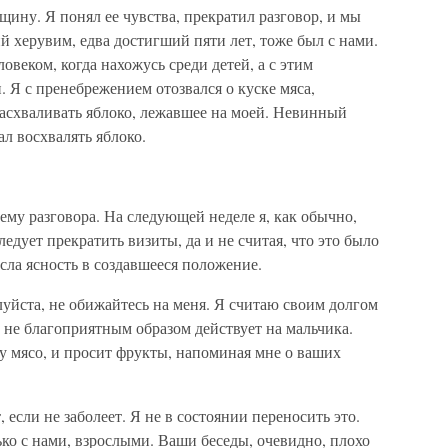
ину. Я понял ее чувства, прекратил разговор, и мы
й херувим, едва достигший пяти лет, тоже был с нами.
веком, когда нахожусь среди детей, а с этим
Я с пренебрежением отозвался о куске мяса,
расхваливать яблоко, лежавшее на моей. Невинный
ал восхвалять яблоко.
ему разговора. На следующей неделе я, как обычно,
ледует прекратить визиты, да и не считая, что это было
ла ясность в создавшееся положение.
уйста, не обижайтесь на меня. Я считаю своим долгом
ь не благоприятным образом действует на мальчика.
му мясо, и просит фрукты, напоминая мне о ваших
, если не заболеет. Я не в состоянии переносить это.
ко с нами, взрослыми. Ваши беседы, очевидно, плохо