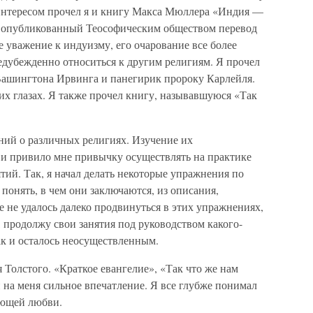
 интересом прочел я и книгу Макса Мюллера «Индия —
же опубликованный Теософическим обществом перевод
 уважение к индуизму, его очарование все более
редубежденно относиться к другим религиям. Я прочел
Вашингтона Ирвинга и панегирик пророку Карлейля.
х глазах. Я также прочел книгу, называвшуюся «Так
ний о различных религиях. Изучение их
 и привило мне привычку осуществлять на практике
ятий. Так, я начал делать некоторые упражнения по
г понять, в чем они заключаются, из описания,
 не удалось далеко продвинуться в этих упражнениях,
, продолжу свои занятия под руководством какого-
ак и осталось неосуществленным.
 Толстого. «Краткое евангелие», «Так что же нам
и на меня сильное впечатление. Я все глубже понимал
лющей любви.