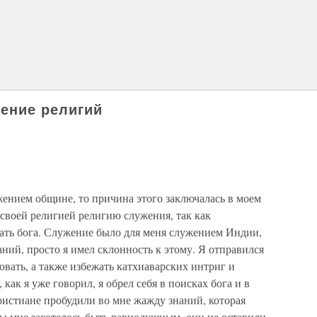
чение религий
жением общине, то причина этого заключалась в моем
своей религией религию служения, так как
нать бога. Служение было для меня служением Индии,
аний, просто я имел склонность к этому. Я отправился
ать, а также избежать катхиаварских интриг и
как я уже говорил, я обрел себя в поисках бога и в
ристиане пробудили во мне жажду знаний, которая
бы мне захотелось быть равнодушным, они не оставили