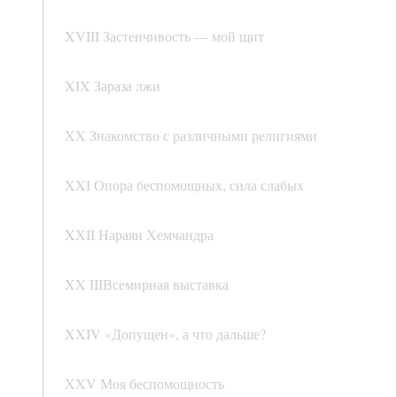
XVIII Застенчивость — мой щит
XIX Зараза лжи
XX Знакомство с различными религиями
XXI Опора беспомощных, сила слабых
XXII Нараян Хемчандра
XX IIIВсемирная выставка
XXIV «Допущен», а что дальше?
XXV Моя беспомощность