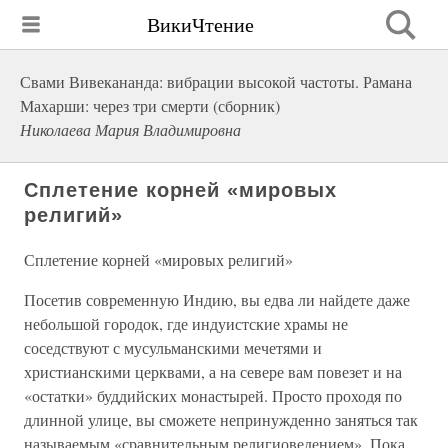
ВикиЧтение
Свами Вивекананда: вибрации высокой частоты. Рамана
Махарши: через три смерти (сборник)
Николаева Мария Владимировна
Сплетение корней «мировых
религий»
Сплетение корней «мировых религий»
Посетив современную Индию, вы едва ли найдете даже
небольшой городок, где индуистские храмы не
соседствуют с мусульманскими мечетями и
христианскими церквами, а на севере вам повезет и на
«остатки» буддийских монастырей. Просто проходя по
длинной улице, вы сможете непринужденно заняться так
называемым «сравнительным религиоведением». Пока