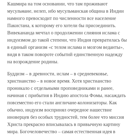
Кашмира на том основании, что там проживают
мусульмане, нелеп, ибо мусульманская община в Индии
намного превосходит по численности все население
Пакистана, к которому его хотели бы присоединить.
Вивекананда мечтал о продолжении слияния ислама с
индуизмом до такой степени, что Индия превратилась бы
в единый организм «с телом ислама и мозгом веданты»,
видя в таком повороте событий единственную надежду
на возрождение родины.
Буддизм – в древности, ислам – в средневековье,
христианство – в новое время. Хотя христианство
проникало с отдельными проповедниками и ранее,
начиная с прибытия в Индию апостола Фомы, насаждать
повсеместно его стали англичане-колонизаторы. Как
обычно, индуизм воспринял очередное нашествие
иноверцев без особых трудностей, тем более что миссия
Христа прекрасно вписывалась в привычную картину
мира. Богочеловечество – самая естественная идея в