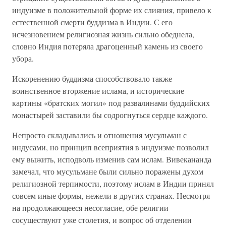
индуизме в положительной форме их слияния, привело к
естественной смерти буддизма в Индии. С его
исчезновением религиозная жизнь сильно обеднела,
словно Индия потеряла драгоценный камень из своего
убора.
Искоренению буддизма способствовало также
воинственное вторжение ислама, и исторические
картины «братских могил» под развалинами буддийских
монастырей заставили бы содрогнуться сердце каждого.
Непросто складывались и отношения мусульман с
индусами, но принцип всеприятия в индуизме позволил
ему выжить, исподволь изменив сам ислам. Вивекананда
замечал, что мусульмане были сильно поражены духом
религиозной терпимости, поэтому ислам в Индии принял
совсем иные формы, нежели в других странах. Несмотря
на продолжающееся несогласие, обе религии
сосуществуют уже столетия, и вопрос об отделении