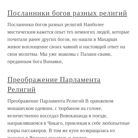
Посланники богов разных религий
Посланники богов разных религий Наиболее
мистическим кажется опыт тех немногих людей, которые
почитали ранее других богов, но нашли в Махарши
живое воплощение своих чаяний и настоящий ответ на
свои молитвы. Мы уже знакомы с Палани-свами,
преданным бога Винаяки,
Преображение Парламента
Религий
Преображение Парламента Религий В оранжевом
монашеском одеянии, с тюрбаном на голове,
величественно восседал Вивекананда в поезде,
направлявшемся в Чикаго, привлекая к себе любопытные
взоры пассажиров. В том же купе возвращалась из
поездки в Японию писатель и лектор