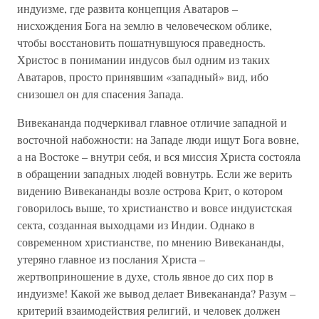
индуизме, где развита концепция Аватаров –
нисхождения Бога на землю в человеческом облике,
чтобы восстановить пошатнувшуюся праведность.
Христос в понимании индусов был одним из таких
Аватаров, просто принявшим «западный» вид, ибо
снизошел он для спасения Запада.
Вивекананда подчеркивал главное отличие западной и
восточной набожности: на Западе люди ищут Бога вовне,
а на Востоке – внутри себя, и вся миссия Христа состояла
в обращении западных людей вовнутрь. Если же верить
видению Вивекананды возле острова Крит, о котором
говорилось выше, то христианство и вовсе индуистская
секта, созданная выходцами из Индии. Однако в
современном христианстве, по мнению Вивекананды,
утеряно главное из послания Христа –
жертвоприношение в духе, столь явное до сих пор в
индуизме! Какой же вывод делает Вивекананда? Разум –
критерий взаимодействия религий, и человек должен