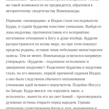
же такой возможности не предвидится, обратимся к
авторитетному свидетельству Вивекананды.
Первыми «иноверцами» в Индии стали последователи
Будды, и судьба буддизма поистине уникальна. Выйдя из
лона индуизма, противопоставив его всеприятию
негативное отношение к Богу и душе вообще, буддизм
распространился по всему миру, но при этом покинул
пределы родины, оставив лишь небольшие монастырские
оазисы. Тем не менее, Вивекананда осмелился напрямую
утверждать: «Буддизм – подлинное исполнение и
завершение индуизма!» Разделение буддизма и индуизма
стало, по его мнению, первой причиной падения Индии,
а оно было следствием обычного непонимания
учениками идей великого вероучителя. Подобно Иисусу
на Западе, Будда явился «не нарушить закон, а
исполнить», вынести его на свет божий – проповедовать
духовные истины открыто перед народом. Однако
отрицание существования богов и душ, выраженное в