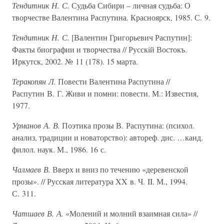
Тендитник Н. С.
Судьба Сибири – личная судьба: О
творчестве Валентина Распутина. Красноярск, 1985. С. 9.
Тендитник Н. С.
[Валентин Григорьевич Распутин]:
Факты биографии и творчества // Русскiй Востокъ.
Иркутск, 2002. № 11 (178). 15 марта.
Теракопян Л.
Повести Валентина Распутина //
Распутин В. Г. Живи и помни: повести. М.: Известия,
1977.
Урманов А. В.
Поэтика прозы В. Распутина: (психол.
анализ, традиции и новаторство): автореф. дис. …канд.
филол. наук. М., 1986. 16 с.
Чалмаев В.
Вверх и вниз по течению «деревенской
прозы». // Русская литература XX в. Ч. II. М., 1994.
С. 311.
Чатшаев В. А.
«Молений и молний взаимная сила» //