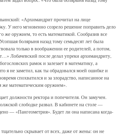
льинский: «Архимандрит прочитал на лице
ку. У него мгновенно созрело решение поправить дело
го же оружием, то есть математикой. Сообразив все
«Усопшая болярыня назад тому семьдесят лет была
вовала только в воображении ее родителей, а потом,
свет…» Лобачевский после делал упреки архимандриту,
богословских рамок и залезает в математику, а
то я не заметил, как ты обрадовался моей ошибке и
вовремя спохватился и за злорадство, написанное на
им же математическим оружием».
ает должности ректора и попечителя. Он замучен.
волжской слободке развал. В кабинете на столе —
дено — «Пангеометрия». Будет ли она написана когда-
 тщательно скрывает от всех, даже от жены: он не