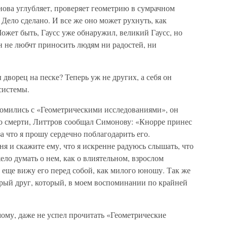
ова углубляет, проверяет геометрию в сумрачном
 Дело сделано. И все же оно может рухнуть, как
ожет быть, Гаусс уже обнаружил, великий Гаусс, но
н не любчт приносить людям ни радостей, ни
 дворец на песке? Теперь уж не других, а себя он
системы.
комились с «Геометрическими исследованиями», он
 до смерти, Литтров сообщал Симонову: «Кнорре принес
за что я прошу сердечно поблагодарить его.
ня и скажите ему, что я искренне радуюсь слышать, что
ело думать о нем, как о влиятельном, взрослом
се еще вижу его перед собой, как милого юношу. Так же
брый друг, который, в моем воспоминании по крайней
мому, даже не успел прочитать «Геометрические