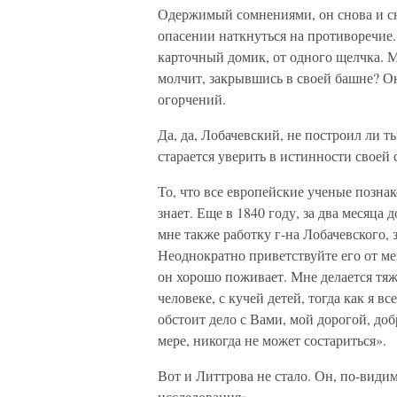
Одержимый сомнениями, он снова и сн
опасении наткнуться на противоречие.
карточный домик, от одного щелчка. М
молчит, закрывшись в своей башне? О
огорчений.
Да, да, Лобачевский, не построил ли ты
старается уверить в истинности своей 
То, что все европейские ученые позна
знает. Еще в 1840 году, за два месяца
мне также работку г-на Лобачевского, 
Неоднократно приветствуйте его от ме
он хорошо поживает. Мне делается тяж
человеке, с кучей детей, тогда как я в
обстоит дело с Вами, мой дорогой, до
мере, никогда не может состариться».
Вот и Литтрова не стало. Он, по-види
исследования».