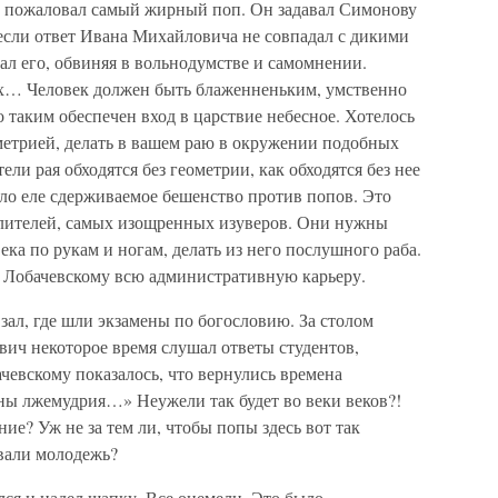
т пожаловал самый жирный поп. Он задавал Симонову
если ответ Ивана Михайловича не совпадал с дикими
ал его, обвиняя в вольнодумстве и самомнении.
их… Человек должен быть блаженненьким, умственно
таким обеспечен вход в царствие небесное. Хотелось
ометрией, делать в вашем раю в окружении подобных
ли рая обходятся без геометрии, как обходятся без нее
ало еле сдерживаемое бешенство против попов. Это
тлителей, самых изощренных изуверов. Они нужны
ека по рукам и ногам, делать из него послушного раба.
л Лобачевскому всю административную карьеру.
 зал, где шли экзамены по богословию. За столом
вич некоторое время слушал ответы студентов,
чевскому показалось, что вернулись времена
ы лжемудрия…» Неужели так будет во веки веков?!
ние? Уж не за тем ли, чтобы попы здесь вот так
вали молодежь?
ся и надел шапку. Все онемели. Это было