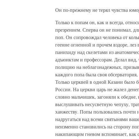
Он по-прежнему не терял чувства юмо
Только к попам он, как и всегда, отно
презрением. Сперва он не понимал, дл
поп. Он сопровождал человека от колы
геенне огненной и прочем вздоре, лез 
панихиду над скелетами из анатомичес
адъюнктам и профессорам. Делал вид, 
полицию на неблагонадежных, призыва
каждого попа была своя обсерватория,
Только церквей в одной Казани было б
России. На церкви царь не жалел дене
словно мальчишек, загоняли к обедне
выслушивать несусветную чепуху, тра
ханжеству. Попы пользовались почти н
надругаться над всеми святынями ваш
неизменно становились на сторону поп
накипающим гневом вспоминает, как с