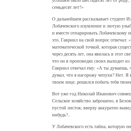
семьдесят лет?»
О дальнейшем рассказывает студент И
Лобачевского изумление и лютую улыб
и вместе отпарировать Лобачевскому е
это, Гавриил на свой вопрос отвечал: 
математической точкой, которая сущест
через десять лет, она явилась в этот 
что он в проповедях своих выходит из 
Гавриил отвечал ему: «А ты думаешь, ч
думал, что я нагорожу чепухи? Нет. Я 
твоем лице, решился побить тебя тво
Вот уже год Николай Иванович совмещ
Сельское хозяйство заброшено, в Бело
пустой листок; вверху аккуратно выве
нибудь?..
У Лобачевского есть тайна, которую он