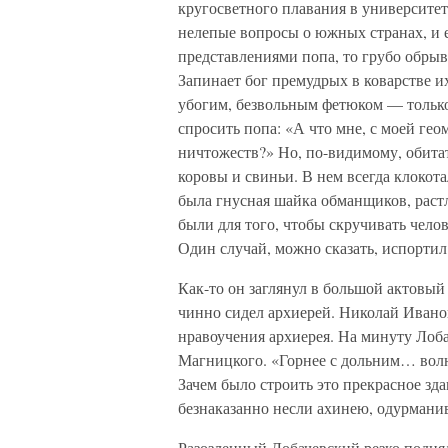
кругосветного плавания в университе
нелепые вопросы о южных странах, и 
представлениями попа, то грубо обрыв
Запинает бог премудрых в коварстве 
убогим, безвольным фетюком — только 
спросить попа: «А что мне, с моей ге
ничтожеств?» Но, по-видимому, обитате
коровы и свиньи. В нем всегда клокот
была гнусная шайка обманщиков, рас
были для того, чтобы скручивать челов
Один случай, можно сказать, испорти
Как-то он заглянул в большой актовый
чинно сидел архиерей. Николай Ивано
нравоучения архиерея. На минуту Лоба
Магницкого. «Горнее с дольним… волн
Зачем было строить это прекрасное зда
безнаказанно несли ахинею, одурмани
Разозленный Лобачевский резко поднял