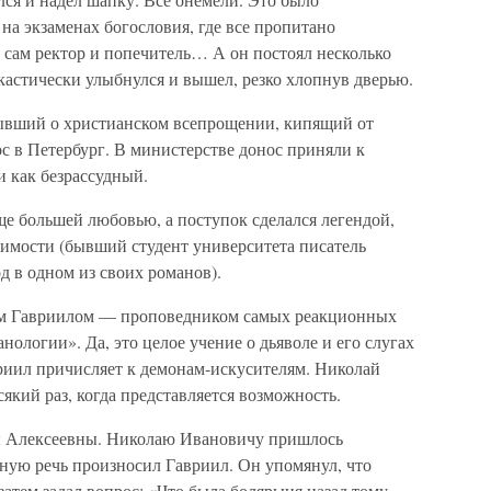
 на экзаменах богословия, где все пропитано
 сам ректор и попечитель… А он постоял несколько
ркастически улыбнулся и вышел, резко хлопнув дверью.
бывший о христианском всепрощении, кипящий от
ос в Петербург. В министерстве донос приняли к
 как безрассудный.
ще большей любовью, а поступок сделался легендой,
имости (бывший студент университета писатель
д в одном из своих романов).
том Гавриилом — проповедником самых реакционных
ологии». Да, это целое учение о дьяволе и его слугах
иил причисляет к демонам-искусителям. Николай
кий раз, когда представляется возможность.
ы Алексеевны. Николаю Ивановичу пришлось
бную речь произносил Гавриил. Он упомянул, что
затем задал вопрос: «Что была болярыня назад тому