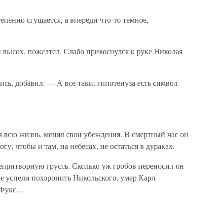
епенно сгущается, а впереди что-то темное,
 высох, пожелтел. Слабо прикоснулся к руке Николая
, добавил: — А все-таки, гипотенуза есть символ
 всю жизнь, менял свои убеждения. В смертный час он
гу, чтобы и там, на небесах, не остаться в дураках.
притворную грусть. Сколько уж гробов переносил он
 Не успели похоронить Никольского, умер Карл
 Фукс…