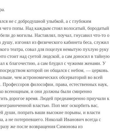
ра.
сился не с добродушной улыбкой, а с глубоким
я чего попы. Над каждым стоял волосатый, бородатый
бели до могилы. Наставлял, поучал, гнусавил что-то о
в душу, изгонял из физического кабинета беса, служил
кого театра, совал для поцелуя немытую пухлую руку
что стоит над суетой людской, а сам доносил в тайную
л к благочестию, а сам блудил с чужими женами. У
 посредством которой он общался с небом, — церковь.
ольше, чем астрономических обсерваторий во всей
г. Профессоров философии, права, естественных наук,
, ко всенощным, и они должны были смиренно
тить дорогое время. Людей преднамеренно приучали к
еограниченной властью. Поп мог оскорбить вас,
ей души, попрать ваши высокие порывы, и власти
а, а не потерпевшего. Николай Иванович всегда с
разу же после возвращения Симонова из