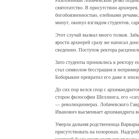
святотатство. В присутствии архиерея,
богобоязненностью, елейными речами,
минут, окинул взглядом студентов, са
Этот случай вызвал много толков. За
ярости архиерей сразу же написал дон
сведению. Поступок ректора расценили
Зато студенты прониклись к ректору е
стал символом бесстрашия и непримир
Боборыкин превратил его даже в эпизо
До сих пор велся спор с архимандри
сторон философии Шеллинга, его «сатан
— революционерах. Лобачевского Гавр
Иванович высмеивает архимандрита вся
Умерла дальняя родственница Варвар
присутствовать на похоронах. Надгро
усопшей было шестьдесят лет от роду; 