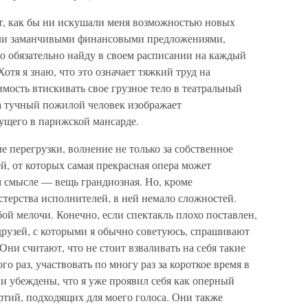
ят, как бы ни искушали меня возможностью новых
яли заманчивыми финансовыми предложениями,
что обязательно найду в своем расписании на каждый
отя я знаю, что это означает тяжкий труд на
мость втискивать свое грузное тело в театральный
да тучный пожилой человек изображает
ущего в парижской мансарде.
 перегрузки, волнение не только за собственное
ей, от которых самая прекрасная опера может
м смысле — вещь грандиозная. Но, кроме
терства исполнителей, в ней немало сложностей.
бой мелочи. Конечно, если спектакль плохо поставлен,
 друзей, с которыми я обычно советуюсь, спрашивают
 Они считают, что не стоит взваливать на себя такие
го раз, участвовать по многу раз за короткое время в
и убеждены, что я уже проявил себя как оперный
ртий, подходящих для моего голоса. Они также