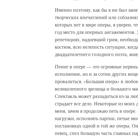
Именно поэтому, как бы я ни был зан
творческих впечатлений или соблазн
которых нет в мире оперы, я уверен, 
год место для оперных ангажементов. Х
репетициях, надоевший грим, необходи
костюм, всю нелепость ситуации, ког
двадцатилетнего голодного поэта, жив
Пение в опере — это огромные нервные
исполнение, но и за сотни других вещ
провалиться. «Большая опера» в любо
великолепного зрелища и большого мас
Спектакль может разладиться из-за лю
страдает все дело. Некоторые из моих
меня, зачем я продолжаю петь в опере.
нагрузки, исполнять партии, петые мно
постановках одной и той же оперы. Он
певец, спел большую часть главных па