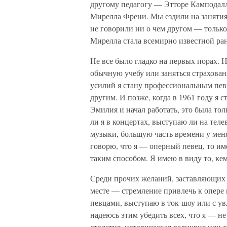
другому педагогу — Этторе Камподалли
Мирелла Френи. Мы ездили на занятия
не говорили ни о чем другом — только 
Мирелла стала всемирно известной ра
Не все было гладко на первых порах. 
обычную учебу или заняться страхование
усилий я стану профессиональным пев
другим. И позже, когда в 1961 году я 
Эмилия и начал работать, это была тол
ли я в концертах, выступаю ли на тел
музыки, большую часть времени у меня
говорю, что я — оперный певец, то име
таким способом. Я имею в виду то, кем
Среди прочих желаний, заставляющих м
месте — стремление привлечь к опере 
певцами, выступаю в ток-шоу или с у
надеюсь этим убедить всех, что я — н
столетия, историческая реликвия или 