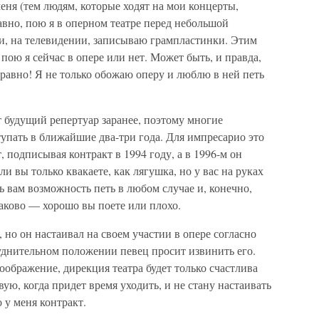
еня (тем людям, которые ходят на мои концерты,
авно, пою я в оперном театре перед небольшой
и, на телевидении, записываю грампластинки. Этим
пою я сейчас в опере или нет. Может быть, и правда,
е равно! Я не только обожаю оперу и люблю в ней петь
будущий репертуар заранее, поэтому многие
тупать в ближайшие два-три года. Для импресарио это
, подписывая контракт в 1994 году, а в 1996-м он
ли вы только квакаете, как лягушка, но у вас на руках
ь вам возможность петь в любом случае и, конечно,
наково — хорошо вы поете или плохо.
, но он настаивал на своем участии в опере согласно
уднительном положении певец просит извинить его.
воображение, дирекция театра будет только счастлива
вую, когда придет время уходить, и не стану настаивать
о у меня контракт.