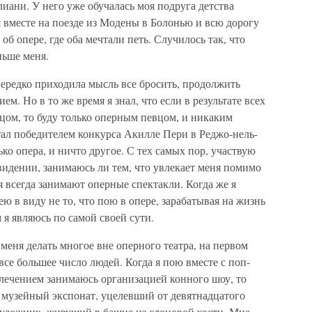
ани. У него уже обучалась моя подруга детства
 вместе на поезде из Модены в Болонью и всю дорогу
об опере, где оба мечтали петь. Случилось так, что
ньше меня.
Нередко приходила мысль все бросить, продолжить
м. Но в то же время я знал, что если в результате всех
цом, то буду только оперным певцом, и никаким
стал победителем конкурса Акилле Пери в Реджо-нель-
ько опера, и ничто другое. С тех самых пор, участвую
евидении, занимаюсь ли тем, что увлекает меня помимо
 всегда занимают оперные спектакли. Когда же я
ю в виду не то, что пою в опере, зарабатывая на жизнь
 я являюсь по самой своей сути.
еня делать многое вне оперного театра, на первом
все большее число людей. Когда я пою вместе с поп-
влечением занимаюсь организацией конного шоу, то
е музейный экспонат, уцелевший от девятнадцатого
художник, живущий в башне из слоновой кости. Мне