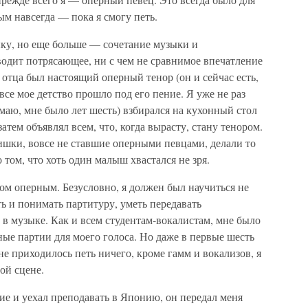
м навсегда — пока я смогу петь.
ку, но еще больше — сочетание музыки и
водит потрясающее, ни с чем не сравнимое впечатление
 отца был настоящий оперный тенор (он и сейчас есть,
 все мое детство прошло под его пение. Я уже не раз
маю, мне было лет шесть) взбирался на кухонный стол
атем объявлял всем, что, когда вырасту, стану тенором.
ишки, вовсе не ставшие оперными певцами, делали то
 том, что хоть один малыш хвастался не зря.
цом оперным. Безусловно, я должен был научиться не
ть и понимать партитуру, уметь передавать
в музыке. Как и всем студентам-вокалистам, мне было
ые партии для моего голоса. Но даже в первые шесть
не приходилось петь ничего, кроме гамм и вокализов, я
ной сцене.
ие и уехал преподавать в Японию, он передал меня