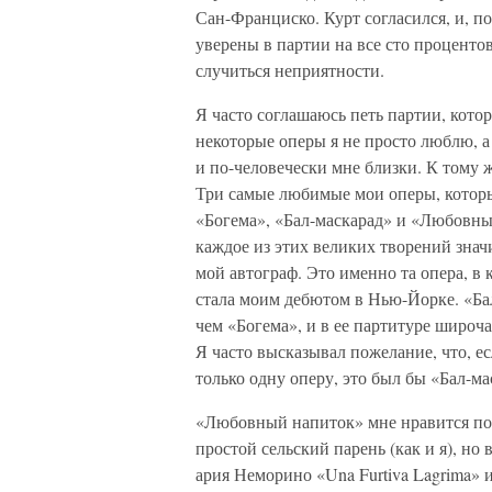
Сан-Франциско. Курт согласился, и, по
уверены в партии на все сто процентов
случиться неприятности.
Я часто соглашаюсь петь партии, кото
некоторые оперы я не просто люблю, а
и по-человечески мне близки. К тому ж
Три самые любимые мои оперы, которые
«Богема», «Бал-маскарад» и «Любовны
каждое из этих великих творений знач
мой автограф. Это именно та опера, в
стала моим дебютом в Нью-Йорке. «Бал
чем «Богема», и в ее партитуре широ
Я часто высказывал пожелание, что, е
только одну оперу, это был бы «Бал-ма
«Любовный напиток» мне нравится пот
простой сельский парень (как и я), н
ария Неморино «Una Furtiva Lagrima» 