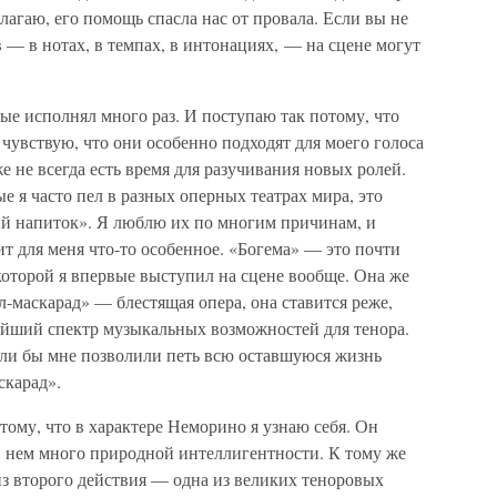
лагаю, его помощь спасла нас от провала. Если вы не
 — в нотах, в темпах, в интонациях, — на сцене могут
рые исполнял много раз. И поступаю так потому, что
 чувствую, что они особенно подходят для моего голоса
е не всегда есть время для разучивания новых ролей.
 я часто пел в разных оперных театрах мира, это
й напиток». Я люблю их по многим причинам, и
ит для меня что-то особенное. «Богема» — это почти
 которой я впервые выступил на сцене вообще. Она же
-маскарад» — блестящая опера, она ставится реже,
чайший спектр музыкальных возможностей для тенора.
сли бы мне позволили петь всю оставшуюся жизнь
скарад».
ому, что в характере Неморино я узнаю себя. Он
о в нем много природной интеллигентности. К тому же
из второго действия — одна из великих теноровых