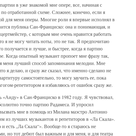
партии в уже знакомой мне опере, все, начиная с
 по отработанной схеме. Сложнее, конечно, если я
ой для меня оперы. Многие роли я впервые исполнял в
вится публика Сан-Франциско: она и понимающая, и
нцертмейстер, с которым мне очень нравится работать
то я не могу читать ноты, это не так. Я предпочитаю
то получается и лучше, и быстрее, когда я партию
уре. Когда опытный музыкант пропоет мне фразу так,
для меня лучший способ запоминания мелодии. Мне
то я делаю, и сразу же сказал, что именно сделано не
партитуру самостоятельно, то могу заучить ее, пока
агогом-репетитором я избавляюсь от ошибок сразу же.
 «Аиду» в Сан-Франциско в 1982 году. Я чувствовал,
абсолютно точно партию Радамеса. И упросил
 вызвать мне в помощь из Милана маэстро Антонио
м из лучших музыкантов и репетиторов в «Ла Скала».
 и есть „Ла Скала“». Вообще-то я стараюсь не
, но тот дебют был важным и для меня, и для театра