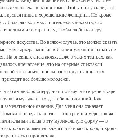
ого же человека, как они сами. Чтобы они узнали, что
ка, вкусная пища и хорошенькие женщины. Но кроме
ре… Излагая свои мысли, я надеюсь доказать, что
центричным или странным, чтобы любить оперу.
перного искусства. Во всяком случае, это можно сказать
лась моя карьера, многие в Италии уже лет двадцать не
ет. На оперных спектаклях, даже в таких театрах, как
авалось впечатление, что на оперные спектакли
дело обстоит иначе: оперы часто идут с аншлагом,
р приходит все больше молодежи.
, что сам люблю оперу, но и потому, что в репертуаре
ит лучшая музыка из когда-либо написанной. Как
и замечательное явление. Для меня она означает
возможно передать иначе, — по крайней мере, так же
 значительный вклад в эту музыкальную форму — в
это кровь итальянцев, значит, это и моя кровь, и кровь
сохранилась и процветала.