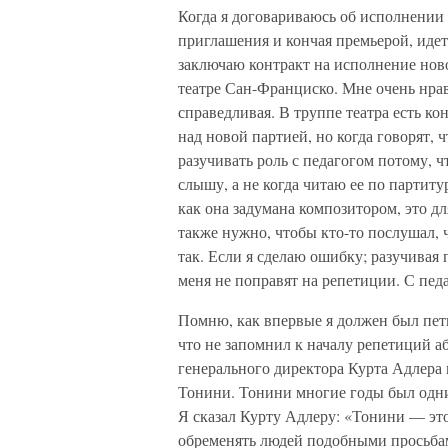
Когда я договариваюсь об исполнении 
приглашения и кончая премьерой, идет
заключаю контракт на исполнение нов
театре Сан-Франциско. Мне очень нра
справедливая. В труппе театра есть ко
над новой партией, но когда говорят, ч
разучивать роль с педагогом потому, ч
слышу, а не когда читаю ее по партит
как она задумана композитором, это 
также нужно, чтобы кто-то послушал, ч
так. Если я сделаю ошибку; разучивая 
меня не поправят на репетиции. С пед
Помню, как впервые я должен был петь
что не запомнил к началу репетиций 
генерального директора Курта Адлера
Тонини. Тонини многие годы был одни
Я сказал Курту Адлеру: «Тонини — это
обременять людей подобными просьбами