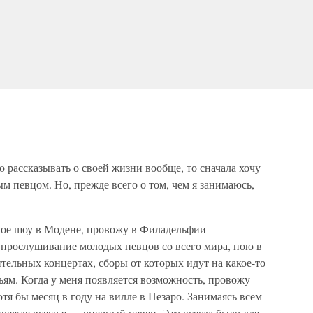
Е
о рассказывать о своей жизни вообще, то сначала хочу
ым певцом. Но, прежде всего о том, чем я занимаюсь,
ное шоу в Модене, провожу в Филадельфии
прослушивание молодых певцов со всего мира, пою в
ительных концертах, сборы от которых идут на какое-то
ям. Когда у меня появляется возможность, провожу
отя бы месяц в году на вилле в Пезаро. Занимаясь всем
прежде всего я — оперный певец. Это всегда было для