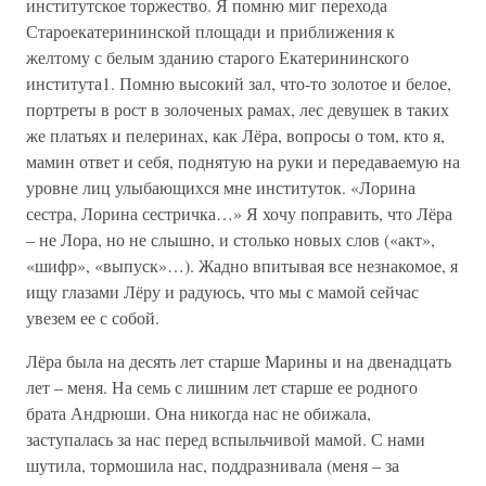
институтское торжество. Я помню миг перехода
Староекатерининской площади и приближения к
желтому с белым зданию старого Екатерининского
института1. Помню высокий зал, что-то золотое и белое,
портреты в рост в золоченых рамах, лес девушек в таких
же платьях и пелеринах, как Лёра, вопросы о том, кто я,
мамин ответ и себя, поднятую на руки и передаваемую на
уровне лиц улыбающихся мне институток. «Лорина
сестра, Лорина сестричка…» Я хочу поправить, что Лёра
– не Лора, но не слышно, и столько новых слов («акт»,
«шифр», «выпуск»…). Жадно впитывая все незнакомое, я
ищу глазами Лёру и радуюсь, что мы с мамой сейчас
увезем ее с собой.
Лёра была на десять лет старше Марины и на двенадцать
лет – меня. На семь с лишним лет старше ее родного
брата Андрюши. Она никогда нас не обижала,
заступалась за нас перед вспыльчивой мамой. С нами
шутила, тормошила нас, поддразнивала (меня – за