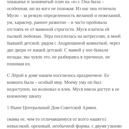
хныканье и заливчатый плач на «и»). Она была –
особенная, ни на кого не похожая. Из нас она отличала
Мусю – за резкую определенность желаний и нежеланий,
ум, характер, раннее развитие – и часто пробовала
отстоять ее от маминой строгости. Муся платила ей
пылкой любовью. Лёра поселилась на антресолях, в моей
бывшей детской, рядом с Андрюшиной комнаткой, через
две двери от нашей детской. С мамой у нее бывали
нелады; мы чуяли это, не разбираясь в причинах, не
понимая их.
С Лёрой в доме нашем поселилось праздничное. Ее
комната была – особый мир. Моему уму он был
недоступен, но волновал и влек. Муся имела доступ к ее
книжному шкапу
1 Ныне Центральный Дом Советской Армии.
(мамы ее, чем-то отличавшемуся от всего нашего):
невысокий, ореховый, необычной формы, с двумя узкими