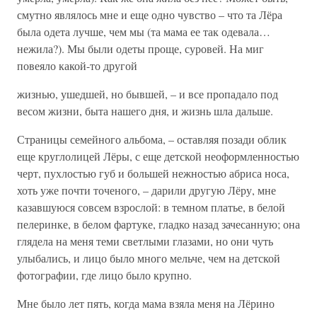
смутно являлось мне и еще одно чувство – что та Лёра
была одета лучше, чем мы (та мама ее так одевала…
нежила?). Мы были одеты проще, суровей. На миг
повеяло какой-то другой
жизнью, ушедшей, но бывшей, – и все пропадало под
весом жизни, быта нашего дня, и жизнь шла дальше.
Страницы семейного альбома, – оставляя позади облик
еще круглолицей Лёры, с еще детской неоформленностью
черт, пухлостью губ и большей нежностью абриса носа,
хоть уже почти точеного, – дарили другую Лёру, мне
казавшуюся совсем взрослой: в темном платье, в белой
пелеринке, в белом фартуке, гладко назад зачесанную; она
глядела на меня теми светлыми глазами, но они чуть
улыбались, и лицо было много мельче, чем на детской
фотографии, где лицо было крупно.
Мне было лет пять, когда мама взяла меня на Лёрино