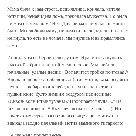
Мама была к нам строга, вспыльчива, кричала, читала
нотации, ненавидела ложь, требовала мужества. Но была
ли мама тяжела нам? Нет. Другой матери у нас не могло
быть. Мы любили маму, понимали, не осуждали. Она нас
не гнула, то есть не ломала; мы гнулись и выпрямлялись
сами.
Иногда мама с Лёрой пели дуэтом. Нравилось слушать
высокий Лёрин и низкий мамин голос. Мы любили
печальные, удалые песни: «Вот мчится тройка почтовая //
Вдоль по дороге столбовой…» (этот мотив, казалось, был
вечно – как барашки в небе, как луна… как строки
пушкинские, будто зимним воздухом написанные:
«Сквозь волнистые туманы // Пробирается луна…// На
печальные поляны // Льет печальный свет она…»). Но
грусть этих строк, распахивая сердце еще во что-то, и
вдыхала заодно печальный мотив маминого гитарного:
Не для меня придет весна,