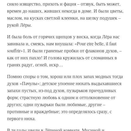
сияло изящество, прихоть и фация – отзвук, быть может,
времен до наших, живших некогда в доме. И были цветы,
маслом, на кусках светлой клеенки, на шелку подушек –
рукой Лёры.
И была боль от горячих щипцов у виска, когда Лёра нас
завивала и, смеясь, нам внушала: «Pour etre belle, il faut
souffrir»1. И были граненые пробки от флаконов духов, –
как от них пахло! И голова кружилась от сломанных в
гранях радуг, огней, искр…
Помню споры о том, хорош или плох запах модных тогда
духов «Пачулы»; детское упоение нюхать выдыхавшиеся
запахи пустых, из-под духов, пузырьков причудливых
форм; страстную любовь к одним и оттолкновение от
других; одни пузырьки были любимые, другие –
противные и враждебные; это определялось сразу, с
первого нюха.
В те годы цвели в Лёриной комнате, Мусиной и