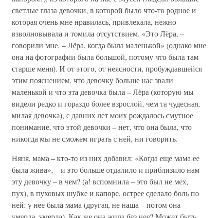
светлые глаза девочки, в которой было что-то родное и
которая очень мне нравилась, привлекала, нежно
взволновывала и томила отсутствием. «Это Лёра, –
говорили мне, – Лёра, когда была маленькой» (однако мне
она на фотографии была большой, потому что была там
старше меня). И от этого, от неясности, пробуждавшейся
этим пояснением, что девочку больше нас звали
маленькой и что эта девочка была – Лёра (которую мы
видели редко и гораздо более взрослой, чем та чудесная,
милая девочка), с давних лет моих рождалось смутное
понимание, что этой девочки – нет, что она была, что
никогда мы не сможем играть с ней, ни говорить.
Няня, мама – кто-то из них добавил: «Когда еще мама ее
была жива», – и это больше отдалило и приблизило нам
эту девочку – в чем? (а! вспомнила – это был не мех,
пух), в пуховых шубке и капоре, острее сделало боль по
ней: у нее была мама (другая, не наша – потом она
умерла, умерла). Как же она жила без нее? Может быть,