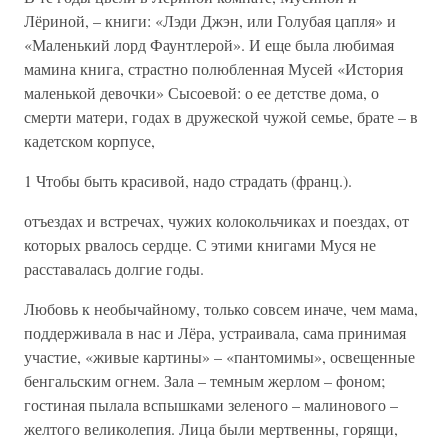
Лёриной, – книги: «Лэди Джэн, или Голубая цапля» и
«Маленький лорд Фаунтлерой». И еще была любимая
мамина книга, страстно полюбленная Мусей «История
маленькой девочки» Сысоевой: о ее детстве дома, о
смерти матери, годах в дружеской чужой семье, брате – в
кадетском корпусе,
1 Чтобы быть красивой, надо страдать (франц.).
отъездах и встречах, чужих колокольчиках и поездах, от
которых рвалось сердце. С этими книгами Муся не
расставалась долгие годы.
Любовь к необычайному, только совсем иначе, чем мама,
поддерживала в нас и Лёра, устраивала, сама принимая
участие, «живые картины» – «пантомимы», освещенные
бенгальским огнем. Зала – темным жерлом – фоном;
гостиная пылала вспышками зеленого – малинового –
желтого великолепия. Лица были мертвенны, горящи,