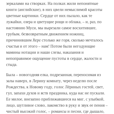
зеркалами на створках. На полках жили непонятные
книги (английские), в них цвели немыслимой красоты
цветные картинки. Сердце от них пылало, как те
лужайки, озера и цветущие рощи и облака, – и, раз, по
настоянию Муси, мы вырезали самое восхитившее,
грубым, безвозвратным движением ножниц,
причинившим Jlepe столько же горя, сколько мечталось
счастья и от этого – нам! Потом были негодующие
мамины нотации и наши слезы, наказания и
непоправимое ощущение пустоты в сердце, жалости и
стыда.
Была – новогодняя елка, подрезанная, переносимая из
залы наверх, в Лерину комнату, через неделю после
Рождества, к Новому году, голос Лёриных гостей, свет,
гул, запахи духов и яств праздника, куда нас не пускали.
Ее милое, внезапно приближавшееся на миг, с улыбкой,
лицо, шутливое слово, лакомство в руку и звук ее пения –
чистый высокий голос, – романсы и песни, где дышало,