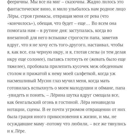
фееричны. Мы все на миг – сказочны. Жадно лилось это
фантастическое вино, и мило улыбалось нам родное лицо
Лёры, строя гримасы, отвращая меня от рева (что
«кончилось»), обещая, что будет – еще… Во всем она
помогала нам – в рутине дня: заступалась, когда во
внезапной для него вспышке строгости папа, заметив
вдруг, что я не хочу есть того-другого, настаивал, чтобы
я, как все, ела черную икру, и я, глотая слезы (и тем делая
икру еще солонее), пытаясь глотнуть ее (жевать было еще
тяжелее), пробовала прилепить кусочек меж обеденным
столом и прижатой к нему моей салфеткой, когда уж
насмешливый Мусин глаз мучил меня, когда мать
готовилась вспыхнуть о моем малодушии и обмане, папа
-увидеть и понять, – Лёрина шутка вдруг смещала все,
как бенгальский огонь в гостиной. Лёра ненавидела
нотации, сцены. В ее почти угрюмом отвращении от них
была грация иного прикосновения к жизни, и мы, не
осуждавшие маму -потому что любили, – все же тянулись
и к Лёре.