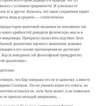
алось с условием прерывности. И ускользал от
ь то и другое. Казалось, что закон сохранения теряет
яется лишь в среднем — статистически.
 предыстории квантовой механики не напоминал так
до каких крайностей доводили физическую мысль в
ти микромира. Прекрасно сказал впоследствии Леон
обычной диалектики научного мышления: развязка
 лежащие в его основе противоречия не достигают
 Бор (в неведении сей философской премудрости)
той диалектики».
одетелью.
ественно, что Бор совершил его не в одиночку, а вместе
рики Слэтером. Это не умаляло втрое его отваги, но
вителем оставался он, хотя, быть может, и не появилась
ген не приехал молодой американец…
ю на исходе 23-го года американские физики