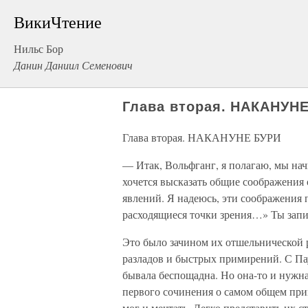
ВикиЧтение
Нильс Бор
Данин Даниил Семенович
Глава вторая. НАКАНУН
Глава вторая. НАКАНУНЕ БУРИ
— Итак, Вольфганг, я полагаю, мы нач
хочется высказать общие соображения
явлений. Я надеюсь, эти соображения 
расходящиеся точки зрения…» Ты зап
Это было зачином их отшельнической 
разладов и быстрых примирений. С Пау
бывала беспощадна. Но она-то и нужна
первого сочинения о самом общем при
мог и мечтать. Легко представить их ст