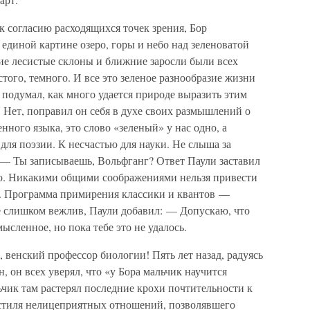
 согласию расходящихся точек зрения, Бор
в единой картине озеро, горы и небо над зеленоватой
ие лесистые склоны и ближние заросли были всех
того, темного. И все это зеленое разнообразие жизни
подумал, как много удается природе выразить этим
 Нет, поправил он себя в духе своих размышлений о
ного языка, это слово «зеленый» у нас одно, а
для поэзии. К несчастью для науки. Не слыша за
 — Ты записываешь, Вольфганг? Ответ Паули заставил
но. Никакими общими соображениями нельзя привести
я. Программа примирения классики и квантов —
е слишком вежлив, Паули добавил: — Допускаю, что
ысленное, но пока тебе это не удалось.
венский профессор биологии! Пять лет назад, радуясь
 он всех уверял, что «у Бора мальчик научится
чик там растерял последние крохи почтительности к
о стиля нелицеприятных отношений, позволявшего