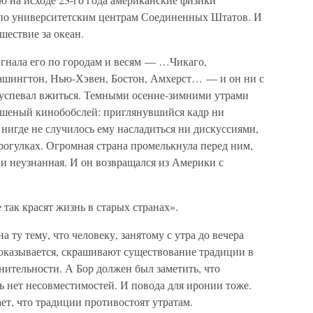
 по университетским центрам Соединенных Штатов. И
шествие за океан.
 гнала его по городам и весям — …Чикаго,
ашингтон, Нью-Хэвен, Бостон, Амхерст… — и он ни с
е успевал вжиться. Темными осенне-зимними утрами
бешеный кинобобслей: приглянувшийся кадр ни
о нигде не случилось ему насладиться ни дискуссиями,
огулках. Огромная страна промелькнула перед ним,
 и неузнанная. И он возвращался из Америки с
так красят жизнь в старых странах».
 ту тему, что человеку, занятому с утра до вечера
оказывается, скрашивают существование традиции в
ительности. А Бор должен был заметить, что
сь нет несовместимостей. И повода для иронии тоже.
т, что традиции противостоят утратам.