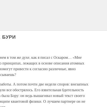
Е БУРИ
нем в том же духе, как я писал с Оскаром… «Мне
 о принципах, лежащих в основе описания атомных
помогут привести к согласию различные, явно
исываешь?
работы. А потом почти две недели споров: внезапных
ли все обострялось. Его язвительная бдительность
 была Бору: он ведь вышагивал новый текст своего
нципе квантовой физики. О лучшем партнере он не
арт.