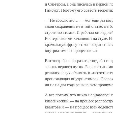
и Слэтером, а она писалась в первой по
Гамбург. Поэтому его совесть теоретик
— Не абсолютно… — мог еще раз возра
закон сохранения не в той статье, а в
строению атома». И работал он над не
Костера своими качаниями на стуле. И
крамольную фразу «закон сохранения 
внутриатомных процессов…»
Вот тогда бы и возразить, тогда бы и п
знаешь верного пути». Бор еще напомни
решился вслух объявить о «несостояте
происходящих внутри атомов». Словом,
ли не на два года раньше, чем прошум
А все потому, что никак не удавалось 
классический — на процесс распростра
квантовый — на процесс взаимодейств
актов). Обмен энергией — важнейшая 