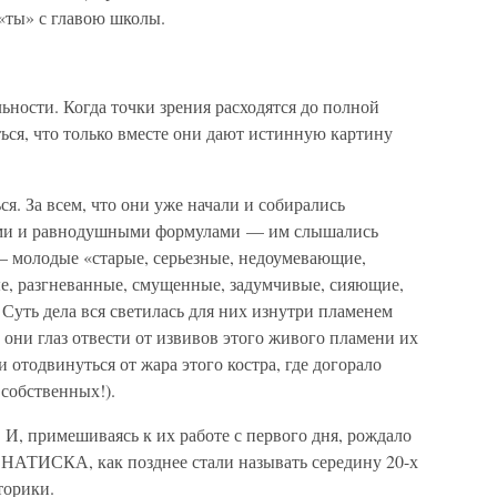
«ты» с главою школы.
ьности. Когда точки зрения расходятся до полной
ться, что только вместе они дают истинную картину
ся. За всем, что они уже начали и собирались
ами и равнодушными формулами — им слышались
 молодые «старые, серьезные, недоумевающие,
е, разгневанные, смущенные, задумчивые, сияющие,
Суть дела вся светилась для них изнутри пламенем
 они глаз отвести от извивов этого живого пламени их
 отодвинуться от жара этого костра, где догорало
 собственных!).
 И, примешиваясь к их работе с первого дня, рождало
АТИСКА, как позднее стали называть середину 20-х
торики.