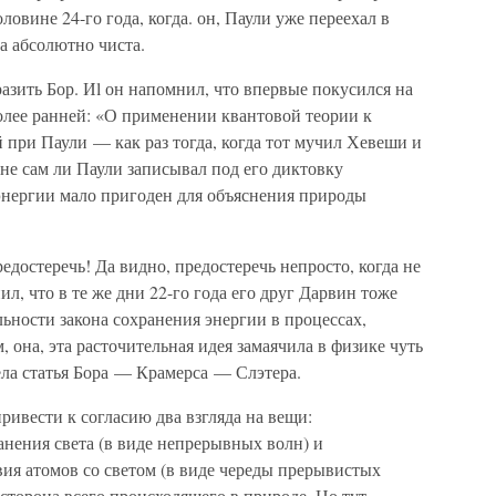
ловине 24-го года, когда. он, Паули уже переехал в
а абсолютно чиста.
зить Бор. Иl он напомнил, что впервые покусился на
 более ранней: «О применении квантовой теории к
й при Паули — как раз тогда, когда тот мучил Хевеши и
 не сам ли Паули записывал под его диктовку
энергии мало пригоден для объяснения природы
редостеречь! Да видно, предостеречь непросто, когда не
л, что в те же дни 22-го года его друг Дарвин тоже
льности закона сохранения энергии в процессах,
 она, эта расточительная идея замаячила в физике чуть
ела статья Бора — Крамерса — Слэтера.
привести к согласию два взгляда на вещи:
нения света (в виде непрерывных волн) и
ия атомов со светом (в виде череды прерывистых
сторона всего происходящего в природе. Но тут