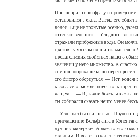
Проговорив свою фразу о приведении к
остановился у окна. Взгляд его обнял 
водой. Еще не тронутые осенью, далек
оттенков зеленого — бледного, золотис
отражали прибрежные воды. Он молча 
цветовым языком одной только зелени!
предательских свойствах нашего обыден
значений у него множество. К счастью 
спиною шороха пера, он переспросил:
его быстро обернуться. — Нет, конеч
к согласию расходящиеся точки зрени
чепуха… — И, точно боясь, что он ещ
ты собирался сказать нечто менее бессм
…Услышал бы сейчас сына Паули-отец, 
приглашению Вольфганга в Копенгаген,
лучшим манерам». А вместо этого маль
старшим. И все из-за копенгагенског