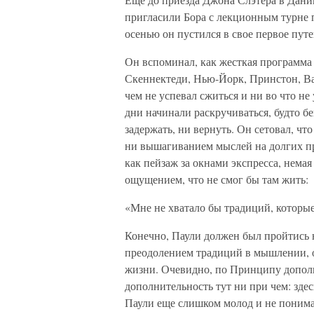
пригласили Бора с лекционным турне
осенью он пустился в свое первое путе
Он вспоминал, как жесткая программа
Скеннектеди, Нью-Йорк, Принстон, В
чем не успевал сжиться и ни во что н
дни начинали раскручиваться, будто 
задержать, ни вернуть. Он сетовал, чт
ни вышагиванием мыслей на долгих пр
как пейзаж за окнами экспресса, немая
ощущением, что не смог бы там жить:
«Мне не хватало бы традиций, которые 
Конечно, Паули должен был пройтись на
преодолением традиций в мышлении, 
жизни. Очевидно, по Принципу дополн
дополнительность тут ни при чем: зде
Паули еще слишком молод и не понимае