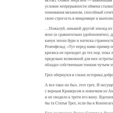
условие непрерывности обмена сталкив
понимания механизм, способный сочетат
свою строгость в микромире и выполн
…Пожалуй, никакой другой эпизод из
ясно (и сравнительно удобопонятно), 
канун эпохи бури и натиска страннос
Розенфельд: «Тут перед нами пример 
кризиса не приходит до тех пор, пока
предельно возможной для них остроты.
обладал собственным тонким чутьем э
Грех обернулся в глазах историка добр
А все-таки он был, этот грех. И несущ
с верным Крамерсом и новичком из Аме
и не сводило к трети его вину. Вдохно
бы та Статья Трех, если бы в Копенга
Еще до приезда Джона Слэтера в Дани