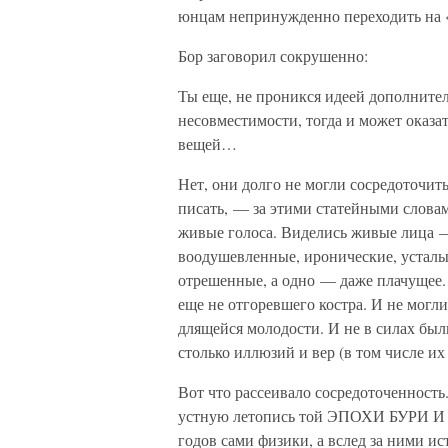
юнцам непринужденно переходить на 
Бор заговорил сокрушенно:
Ты еще, не проникся идеей дополнител
несовместимости, тогда и может оказа
вещей…
Нет, они долго не могли сосредоточить
писать, — за этими статейными слов
живые голоса. Виделись живые лица —
воодушевленные, иронические, усталы
отрешенные, а одно — даже плачущее. 
еще не отгоревшего костра. И не могли
длящейся молодости. И не в силах были
столько иллюзий и вер (в том числе их
Вот что рассеивало сосредоточенность.
устную летопись той ЭПОХИ БУРИ И Н
годов сами физики, а вслед за ними ис