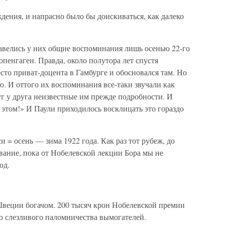
ения, и напрасно было бы доискиваться, как далеко
 завелись у них общие воспоминания лишь осенью 22-го
опенгаген. Правда, около полутора лет спустя
то приват-доцента в Гамбурге и обосновался там. Но
. И оттого их воспоминания все-таки звучали как
уг у друга неизвестные им прежде подробности. И
и этом!» И Паули приходилось восклицать это гораздо
и = осень — зима 1922 года. Как раз тот рубеж, до
вание, пока от Нобелевской лекции Бора мы не
од.
Швеции богачом. 200 тысяч крон Нобелевской премии
то слезливого паломничества вымогателей.