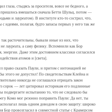
л глаза, стыдясь за просителя, вовсе не бедного, а
ло пришлось вмешаться сначала Бетти Шульц, потом —
дьми и лауреатом). В институте кто-то сострил, что,
ы с идеями, полагая, будто запасы первых у него так же
 так расточительны, бывали иные из них, что
 не лауреата, а саму физику. Вспомнили как Бор
я, энергии. Даже этим достоянием классики согласился
одействия атомов и [света].
ел право сказать Паули, и притом с интонацией не
 бы этого не допустил! По свидетельствам Клейна и
твительно никогда не соглашался отрицать закон
рез сорок — лет цитировал историкам его подлинные
вы подвергаете испытанию то, что не следовало бы
егу Комо мог резонно поправить Паули: Да нет, ты
асполагал лишь одним доводом в свою защиту: широко
ния Бор провозгласил в совместной статье с Крамерсом