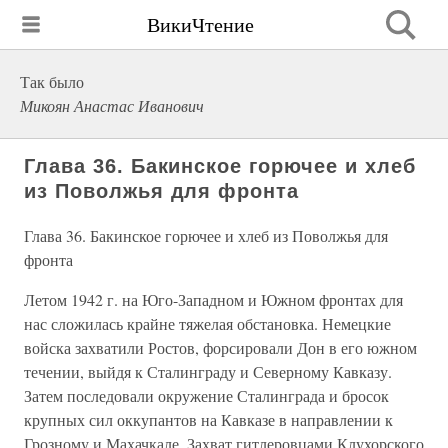
ВикиЧтение
Так было
Микоян Анастас Иванович
Глава 36. Бакинское горючее и хлеб
из Поволжья для фронта
Глава 36. Бакинское горючее и хлеб из Поволжья для
фронта
Летом 1942 г. на Юго-Западном и Южном фронтах для
нас сложилась крайне тяжелая обстановка. Немецкие
войска захватили Ростов, форсировали Дон в его южном
течении, выйдя к Сталинграду и Северному Кавказу.
Затем последовали окружение Сталинграда и бросок
крупных сил оккупантов на Кавказе в направлении к
Грозному и Махачкале. Захват гитлеровцами Клухорского