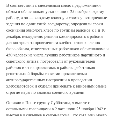
В соответствии с внесенными мною предложениями
обком и облисполком установили с 25 ноября каждому
району, а он — каждому колхозу и совхозу пятидневные
задания по сдаче хлеба государству; определили сроки
окончания обмолота хлеба по группам районов к 1 и 10
декабря; немедленно решили командировать в районы
для контроля за проведением хлебозаготовок членов
бюро обкома, ответственных работников облисполкома и
450 человек из числа лучших работников партийного и
советского актива; потребовали от руководителей
районов и от направляемых в районы работников
решительной борьбы со всеми проявлениями
антигосударственных настроений в проведении
хлебозаготовок и обязали применять к виновным самые
строгие меры по законам военного времени.
Оставив в Пензе группу Субботина, я вместе с
остальными товарищами в 2 часа ночи 25 ноября 1942 г.
выехал в Куйбышев в салон-вагоне. Это был день моего