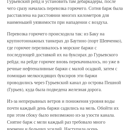
Гурьевский рейд и установить там дебаркадеры, после
чего сразу началась перевозка горючего. Сотня барж была
расставлена на расстоянии многих километров для
наименьшей уязвимости при нападении с воздуха.
Перевозка горючего происходила так: из Баку на
крупнотоннажных танкерах до Баутино (порт Шевченко),
где горючее переливалось в морские баржи с
последующей доставкой их на буксирах до Гурьевского
рейда; на рейде горючее вновь перекачивалось, но уже в
речные нефтеналивные баржи с малой осадкой, затем с
помощью мелкосидящих буксиров эти баржи
проводились через Гурьевский канал до острова Пешной
(Гурьев), куда была подведена железная дорога.
Из-за непрерывных ветров и понижения уровня воды
почти каждый день баржи садились на мель. Обойти их
при этом сбоку было невозможно из-за узости канала.
Снятие барж с мели каждый раз требовало много
времени и больших усилий. Наступила осень.