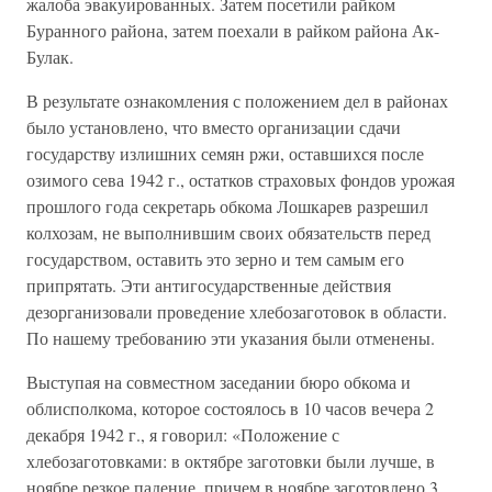
жалоба эвакуированных. Затем посетили райком
Буранного района, затем поехали в райком района Ак-
Булак.
В результате ознакомления с положением дел в районах
было установлено, что вместо организации сдачи
государству излишних семян ржи, оставшихся после
озимого сева 1942 г., остатков страховых фондов урожая
прошлого года секретарь обкома Лошкарев разрешил
колхозам, не выполнившим своих обязательств перед
государством, оставить это зерно и тем самым его
припрятать. Эти антигосударственные действия
дезорганизовали проведение хлебозаготовок в области.
По нашему требованию эти указания были отменены.
Выступая на совместном заседании бюро обкома и
облисполкома, которое состоялось в 10 часов вечера 2
декабря 1942 г., я говорил: «Положение с
хлебозаготовками: в октябре заготовки были лучше, в
ноябре резкое падение, причем в ноябре заготовлено 3