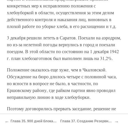
конкретных мер к исправлению положения с
хлебоуборкой в области, осуществления за этим делом
действенного контроля и наказания лиц, виновных в
плохой работе по уборке хлеба, в его расхищении и т.д.
3 декабря решили лететь в Саратов. Поехали на аэродром,
но из-за нелетной погоды вернулись в город и поехали
поездом. В этой области по состоянию на 1 декабря 1942
г. план хлебозаготовок был выполнен лишь на 31,2%.
Положение оказалось еще хуже, чем в Чкаловской.
Обсуждение на бюро длилось четыре с половиной часа,
но ясности в вопросе не было, в частности, по
Ершовскому району, где райком партии явно проводил
неправильную линию в ходе хлебоуборки.
Поэтому договорились прервать заседание, решение не
принимать, а на следующий день выехать в этот район и
←
→
Глава 35. 900 дней блокады: снабжение Ленинграда
Глава 37. Создание Резервного (Степного) фронта в 1943 г.
на месте во всем разобраться, после чего продолжить