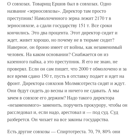
О совхозах. Товарищ Ершов был в совхозах. Одно
название «зерносовхозы». Директор там просто
преступник! Намолоченного зерна лежит 2170 т в
зерносовхозе, а сдали государству 151 т. Все сроки
кончились. Это два процента. Этот директор сидит и
ждет, живет хорошо, но почему не в тюрьме сидит?
Наверное, он броню имеет от войны, как незаменимый
человек. На каком основании? Снабжается он из
казенного пайка, а это преступник. Я его не знаю, не
проверял. Если он сам пишет, что 2000 т обмолочено и за
все время сдано 150 т, пусть в отставку подает и идет на
фронт. Директора совхозов Молмясотреста сидят и ждут.
Они будут сидеть до весны и ничего не сдавать. А мы
зачем в совхозе его держим? Надо такого директора
«незаменимого» заменить, поручить прокурору, чтобы он
расследовал и, если надо, арестовал и — под суд. Суд
разберется. Он чихает на все законы государства.
Есть другие совхозы — Спиртотреста. 70, 79, 80% они