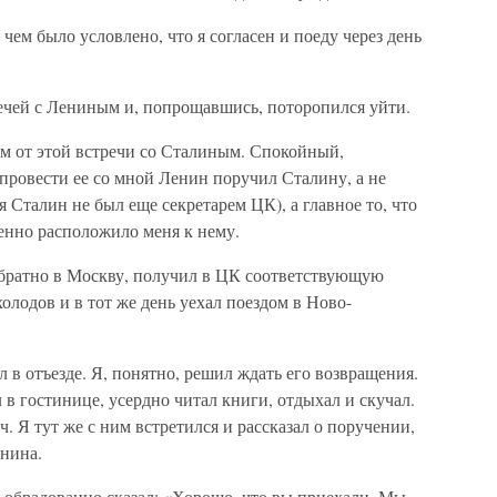
 чем было условлено, что я согласен и поеду через день
чей с Лениным и, попрощавшись, поторопился уйти.
м от этой встречи со Сталиным. Спокойный,
 провести ее со мной Ленин поручил Сталину, а не
я Сталин не был еще секретарем ЦК), а главное то, что
енно расположило меня к нему.
 обратно в Москву, получил в ЦК соответствующую
олодов и в тот же день уехал поездом в Ново-
л в отъезде. Я, понятно, решил ждать его возвращения.
л в гостинице, усердно читал книги, отдыхал и скучал.
. Я тут же с ним встретился и рассказал о поручении,
енина.
 обрадованно сказал: «Хорошо, что вы приехали. Мы,