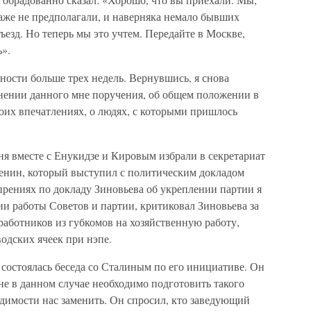
аже не предполагали, и наверняка немало бывших
ъезд. Но теперь мы это учтем. Передайте в Москве,
».
ности больше трех недель. Вернувшись, я снова
лнении данного мне поручения, об общем положении в
оих впечатлениях, о людях, с которыми пришлось
еня вместе с Енукидзе и Кировым избрали в секретариат
Ленин, который выступил с политическим докладом
прениях по докладу Зиновьева об укреплении партии я
и работы Советов и партии, критиковал Зиновьева за
аботников из губкомов на хозяйственную работу,
одских ячеек при нэпе.
 состоялась беседа со Сталиным по его инициативе. Он
не в данном случае необходимо подготовить такого
димости нас заменить. Он спросил, кто заведующий