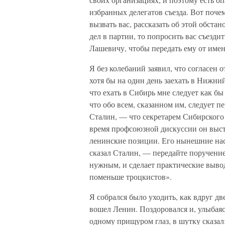
избранных делегатов съезда. Вот поче
вызвать вас, рассказать об этой обстан
дел в партии, то попросить вас съезд
Лашевичу, чтобы передать ему от имени
Я без колебаний заявил, что согласен 
хотя бы на один день заехать в Нижний
что ехать в Сибирь мне следует как б
что обо всем, сказанном им, следует п
Сталин, — что секретарем Сибирского
время профсоюзной дискуссии он выст
ленинские позиции. Его нынешние нас
сказал Сталин, — передайте поручени
нужным, и сделает практические вывод
поменьше троцкистов».
Я собрался было уходить, как вдруг дв
вошел Ленин. Поздоровался и, улыбаяс
одному прищуром глаз, в шутку сказал: