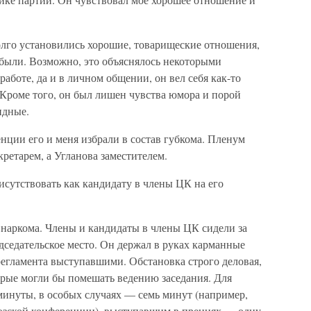
долго установились хорошие, товарищеские отношения,
 были. Возможно, это объяснялось некоторыми
работе, да и в личном общении, он вел себя как-то
 Кроме того, он был лишен чувства юмора и порой
идные.
нции его и меня избрали в состав губкома. Пленум
кретарем, а Угланова заместителем.
рисутствовать как кандидату в члены ЦК на его
внаркома. Члены и кандидаты в члены ЦК сидели за
дседательское место. Он держал в руках карманные
регламента выступавшими. Обстановка строго деловая,
орые могли бы помешать ведению заседания. Для
минуты, в особых случаях — семь минут (например,
уэзской конференции), выступавшим в прениях — одну-