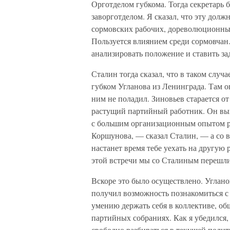
Орготделом губкома. Тогда секретарь 
заворготделом. Я сказал, что эту долж
сормовских рабочих, дореволюционны
Пользуется влиянием среди сормовчан.
анализировать положение и ставить за
Сталин тогда сказал, что в таком случ
губком Угланова из Ленинграда. Там о
ним не поладил. Зиновьев старается от
растущий партийный работник. Он вы
с большим организационным опытом р
Коршунова, — сказал Сталин, — а со в
настанет время тебе уехать на другую 
этой встречи мы со Сталиным перешли
Вскоре это было осуществлено. Угланов
получил возможность познакомиться с 
умению держать себя в коллективе, о
партийных собраниях. Как я убедился,
свободно разбираться в текущей поли