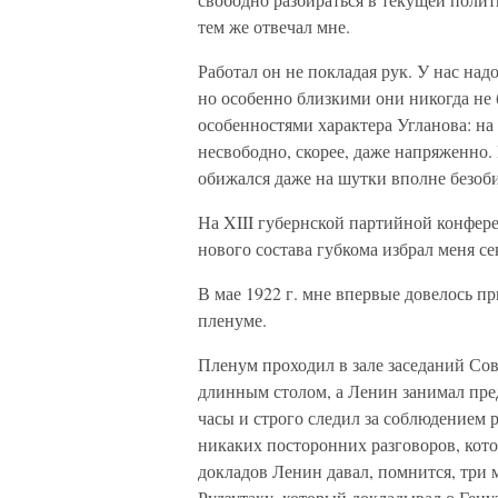
тем же отвечал мне.
Работал он не покладая рук. У нас на
но особенно близкими они никогда не
особенностями характера Угланова: на 
несвободно, скорее, даже напряженно.
обижался даже на шутки вполне безоб
На XIII губернской партийной конфере
нового состава губкома избрал меня се
В мае 1922 г. мне впервые довелось п
пленуме.
Пленум проходил в зале заседаний Со
длинным столом, а Ленин занимал пре
часы и строго следил за соблюдением 
никаких посторонних разговоров, кот
докладов Ленин давал, помнится, три 
Рудзутаку, который докладывал о Ген