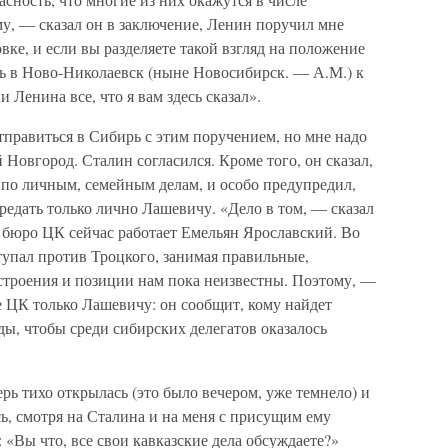
му, — сказал он в заключение, Ленин поручил мне
овке, и если вы разделяете такой взгляд на положение
ить в Ново-Николаевск (ныне Новосибирск. — А.М.) к
 Ленина все, что я вам здесь сказал».
отправиться в Сибирь с этим поручением, но мне надо
 Новгород. Сталин согласился. Кроме того, он сказал,
ы по личным, семейным делам, и особо предупредил,
ередать только лично Лашевичу. «Дело в том, — сказал
 бюро ЦК сейчас работает Емельян Ярославский. Во
упал против Троцкого, занимая правильные,
троения и позиции нам пока неизвестны. Поэтому, —
е ЦК только Лашевичу: он сообщит, кому найдет
ы, чтобы среди сибирских делегатов оказалось
ерь тихо открылась (это было вечером, уже темнело) и
ь, смотря на Сталина и на меня с присущим ему
 «Вы что, все свои кавказские дела обсуждаете?»