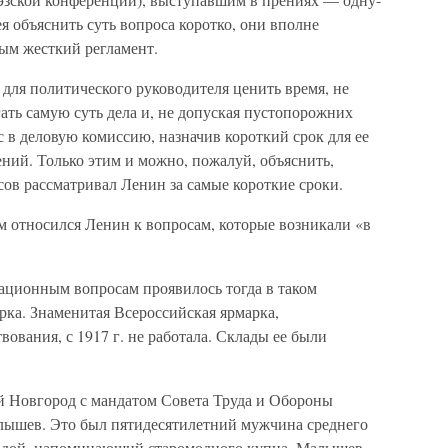
 объяснить суть вопроса коротко, они вполне
ым жесткий регламент.
о для политического руководителя ценить время, не
гать самую суть дела и, не допуская пустопорожних
с в деловую комиссию, назначив короткий срок для ее
ний. Только этим и можно, пожалуй, объяснить,
ов рассматривал Ленин за самые короткие сроки.
м относился Ленин к вопросам, которые возникали «в
ационным вопросам проявилось тогда в таком
рка. Знаменитая Всероссийская ярмарка,
ования, с 1917 г. не работала. Склады ее были
й Новгород с мандатом Совета Труда и Обороны
лышев. Это был пятидесятилетний мужчина среднего
родой, напоминающий старомодного купца. Малышев