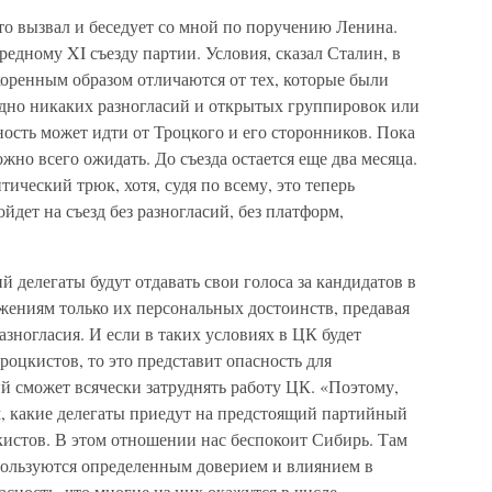
то вызвал и беседует со мной по поручению Ленина.
ередному XI съезду партии. Условия, сказал Сталин, в
 коренным образом отличаются от тех, которые были
идно никаких разногласий и открытых группировок или
ость может идти от Троцкого и его сторонников. Пока
ожно всего ожидать. До съезда остается еще два месяца.
ический трюк, хотя, судя по всему, это теперь
ойдет на съезд без разногласий, без платформ,
 делегаты будут отдавать свои голоса за кандидатов в
жениям только их персональных достоинств, предавая
ногласия. И если в таких условиях в ЦК будет
оцкистов, то это представит опасность для
 сможет всячески затруднять работу ЦК. «Поэтому,
, какие делегаты приедут на предстоящий партийный
цкистов. В этом отношении нас беспокоит Сибирь. Там
пользуются определенным доверием и влиянием в
асность, что многие из них окажутся в числе