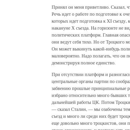
Принял он меня приветливо. Сказал, ч
Речь идет о работе по подготовке к оч
которых идет подготовка к XI съезду,
накануне Х съезда. На горизонте не в
политических платформ. Главная опасн
они ведут себя тихо. Но от Троцкого м
Он может выкинуть какой-нибудь полит
маловероятно. Надо полагать, что он п
демонстрируя полное единство.
При отсутствии платформ и разногласий
центральные органы партии по сообра
забвению прошлые принципиальные раз
избрано относительно много бывших тр
дальнейшей работы ЦК. Потом Троцкий
— сказал Сталин, — мы озабочены тем
съезд и много ли среди них будет тро
еще довольно много троцкистов, они 
своих организациях, и поэтому есть оп