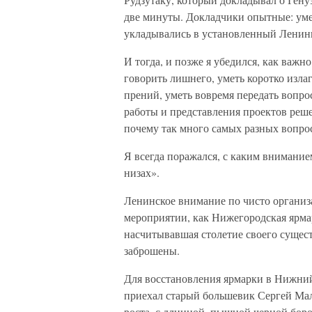
две минуты. Докладчики опытные: умея
укладывались в установленный Ленин
И тогда, и позже я убедился, как важн
говорить лишнего, уметь коротко изла
прений, уметь вовремя передать вопро
работы и представления проектов реше
почему так много самых разных вопрос
Я всегда поражался, с каким внимание
низах».
Ленинское внимание по чисто организ
мероприятии, как Нижегородская ярма
насчитывавшая столетие своего существ
заброшены.
Для восстановления ярмарки в Нижни
приехал старый большевик Сергей Ма
роста, с длинной, пышной черной бо