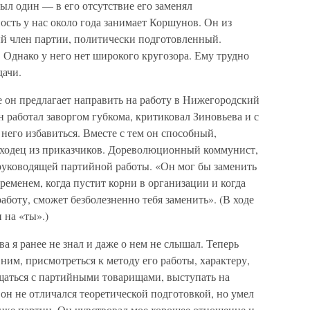
был один — в его отсутствие его заменял
ность у нас около года занимает Коршунов. Он из
й член партии, политически подготовленный.
 Однако у него нет широкого кругозора. Ему трудно
дачи.
ае он предлагает направить на работу в Нижегородский
н работал заворгом губкома, критиковал Зиновьева и с
 него избавиться. Вместе с тем он способный,
ходец из приказчиков. Дореволюционный коммунист,
уководящей партийной работы. «Он мог бы заменить
ременем, когда пустит корни в организации и когда
работу, сможет безболезненно тебя заменить». (В ходе
 на «ты».)
а я ранее не знал и даже о нем не слышал. Теперь
ним, присмотреться к методу его работы, характеру,
бщаться с партийными товарищами, выступать на
 он не отличался теоретической подготовкой, но умел
тике партии. Он чувствовал мое хорошее отношение и