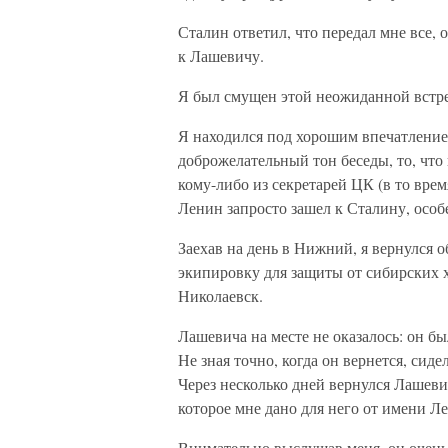
Сталин ответил, что передал мне все, о
к Лашевичу.
Я был смущен этой неожиданной встре
Я находился под хорошим впечатление
доброжелательный тон беседы, то, что
кому-либо из секретарей ЦК (в то врем
Ленин запросто зашел к Сталину, особ
Заехав на день в Нижний, я вернулся
экипировку для защиты от сибирских х
Николаевск.
Лашевича на месте не оказалось: он бы
Не зная точно, когда он вернется, сиде
Через несколько дней вернулся Лашевич
которое мне дано для него от имени Л
Внимательно выслушав меня, он очень