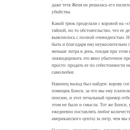
даже тетя Женя не решалась его пилить,
убийства.
Какой трюк проделали с коровой на «см
тайной, но то обстоятельство, что ее
выяснилось с полной очевидностью. Но
быть и благодаря им) неукоснительно п
меньше литра в день, поедая при этом
ликвидировать это явно убыточное пре
просто: продать ее по себестоимости н
самолюбие.
Наконец выход был найден: корову согл
помещик Бонси, за что мы ему платили
пенсию, и этот печальный пример отби
этом не было и смысла. Тот же Бонси,
ежедневно поставлять любое количество
американского цента) за литр, чем мы 
О нашем «свиноводстве» говорить не 