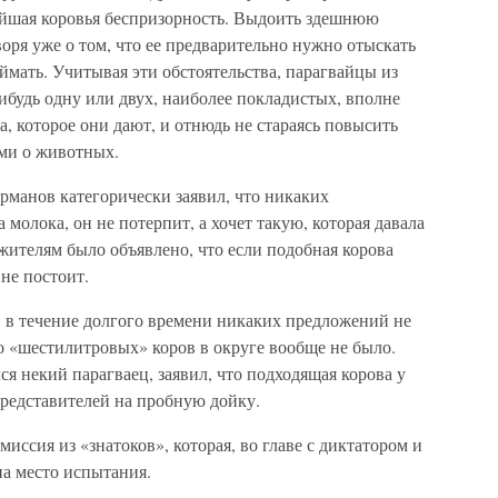
нейшая коровья беспризорность. Выдоить здешнюю
воря уже о том, что ее предварительно нужно отыскать
ймать. Учитывая эти обстоятельства, парагвайцы из
ибудь одну или двух, наиболее покладистых, вполне
а, которое они дают, и отнюдь не стараясь повысить
ами о животных.
рманов категорически заявил, что никаких
 молока, он не потерпит, а хочет такую, которая давала
жителям было объявлено, что если подобная корова
 не постоит.
, в течение долгого времени никаких предложений не
о «шестилитровых» коров в округе вообще не было.
ся некий парагваец, заявил, что подходящая корова у
представителей на пробную дойку.
иссия из «знатоков», которая, во главе с диктатором и
на место испытания.