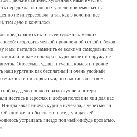
сть передохла, остальных успели вовремя съесть.
шенно не интересовала, а так как в колонии все
й, тем дело и кончилось.
бы предохранить их от всевозможных мелких
способ: огородить мелкой проволочной сеткой с боков
ану и мы пытались заменить ее всякими самодельными
помогали, и даже наоборот: куры вылезти наружу не
 внутрь. Опоссумы, удавы, игуаны, крысы и прочие
ть наш курятник как бесплатный и очень удобный
озможности ни спрятаться, ни спастись бегством.
 свободу, дело пошло гораздо лучше и потери
али нестись в зарослях и добрая половина яиц для нас
Иногда какая-нибудь курица исчезала, а через месяц
 Обычно же, чтобы спасти наседку и дать ей
одилось устраивать гнездо под чьей-нибудь кроватью,
ы.