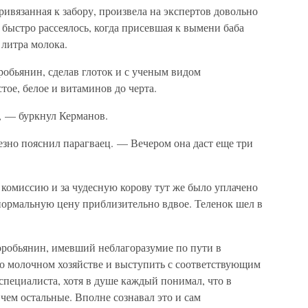
ривязанная к забору, произвела на экспертов довольно
 быстро рассеялось, когда присевшая к вымени баба
 литра молока.
бьянин, сделав глоток и с ученым видом
тое, белое и витаминов до черта.
в, — буркнул Керманов.
езно пояснил парагваец. — Вечером она даст еще три
комиссию и за чудесную корову тут же было уплачено
нормальную цену приблизительно вдвое. Теленок шел в
робьянин, имевший неблагоразумие по пути в
о молочном хозяйстве и выступить с соответствующим
специалиста, хотя в душе каждый понимал, что в
 чем остальные. Вполне сознавал это и сам