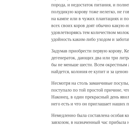
порода, и недостаток питания, и пол
полудикую корову тоже нелегко, не го
на кампе или в чужих плантациях и по
всех своих коров доят обычно какую-н
удовлетворяясь тем количеством молок
удойность каким-либо уходом и забот
Задумав приобрести первую корову, Ке
дегенераток, дающих два или три литра
бы не меньше шести. Всем окрестным 
найдется, колония ее купит и за ценою
Несмотря на столь заманчивые посулы
поступало по той простой причине, чт
Наконец, в один прекрасный день явил
него есть и что он приглашает наших 
Немедленно была составлена особая ком
завхозом, в назначенный час прибыла 