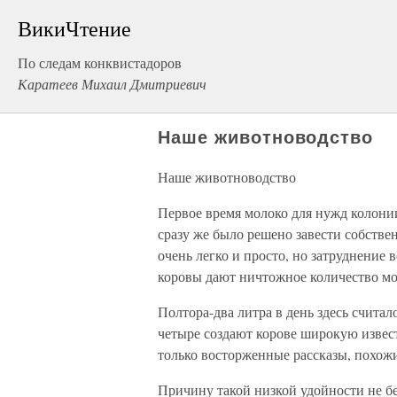
ВикиЧтение
По следам конквистадоров
Каратеев Михаил Дмитриевич
Наше животноводство
Наше животноводство
Первое время молоко для нужд колонии
сразу же было решено завести собств
очень легко и просто, но затруднение 
коровы дают ничтожное количество мо
Полтора-два литра в день здесь счита
четыре создают корове широкую извес
только восторженные рассказы, похожи
Причину такой низкой удойности не бер