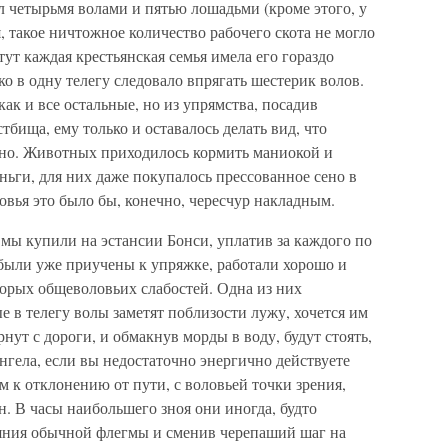
 четырьмя волами и пятью лошадьми (кроме этого, у
, такое ничтожное количество рабочего скота не могло
ут каждая крестьянская семья имела его гораздо
о в одну телегу следовало впрягать шестерик волов.
ак и все остальные, но из упрямства, посадив
стбища, ему только и оставалось делать вид, что
чно. Животных приходилось кормить маниокой и
ньги, для них даже покупалось прессованное сено в
вья это было бы, конечно, чересчур накладным.
 мы купили на эстансии Бонси, уплатив за каждого по
и были уже приучены к упряжке, работали хорошо и
торых общеволовьих слабостей. Одна из них
е в телегу волы заметят поблизости лужу, хочется им
рнут с дороги, и обмакнув морды в воду, будут стоять,
ангела, если вы недостаточно энергично действуете
 к отклонению от пути, с воловьей точки зрения,
. В часы наибольшего зноя они иногда, будто
ояния обычной флегмы и сменив черепаший шаг на