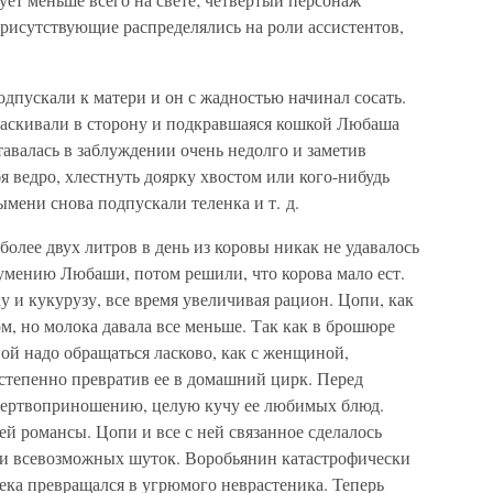
рисутствующие распределялись на роли ассистентов,
одпускали к матери и он с жадностью начинал сосать.
ттаскивали в сторону и подкравшаяся кошкой Любаша
авалась в заблуждении очень недолго и заметив
я ведро, хлестнуть доярку хвостом или кого-нибудь
ымени снова подпускали теленка и т. д.
более двух литров в день из коровы никак не удавалось
умению Любаши, потом решили, что корова мало ест.
у и кукурузу, все время увеличивая рацион. Цопи, как
ом, но молока давала все меньше. Так как в брошюре
вой надо обращаться ласково, как с женщиной,
степенно превратив ее в домашний цирк. Перед
 жертвоприношению, целую кучу ее любимых блюд.
ей романсы. Цопи и все с ней связанное сделалось
 и всевозможных шуток. Воробьянин катастрофически
ека превращался в угрюмого неврастеника. Теперь