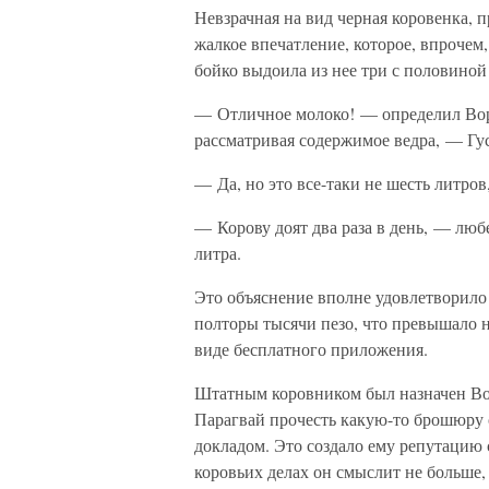
Невзрачная на вид черная коровенка, п
жалкое впечатление, которое, впрочем,
бойко выдоила из нее три с половиной
— Отличное молоко! — определил Воро
рассматривая содержимое ведра, — Гус
— Да, но это все-таки не шесть литро
— Корову доят два раза в день, — люб
литра.
Это объяснение вполне удовлетворило 
полторы тысячи пезо, что превышало 
виде бесплатного приложения.
Штатным коровником был назначен Во
Парагвай прочесть какую-то брошюру 
докладом. Это создало ему репутацию 
коровьих делах он смыслит не больше,