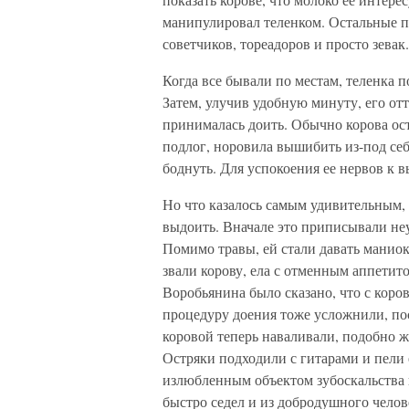
манипулировал теленком. Остальные п
советчиков, тореадоров и просто зевак.
Когда все бывали по местам, теленка п
Затем, улучив удобную минуту, его о
принималась доить. Обычно корова ост
подлог, норовила вышибить из-под себ
боднуть. Для успокоения ее нервов к в
Но что казалось самым удивительным, 
выдоить. Вначале это приписывали не
Помимо травы, ей стали давать маниок
звали корову, ела с отменным аппетит
Воробьянина было сказано, что с коро
процедуру доения тоже усложнили, по
коровой теперь наваливали, подобно
Остряки подходили с гитарами и пели 
излюбленным объектом зубоскальства
быстро седел и из добродушного челов