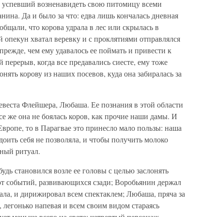
к успевший возненавидеть свою питомицу всеми
ина. Да и было за что: едва лишь кончалась дневная
общали, что корова удрала в лес или скрылась в
 опекун хватал веревку и с проклятиями отправлялся
прежде, чем ему удавалось ее поймать и привести к
 перерыв, когда все предавались сиесте, ему тоже
нять корову из наших посевов, куда она забиралась за
евеста Флейшера, Любаша. Ее познания в этой области
се же она не боялась коров, как прочие наши дамы. И
 Европе, то в Парагвае это принесло мало пользы: наша
 доить себя не позволяла, и чтобы получить молоко
ный ритуал.
удь становился возле ее головы с целью заслонять
от событий, развивающихся сзади; Воробьянин держал
тала, и дирижировал всем спектаклем; Любаша, пряча за
, легонько напевая и всем своим видом стараясь
сует меньше всего на свете; четвертый персонаж