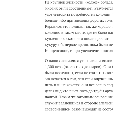
Из крупной живности «колхоз» обладал
многих были собственные). Разумеется
удовлетворить потребностей колонии, т
больше, ибо при здешних дорогах тольк
Керманов это понимал так же хорошо, к
колонию в таком месте, где не было па
купленного скота нам вполне достато
кукурузой, первое время, пока были де
Концепсионе, и при увеличении поголо
О наших лошадях я уже писал, а волов
1,300 пезо (около трех долларов). Он
были послушны, если не считать неко
заключается в том, что если впряженны
пить или не хочется, они все равно све
делая вид что пьют, хоть до трубы арх
палкой. Таким же законным основанием
служит валяющийся в стороне апельсин
сговорившись, разом выходят из сост