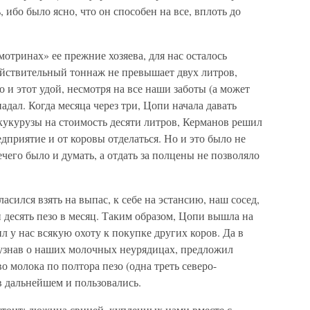
 ибо было ясно, что он способен на все, вплоть до
отринах» ее прежние хозяева, для нас осталось
 действительный тоннаж не превышает двух литров,
 и этот удой, несмотря на все наши заботы (а может
адал. Когда месяца через три, Цопи начала давать
 кукурузы на стоимость десяти литров, Керманов решил
дприятие и от коровы отделаться. Но и это было не
ечего было и думать, а отдать за полцены не позволяло
асился взять на выпас, к себе на эстансию, наш сосед,
 десять пезо в месяц. Таким образом, Цопи вышла на
л у нас всякую охоту к покупке других коров. Да в
 узнав о наших молочных неурядицах, предложил
 молока по полтора пезо (одна треть северо-
в дальнейшем и пользовались.
стоит: дюжина свиней, купленных нами вместе с