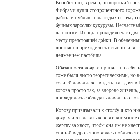
Воробьянин, в рекордно короткий сро
Фибрами души стопроцентного горожан
работа и публика шла отдыхать, ему со
буйных зарослях кукурузы. Несчастный
на поиски. Иногда проходило часа два 
месту предстоящей дойки. В обеденный
постоянно приходилось вставать и выго
неимением пастбища.
Обязанности доярки приняла на себя н
тоже были чисто теоретическими, но в
если ей доводилось видеть, как доят в
корова просто так, за здорово живешь,
приходилось соблюдать довольно слож
Корову привязывали к столбу и кто-ниб
доярку и отвлекать коровье внимание 
жертву за хвост, чтобы она им не хлес
спиной ведро, становилась поблизости
показать корове, что молоко ее интере