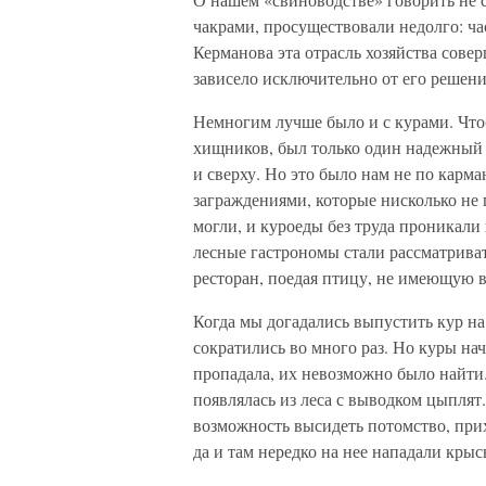
чакрами, просуществовали недолго: ча
Керманова эта отрасль хозяйства совер
зависело исключительно от его решени
Немногим лучше было и с курами. Что
хищников, был только один надежный 
и сверху. Но это было нам не по карм
заграждениями, которые нисколько не 
могли, и куроеды без труда проникали
лесные гастрономы стали рассматрива
ресторан, поедая птицу, не имеющую в
Когда мы догадались выпустить кур на
сократились во много раз. Но куры нач
пропадала, их невозможно было найти. 
появлялась из леса с выводком цыплят.
возможность высидеть потомство, прих
да и там нередко на нее нападали крыс