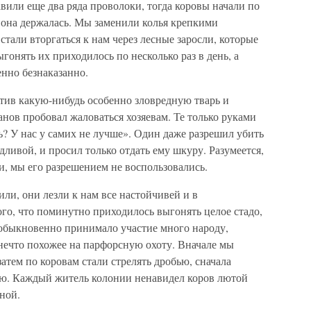
авили еще два ряда проволоки, тогда коровы начали по
 она держалась. Мы заменили колья крепкими
 стали вторгаться к нам через лесные заросли, которые
гонять их приходилось по несколько раз в день, а
нно безнаказанно.
тив какую-нибудь особенно зловредную тварь и
нов пробовал жаловаться хозяевам. Те только руками
? У нас у самих не лучше». Один даже разрешил убить
дливой, и просил только отдать ему шкуру. Разумеется,
и, мы его разрешением не воспользовались.
или, они лезли к нам все настойчивей и в
го, что поминутно приходилось выгонять целое стадо,
 обыкновенно принимало участие много народу,
 нечто похожее на парфорсную охоту. Вначале мы
атем по коровам стали стрелять дробью, сначала
чью. Каждый житель колонии ненавидел коров лютой
ной.