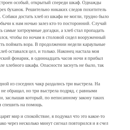
 устроен особый, открытый спереди шкаф. Однажды
рех буханок. Решительно никаких следов похититель
ь. Собаки достать хлеб из шкафа не могли, трудно было
обычи к нам ночью залез кто-то посторонний. Случай
ь самые хитроумные догадки, а хлеб стал пропадать
ился, чтобы по ночам в столовой сидел вооруженный
сть поймать вора. В продолжении недели караульные
леб оставался цел, и только. Наконец настала моя
еский фонарик, в одиннадцать часов ночи я прибыл
зле хлебного шкафа. Опасности заснуть не было, так
дной из соседних чакр раздались три выстрела. На
не обращал, но три выстрела подряд, с равными
и, заслышав который, по неписанному закону таких
и спешить на помощь.
царят мир и спокойствие, я подумал что это какое-то
ако через несколько минут сигнал повторился и я счел