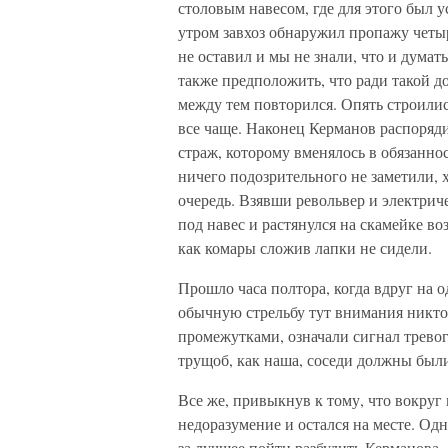
столовым навесом, где для этого был
утром завхоз обнаружил пропажу четы
не оставил и мы не знали, что и думат
также предположить, что ради такой д
между тем повторился. Опять строилис
все чаще. Наконец Керманов распоряд
страж, которому вменялось в обязанно
ничего подозрительного не заметили, х
очередь. Взявши револьвер и электрич
под навес и растянулся на скамейке во
как комары сложив лапки не сидели.
Прошло часа полтора, когда вдруг на о
обычную стрельбу тут внимания никто 
промежутками, означали сигнал тревог
трущоб, как наша, соседи должны был
Все же, привыкнув к тому, что вокруг 
недоразумение и остался на месте. Одн
за лучшее пойти разбудить Керманова.