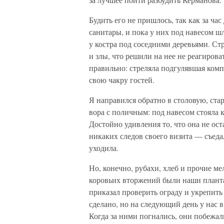
Будить его не пришлось, так как за ча
санитары, и пока у них под навесом ш
у костра под соседними деревьями. Стр
и злы, что решили на нее не реагиров
правильно: стреляла подгулявшая комп
свою чакру гостей.
Я направился обратно в столовую, ста
вора с поличным: под навесом стояла 
Достойно удивления то, что она не ос
никаких следов своего визита — съеда
уходила.
Но, конечно, рубахи, хлеб и прочие м
коровьих вторжений были наши планта
приказал проверить ограду и укрепить
сделано, но на следующий день у нас
Когда за ними погнались, они побежали