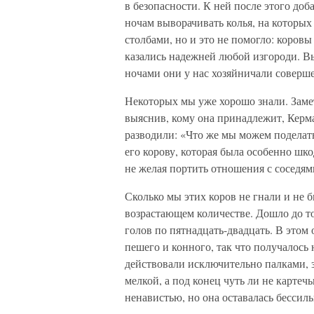
в безопасности. К ней после этого доб
ночам выворачивать колья, на которых
столбами, но и это не помогло: коровы
казались надежней любой изгороди. Вы
ночами они у нас хозяйничали соверше
Некоторых мы уже хорошо знали. Заме
выяснив, кому она принадлежит, Керма
разводили: «Что же мы можем поделать
его корову, которая была особенно шко
не желая портить отношения с соседям
Сколько мы этих коров не гнали и не б
возрастающем количестве. Дошло до то
голов по пятнадцать-двадцать. В этом
пешего и конного, так что получалось
действовали исключительно палками, з
мелкой, а под конец чуть ли не карте
ненавистью, но она оставалась бессиль