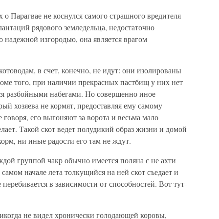
х о Парагвае не коснулся самого страшного вредителя
лантаций рядового земледельца, недостаточно
о надежной изгородью, она является врагом
.
товодам, в счет, конечно, не идут: они изолированы
оме того, при наличии прекрасных пастбищ у них нет
ся разбойными набегами. Но совершенно иное
рый хозяева не кормят, предоставляя ему самому
 говоря, его выгоняют за ворота и весьма мало
елает. Такой скот ведет полудикий образ жизни и домой
корм, ни иные радости его там не ждут.
аждой группой чакр обычно имеется поляна с не ахти
самом начале лета толкущийся на ней скот съедает и
 перебивается в зависимости от способностей. Вот тут-
никогда не видел хронически голодающей коровы,