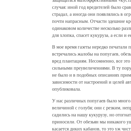
случая: иной год вредителей было сра
страдал, а иногда они появлялись в ог
почти напрасным. Отчасти здешние кре
одинаковом количестве несколько разли
для хлопка, спасет кукуруза, а если и 
В мое время газеты нередко печатали 
встречались жалобы на попугаев, обе
вред плантациям. Несомненно, все это
сильными преувеличениями. В ту пор
не было и в подобных описаниях приме
зависимости от настроений и целей ав
опубликовала.
У нас различных попугаев было много
величиной с голубя; они с резким, не
садились на нашу кукурузу, но отогна
приносили. От обезьян мы никакого ущ
касается диких кабанов, то это уж чи