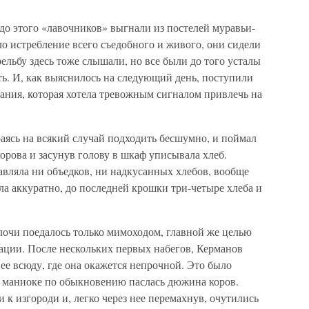
с до этого «лавочников» выгнали из постелей муравьи-
ло истребление всего съедобного и живого, они сидели
ельбу здесь тоже слышали, но все были до того усталы
ать. И, как выяснилось на следующий день, поступили
ания, которая хотела тревожным сигналом привлечь на
раясь на всякий случай подходить бесшумно, и поймал
корова и засунув голову в шкаф уписывала хлеб.
тавляла ни объедков, ни надкусанных хлебов, вообще
ла аккуратно, до последней крошки три-четыре хлеба и
елочи поедалось только мимоходом, главной же целью
ции. После нескольких первых набегов, Керманов
 ее всюду, где она окажется непрочной. Это было
 в маниоке по обыкновению паслась дюжина коров.
 к изгороди и, легко через нее перемахнув, очутились