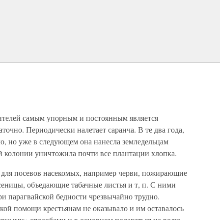
ителей самым упорным и постоянным является
аточно. Периодически налетает саранча. В те два года,
ыло, но уже в следующем она нанесла земледельцам
й колонии уничтожила почти все плантации хлопка.
 для посевов насекомых, например черви, пожирающие
сеницы, объедающие табачные листья и т, п. С ними
при парагвайской бедности чрезвычайно трудно.
кой помощи крестьянам не оказывало и им оставалось
рными» способами и в основном полагаться на волю