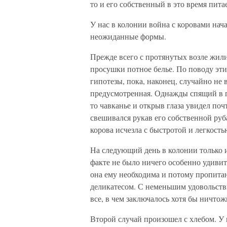
то и его собственный в это время питае
У нас в колонии война с коровами нач
неожиданные формы.
Прежде всего с протянутых возле жили
просушки потное белье. По поводу эт
гипотезы, пока, наконец, случайно не
предусмотренная. Однажды спящий в г
то чавканье и открыв глаза увидел поч
свешивался рукав его собственной ру
корова исчезла с быстротой и легкость
На следующий день в колонии только и
факте не было ничего особенно удивит
она ему необходима и потому пропитан
деликатесом. С неменьшим удовольств
все, в чем заключалось хотя бы ничтож
Второй случай произошел с хлебом. У 