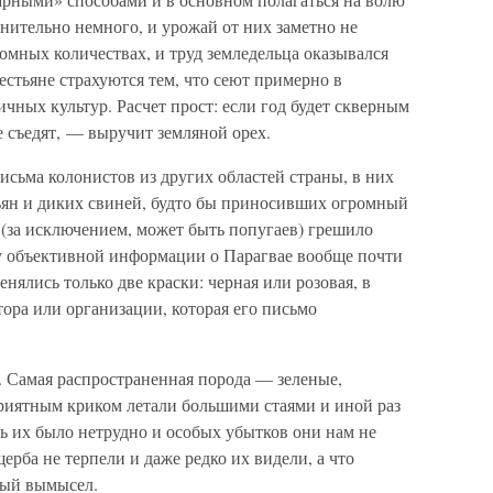
внительно немного, и урожай от них заметно не
ромных количествах, и труд земледельца оказывался
стьяне страхуются тем, что сеют примерно в
чных культур. Расчет прост: если год будет скверным
ее съедят, — выручит земляной орех.
письма колонистов из других областей страны, в них
зьян и диких свиней, будто бы приносивших огромный
 (за исключением, может быть попугаев) грешило
у объективной информации о Парагвае вообще почти
нялись только две краски: черная или розовая, в
тора или организации, которая его письмо
. Самая распространенная порода — зеленые,
приятным криком летали большими стаями и иной раз
ть их было нетрудно и особых убытков они нам не
ерба не терпели и даже редко их видели, а что
стый вымысел.