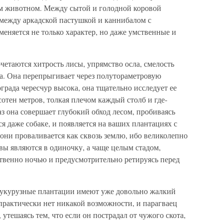
ом животном. Между сытой и голодной коровой
 между аркадской пастушкой и каннибалом с
меняется не только характер, но даже умственные и
етаются хитрость лисы, упрямство осла, смелость
на. Она перепрыгивает через полутораметровую
града чересчур высока, она тщательно исследует ее
сотен метров, толкая плечом каждый столб и где-
аз она совершает глубокий обход лесом, пробиваясь
ься даже собаке, и появляется на ваших плантациях с
они проваливается как сквозь землю, ибо великолепно
вы являются в одиночку, а чаще целым стадом,
твенно ночью и предусмотрительно ретируясь перед
кукурузные плантации имеют уже довольно жалкий
практически нет никакой возможности, и парагваец
 утешаясь тем, что если он пострадал от чужого скота,