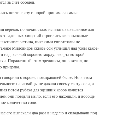
тся за счет соседей.
алась почти сразу и порой принимала самые
щ веревок по ночам стало исчезать вывешенное для
их загадочных хищений строились всевозможные
 выяснилась истина, никакими гипотезами не
амаке Миловидов сквозь сон услышал над ухом какое-
ти над головой коровью морду, изо рта которой
бахи. Пораженный этим зрелищем, он вскочил, но
ю призрака.
 говорили о корове, пожирающей белье. Но в этом
ельного: парагвайцы не давали своему скоту соли, а
ная потом рубаха для здешних коров является
ием они поедали мыло, если его находили, и вообще
ное количество соли.
нас его выпекали два раза в неделю и складывали под