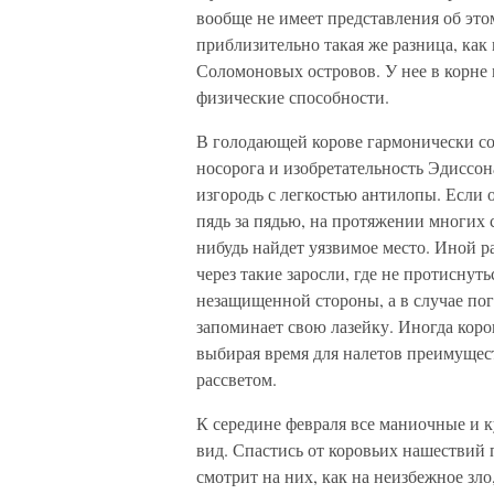
вообще не имеет представления об эт
приблизительно такая же разница, как
Соломоновых островов. У нее в корне 
физические способности.
В голодающей корове гармонически соч
носорога и изобретательность Эдиссо
изгородь с легкостью антилопы. Если о
пядь за пядью, на протяжении многих 
нибудь найдет уязвимое место. Иной р
через такие заросли, где не протиснут
незащищенной стороны, а в случае пог
запоминает свою лазейку. Иногда коро
выбирая время для налетов преимущес
рассветом.
К середине февраля все маниочные и 
вид. Спастись от коровьих нашествий 
смотрит на них, как на неизбежное зло,