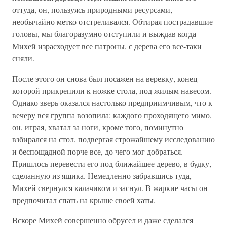
оттуда, он, пользуясь природными ресурсами,
необычайно метко отстреливался. Обтирая пострадавшие
головы, мы благоразумно отступили и выждав когда
Михей израсходует все патроны, с дерева его все-таки
сняли.
После этого он снова был посажен на веревку, конец
которой прикрепили к ножке стола, под жилым навесом.
Однако зверь оказался настолько предприимчивым, что к
вечеру вся группа возопила: каждого проходящего мимо,
он, играя, хватал за ноги, кроме того, поминутно
взбирался на стол, подвергая строжайшему исследованию
и беспощадной порче все, до чего мог добраться.
Пришлось перевести его под ближайшее дерево, в будку,
сделанную из ящика. Немедленно забравшись туда,
Михей свернулся калачиком и заснул. В жаркие часы он
предпочитал спать на крыше своей хаты.
Вскоре Михей совершенно обрусел и даже сделался