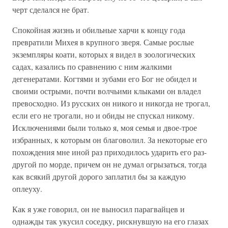
черт сделался не брат.
Спокойная жизнь и обильные харчи к концу года
превратили Михея в крупного зверя. Самые рослые
экземпляры коати, которых я видел в зоологических
садах, казались по сравнению с ним жалкими
дегенератами. Когтями и зубами его Бог не обидел и
своими острыми, почти волчьими клыками он владел
превосходно. Из русских он никого и никогда не трогал,
если его не трогали, но и обиды не спускал никому.
Исключениями были только я, моя семья и двое-трое
избранных, к которым он благоволил. За некоторые его
похождения мне иной раз приходилось ударить его раз-
другой по морде, причем он не думал огрызаться, тогда
как всякий другой дорого заплатил бы за каждую
оплеуху.
Как я уже говорил, он не выносил парагвайцев и
однажды так укусил соседку, рискнувшую на его глазах