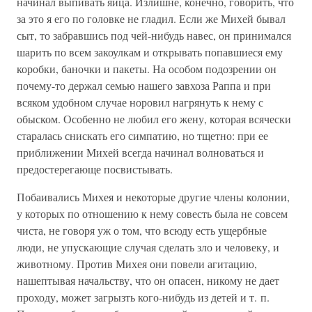
начинал выпивать яйца. Излишне, конечно, говорить, что
за это я его по головке не гладил. Если же Михей бывал
сыт, то забравшись под чей-нибудь навес, он принимался
шарить по всем закоулкам и открывать попавшиеся ему
коробки, баночки и пакеты. На особом подозрении он
почему-то держал семью нашего завхоза Раппа и при
всяком удобном случае норовил нагрянуть к нему с
обыском. Особенно не любил его жену, которая всячески
старалась снискать его симпатию, но тщетно: при ее
приближении Михей всегда начинал волноваться и
предостерегающе посвистывать.
Побаивались Михея и некоторые другие члены колонии,
у которых по отношению к нему совесть была не совсем
чиста, не говоря уж о том, что всюду есть ущербные
люди, не упускающие случая сделать зло и человеку, и
животному. Против Михея они повели агитацию,
нашептывая начальству, что он опасен, никому не дает
проходу, может загрызть кого-нибудь из детей и т. п.