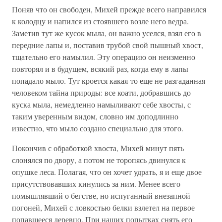
Поняв что он свободен, Михей прежде всего направился
к колодцу и напился из стоявшего возле него ведра.
Заметив тут же кусок мыла, он важно уселся, взял его в
передние лапы и, поставив трубой свой пышный хвост,
тщательно его намылил. Эту операцию он неизменно
повторял и в будущем, всякий раз, когда ему в лапы
попадало мыло. Тут кроется какая-то еще не разгаданная
человеком тайна природы: все коати, добравшись до
куска мыла, немедленно намыливают себе хвосты, с
таким уверенным видом, словно им доподлинно
известно, что мыло создано специально для этого.
Покончив с обработкой хвоста, Михей минут пять
слонялся по двору, а потом не торопясь двинулся к
опушке леса. Полагая, что он хочет удрать, я и еще двое
присутствовавших кинулись за ним. Менее всего
помышлявший о бегстве, но испуганный внезапной
погоней, Михей с ловкостью белки взлетел на первое
попавшееся деревцо. При наших попытках снять его