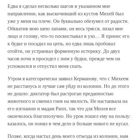
Едва я сделал несколько шагов в указанном мне
направлении, как выскочивший из кустов Михей был
уже у меня на плече. Он буквально обезумел от радости.
Обхватив мою шею лапами, он весь трясся, лизал мне
лицо и голову, что-то посвистывал в ухо… Я принес его
к будке и посадил на цепь, но едва лишь пробовал
отойти, он устраивал форменную истерику. До двух
часов ночи я просидел с ним у будки, прежде чем он
успокоился и отпустил меня спать.
Утром я категорически заявил Керманову, что с Михеем
не расстанусь и лучше сам уйду из колонии. Но до этого
не дошло: диктатор был растроган преданностью
животного и сменил гнев на милость. Не настаивала на
его изгнании и мадам Рапп, так что для Михея все
окончилось благополучно. Но урок пошел ему на пользу:
казалось, он понял в чем дело и больше никого не кусал.
Позже, когда настал день моего отъезда из колонии, нам