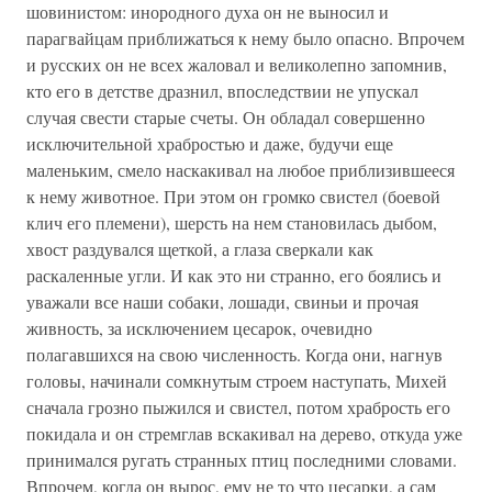
шовинистом: инородного духа он не выносил и
парагвайцам приближаться к нему было опасно. Впрочем
и русских он не всех жаловал и великолепно запомнив,
кто его в детстве дразнил, впоследствии не упускал
случая свести старые счеты. Он обладал совершенно
исключительной храбростью и даже, будучи еще
маленьким, смело наскакивал на любое приблизившееся
к нему животное. При этом он громко свистел (боевой
клич его племени), шерсть на нем становилась дыбом,
хвост раздувался щеткой, а глаза сверкали как
раскаленные угли. И как это ни странно, его боялись и
уважали все наши собаки, лошади, свиньи и прочая
живность, за исключением цесарок, очевидно
полагавшихся на свою численность. Когда они, нагнув
головы, начинали сомкнутым строем наступать, Михей
сначала грозно пыжился и свистел, потом храбрость его
покидала и он стремглав вскакивал на дерево, откуда уже
принимался ругать странных птиц последними словами.
Впрочем, когда он вырос, ему не то что цесарки, а сам