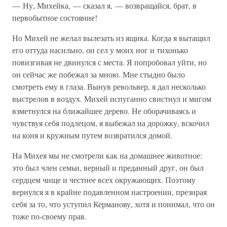
— Ну, Михейка, — сказал я, — возвращайся, брат, в
первобытное состояние!
Но Михей не желал вылезать из ящика. Когда я вытащил
его оттуда насильно, он сел у моих ног и тихонько
повизгивая не двинулся с места. Я попробовал уйти, но
он сейчас же побежал за мною. Мне стыдно было
смотреть ему в глаза. Вынув револьвер, я дал несколько
выстрелов в воздух. Михей испуганно свистнул и мигом
взметнулся на ближайшее дерево. Не оборачиваясь и
чувствуя себя подлецом, я выбежал на дорожку, вскочил
на коня и кружным путем возвратился домой.
На Михея мы не смотрели как на домашнее животное:
это был член семьи, верный и преданный друг, он был
сердцем чище и честнее всех окружающих. Поэтому
вернулся я в крайне подавленном настроении, презирая
себя за то, что уступил Керманову, хотя и понимал, что он
тоже по-своему прав.