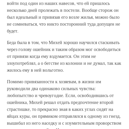
войти под один из наших навесов, что ей пришлось
несколько дней пролежать в постели. Вообще сторож он
был идеальный и привязав его возле жилья, можно было
не сомневаться, что никто посторонний туда допущен не
будет.
Беда была в том, что Михей хорошо научился стаскивать
через голову ошейник и таким образом мог освободиться
от привязи когда ему вздумается. Он этим не
злоупотреблял, а о бегстве из колонии и не думал, так как
жилось ему в ней вольготно.
Помимо привязанности к хозяевам, в жизни им
руководили два одинаково сильных чувства:
любопытство и чревоугодие. Если, освободившись от
ошейника, Михей решал отдать предпочтение второй
страстишке, то прекрасно зная в каких углах сидят на
яйцах куры, он прямиком отправлялся к одному из гнезд,
вышибал из него наседку и с изумительным проворством