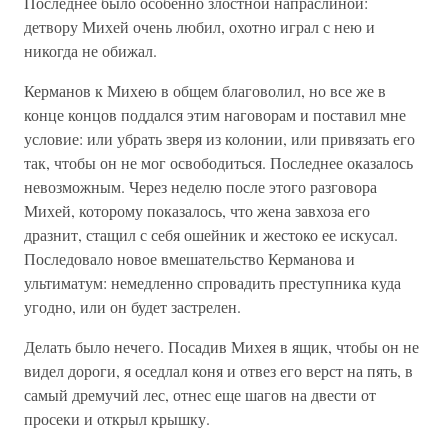
Последнее было особенно злостной напраслиной:
детвору Михей очень любил, охотно играл с нею и
никогда не обижал.
Керманов к Михею в общем благоволил, но все же в
конце концов поддался этим наговорам и поставил мне
условие: или убрать зверя из колонии, или привязать его
так, чтобы он не мог освободиться. Последнее оказалось
невозможным. Через неделю после этого разговора
Михей, которому показалось, что жена завхоза его
дразнит, стащил с себя ошейник и жестоко ее искусал.
Последовало новое вмешательство Керманова и
ультиматум: немедленно спровадить преступника куда
угодно, или он будет застрелен.
Делать было нечего. Посадив Михея в ящик, чтобы он не
видел дороги, я оседлал коня и отвез его верст на пять, в
самый дремучий лес, отнес еще шагов на двести от
просеки и открыл крышку.