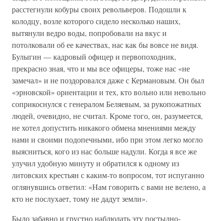
расстегнули кобуры своих револьверов. Подошли к
колодцу, возле которого сидело несколько наших,
вытянули ведро воды, попробовали на вкус и
потолковали об ее качествах, нас как бы вовсе не видя.
Булыгин — кадровый офицер и первопоходник,
прекрасно зная, что и мы все офицеры, тоже нас «не
замечал» и не поздоровался даже с Кермановым. Он был
«эрновской» ориентации и тех, кто вольно или невольно
соприкоснулся с генералом Беляевым, за рукопожатных
людей, очевидно, не считал. Кроме того, он, разумеется,
не хотел допустить никакого обмена мнениями между
нами и своими подопечными, ибо при этом легко могло
выясниться, кого из нас больше надули. Когда я все же
улучил удобную минуту и обратился к одному из
литовских крестьян с каким-то вопросом, тот испуганно
оглянувшись ответил: «Нам говорить с вами не велено, а
кто не послухает, тому не дадут земли».
Было забавно и грустно наблюдать эту постыдно-