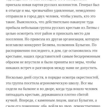
приехала новая партия русских колонистов. Генерал был
в отъезде и мы, чрезвычайно удивленные, немедленно
отправили в город двух человек, чтобы узнать, кто это
такие. Выяснилось, что действительно накануне туда
прибыла небольшая группа русских крестьян из Литвы с
целью осмотреть этот район и приискать место для
поселения. Но привезла их другая организация, которую
возглавлял конкурент Беляева, полковник Булыгин. По
распоряжению последнего, в дом, где остановились эти
крестьяне, наших представителей самым бесцеремонным
образом не впустили и были приняты все меры, чтобы
никаких встреч и разговоров между нами не допустить.
Несколько дней спустя, в порядке осмотра окрестностей,
эта группа посетила агрономическую школу. Все мы
сидели на балконе и во дворе, когда туда вошло человек
пятнадцать крестьян, державшихся плотно сбитой
кучкой. Впереди, с каменным лицом, шагал Булыгин, а
сзади его помощник; оба, войдя во двор, демонстративно