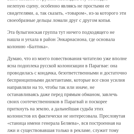
нелепую сцену, особенно являясь не простыми ее
свидетелями, а, так сказать, «товаром», из-за которого эти
своеобразные дельцы ломали друг с другом копья.
Эта булыгинская группа тут ничего подходящего не
нашла и уехала в район Энкарнасиона, где основала
колонию «Балтика».
Думаю, что из моего повествования читателю уже вполне
ясна подоплека русской колонизации в Парагвае: она
проводилась с кондачка, безответственными и достаточно
беспринципными дилетантами, которые все свои усилия
направляли на то, чтобы так или иначе, не
останавливаясь даже перед прямым обманом, завлечь
своих соотечественников в Парагвай и поскорее
приткнуть на землю, а дальнейшая судьба этих
колонистов их фактически не интересовала. Пресловутая
«станица имени генерала Беляева», вся построенная на
лжи и существовавшая только в рекламе, служит тому