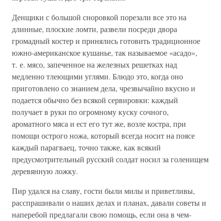
Денщики с большой сноровкой порезали все это на
длинные, плоские ломти, развели посреди двора
громадный костер и принялись готовить традиционное
южно-американское кушанье, так называемое «асадо»,
т. е. мясо, запеченное на железных решетках над
медленно тлеющими углями. Блюдо это, когда оно
приготовлено со знанием дела, чрезвычайно вкусно и
подается обычно без всякой сервировки: каждый
получает в руки по огромному куску сочного,
ароматного мяса и ест его тут же, возле костра, при
помощи острого ножа, который всегда носит на поясе
каждый парагваец, точно также, как всякий
предусмотрительный русский солдат носил за голенищем
деревянную ложку.
Пир удался на славу, гости были милы и приветливы,
расспрашивали о наших делах и планах, давали советы и
наперебой предлагали свою помощь, если она в чем-