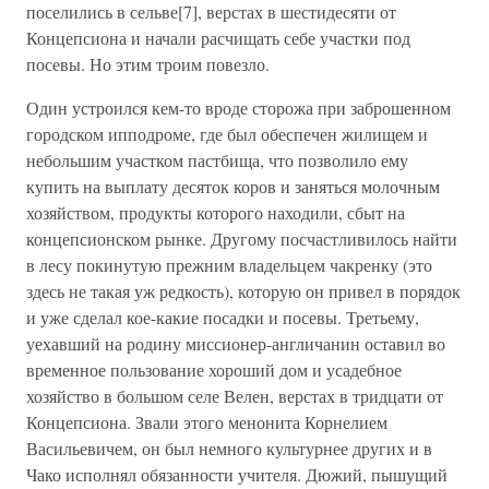
поселились в сельве[7], верстах в шестидесяти от
Концепсиона и начали расчищать себе участки под
посевы. Но этим троим повезло.
Один устроился кем-то вроде сторожа при заброшенном
городском ипподроме, где был обеспечен жилищем и
небольшим участком пастбища, что позволило ему
купить на выплату десяток коров и заняться молочным
хозяйством, продукты которого находили, сбыт на
концепсионском рынке. Другому посчастливилось найти
в лесу покинутую прежним владельцем чакренку (это
здесь не такая уж редкость), которую он привел в порядок
и уже сделал кое-какие посадки и посевы. Третьему,
уехавший на родину миссионер-англичанин оставил во
временное пользование хороший дом и усадебное
хозяйство в большом селе Велен, верстах в тридцати от
Концепсиона. Звали этого менонита Корнелием
Васильевичем, он был немного культурнее других и в
Чако исполнял обязанности учителя. Дюжий, пышущий