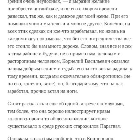
зрения очень неудобных, — я выразил желание
приобрести английское, и он его в скором времени
разыскал, так же, как и дамское для моей жены. При его
помощи купили мы телеги и многое другое. Конечно, на
всех этих сделках он кое-что зарабатывал, но жизнь на
каждом шагу показывала, что без его посредничества все
это стоило бы нам много дороже. Словом, зная все и всех
в этом районе и будучи, не в пример нам, деловым и
расторопным человеком, Корнелий Васильевич оказался
нашим добрым гением и судьба его за это вознаградила: к
тому времени, когда мы окончательно обанкротились (не
по его, конечно, вине), он, благодаря тому, что на нас
заработал, прочно встал на ноги.
Стоит рассказать и еще об одной встрече с земляками,
тем более, что она хорошо иллюстрирует нравы
колонизаторов и то общее положение, которое
существовало в среде русских старожилов Парагвая.
Однажды кто-то нам сообщил, что в Концепсион