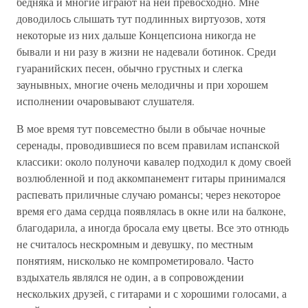
бедняка и многие играют на ней превосходно. Мне
доводилось слышать тут подлинных виртуозов, хотя
некоторые из них дальше Концепсиона никогда не
бывали и ни разу в жизни не надевали ботинок. Среди
гуаранийских песен, обычно грустных и слегка
заунывных, многие очень мелодичны и при хорошем
исполнении очаровывают слушателя.
В мое время тут повсеместно были в обычае ночные
серенады, проводившиеся по всем правилам испанской
классики: около полуночи кавалер подходил к дому своей
возлюбленной и под аккомпанемент гитары принимался
распевать приличные случаю романсы; через некоторое
время его дама сердца появлялась в окне или на балконе,
благодарила, а иногда бросала ему цветы. Все это отнюдь
не считалось нескромным и девушку, по местным
понятиям, нисколько не компрометировало. Часто
вздыхатель являлся не один, а в сопровождении
нескольких друзей, с гитарами и с хорошими голосами, а