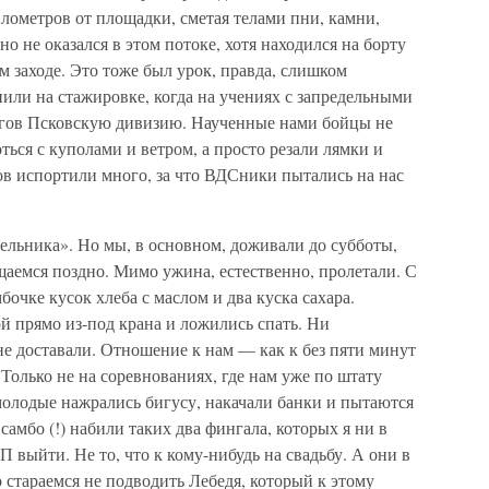
илометров от площадки, сметая телами пни, камни,
о не оказался в этом потоке, хотя находился на борту
 заходе. Это тоже был урок, правда, слишком
или на стажировке, когда на учениях с запредельными
гов Псковскую дивизию. Наученные нами бойцы не
ться с куполами и ветром, а просто резали лямки и
ов испортили много, за что ВДСники пытались на нас
льника». Но мы, в основном, доживали до субботы,
щаемся поздно. Мимо ужина, естественно, пролетали. С
очке кусок хлеба с маслом и два куска сахара.
ой прямо из-под крана и ложились спать. Ни
е доставали. Отношение к нам — как к без пяти минут
 Только не на соревнованиях, где нам уже по штату
молодые нажрались бигусу, накачали банки и пытаются
самбо (!) набили таких два фингала, которых я ни в
 выйти. Не то, что к кому-нибудь на свадьбу. А они в
о стараемся не подводить Лебедя, который к этому