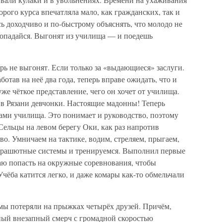
рого курса впечатляла мало, как гражданских, так и
ь доходчиво и по-быстрому объяснять, что молодо не
 попадайся. Выгонят из училища — и поедешь
рь не выгонят. Если только за «выдающиеся» заслуги.
отав на неё два года, теперь вправе ожидать, что и
уже чёткое представление, чего он хочет от училища.
 в Рязани девчонки. Настоящие мадонны! Теперь
ами училища. Это понимает и руководство, поэтому
Сельцы на левом берегу Оки, как раз напротив
о. Умничаем на тактике, водим, стреляем, прыгаем,
арашютные системы и тренируемся. Выполнил первые
аю попасть на окружные соревнования, чтобы
чёба катится легко, и даже комары как-то обмельчали
 мы потеряли на прыжках четырёх друзей. Причём,
ный внезапный смерч с громадной скоростью