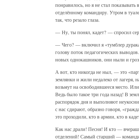
понравилось, но я не стал показывать 
отделённому командиру. Утром в туале
так, что резало глаза.
— Ну, ты понял, кадет? — спросил се
— Чего? — включил я «тумблер дурака
голову поток педагогических выводов
новых однокашников, они ныли и грози
А вот, кто никогда не ныл, — это «па
землянки и жили недалеко от лагеря, н
возьмут на освободившееся место. Или
Ведь было такое три года назад! В зе
распорядок дня и выполняют неукосни
с нас сдирают, образно говоря, «гражд
это проходили, кто в армии, кто в каде
Как нас драли! Песня! И кто — вчера
отделений! Самый старший — командир