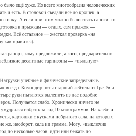
го было ещё хуже. Из всего многообразия человеческих
ть и есть. В столовой съедали всё до крошек, а
ю точку. А если при этом можно было снять сапоги, то
одготовка к прыжкам — отдых, сам прыжок —
 редки. Всё остальное — жёсткая проверка «на
у как нравится).
тал рапорт, кому предложили, а кого, предварительно
в неблизкие десантные гарнизоны — «пыльную»
Нагрузки учебные и физические запредельные.
как всегда. Командир роты старший лейтенант Грачёв и
етыре руки пытаются вылепить из нас подобие
еров. Получается слабо. Хронически ничего не
я умудрился набрать за год 10 килограммов. На хлебе и
усты, картошки с кусками небритого сала, на которых
мне же, наоборот, сала ни грамма. Могу, «выключив
олод по несколько часов, идти или бежать по