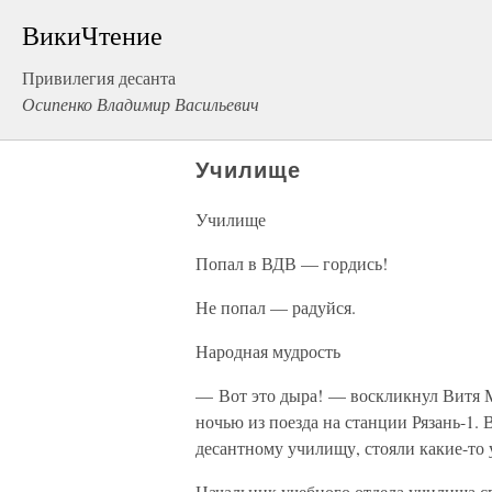
ВикиЧтение
Привилегия десанта
Осипенко Владимир Васильевич
Училище
Училище
Попал в ВДВ — гордись!
Не попал — радуйся.
Народная мудрость
— Вот это дыра! — воскликнул Витя Ма
ночью из поезда на станции Рязань-1. 
десантному училищу, стояли какие-то
Начальник учебного отдела училища сп