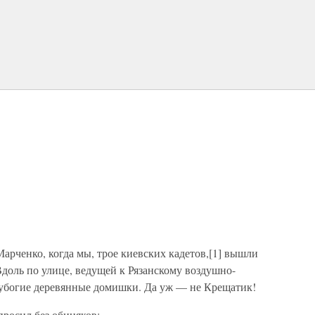
рченко, когда мы, трое киевских кадетов,[1] вышли
Вдоль по улице, ведущей к Рязанскому воздушно-
 убогие деревянные домишки. Да уж — не Крещатик!
росил без обиняков: