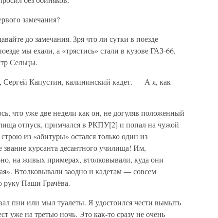
ервого замечания?
авайте до замечания. Зря что ли сутки в поезде
поезде мы ехали, а «трястись» стали в кузове ГАЗ-66,
нтр Сельцы.
, Сергей Капустин, калининский кадет. — А я, как
сь, что уже две недели как он, не догуляв положенный
лища отпуск, примчался в РКПУ[2] и попал на чужой
 строю из «абитуры» остался только один из
 звание курсанта десантного училища! Им,
но, на живых примерах, втолковывали, куда они
ая». Втолковывали заодно и кадетам — совсем
 руку Паши Грачёва.
вал пни или мыл туалеты. Я удостоился чести вымыть
т уже на третью ночь. Это как-то сразу не очень