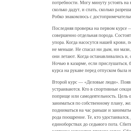
потребности. Могу минуту устоять на 
сколько дадут, и спать, сколько разре
Робко знакомлюсь с достопримечательн
Последняя проверка на первом курсе 
совершенно отдельная порода. Состоят 
упора. Когда насосутся нашей крови, п
не меньше. Не спасал ни дым, ни мази
они летают. Когда останавливались и,
Ночью в казарме, если прислушаться, 
курса на рукаве перед отпуском была н
Второй курс — «Деловые люди». Появил
устраиваются. Кто в спортивные секци
поприще или самодеятельность. Цель 
заниматься по собственному плану, же
подниматься на час раньше и занимать
рода поощрение. Те, кто удостаивался, 
единоборствах до седьмого пота. Сбит
карточка курсантов второго курса. Сб