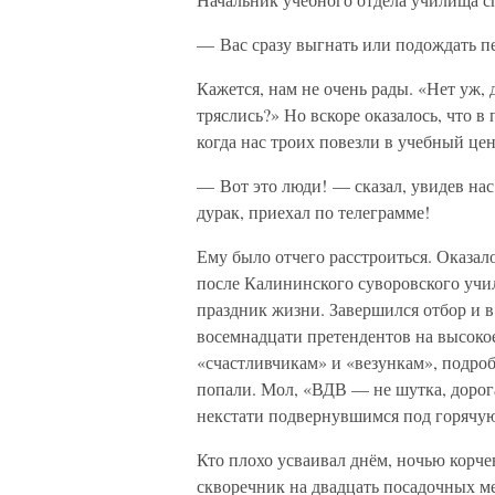
— Вас сразу выгнать или подождать п
Кажется, нам не очень рады. «Нет уж, д
тряслись?» Но вскоре оказалось, что в 
когда нас троих повезли в учебный це
— Вот это люди! — сказал, увидев нас
дурак, приехал по телеграмме!
Ему было отчего расстроиться. Оказало
после Калининского суворовского учи
праздник жизни. Завершился отбор и в
восемнадцати претендентов на высокое
«счастливчикам» и «везункам», подроб
попали. Мол, «ВДВ — не шутка, дорог
некстати подвернувшимся под горячую
Кто плохо усваивал днём, ночью корче
скворечник на двадцать посадочных мес