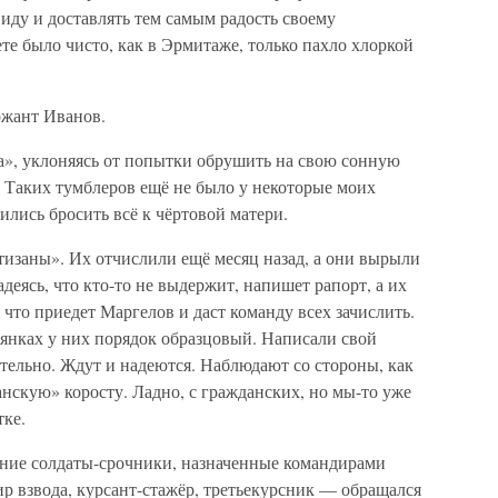
виду и доставлять тем самым радость своему
те было чисто, как в Эрмитаже, только пахло хлоркой
ржант Иванов.
», уклоняясь от попытки обрушить на свою сонную
. Таких тумблеров ещё не было у некоторые моих
лись бросить всё к чёртовой матери.
ртизаны». Их отчислили ещё месяц назад, а они вырыли
адеясь, что кто-то не выдержит, напишет рапорт, а их
 что приедет Маргелов и даст команду всех зачислить.
млянках у них порядок образцовый. Написали свой
тельно. Ждут и надеются. Наблюдают со стороны, как
анскую» коросту. Ладно, с гражданских, но мы-то уже
тке.
шние солдаты-срочники, назначенные командирами
 взвода, курсант-стажёр, третьекурсник — обращался