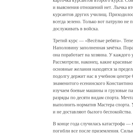
и выяснения отношений нет. Лычка вто
курсантов других училищ. Приходилос
всегда зелено. Только вот патрулю не
дослуживать в войска.
Третий курс — «Весёлые ребята». Тепе
Наполовину заполненная зачётка. Пораб
она поработает на хозяина. У каждого 
Рассмотрели, наконец, какие красивые
основные желания находятся за предел
подолгу держит нас в учебном центре 
знаменитого есенинского Константинов
изучаем боевые машины и грузовые п
разряды по десяти видам спорта. Мечт
выполнить норматив Мастера спорта. У
и не доставляют былого беспокойства.
В конце года случилась катастрофа —
погибли все после приземления. Силь