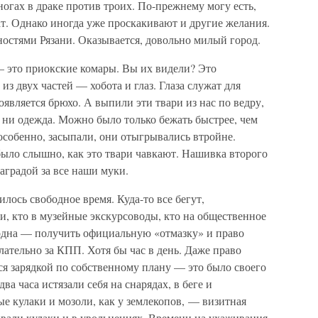
ногах в драке против троих. По-прежнему могу есть,
шат. Однако иногда уже проскакивают и другие желания.
остями Рязани. Оказывается, довольно милый город.
— это приокские комары. Вы их видели? Это
из двух частей — хобота и глаз. Глаза служат для
оявляется брюхо. А выпили эти твари из нас по ведру,
, ни одежда. Можно было только бежать быстрее, чем
 особенно, засыпали, они отыгрывались втройне.
было слышно, как это твари чавкают. Нашивка второго
аградой за все наши муки.
ось свободное время. Куда-то все бегут,
и, кто в музейные экскурсоводы, кто на общественное
одна — получить официальную «отмазку» и право
лательно за КПП. Хотя бы час в день. Даже право
ся зарядкой по собственному плану — это было своего
два часа истязали себя на снарядах, в беге и
ые кулаки и мозоли, как у землекопов, — визитная
ивали кулаки и в увольнениях. Времени на ухаживания