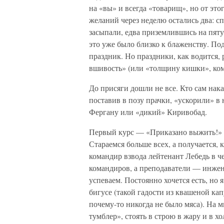
на «вы» и всегда «товарищ», но от это
желаний через неделю остались два: спа
засыпали, едва приземлившись на пяту
это уже было близко к блаженству. П
праздник. Но праздники, как водится,
вшивость» (или «толщину кишки», ком
До присяги дошли не все. Кто сам нака
поставив в позу прачки, «ускорили» 
Фергану или «дикий» Киривобад.
Первый курс — «Приказано выжить!» 
Стараемся больше всех, а получается, 
командир взвода лейтенант Лебедь в ч
командиров, а преподаватели — инжен
успеваем. Постоянно хочется есть, но 
бигусе (такой гадости из квашеной кап
почему-то никогда не было мяса). На 
тумблер», стоять в строю в жару и в х