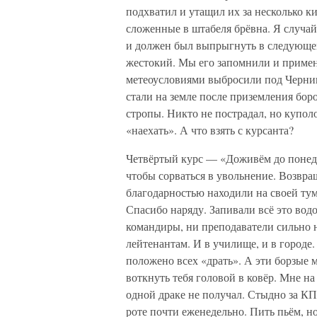
подхватил и утащил их за несколько к
сложенные в штабеля брёвна. Я случайн
и должен был выпрыгнуть в следующем
жестокий. Мы его запомнили и примен
метеоусловиями выбросили под Черни
стали на земле после приземления боро
стропы. Никто не пострадал, но купол
«наехать». А что взять с курсанта?
Четвёртый курс — «Доживём до понеде
чтобы сорваться в увольнение. Возвра
благодарностью находили на своей тумб
Спасибо наряду. Запивали всё это вод
командиры, ни преподаватели сильно н
лейтенантам. И в училище, и в городе.
положено всех «драть». А эти борзые 
воткнуть тебя головой в ковёр. Мне на 
одной драке не получал. Стыдно за КПП
роте почти еженедельно. Пить пьём, н