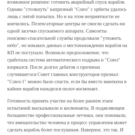
возможное решение: готовить аварийный спуск корабля.
Однако "столкнуть" капризный "Союз" с орбиты удалось
лишь с пятой попытки. Но и на этом неприятности не
кончились. Пеленгаторные центры не смогли сделать ни
одной засечки спускаемого аппарата. Самолеты
поисково-спасательной службы продолжали "утюжить
небо", но никаких данных о местонахождении корабля на
КП не поступало. Возникло предположение, что
сработала система автоматического подрыва и "Союз"
взорвался. После долгих дебатов о причинах
случившегося Совет главных конструкторов признал:
"Союз-1" можно было спасти, если бы вместо манекена в
кабине корабля находился пилот-космонавт.
Готовность принять участие на более раннем этапе
испытаний высказывали и космонавты. В подавляющем
большинстве профессиональные летчики, они понимали,
что вмешательство человека в процесс управления может
сделать корабль более послушным. Наверное, это так. И