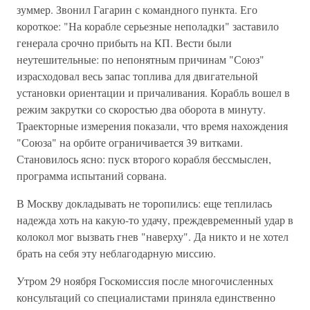
зуммер. Звонил Гагарин с командного пункта. Его
короткое: "На корабле серьезные неполадки" заставило
генерала срочно прибыть на КП. Вести были
неутешительные: по непонятным причинам "Союз"
израсходовал весь запас топлива для двигательной
установки ориентации и причаливания. Корабль вошел в
режим закрутки со скоростью два оборота в минуту.
Траекторные измерения показали, что время нахождения
"Союза" на орбите ограничивается 39 витками.
Становилось ясно: пуск второго корабля бессмыслен,
программа испытаний сорвана.
В Москву докладывать не торопились: еще теплилась
надежда хоть на какую-то удачу, преждевременный удар в
колокол мог вызвать гнев "наверху". Да никто и не хотел
брать на себя эту неблагодарную миссию.
Утром 29 ноября Госкомиссия после многочисленных
консультаций со специалистами приняла единственно