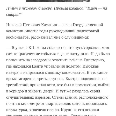
Пульт в пусковом бункере. Прошла команда: "Ключ — на
старт!"
Николай Петрович Каманин — член Государственной
комиссии, многие годы руководивший подготовкой
космонавтов, pacсказывал мне о случившемся:
— Я ушел с КП, когда стало ясно, что пуск сорвался, хотя
самые трагические события еще не наступили. Надо было
позвонить на аэродром и отменить рейс на Евпаторию,
где находился Центр управления полетом. Выбежав
наверх, я направился к домику космонавтов. В это самое
время загорелась третья ступень. Быстро поднявшись на
третий этаж, приказал всем, кто был в помещении, выйти
в коридор и закрыть двери. И тут же раздалась серия
оглушительных взрывов. Стены здания, расположенного
почти в километре от старта, словно ожили: посыпалась
штукатурка, зазвенело стекло. Крупные его осколки
свистели, врезаясь в стены и двери. Останься мы в