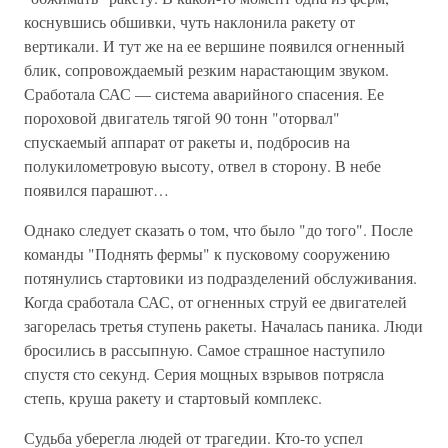
коснувшись обшивки, чуть наклонила ракету от
вертикали. И тут же на ее вершине появился огненный
блик, сопровождаемый резким нарастающим звуком.
Сработала САС — система аварийного спасения. Ее
пороховой двигатель тягой 90 тонн "оторвал"
спускаемый аппарат от ракеты и, подбросив на
полукилометровую высоту, отвел в сторону. В небе
появился парашют…
Однако следует сказать о том, что было "до того". После
команды "Поднять фермы" к пусковому сооружению
потянулись стартовики из подразделений обслуживания.
Когда сработала САС, от огненных струй ее двигателей
загорелась третья ступень ракеты. Началась паника. Люди
бросились в рассыпную. Самое страшное наступило
спустя сто секунд. Серия мощных взрывов потрясла
степь, круша ракету и стартовый комплекс.
Судьба уберегла людей от трагедии. Кто-то успел