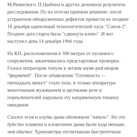
М.Рязанского, П.Цыбина и других доложила результаты
расследования. По их итогам приняли решение: после
устранения обнаруженных дефектов провести не позднее
18 декабря одиночный технологический пуск "Союза-2".
Позднее дата старта была "сдвинута влево". И вот
наступил день 14 декабря 1966 года.
На КП, расположенном в 300 метрах от пускового
сооружения, заканчивались предстартовые проверки.
Голоса операторов тонули в легком шуме разговоров
"фирмачей". После объявления "Готовность —
пятнадцать минут" стало тихо, и только аппаратура
монотонным жужжанием и щелчками реле и
переключателей нарушала эту напряженную тишину
ожидания.
Сполох огня и клубы дыма обозначали "начало". Но это
буйство пламени и клокотание дыма были куда меньше,
чем обычно. Хронометры отсчитывали быстротечные