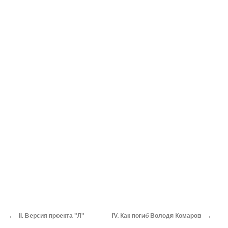
←
→
II. Версия проекта "Л"
IV. Как погиб Володя Комаров