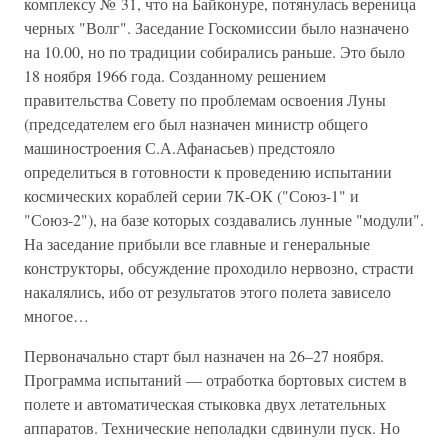
комплексу № 31, что на Байконуре, потянулась вереница
черных "Волг". Заседание Госкомиссии было назначено
на 10.00, но по традиции собирались раньше. Это было
18 ноября 1966 года. Созданному решением
правительства Совету по проблемам освоения Луны
(председателем его был назначен министр общего
машиностроения С.А.Афанасьев) предстояло
определиться в готовности к проведению испытании
космических кораблей серии 7К-ОК ("Союз-1" и
"Союз-2"), на базе которых создавались лунные "модули".
На заседание прибыли все главные и генеральные
конструкторы, обсуждение проходило нервозно, страсти
накалялись, ибо от результатов этого полета зависело
многое…
Первоначально старт был назначен на 26–27 ноября.
Программа испытаний — отработка бортовых систем в
полете и автоматическая стыковка двух летательных
аппаратов. Технические неполадки сдвинули пуск. Но