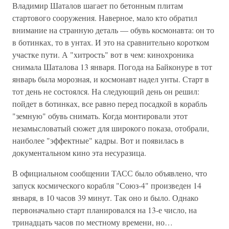
Владимир Шаталов шагает по бетонным плитам
стартового сооружения. Наверное, мало кто обратил
внимание на странную деталь — обувь космонавта: он то
в ботинках, то в унтах. И это на сравнительно коротком
участке пути. А "хитрость" вот в чем: кинохроника
снимала Шаталова 13 января. Погода на Байконуре в тот
январь была морозная, и космонавт надел унты. Старт в
тот день не состоялся. На следующий день он решил:
пойдет в ботинках, все равно перед посадкой в корабль
"земную" обувь снимать. Когда монтировали этот
незамысловатый сюжет для широкого показа, отобрали,
наиболее "эффектные" кадры. Вот и появилась в
документальном кино эта несуразица.
В официальном сообщении ТАСС было объявлено, что
запуск космического корабля "Союз-4" произведен 14
января, в 10 часов 39 минут. Так оно и было. Однако
первоначально старт планировался на 13-е число, на
тринадцать часов по местному времени, но…