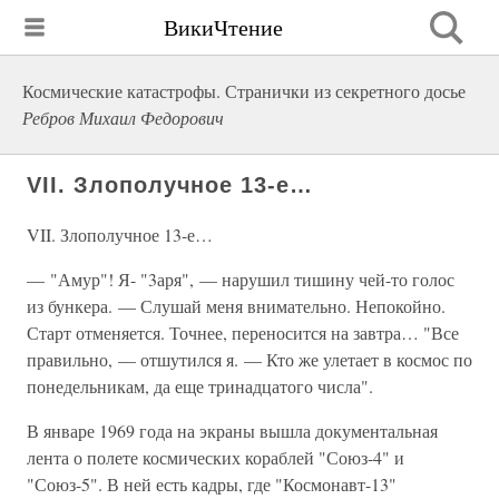
ВикиЧтение
Космические катастрофы. Странички из секретного досье
Ребров Михаил Федорович
VII. Злополучное 13-е…
VII. Злополучное 13-е…
— "Амур"! Я- "3аря", — нарушил тишину чей-то голос
из бункера. — Слушай меня внимательно. Непокойно.
Старт отменяется. Точнее, переносится на завтра… "Все
правильно, — отшутился я. — Кто же улетает в космос по
понедельникам, да еще тринадцатого числа".
В январе 1969 года на экраны вышла документальная
лента о полете космических кораблей "Союз-4" и
"Союз-5". В ней есть кадры, где "Космонавт-13"