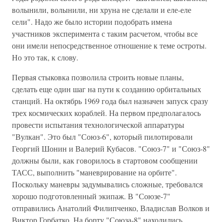
волынили, волынили, ни хруна не сделали и еле-еле
сели". Надо же было истории подобрать имена
участников эксперимента с таким расчетом, чтобы все
они имели непосредственное отношение к теме остроты.
Но это так, к слову.
Первая стыковка позволила строить новые планы,
сделать еще один шаг на пути к созданию орбитальных
станций. На октябрь 1969 года был назначен запуск сразу
трех космических кораблей. На первом предполагалось
провести испытания технологической аппаратуры
"Вулкан". Это был "Союз-6", который пилотировали
Георгий Шонин и Валерий Кубасов. "Союз-7" и "Союз-8"
должны были, как говорилось в стартовом сообщении
ТАСС, выполнить "маневрирование на орбите".
Поскольку маневры задумывались сложные, требовался
хорошо подготовленный экипаж. В "Союзе-7"
отправились Анатолий Филипченко, Владислав Волков и
Виктор Горбатко. На борту "Союза-8" находились