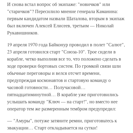
И снова встал вопрос об экипаже: "новичков" или
"старичков"? Пересилило мнение генерала Каманина:
первым кандидатом назвали Шаталова, вторым в экипаж
был включен Алексей Елисеев, третьим — Николай
Рукавишников.
19 апреля 1970 года Байконур проводил в полет "Салют",
23 апреля готовился старт "Союза-10". Трое сидели в
корабле, четко выполняя все то, что положено сделать в
ходе проверки бортовых систем. По громкой связи шли
обычные переговоры и велся отсчет времени,
предупреждая космонавтов и стартовую команду о
часовой готовности… Получасовой…
пятнадцатиминутной… В корабле уже приготовились
услышать команду "Ключ — на старт!", но вместо нее
оператор тем же размеренным тембром предупредил:
— "Амуры", потуже затяните ремни, приготовьтесь к
эвакуации… Старт откладывается на сутки!