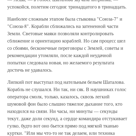
успокойся, полетим сегодня: тринадцатого в тринадцать.
Наиболее сложным этапом была стыковка "Союза-7" и
"Союза-8". Корабли сближались на затененной части
Земли. Световые маяки позволяли контролировать
сближение и ориентацию кораблей. Но сам процесс шел
со сбоями, бесконечные переговоры с Землей, советы и
рекомендации утомляли, после каждой неудачной
попытки следовала новая, но желаемого результата
достичь не удавалось.
Липкий пот выступал под нательным бельем Шаталова.
Корабль не слушался. Ни так, ни сяк. В наушниках голос
оператора смолк, только, казалось, сквозь легкий
шумовой фон было слышно тяжелое дыхание того, кто
находился на связи. Ни часы, ни минуты — секунды
текут, даже доли секунд, а сердце командира отстукивает
гулко, будто вот оно бьется прямо под мягкой тканью
куртки. "Или мы что-то не так делаем, или техника