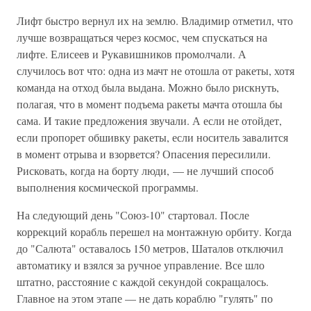
Лифт быстро вернул их на землю. Владимир отметил, что
лучше возвращаться через космос, чем спускаться на
лифте. Елисеев и Рукавишников промолчали. А
случилось вот что: одна из мачт не отошла от ракеты, хотя
команда на отход была выдана. Можно было рискнуть,
полагая, что в момент подъема ракеты мачта отошла бы
сама. И такие предложения звучали. А если не отойдет,
если пропорет обшивку ракеты, если носитель завалится
в момент отрыва и взорвется? Опасения пересилили.
Рисковать, когда на борту люди, — не лучший способ
выполнения космической программы.
На следующий день "Союз-10" стартовал. После
коррекций корабль перешел на монтажную орбиту. Когда
до "Салюта" оставалось 150 метров, Шаталов отключил
автоматику и взялся за ручное управление. Все шло
штатно, расстояние с каждой секундой сокращалось.
Главное на этом этапе — не дать кораблю "гулять" по