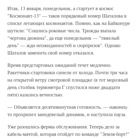
Итак, 13 января, понедельник, а стартует в космос
"Космонавт-13" — таков порядковый номер Шаталова в
списке летающих космонавтов. Помню, как на Байконуре
шутили: "Сошлись роковые числа. Трижды выпала
"чертова дюжина", да еще понедельник — "тяжелый
день" — жди неожиданностей и сюрпризов". Однако
Шаталов заменить свой номер отказался.
Время предстартовых ожиданий течет медленно.
Ракетчики-стартовики синели от холода. Почти три часа
на открытой ветру смотровой площадке (в тот морозный
день столбик термометра Г спустился ниже двадцати
пяти) казались вечностью.
— Объявляется десятиминутная готовность, — наконец-
то прохрипел заиндевелый динамик, и наступила пауза.
Уже разошлись фермы обслуживания. Теперь дело за
кабель-мачтой, которая отойдет по команде "Земля-борт!"