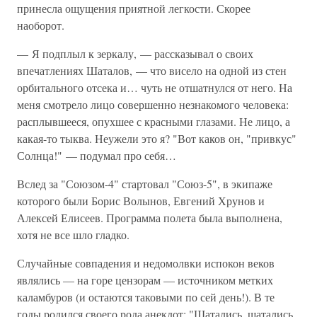
принесла ощущения приятной легкости. Скорее
наоборот.
— Я подплыл к зеркалу, — рассказывал о своих
впечатлениях Шаталов, — что висело на одной из стен
орбитального отсека и… чуть не отшатнулся от него. На
меня смотрело лицо совершенно незнакомого человека:
расплывшееся, опухшее с красными глазами. Не лицо, а
какая-то тыква. Неужели это я? "Вот каков он, "привкус"
Солнца!" — подумал про себя…
Вслед за "Союзом-4" стартовал "Союз-5", в экипаже
которого были Борис Волынов, Евгений Хрунов и
Алексей Елисеев. Программа полета была выполнена,
хотя не все шло гладко.
Случайные совпадения и недомолвки испокон веков
являлись — на горе цензорам — источником метких
каламбуров (и остаются таковыми по сей день!). В те
годы родился своего рода анекдот: "Шатались, шатались,