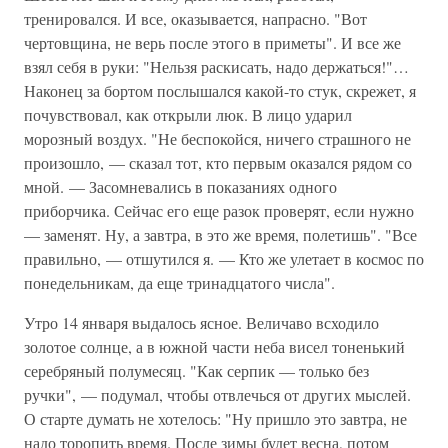
тренировался. И все, оказывается, напрасно. "Вот
чертовщина, не верь после этого в приметы". И все же
взял себя в руки: "Нельзя раскисать, надо держаться!"…
Наконец за бортом послышался какой-то стук, скрежет, я
почувствовал, как открыли люк. В лицо ударил
морозный воздух. "Не беспокойся, ничего страшного не
произошло, — сказал тот, кто первым оказался рядом со
мной. — Засомневались в показаниях одного
приборчика. Сейчас его еще разок проверят, если нужно
— заменят. Ну, а завтра, в это же время, полетишь". "Все
правильно, — отшутился я. — Кто же улетает в космос по
понедельникам, да еще тринадцатого числа".
Утро 14 января выдалось ясное. Величаво всходило
золотое солнце, а в южной части неба висел тоненький
серебряный полумесяц. "Как серпик — только без
ручки", — подумал, чтобы отвлечься от других мыслей.
О старте думать не хотелось: "Ну пришло это завтра, не
надо торопить время. После зимы будет весна, потом