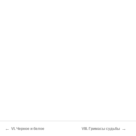
←
→
VI. Черное и белое
VIII. Гримасы судьбы