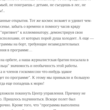
ьей, не поиграешь с детьми, не съездишь в лес, не
!..
нные открытия. Тот же космос возьмет и удивит чем-
есенье, забыть о времени и помногу часов кряду
 "притянет" к иллюминатору, демонстрируя свои
 всполохами, от которых порой душа холодеет. А еще —
еграммы на борт, требующие незамедлительных
ения в программе…
на орбите, а наша журналистская братия посылала в
льца" значимость и необычность этой работы.
 и членов госкомиссии что-нибудь эдакое
дет по программе". К этому мы привыкли и большую
гда еще попадешь к морю!
редложили покинуть Центр управления. Причину не
о. Пришлось подчиниться. Вскоре полет был
срочно. Кроме того, что "программа выполнена