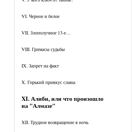
VI. Черное и белое
VII. Злополучное 13-е…
VIII. Гримасы судьбы
IX. Запрет на факт
X. Горький привкус славы
XI. Алиби, или что произошло
на "Алмазе"
XII. Трудное возвращение в ночь