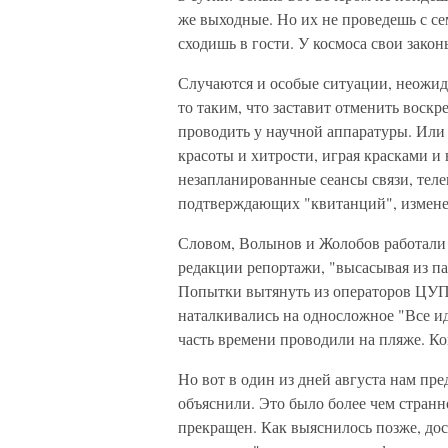
же выходные. Но их не проведешь с сем
сходишь в гости. У космоса свои законы
Случаются и особые ситуации, неожида
то таким, что заставит отменить воскр
проводить у научной аппаратуры. Или
красоты и хитрости, играя красками и
незапланированные сеансы связи, тел
подтверждающих "квитанций", измен
Словом, Волынов и Жолобов работали 
редакции репортажи, "высасывая из па
Попытки вытянуть из операторов ЦУПа
наталкивались на односложное "Все и
часть времени проводили на пляже. Ко
Но вот в один из дней августа нам п
объяснили. Это было более чем странн
прекращен. Как выяснилось позже, до