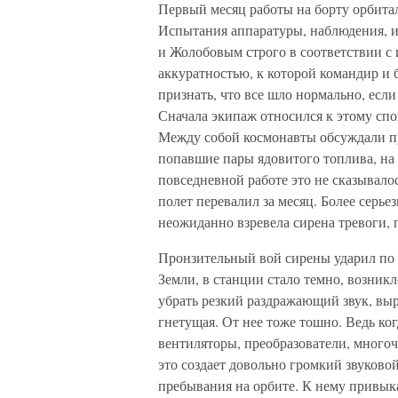
Первый месяц работы на борту орбитал
Испытания аппаратуры, наблюдения, 
и Жолобовым строго в соответствии с 
аккуратностью, к которой командир и
признать, что все шло нормально, если
Сначала экипаж относился к этому спо
Между собой космонавты обсуждали п
попавшие пары ядовитого топлива, на
повседневной работе это не сказывалос
полет перевалил за месяц. Более серьез
неожиданно взревела сирена тревоги, 
Пронзительный вой сирены ударил по 
Земли, в станции стало темно, возник
убрать резкий раздражающий звук, вы
гнетущая. От нее тоже тошно. Ведь ког
вентиляторы, преобразователи, много
это создает довольно громкий звуково
пребывания на орбите. К нему привы