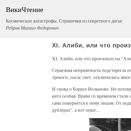
ВикиЧтение
Космические катастрофы. Странички из секретного досье
Ребров Михаил Федорович
XI. Алиби, или что прои
XI. Алиби, или что произошло на "Алм
Серьезная неприятность подстерегла их
тревоги, погас свет, отключились мно
И снова о Борисе Волынове. Не потому
него особая. Врачи со временем стали 
сама повернется к нему лицом. От под
дублерах", а вот опыт…