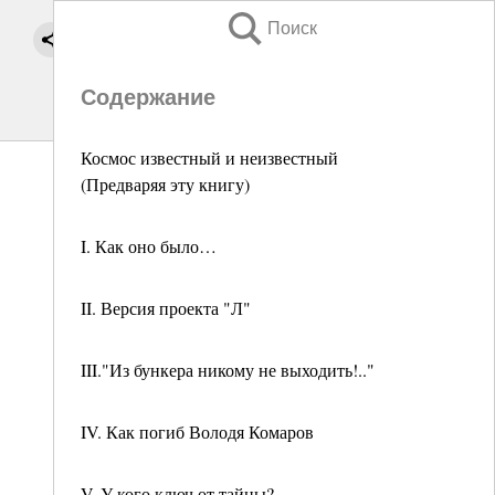
Поиск
Содержание
Космос известный и неизвестный
(Предваряя эту книгу)
I. Как оно было…
II. Версия проекта "Л"
III."Из бункера никому не выходить!.."
IV. Как погиб Володя Комаров
V. У кого ключ от тайны?