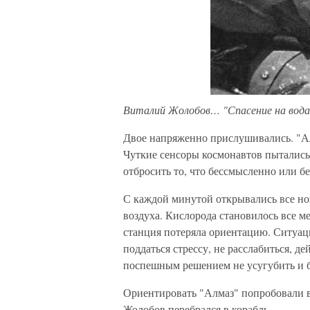
Виталий Жолобов… "Спасение на вода
Двое напряженно прислушивались. "Ал
Чуткие сенсоры космонавтов пытались
отбросить то, что бессмысленно или б
С каждой минутой открывались все но
воздуха. Кислорода становилось все ме
станция потеряла ориентацию. Ситуаци
поддаться стрессу, не расслабиться, 
поспешным решением не усугубить и б
Ориентировать "Алмаз" попробовали вр
Жолобов перебрался в корабль.