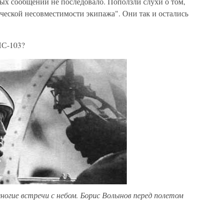
х сообщений не последовало. Поползли слухи о том,
ической несовместимости экипажа". Они так и остались
ПС-103?
огие встречи с небом. Борис Волынов перед полетом