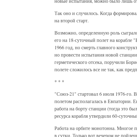
новые испытания, можно было лишь о
Так оно и случилось. Когда формирова
на второй старт.
Возможно, определенную роль сыграло 
его на 18-суточный полет на корабле 
1966 год, но смерть главного констру
но провести испытания новой станции
герметического отсека, поручили Бор
полете сложилось все не так, как пред
* * *
"Союз-21" стартовал 6 июля 1976-го. 
полетом располагалась в Евпатории. Е
работа на борту станции (тогда это бы
ресурса корабля утвердили 60-суточны
Работа на орбите монотонна. Многое по
в сутки. Только вот вечером не пойдеш