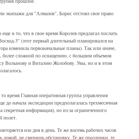
трубив прошлое.
ли экипажи для "Алмазов", Борис отстоял свое право
еще и то, что в свое время Королев предлагал послать
"Восход-3" (этот первый длительный планировался на
ктора изменила первоначальные планы). Так или иначе,
, более сложной по оснащению, с большим объемом
ису Волынову и Виталию Жолобову. Увы, но и в этом
полагалось.
В то время Главная оперативная группа управления
ще до начала экспедиции предполагалась трехмесячная
ла секретная информация), но из-за ограниченного
й полет.
вторяется изо дня в день. Те же восемь рабочих часов
ь домой, не сменишь обстановку. Те же праздники, те