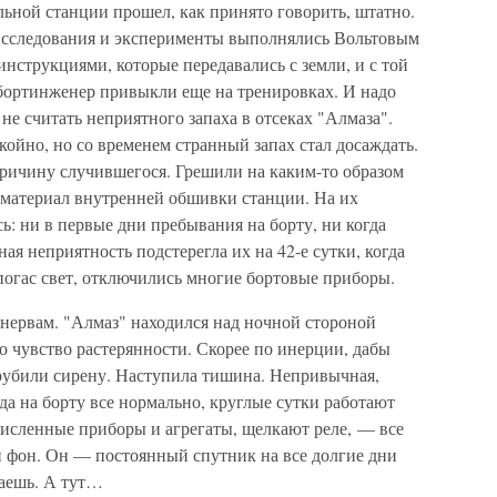
ьной станции прошел, как принято говорить, штатно.
исследования и эксперименты выполнялись Вольтовым
инструкциями, которые передавались с земли, и с той
 бортинженер привыкли еще на тренировках. И надо
 не считать неприятного запаха в отсеках "Алмаза".
койно, но со временем странный запах стал досаждать.
ричину случившегося. Грешили на каким-то образом
 материал внутренней обшивки станции. На их
ь: ни в первые дни пребывания на борту, ни когда
ная неприятность подстерегла их на 42-е сутки, когда
погас свет, отключились многие бортовые приборы.
нервам. "Алмаз" находился над ночной стороной
ло чувство растерянности. Скорее по инерции, дабы
рубили сирену. Наступила тишина. Непривычная,
да на борту все нормально, круглые сутки работают
численные приборы и агрегаты, щелкают реле, — все
й фон. Он — постоянный спутник на все долгие дни
каешь. А тут…