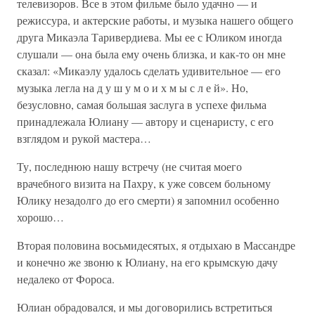
телевизоров. Все в этом фильме было удачно — и
режиссура, и актерские работы, и музыка нашего общего
друга Микаэла Таривердиева. Мы ее с Юликом иногда
слушали — она была ему очень близка, и как-то он мне
сказал: «Микаэлу удалось сделать удивительное — его
музыка легла на д у ш у м о и х м ы с л е й». Но,
безусловно, самая большая заслуга в успехе фильма
принадлежала Юлиану — автору и сценаристу, с его
взглядом и рукой мастера…
Ту, последнюю нашу встречу (не считая моего
врачебного визита на Пахру, к уже совсем больному
Юлику незадолго до его смерти) я запомнил особенно
хорошо…
Вторая половина восьмидесятых, я отдыхаю в Массандре
и конечно же звоню к Юлиану, на его крымскую дачу
недалеко от Фороса.
Юлиан обрадовался, и мы договорились встретиться