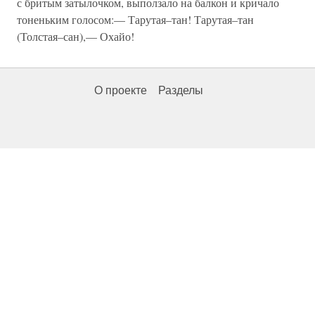
с бритым затылочком, выползало на балкон и кричало
тоненьким голосом:— Тарутая–тан! Тарутая–тан
(Толстая–сан),— Охайо!
О проекте
Разделы