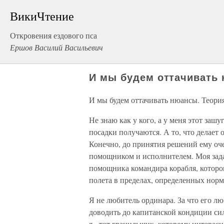
ВикиЧтение
Откровения ездового пса
Ершов Василий Васильевич
И мы будем оттачивать 
И мы будем оттачивать нюансы. Теори
Не знаю как у кого, а у меня этот зашу
посадки получаются. А то, что делает 
Конечно, до принятия решений ему оче
помощником и исполнителем. Моя задач
помощника командира корабля, котор
полета в пределах, определенных норм
Я не любитель ординара. За что его л
доводить до капитанской кондиции сил
я - тот гранильщик, которому интересн