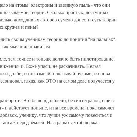
ло на атомы, электроны и звездную пыль - что они
так называемой теории. Сколько простых, доступных
олько доходчивых авторов сумело донести суть теории
ых кружев и пены?
одить своим ученикам теорию до понятия "на пальцах".
 как мычание правилам.
мле, тем точнее и тоньше должно быть пилотирование,
вижения, и, Боже упаси, не раскачивать. Нельзя
ри и долби, и показывай, показывай руками, и снова
завидовал, глядя, как ЭТО на самом деле получается у
развороте. Это было вдолблено, без интегралов, еще в
м - и действует поныне, и на все времена, пока самолет
 вдобавок, ученику, что лучше уж самому повеситься и
ь тангаж перед землей. Настращать, чтоб держал