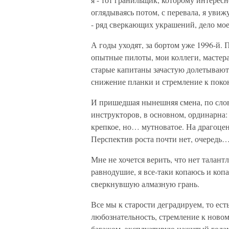
оглядываясь потом, с перевала, я увиж
- ряд сверкающих украшений, дело мое
А годы уходят, за бортом уже 1996-й. 
опытные пилоты, мои коллеги, мастера
старые капитаны зачастую долетывают
снижение планки и стремление к покою.
И пришедшая нынешняя смена, по сло
инструкторов, в основном, ординарна: 
крепкое, но… мутноватое. На драгоцен
Перспектив роста почти нет, очередь…
Мне не хочется верить, что нет талант
равнодушие, я все-таки копаюсь и коп
сверкнувшую алмазную грань.
Все мы к старости деградируем, то ест
любознательность, стремление к новом
багажом, эксплуатирую нажитый годам