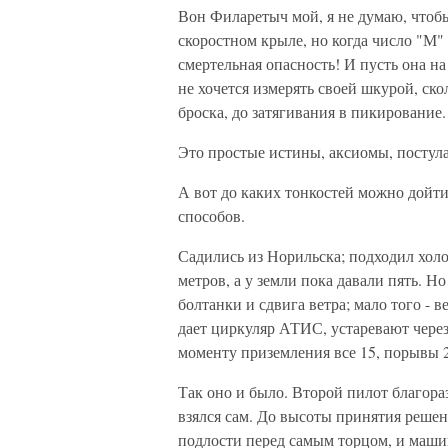
Вон Филаретыч мой, я не думаю, чтобы
скоростном крыле, но когда число "М" п
смертельная опасность! И пусть она на
не хочется измерять своей шкурой, ско
броска, до затягивания в пикирование.
Это простые истины, аксиомы, постулат
А вот до каких тонкостей можно дойт
способов.
Садились из Норильска; подходил холо
метров, а у земли пока давали пять. Н
болтанки и сдвига ветра; мало того - в
дает циркуляр АТИС, устаревают через 
моменту приземления все 15, порывы 2
Так оно и было. Второй пилот благораз
взялся сам. До высоты принятия решен
подлости перед самым торцом, и машин