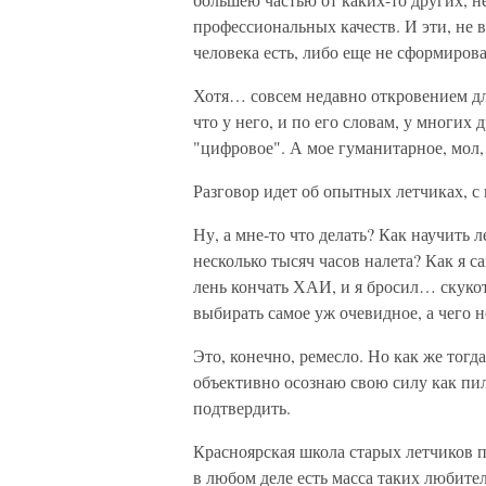
профессиональных качеств. И эти, не 
человека есть, либо еще не сформирова
Хотя… совсем недавно откровением для
что у него, и по его словам, у многих
"цифровое". А мое гуманитарное, мол, 
Разговор идет об опытных летчиках, с 
Ну, а мне-то что делать? Как научить 
несколько тысяч часов налета? Как я с
лень кончать ХАИ, и я бросил… скукот
выбирать самое уж очевидное, а чего не
Это, конечно, ремесло. Но как же тогд
объективно осознаю свою силу как пил
подтвердить.
Красноярская школа старых летчиков 
в любом деле есть масса таких любите