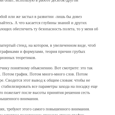
обой или же застыл в развитии -лишь бы довез
вайтесь. А что касается глубины знаний и других
ющих обеспечить ту безопасность полета, то у меня об
 затертый стенд, на котором, в увеличенном виде, чтоб
с графиками и формулами, теория причин грубых
ционных теоретиков.
тчику понятному объяснению. Вот смотрите: это так
а. Потом график. Потом много-много слов. Потом
ре. Сводится этот вывод к общим словам: чтобы не
 стабилизировать все параметры захода на посадку еще
кто пожелает после высоты принятия решения сесть
повышенного внимания.
виях, требуют этого самого повышенного внимания.
ом затертом пилотскими спинами стенде график