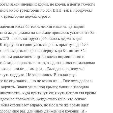
отал закон инерции: корчи, не корчи, а центр тяжести
емой мною траектории по оси ВПП, так и продолжал
и я траекторию держал строго.
адочная масса 65 тонн, легкая машина, да задняя
из-за жары режим на глиссаде пришлось установить 85-
ь 270 - такая, которую требовалось держать для
К торцу он и сдвинулся: скорость прыгнула до 290,
вления резкого крена, сдернуть до 84, потом 82;
ложным движением вправо-влево-вправо-влево и
 чтоб зафиксировать тангаж, заодно громко скомандовал
пониже, пониже… замерла… Выждал пресловутые
т чуть поддуло. Не зацепились. Выждал еще.
все не опускался… но не вечно же… Еще чуть добрал,
ло корчить. Знаки ушли под крыло; машина заводила
ринюхиваясь, куда приткнуться; я чуть исправлял крены
адочное положение. Когда стало ясно, что сейчас
 меня стаскивает вправо, но нос в то же время идет
добрал еще раз, длинным движением колонки. И -