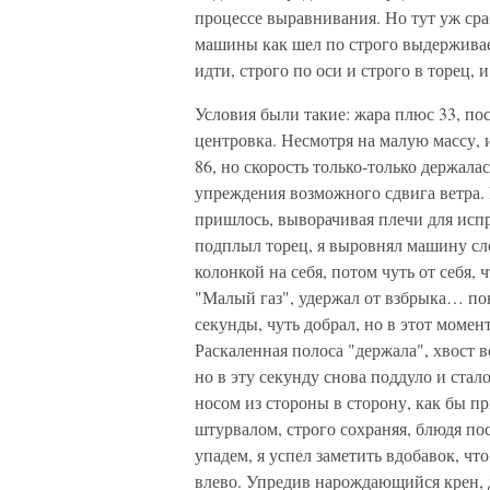
процессе выравнивания. Но тут уж сраб
машины как шел по строго выдержива
идти, строго по оси и строго в торец, 
Условия были такие: жара плюс 33, пос
центровка. Несмотря на малую массу, 
86, но скорость только-только держалас
упреждения возможного сдвига ветра. 
пришлось, выворачивая плечи для испра
подплыл торец, я выровнял машину с
колонкой на себя, потом чуть от себя,
"Малый газ", удержал от взбрыка… 
секунды, чуть добрал, но в этот момен
Раскаленная полоса "держала", хвост 
но в эту секунду снова поддуло и ста
носом из стороны в сторону, как бы п
штурвалом, строго сохраняя, блюдя пос
упадем, я успел заметить вдобавок, что
влево. Упредив нарождающийся крен, 