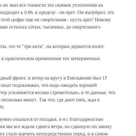
 он знал все тонкости тех скачков уплотнения на
одходит к 0,86, к пределу - он орет. Он вызубрил: это
 этой цифре еще не смертельная - пусть орет! Никому
лько осталось сотых, тысячных, до смертельного
ы, это те "три кита", на которых держится полет.
и в практическом применении тех затверженных
дный фронт, и ветер на кругу в Емельянове был 15
о опыт подсказывал, что надо ожидать хорошей
етер усиливается весьма стремительно, и те данные, что
несколько минут. Так что, где дают пять, жди к
0.
умно отказался от посадки, и я с благодарностью
ия мы все ждали сдвига ветра, но сдвинуло по закону
у стало корчить непосредственно перед, и в самом