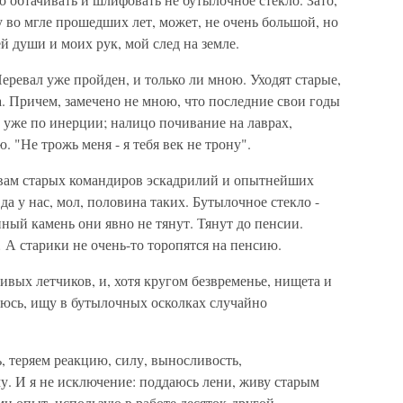
у во мгле прошедших лет, может, не очень большой, но
й души и моих рук, мой след на земле.
Перевал уже пройден, и только ли мною. Уходят старые,
. Причем, замечено не мною, что последние свои годы
 уже по инерции; налицо почивание на лаврах,
 "Не трожь меня - я тебя век не трону".
вам старых командиров эскадрилий и опытнейших
да у нас, мол, половина таких. Бутылочное стекло -
ный камень они явно не тянут. Тянут до пенсии.
 А старики не очень-то торопятся на пенсию.
ливых летчиков, и, хотя кругом безвременье, нищета и
аюсь, ищу в бутылочных осколках случайно
ь, теряем реакцию, силу, выносливость,
у. И я не исключение: поддаюсь лени, живу старым
и опыт, использую в работе десяток-другой