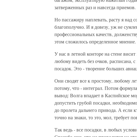
затверженных раз и навсегда приемов.
Но пассажиру наплевать, расту я над с
благополучно. И я довезу, уж не сумле
профессиональных качеств, долженству
этом сложилось определенное мнение.
У нас в летной конторе на стене висит
любому видеть без очков, расписана, 
посадок. Это - творение больших авиа
Они сводят все к простому, любому ле
потому, что - интеграл. Потом формул
вывод: Волга впадает в Каспийское мо
допустить грубой посадки, необходимо
до пролета дальнего привода. А если 
точно на знаки, то это, мол, требует 
Так ведь - все посадки, в любых усло
Спасибо еще, что не приводится на эт