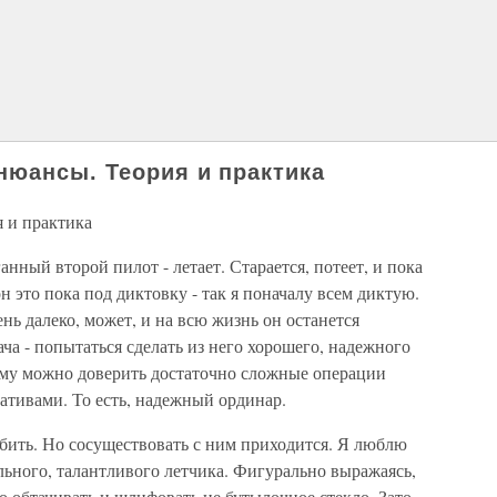
нюансы. Теория и практика
я и практика
ганный второй пилот - летает. Старается, потеет, и пока
он это пока под диктовку - так я поначалу всем диктую.
нь далеко, может, и на всю жизнь он останется
а - попытаться сделать из него хорошего, надежного
ому можно доверить достаточно сложные операции
ативами. То есть, надежный ординар.
юбить. Но сосуществовать с ним приходится. Я люблю
ьного, талантливого летчика. Фигурально выражаясь,
о обтачивать и шлифовать не бутылочное стекло. Зато,