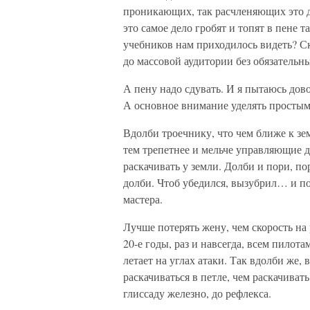
проникающих, так расчленяющих это де
это самое дело гробят и топят в пене 
учебников нам приходилось видеть? Ск
до массовой аудитории без обязательн
А пену надо сдувать. И я пытаюсь дов
А основное внимание уделять простым
Вдолби троечнику, что чем ближе к зе
тем трепетнее и мельче управляющие д
раскачивать у земли. Долби и пори, по
долби. Чтоб убедился, вызубрил… и по
мастера.
Лучше потерять жену, чем скорость на 
20-е годы, раз и навсегда, всем пилота
летает на углах атаки. Так вдолби же,
раскачиваться в петле, чем раскачиват
глиссаду железно, до рефлекса.