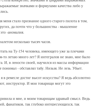
выражаемые значками и формулами качества либо у
лись.
 меня стало признание одного старого пилота в том,
 других, да почти что у большинства - мышление
это -аномалия.
налетом несколько тысяч часов.
летать на Ту-154 человека, имеющего уже за плечами
ам-то летаю много лет? Я интегралов не знаю, мне было
а. И, в лености своей, научился из массы информации
 понимал - обставлял табу. Низьзя. Не лезь. Убьет.
а я в ремесле достиг высот искусства? Я ведь абсолютно
от, инструктор. И мои товарищи могут это
привила и мне, и моим товарищам здравый смысл. Ведь
лей, фанатиков, так глубоко интересующихся, так