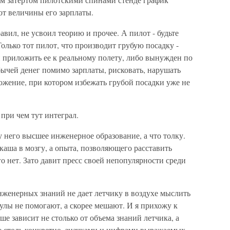
от величины его зарплаты.
авил, не усвоил теорию и прочее. А пилот - будьте
Только тот пилот, что производит грубую посадку -
и приложить ее к реальному полету, либо вынужден по
бычей денег помимо зарплаты, рисковать, нарушать
ложение, при котором избежать грубой посадки уже не
при чем тут интеграл.
у него высшее инженерное образование, а что толку.
каша в мозгу, а опыта, позволяющего расставить
о нет. Зато давит пресс своей непопулярности среди
инженерных знаний не дает летчику в воздухе мыслить
улы не помогают, а скорее мешают. И я прихожу к
ше зависит не столько от объема знаний летчика, а
не столь конкретно, значками и цифрами выражаемых