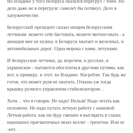
Во Владике у того белоруса оказался перегруз 7 тонн. Но
дело даже не в перегрузе: самолет бы потянул. Дело в
хапужничестве.
Белорусский президент сказал нищим белорусским
летчикам: можете себе бастовать, можете митинговать - а
авиация мне не нужна, в Беларуси хватает и железных, и
автомобильных дорог. Одна морока с вами, летунами.
И белорусские летчики, да, впрочем, и русские, и
украинские - пытаются обогатиться другими путями, как
вот, к примеру, и этот, во Владике. Нагребли. Так будь же
готов, что может руля не хватить. Откинь уж тогда
крышку ручного управления стабилизатором…
Хотя… что я говорю. Не надо! Нельзя! Надо летать как
положено. Не надо путать летную работу с наживой.
Летная работа, как ни буду смешно я выглядеть в глазах
нынешних прагматичных моих коллег - трепетна. Или ее
-нет.