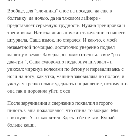
Вообще, для "элочника" снос на посадке, да еще в
болтанку, да ночью, да на тяжелом лайнере -
представляет серьезную трудность. Нужна тренировка и
тренировка. Натаскавшись пружин тяжеленного нашего
штурвала, Саша взмок, но старался. И как-то, с моей
незаметной помощью, достаточно уверенно подвел
машину к земле. Замерла, я громко отсчитал свое "раз-
два-три!", Саша судорожно поддернул штурвал - и
унюхал: чиркнув колесами по бетону и переваливаясь с
ноги на ногу, как утка, машина заковыляла по полосе, и
уж тут я крепко помог удержать направление, потому что
она так и норовила уйти с оси.
После заруливания я сдержанно похвалил второго
пилота. Саша пожаловался, что спина-то мокрая. Мы
грохнули. А ты как хотел. Здесь тебе не там. Кушай
больше каши.