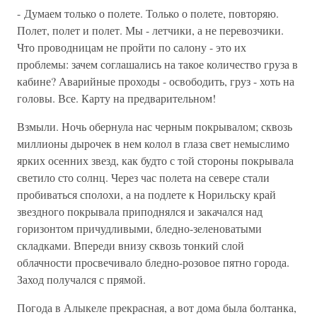
- Думаем только о полете. Только о полете, повторяю.
Полет, полет и полет. Мы - летчики, а не перевозчики.
Что проводницам не пройти по салону - это их
проблемы: зачем соглашались на такое количество груза в
кабине? Аварийные проходы - освободить, груз - хоть на
головы. Все. Карту на предварительном!
Взмыли. Ночь обернула нас черным покрывалом; сквозь
миллионы дырочек в нем колол в глаза свет немыслимо
ярких осенних звезд, как будто с той стороны покрывала
светило сто солнц. Через час полета на севере стали
пробиваться сполохи, а на подлете к Норильску край
звездного покрывала приподнялся и закачался над
горизонтом причудливыми, бледно-зеленоватыми
складками. Впереди внизу сквозь тонкий слой
облачности просвечивало бледно-розовое пятно города.
Заход получался с прямой.
Погода в Алыкеле прекрасная, а вот дома была болтанка,