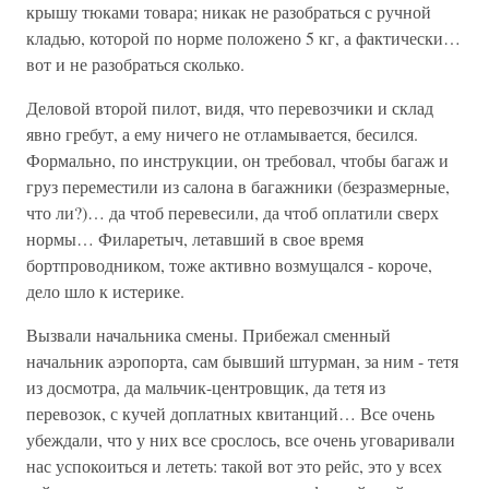
крышу тюками товара; никак не разобраться с ручной
кладью, которой по норме положено 5 кг, а фактически…
вот и не разобраться сколько.
Деловой второй пилот, видя, что перевозчики и склад
явно гребут, а ему ничего не отламывается, бесился.
Формально, по инструкции, он требовал, чтобы багаж и
груз переместили из салона в багажники (безразмерные,
что ли?)… да чтоб перевесили, да чтоб оплатили сверх
нормы… Филаретыч, летавший в свое время
бортпроводником, тоже активно возмущался - короче,
дело шло к истерике.
Вызвали начальника смены. Прибежал сменный
начальник аэропорта, сам бывший штурман, за ним - тетя
из досмотра, да мальчик-центровщик, да тетя из
перевозок, с кучей доплатных квитанций… Все очень
убеждали, что у них все срослось, все очень уговаривали
нас успокоиться и лететь: такой вот это рейс, это у всех