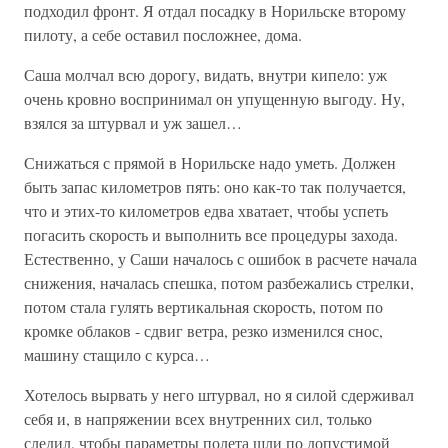
подходил фронт. Я отдал посадку в Норильске второму
пилоту, а себе оставил посложнее, дома.
Саша молчал всю дорогу, видать, внутри кипело: уж
очень кровно воспринимал он упущенную выгоду. Ну,
взялся за штурвал и уж зашел…
Снижаться с прямой в Норильске надо уметь. Должен
быть запас километров пять: оно как-то так получается,
что и этих-то километров едва хватает, чтобы успеть
погасить скорость и выполнить все процедуры захода.
Естественно, у Саши началось с ошибок в расчете начала
снижения, началась спешка, потом разбежались стрелки,
потом стала гулять вертикальная скорость, потом по
кромке облаков - сдвиг ветра, резко изменился снос,
машину стащило с курса…
Хотелось вырвать у него штурвал, но я силой сдерживал
себя и, в напряжении всех внутренних сил, только
следил, чтобы параметры полета шли по допустимой