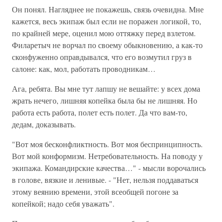
Он понял. Нагляднее не покажешь, связь очевидна. Мне
кажется, весь экипаж был если не поражен логикой, то,
по крайней мере, оценил мою оттяжку перед взлетом.
Филаретыч не ворчал по своему обыкновению, а как-то
сконфуженно оправдывался, что его возмутил груз в
салоне: как, мол, работать проводникам…
Ага, ребята. Вы мне тут лапшу не вешайте: у всех дома
жрать нечего, лишняя копейка была бы не лишняя. Но
работа есть работа, полет есть полет. Да что вам-то,
дедам, доказывать.
"Вот моя бесконфликтность. Вот моя беспринципность.
Вот мой конформизм. Нетребовательность. На поводу у
экипажа. Командирские качества…" - мысли ворочались
в голове, вязкие и ленивые. - "Нет, нельзя поддаваться
этому веянию времени, этой всеобщей погоне за
копейкой; надо себя уважать".