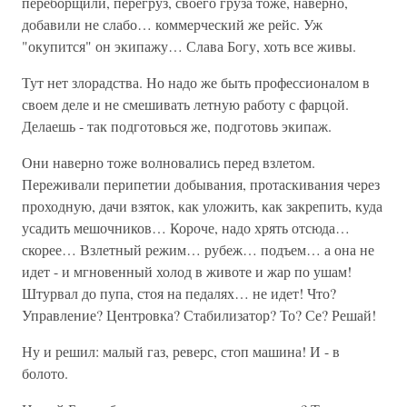
переборщили, перегруз, своего груза тоже, наверно,
добавили не слабо… коммерческий же рейс. Уж
"окупится" он экипажу… Слава Богу, хоть все живы.
Тут нет злорадства. Но надо же быть профессионалом в
своем деле и не смешивать летную работу с фарцой.
Делаешь - так подготовься же, подготовь экипаж.
Они наверно тоже волновались перед взлетом.
Переживали перипетии добывания, протаскивания через
проходную, дачи взяток, как уложить, как закрепить, куда
усадить мешочников… Короче, надо хрять отсюда…
скорее… Взлетный режим… рубеж… подъем… а она не
идет - и мгновенный холод в животе и жар по ушам!
Штурвал до пупа, стоя на педалях… не идет! Что?
Управление? Центровка? Стабилизатор? То? Се? Решай!
Ну и решил: малый газ, реверс, стоп машина! И - в
болото.