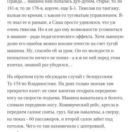
Правда… машина нам попалась дуб-дубом, старье, то ли
181-я, то ли 178-я, короче, еще Б-1. Тяжелая по тангажу,
валкая по кренам, с каким-то туговатым управлением. Я-
то знал ее и раньше, а Саша просто удивлялся, что уж
очень тяжелая. Но я не дал ему возможности усомниться
в машине - ради педагогического эффекта. Хотя львиную
долю его ошибок можно вполне отнести на счет тугой
машины. Ну, спасибо ей за урок. Он по молодости и
неопытности ничего не понял - а я ж не ней перед этим
взлетал, лишний раз убедился…
На обратном пути обсуждали случай с белорусским
Ту-154 во Владивостоке. На днях только экипаж там
прекратил взлет: не смог капитан отодрать переднюю
ногу на скорости подъема. Машина выкатилась в болото,
сломали переднюю ногу. Коммерческий рейс, кресла в
переднем салоне сняты, груз, багаж навалены, а сверху,
на тюках - 60 пассажиров, и второй салон забит под
потолок. Чего-то там нахимичили с центровкой,