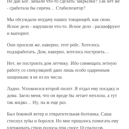
Не дай Бог, забыли что-то сделать: закрылки? Так нет же
- сработала бы сирена… Стабилизатор?
Мы обсуждали неудачу наших товарищей, как свою.
Ясное дело - нарушили что-то. Ясное дело - расшифруют
и выпорют.
Они просили же, наверно, этот рейс. Хотелось
подзаработать. Дом, наверно, хотелось построить…
Нет, не построить дом летчику. Ибо совмещать летную
работу со спекуляцией дано лишь особо одаренным
хищникам; я не из их числа.
Ладно. Успокоился второй пилот. Я отдал ему посадку и
дома. Заело меня, что он вроде бы летает неплохо, а тут
так жидко… Ну, на ж еще раз.
Был боковой ветер и отвратительная болтанка. Саша
стиснул зубы и боролся. Но мне пришлось помогать ему
удерживать створ полосы при сносе 10 градусов.