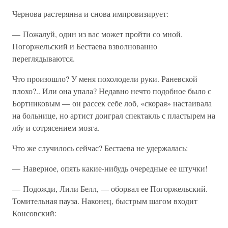
Чернова растерянна и снова импровизирует:
— Пожалуй, один из вас может пройти со мной.
Погоржельский и Бестаева взволнованно
переглядываются.
Что произошло? У меня похолодели руки. Раневской
плохо?.. Или она упала? Недавно нечто подобное было с
Бортниковым — он рассек себе лоб, «скорая» настаивала
на больнице, но артист доиграл спектакль с пластырем на
лбу и сотрясением мозга.
Что же случилось сейчас? Бестаева не удержалась:
— Наверное, опять какие-нибудь очередные ее штучки!
— Подожди, Лили Белл, — оборвал ее Погоржельский.
Томительная пауза. Наконец, быстрым шагом входит
Консовский: