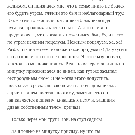
женихом, он признался мне, что в семье никто не брался
его будить утром, тяжкий это был и неблагодарный труд.
Как его ни тормошили, он лишь отбрыкивался да
ругался, продолжая крепко спать. А я-то наивно
представляла, что, когда мы поженимся, буду будить его
по утрам нежным поцелуем. Нежным поцелуем, ха, ха!
Разбудить поцелуем, надо же такое придумать! Да укуси я
его до крови, он и то не проснется. Я это сразу поняла,
как только мы поженились. Ведь по вечерам он лишь на
минутку присаживался на диван, как тут же засыпал
беспробудным сном. Я не могла этого допустить,
поскольку в раскладывающемся на ночь диване была
спрятана днем постель, поэтому, заметив, что он
направляется к дивану, кидалась к нему и, защищая
диван собственным телом, кричала:
– Только через мой труп! Вон, на стул садись!
– Да я только на минутку присяду, ну что ты! –