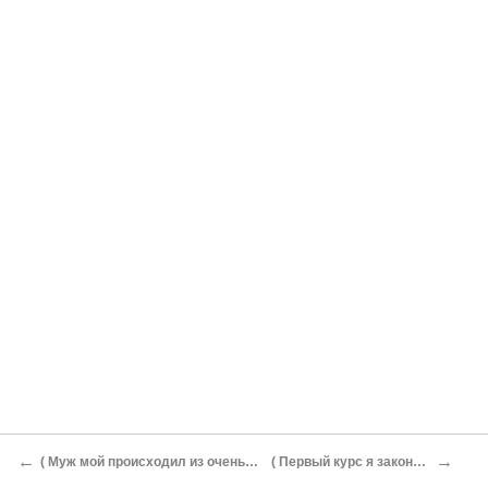
←
→
( Муж мой происходил из очень интересной семьи...)
( Первый курс я закончила успешно...)