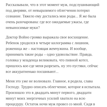
Рассказывали, что в этот момент муж, подслушивающий
под дверями, от невыразимого облегчения потерял
сознание. Тяжело ему достались мои роды... Я же была
очень разочарована: где все ожидаемые ужасы, где
невыносимые муки?
Доктор Войно громко выражала свое восхищение.
Ребенок уродился в четыре килограмма с лишним,
роженица же – настоящая жемчужина. И вообще,
принимать такие роды – одно удовольствие. Правда,
головка у младенца великовата, что пивной котел,
пришлось кое-где меня разрезать, ну это пустяки, сейчас
все аккуратненько посшивают...
Меня это уже не волновало. Главное, я родила, слава
Господу. Трудно описать облегчение, которое я испытала.
Произошло это в двадцать минут первого, двадцати
минут моих энергичных усилий хватило на всю
процедуру. Остаток ночи муж провел со мной. Сидя в