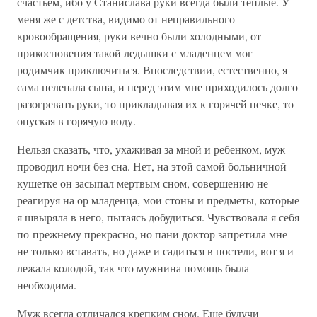
счастьем, ибо у Станислава руки всегда были теплые. У
меня же с детства, видимо от неправильного
кровообращения, руки вечно были холодными, от
прикосновения такой ледышки с младенцем мог
родимчик приключиться. Впоследствии, естественно, я
сама пеленала сына, и перед этим мне приходилось долго
разогревать руки, то прикладывая их к горячей печке, то
опуская в горячую воду.
Нельзя сказать, что, ухаживая за мной и ребенком, муж
проводил ночи без сна. Нет, на этой самой больничной
кушетке он засыпал мертвым сном, совершению не
реагируя на ор младенца, мои стоны и предметы, которые
я швыряла в него, пытаясь добудиться. Чувствовала я себя
по-прежнему прекрасно, но пани доктор запретила мне
не только вставать, но даже и садиться в постели, вот я и
лежала колодой, так что мужнина помощь была
необходима.
Муж всегда отличался крепким сном. Еще будучи