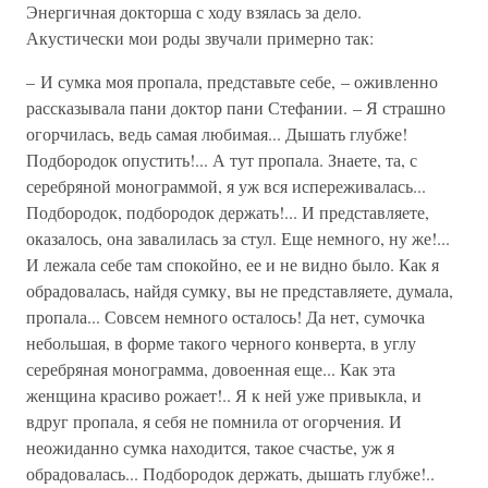
Энергичная докторша с ходу взялась за дело.
Акустически мои роды звучали примерно так:
– И сумка моя пропала, представьте себе, – оживленно
рассказывала пани доктор пани Стефании. – Я страшно
огорчилась, ведь самая любимая... Дышать глубже!
Подбородок опустить!... А тут пропала. Знаете, та, с
серебряной монограммой, я уж вся испереживалась...
Подбородок, подбородок держать!... И представляете,
оказалось, она завалилась за стул. Еще немного, ну же!...
И лежала себе там спокойно, ее и не видно было. Как я
обрадовалась, найдя сумку, вы не представляете, думала,
пропала... Совсем немного осталось! Да нет, сумочка
небольшая, в форме такого черного конверта, в углу
серебряная монограмма, довоенная еще... Как эта
женщина красиво рожает!.. Я к ней уже привыкла, и
вдруг пропала, я себя не помнила от огорчения. И
неожиданно сумка находится, такое счастье, уж я
обрадовалась... Подбородок держать, дышать глубже!..