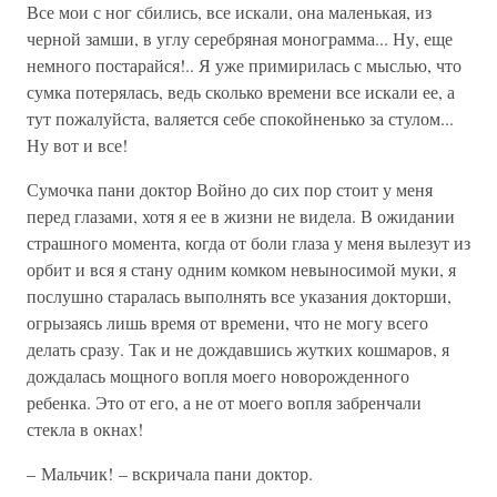
Все мои с ног сбились, все искали, она маленькая, из
черной замши, в углу серебряная монограмма... Ну, еще
немного постарайся!.. Я уже примирилась с мыслью, что
сумка потерялась, ведь сколько времени все искали ее, а
тут пожалуйста, валяется себе спокойненько за стулом...
Ну вот и все!
Сумочка пани доктор Войно до сих пор стоит у меня
перед глазами, хотя я ее в жизни не видела. В ожидании
страшного момента, когда от боли глаза у меня вылезут из
орбит и вся я стану одним комком невыносимой муки, я
послушно старалась выполнять все указания докторши,
огрызаясь лишь время от времени, что не могу всего
делать сразу. Так и не дождавшись жутких кошмаров, я
дождалась мощного вопля моего новорожденного
ребенка. Это от его, а не от моего вопля забренчали
стекла в окнах!
– Мальчик! – вскричала пани доктор.