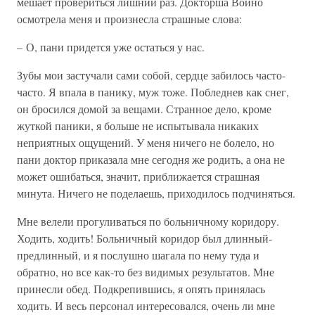
мешает провериться лишний раз. Докторша Войно
осмотрела меня и произнесла страшные слова:
– О, пани придется уже остаться у нас.
Зубы мои застучали сами собой, сердце забилось часто-
часто. Я впала в панику, муж тоже. Побледнев как снег,
он бросился домой за вещами. Странное дело, кроме
жуткой паники, я больше не испытывала никаких
неприятных ощущений. У меня ничего не болело, но
пани доктор приказала мне сегодня же родить, а она не
может ошибаться, значит, приближается страшная
минута. Ничего не поделаешь, приходилось подчиняться.
Мне велели прогуливаться по больничному коридору.
Ходить, ходить! Больничный коридор был длинный-
предлинный, и я послушно шагала по нему туда и
обратно, но все как-то без видимых результатов. Мне
принесли обед. Подкрепившись, я опять принялась
ходить. И весь персонал интересовался, очень ли мне