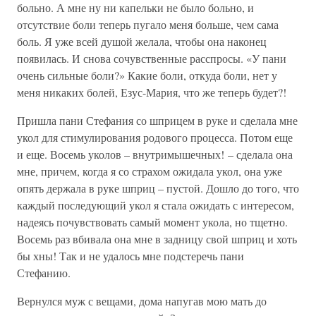
больно. А мне ну ни капельки не было больно, и
отсутствие боли теперь пугало меня больше, чем сама
боль. Я уже всей душой желала, чтобы она наконец
появилась. И снова сочувственные расспросы. «У пани
очень сильные боли?» Какие боли, откуда боли, нет у
меня никаких болей, Езус-Мария, что же теперь будет?!
Пришла пани Стефания со шприцем в руке и сделала мне
укол для стимулирования родового процесса. Потом еще
и еще. Восемь уколов – внутримышечных! – сделала она
мне, причем, когда я со страхом ожидала укол, она уже
опять держала в руке шприц – пустой. Дошло до того, что
каждый последующий укол я стала ожидать с интересом,
надеясь почувствовать самый момент укола, но тщетно.
Восемь раз вбивала она мне в задницу свой шприц и хоть
бы хны! Так и не удалось мне подстеречь пани
Стефанию.
Вернулся муж с вещами, дома напугав мою мать до