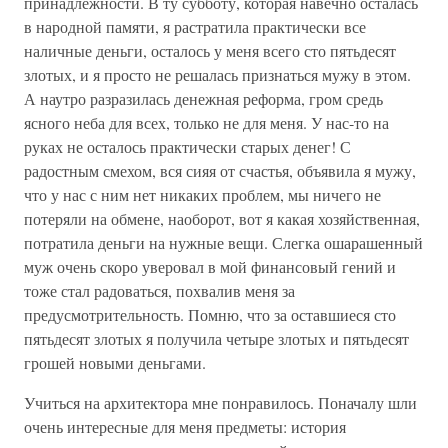
принадлежности. В ту субботу, которая навечно осталась
в народной памяти, я растратила практически все
наличные деньги, осталось у меня всего сто пятьдесят
злотых, и я просто не решалась признаться мужу в этом.
А наутро разразилась денежная реформа, гром средь
ясного неба для всех, только не для меня. У нас-то на
руках не осталось практически старых денег! С
радостным смехом, вся сияя от счастья, объявила я мужу,
что у нас с ним нет никаких проблем, мы ничего не
потеряли на обмене, наоборот, вот я какая хозяйственная,
потратила деньги на нужные вещи. Слегка ошарашенный
муж очень скоро уверовал в мой финансовый гений и
тоже стал радоваться, похвалив меня за
предусмотрительность. Помню, что за оставшиеся сто
пятьдесят злотых я получила четыре злотых и пятьдесят
грошей новыми деньгами.
Учиться на архитектора мне понравилось. Поначалу шли
очень интересные для меня предметы: история