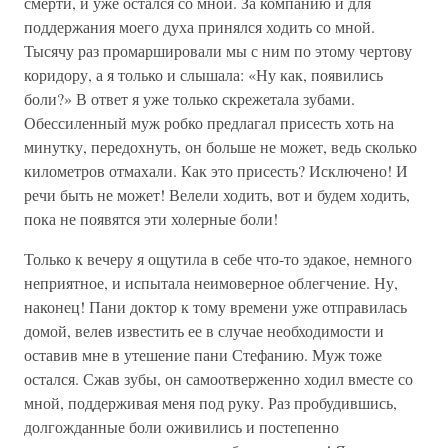
смерти, и уже остался со мной. За компанию и для
поддержания моего духа принялся ходить со мной.
Тысячу раз промаршировали мы с ним по этому чертову
коридору, а я только и слышала: «Ну как, появились
боли?» В ответ я уже только скрежетала зубами.
Обессиленный муж робко предлагал присесть хоть на
минутку, передохнуть, он больше не может, ведь сколько
километров отмахали. Как это присесть? Исключено! И
речи быть не может! Велели ходить, вот и будем ходить,
пока не появятся эти холерные боли!
Только к вечеру я ощутила в себе что-то эдакое, немного
неприятное, и испытала неимоверное облегчение. Ну,
наконец! Пани доктор к тому времени уже отправилась
домой, велев известить ее в случае необходимости и
оставив мне в утешение пани Стефанию. Муж тоже
остался. Сжав зубы, он самоотверженно ходил вместе со
мной, поддерживая меня под руку. Раз пробудившись,
долгожданные боли оживились и постепенно