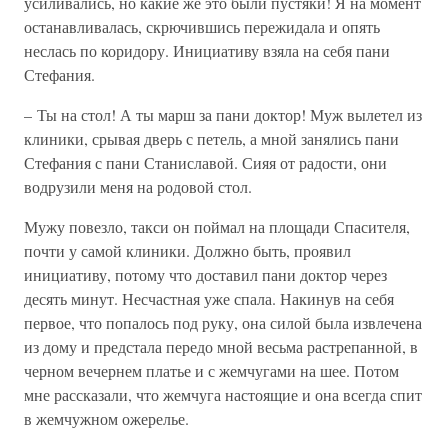
усиливались, но какие же это были пустяки! Я на момент
останавливалась, скрючившись пережидала и опять
неслась по коридору. Инициативу взяла на себя пани
Стефания.
– Ты на стол! А ты марш за пани доктор! Муж вылетел из
клиники, срывая дверь с петель, а мной занялись пани
Стефания с пани Станиславой. Сияя от радости, они
водрузили меня на родовой стол.
Мужу повезло, такси он поймал на площади Спасителя,
почти у самой клиники. Должно быть, проявил
инициативу, потому что доставил пани доктор через
десять минут. Несчастная уже спала. Накинув на себя
первое, что попалось под руку, она силой была извлечена
из дому и предстала передо мной весьма растрепанной, в
черном вечернем платье и с жемчугами на шее. Потом
мне рассказали, что жемчуга настоящие и она всегда спит
в жемчужном ожерелье.