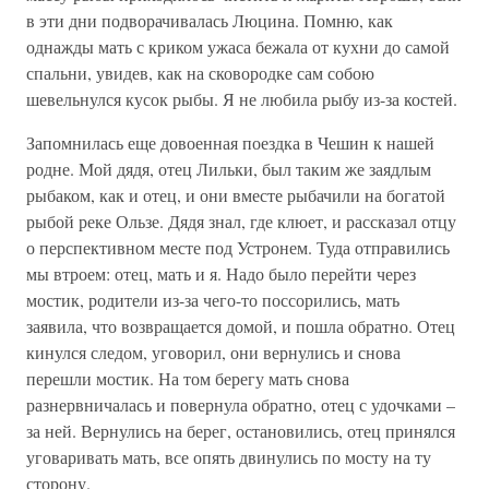
в эти дни подворачивалась Люцина. Помню, как
однажды мать с криком ужаса бежала от кухни до самой
спальни, увидев, как на сковородке сам собою
шевельнулся кусок рыбы. Я не любила рыбу из-за костей.
Запомнилась еще довоенная поездка в Чешин к нашей
родне. Мой дядя, отец Лильки, был таким же заядлым
рыбаком, как и отец, и они вместе рыбачили на богатой
рыбой реке Ользе. Дядя знал, где клюет, и рассказал отцу
о перспективном месте под Устронем. Туда отправились
мы втроем: отец, мать и я. Надо было перейти через
мостик, родители из-за чего-то поссорились, мать
заявила, что возвращается домой, и пошла обратно. Отец
кинулся следом, уговорил, они вернулись и снова
перешли мостик. На том берегу мать снова
разнервничалась и повернула обратно, отец с удочками –
за ней. Вернулись на берег, остановились, отец принялся
уговаривать мать, все опять двинулись по мосту на ту
сторону.