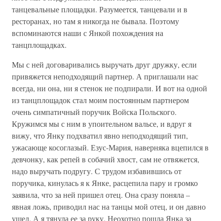
танцевальные площадки. Разумеется, танцевали и в
ресторанах, но там я никогда не бывала. Поэтому
вспоминаются наши с Янкой похождения на
танцплощадках.
Мы с ней договаривались выручать друг дружку, если
привяжется неподходящий партнер. А приглашали нас
всегда, ни она, ни я стенок не подпирали. И вот на одной
из танцплощадок стал моим постоянным партнером
очень симпатичный поручик Войска Польского.
Кружимся мы с ним в упоительном вальсе, и вдруг я
вижу, что Янку подхватил явно неподходящий тип,
ужасающе косоглазый. Езус-Мария, наверняка вцепился в
девчонку, как репей в собачий хвост, сам не отвяжется,
надо выручать подругу. С трудом избавившись от
поручика, кинулась я к Янке, расцепила пару и громко
заявила, что за ней пришел отец. Она сразу поняла –
явная ложь, приводил нас на танцы мой отец, и он давно
ушел. А я тянула ее за руку. Неохотно пошла Янка за