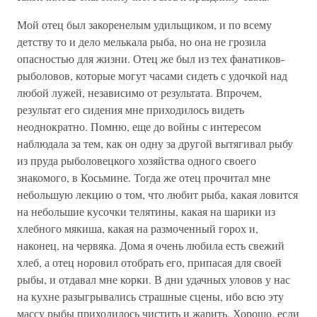
Мой отец был закоренелым удильщиком, и по всему
детству то и дело мелькала рыба, но она не грозила
опасностью для жизни. Отец же был из тех фанатиков-
рыболовов, которые могут часами сидеть с удочкой над
любой лужей, независимо от результата. Впрочем,
результат его сидения мне приходилось видеть
неоднократно. Помню, еще до войны с интересом
наблюдала за тем, как он одну за другой вытягивал рыбу
из пруда рыболовецкого хозяйства одного своего
знакомого, в Косьмине. Тогда же отец прочитал мне
небольшую лекцию о том, что любит рыба, какая ловится
на небольшие кусочки телятины, какая на шарики из
хлебного мякиша, какая на размоченный горох и,
наконец, на червяка. Дома я очень любила есть свежий
хлеб, а отец норовил отобрать его, припасая для своей
рыбы, и отдавал мне корки. В дни удачных уловов у нас
на кухне разыгрывались страшные сцены, ибо всю эту
массу рыбы приходилось чистить и жарить. Хорошо, если