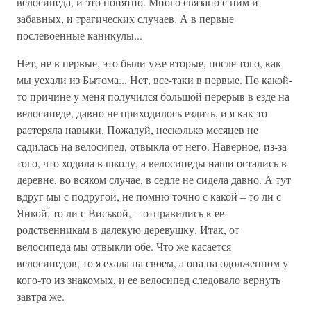
велосипеда, и это понятно. Много связано с ним и
забавных, и трагических случаев. А в первые
послевоенные каникулы...
Нет, не в первые, это были уже вторые, после того, как
мы уехали из Бытома... Нет, все-таки в первые. По какой-
то причине у меня получился большой перерыв в езде на
велосипеде, давно не приходилось ездить, и я как-то
растеряла навыки. Пожалуй, несколько месяцев не
садилась на велосипед, отвыкла от него. Наверное, из-за
того, что ходила в школу, а велосипеды наши остались в
деревне, во всяком случае, в седле не сидела давно. А тут
вдруг мы с подругой, не помню точно с какой – то ли с
Янкой, то ли с Виськой, – отправились к ее
родственникам в далекую деревушку. Итак, от
велосипеда мы отвыкли обе. Что же касается
велосипедов, то я ехала на своем, а она на одолженном у
кого-то из знакомых, и ее велосипед следовало вернуть
завтра же.