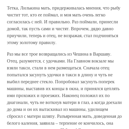
Тетка, Лилькина мать, придерживалась мнения, что рыбу
чистит тот, кто ее поймал, и моя мать очень легко
согласилась с ней. И правильно. Раз поймали, принесли
домой, так пусть сами и чистят. Впрочем, дядю давно
приучили, теперь и отец, не возражая, стал подчиняться
этому золотому правилу.
Раз мы все трое возвращались из Чешина в Варшаву.
Отец, разумеется, с удочками. На Главном вокзале мы
взяли такси, стали в нем размещаться. Сначала отец
попытался засунуть удочки в такси в длину и чуть не
выбил переднее стекло. Попробовал засунуть поперек
машины, выставив их концы в окна, и принялся цеплять
ими прохожих и проезжих. Наконец положил их по
диагонали, чуть не воткнув матери в глаз, а когда доехали
до дома и он их вытаскивал из машины, удилищем
сбросил с матери шляпу. Разъяренная мать, доведенная до
белого каления, заявила – терпение ее кончилось, она