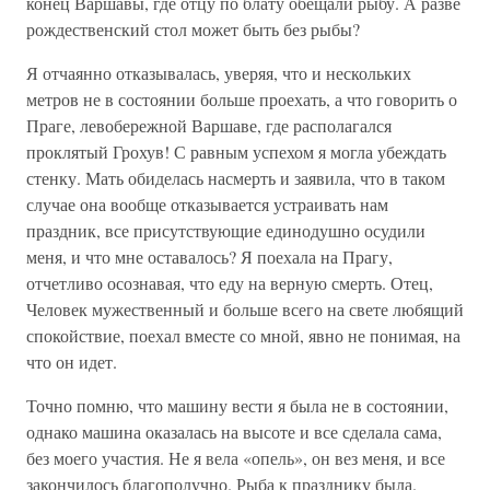
конец Варшавы, где отцу по блату обещали рыбу. А разве
рождественский стол может быть без рыбы?
Я отчаянно отказывалась, уверяя, что и нескольких
метров не в состоянии больше проехать, а что говорить о
Праге, левобережной Варшаве, где располагался
проклятый Грохув! С равным успехом я могла убеждать
стенку. Мать обиделась насмерть и заявила, что в таком
случае она вообще отказывается устраивать нам
праздник, все присутствующие единодушно осудили
меня, и что мне оставалось? Я поехала на Прагу,
отчетливо осознавая, что еду на верную смерть. Отец,
Человек мужественный и больше всего на свете любящий
спокойствие, поехал вместе со мной, явно не понимая, на
что он идет.
Точно помню, что машину вести я была не в состоянии,
однако машина оказалась на высоте и все сделала сама,
без моего участия. Не я вела «опель», он вез меня, и все
закончилось благополучно. Рыба к празднику была.