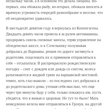
нескольку часов, а в основном это делала Люцина. Во-
первых, она обожала рыбу, во-вторых, обожала вносить в
мрачную угрюмость очередей разнообразие и веселье, что
ей неоднократно удавалось.
В шестьдесят девятом году я вернулась из Копенгагена.
Двадцать девять часов провела я за рулем автомашины,
продираясь сквозь снежные заносы, теряя управление на
обледенелых шоссе, и к Сочельнику полуживая
добралась до Варшавы, решив по дороге заглянуть к
родителям, поцеловать их и прямиком отправляться к
себе – отсыпаться. В распрекрасную рождественскую
погодку – снег с дождем или дождь со снегом, колеса
разъезжаются в жидкой грязи на варшавской мостовой,
темно, хоть глаз выколи – из последних сил добралась я
до родительского дома, утешая себя мыслью, что еще
через три минуты буду у себя, только покажусь им, пусть
убедятся, что я живая и здоровая. Не тут-то было! Мать
немедленно велела мне отправляться в Грохув, на другой