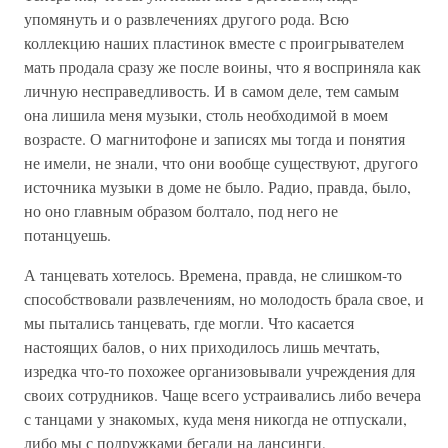
упомянуть и о развлечениях другого рода. Всю
коллекцию наших пластинок вместе с проигрывателем
мать продала сразу же после воины, что я восприняла как
личную несправедливость. И в самом деле, тем самым
она лишила меня музыки, столь необходимой в моем
возрасте. О магнитофоне и записях мы тогда и понятия
не имели, не знали, что они вообще существуют, другого
источника музыки в доме не было. Радио, правда, было,
но оно главным образом болтало, под него не
потанцуешь.
А танцевать хотелось. Времена, правда, не слишком-то
способствовали развлечениям, но молодость брала свое, и
мы пытались танцевать, где могли. Что касается
настоящих балов, о них приходилось лишь мечтать,
изредка что-то похожее организовывали учреждения для
своих сотрудников. Чаще всего устраивались либо вечера
с танцами у знакомых, куда меня никогда не отпускали,
либо мы с подружками бегали на дансинги,