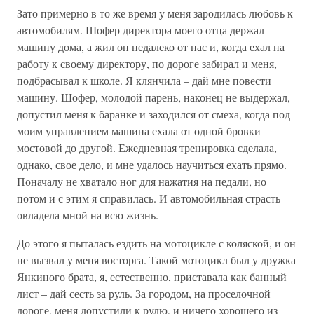
Зато примерно в то же время у меня зародилась любовь к
автомобилям. Шофер директора моего отца держал
машину дома, а жил он недалеко от нас и, когда ехал на
работу к своему директору, по дороге забирал и меня,
подбрасывал к школе. Я клянчила – дай мне повести
машину. Шофер, молодой парень, наконец не выдержал,
допустил меня к баранке и заходился от смеха, когда под
моим управлением машина ехала от одной бровки
мостовой до другой. Ежедневная тренировка сделала,
однако, свое дело, и мне удалось научиться ехать прямо.
Поначалу не хватало ног для нажатия на педали, но
потом и с этим я справилась. И автомобильная страсть
овладела мной на всю жизнь.
До этого я пыталась ездить на мотоцикле с коляской, и он
не вызвал у меня восторга. Такой мотоцикл был у дружка
Янкиного брата, я, естественно, приставала как банный
лист – дай сесть за руль. За городом, на проселочной
дороге, меня допустили к рулю, и ничего хорошего из