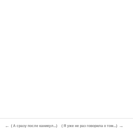
←
→
( А сразу после каникул...)
( Я уже не раз говорила о том...)