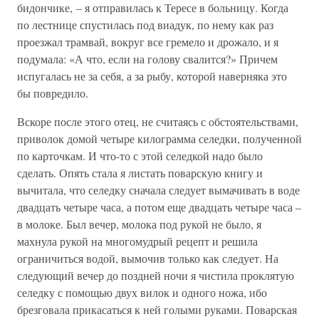
бидончике, – я отправилась к Тересе в больницу. Когда
по лестнице спустилась под виадук, по нему как раз
проезжал трамвай, вокруг все гремело и дрожало, и я
подумала: «А что, если на голову свалится?» Причем
испугалась не за себя, а за рыбу, которой наверняка это
бы повредило.
Вскоре после этого отец, не считаясь с обстоятельствами,
приволок домой четыре килограмма селедки, полученной
по карточкам. И что-то с этой селедкой надо было
сделать. Опять стала я листать поварскую книгу и
вычитала, что селедку сначала следует вымачивать в воде
двадцать четыре часа, а потом еще двадцать четыре часа –
в молоке. Был вечер, молока под рукой не было, я
махнула рукой на многомудрый рецепт и решила
ограничиться водой, вымочив только как следует. На
следующий вечер до поздней ночи я чистила проклятую
селедку с помощью двух вилок и одного ножа, ибо
брезговала прикасаться к ней голыми руками. Поварская