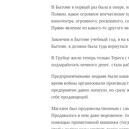
В Бытоме я первый раз была в опере, н
Помню, какое огромное впечатление п
кинотеатра, огромного, роскошного, с
Прямо явление из какого-то другого м
Закончив в Бытоме учебный год, я на 
Бытоме, я должна была туда вернуться 
В Груйце жили теперь только Тереса с 
подзаработать немного денег, стала р
Предприимчивыми людьми были наши м
время войны организовали производст
предприятие давно лопнуло, но сразу 
себе продавщицей.
Магазин был продовольственным с са
Продавалось в нем даже мороженое, то
помощью примитивной машинки (тогда 
чтобы долгие часы крутить ручку чер