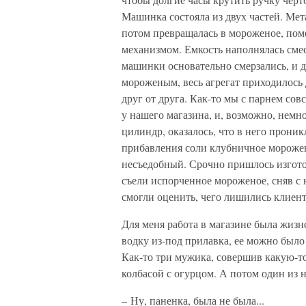
Машинка состояла из двух частей. Ме
потом превращалась в мороженое, пом
механизмом. Емкость наполнялась смес
машинки основательно смерзались, и д
мороженым, весь агрегат приходилось д
друг от друга. Как-то мы с парнем со
у нашего магазина, и, возможно, немн
цилиндр, оказалось, что в него прони
прибавления соли клубничное морожен
несъедобный. Срочно пришлось изгот
съели испорченное мороженое, сняв с 
смогли оценить, чего лишились клиен
Для меня работа в магазине была жизн
водку из-под прилавка, ее можно было 
Как-то три мужика, совершив какую-то
колбасой с огурцом. А потом один из н
– Ну, паненка, была не была...