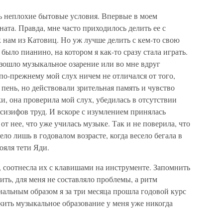
ь неплохие бытовые условия. Впервые в моем
ата. Правда, мне часто приходилось делить ее с
к нам из Катовиц. Но уж лучше делить с кем-то свою
 было пианино, на котором я как-то сразу стала играть.
низошло музыкальное озарение или во мне вдруг
 по-прежнему мой слух ничем не отличался от того,
пень, но действовали зрительная память и чувство
, она проверила мой слух, убедилась в отсутствии
 сизифов труд. И вскоре с изумлением принялась
от нее, что уже училась музыке. Так и не поверила, что
ло лишь в годовалом возрасте, когда весело бегала в
ояля тети Яди.
 соотнесла их с клавишами на инструменте. Запомнить
ить, для меня не составляло проблемы, а ритм
нальным образом я за три месяца прошла годовой курс
жить музыкальное образование у меня уже никогда