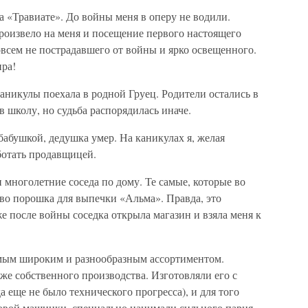
а «Травиате». До войны меня в оперу не водили.
роизвело на меня и посещение первого настоящего
овсем не пострадавшего от войны и ярко освещенного.
ира!
каникулы поехала в родной Груец. Родители остались в
в школу, но судьба распорядилась иначе.
бабушкой, дедушка умер. На каникулах я, желая
аботать продавщицей.
ноголетние соседа по дому. Те самые, которые во
во порошка для выпечки «Альма». Правда, это
же после войны соседка открыла магазин и взяла меня к
мым широким и разнообразным ассортиментом.
же собственного производства. Изготовляли его с
еще не было технического прогресса), и для того
товой машинки, специально нанимали сильного парня.