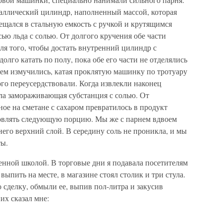
таллический цилиндр, наполненный массой, которая
ещался в стальную емкость с ручкой и крутящимся
ью льда с солью. От долгого кручения обе части
ля того, чтобы достать внутренний цилиндр с
олго катать по полу, пока обе его части не отделялись
всем измучились, катая проклятую машинку по тротуару
ого переусердствовали. Когда извлекли наконец
кла замораживающая субстанция с солью. От
ое на сметане с сахаром превратилось в продукт
овлять следующую порцию. Мы же с парнем вдвоем
него верхний слой. В середину соль не проникла, и мы
ты.
енной школой. В торговые дни я подавала посетителям
выпить на месте, в магазине стоял столик и три стула.
 сделку, обмыли ее, выпив пол-литра и закусив
их сказал мне: