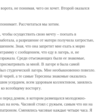
 ворота, не понимая, чего он хочет. Второй оказался
е понимает. Рассчитаться мы хотим.
г, чтобы осуществить свою мечту – поехать в
аботала, а разрешение от матери получила хитростью,
ешением. Зная, что она запретит мне ехать к морю
еграмму с сообщением, что еду в лагерь, и, не
 возражала. Среди отъезжающих были ее знакомые,
присматривать за мной. В лагере я была самой
 был студенческий лагерь. Мне необыкновенно повезло.
ий чирей, а те самые Тересины знакомые оказались
шим усердием, всем здоровым коллективом, занялись
 ко всеобщему восторгу.
и перед домом, в котором размещался молодежно-
ых на ночь. Часовой стоял с ружьем, самым что ни на
патроном. Сменялись часовые каждые четыре часа. Я