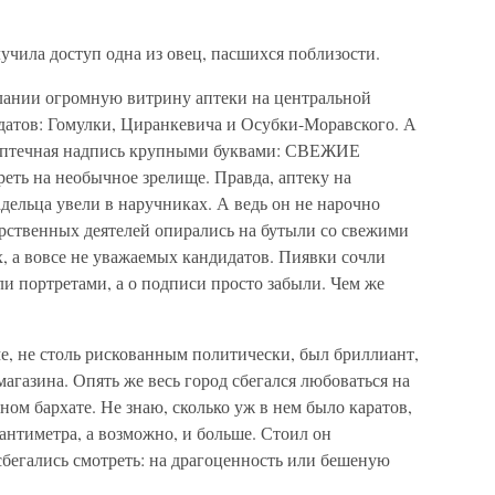
лучила доступ одна из овец, пасшихся поблизости.
лании огромную витрину аптеки на центральной
датов: Гомулки, Циранкевича и Осубки-Моравского. А
я аптечная надпись крупными буквами: СВЕЖИЕ
еть на необычное зрелище. Правда, аптеку на
дельца увели в наручниках. А ведь он не нарочно
арственных деятелей опирались на бутыли со свежими
, а вовсе не уважаемых кандидатов. Пиявки сочли
и портретами, а о подписи просто забыли. Чем же
, не столь рискованным политически, был бриллиант,
газина. Опять же весь город сбегался любоваться на
рном бархате. Не знаю, сколько уж в нем было каратов,
сантиметра, а возможно, и больше. Стоил он
сбегались смотреть: на драгоценность или бешеную