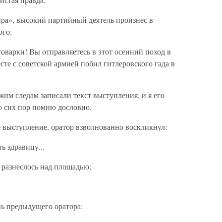
ра», высокий партийный деятель произнес в
ого:
оварки! Вы отправляетесь в этот осенний поход в
те с советской армией побил гитлеровского гада в
жим следам записали текст выступления, и я его
до сих пор помню дословно.
 выступление, оратор взволнованно воскликнул:
ь здравицу...
 разнеслось над площадью:
нь предыдущего оратора: