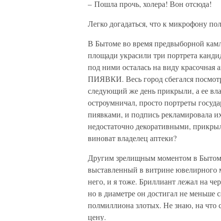
– Пошла прочь, холера! Вон отсюда!
Легко догадаться, что к микрофону по
В Бытоме во время предвыборной кам
площади украсили три портрета канди
под ними осталась на виду красочна
ПИЯВКИ. Весь город сбегался посмотр
следующий же день прикрыли, а ее вла
остроумничал, просто портреты госуд
пиявками, и подпись рекламировала их
недостаточно декоративными, прикрыл
виноват владелец аптеки?
Другим зрелищным моментом в Бытоме
выставленный в витрине ювелирного ма
него, и я тоже. Бриллиант лежал на че
но в диаметре он достигал не меньше 
полмиллиона злотых. Не знаю, на что 
цену.