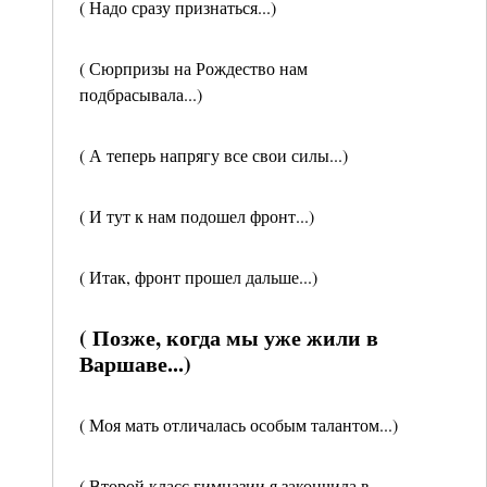
( Надо сразу признаться...)
( Сюрпризы на Рождество нам
подбрасывала...)
( А теперь напрягу все свои силы...)
( И тут к нам подошел фронт...)
( Итак, фронт прошел дальше...)
( Позже, когда мы уже жили в
Варшаве...)
( Моя мать отличалась особым талантом...)
( Второй класс гимназии я закончила в