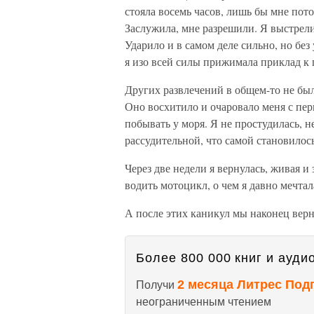
стояла восемь часов, лишь бы мне пот
Заслужила, мне разрешили. Я выстрелил
Ударило и в самом деле сильно, но без
я изо всей силы прижимала приклад к 
Других развлечений в общем-то не было
Оно восхитило и очаровало меня с перв
побывать у моря. Я не простудилась, н
рассудительной, что самой становилос
Через две недели я вернулась, живая и
водить мотоцикл, о чем я давно мечтал
А после этих каникул мы наконец верн
Более 800 000 книг и аудио
2 месяца Литрес Под
Получи
неограниченным чтением