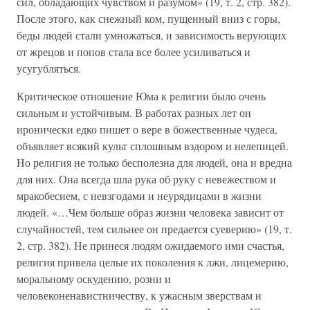
сил, обладающих чувством и разумом» (19, т. 2, стр. 382).
После этого, как снежный ком, пущенный вниз с горы,
беды людей стали умножаться, и зависимость верующих
от жрецов и попов стала все более усиливаться и
усугубляться.
Критическое отношение Юма к религии было очень
сильным и устойчивым. В работах разных лет он
иронически едко пишет о вере в божественные чудеса,
объявляет всякий культ сплошным вздором и нелепицей.
Но религия не только бесполезна для людей, она и вредна
для них. Она всегда шла рука об руку с невежеством и
мракобесием, с невзгодами и неурядицами в жизни
людей. «…Чем больше образ жизни человека зависит от
случайностей, тем сильнее он предается суеверию» (19, т.
2, стр. 382). Не принеся людям ожидаемого ими счастья,
религия привела целые их поколения к лжи, лицемерию,
моральному оскудению, розни и
человеконенавистничеству, к ужасным зверствам и