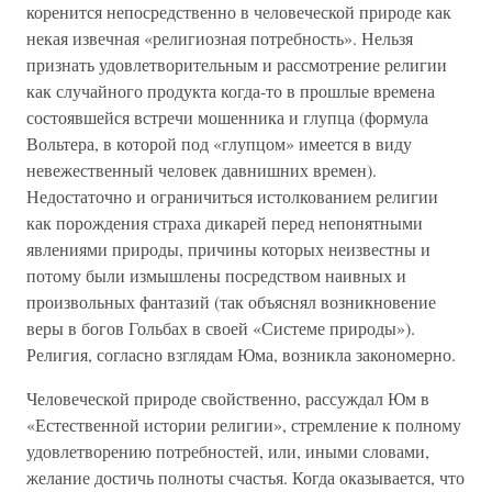
коренится непосредственно в человеческой природе как
некая извечная «религиозная потребность». Нельзя
признать удовлетворительным и рассмотрение религии
как случайного продукта когда-то в прошлые времена
состоявшейся встречи мошенника и глупца (формула
Вольтера, в которой под «глупцом» имеется в виду
невежественный человек давнишних времен).
Недостаточно и ограничиться истолкованием религии
как порождения страха дикарей перед непонятными
явлениями природы, причины которых неизвестны и
потому были измышлены посредством наивных и
произвольных фантазий (так объяснял возникновение
веры в богов Гольбах в своей «Системе природы»).
Религия, согласно взглядам Юма, возникла закономерно.
Человеческой природе свойственно, рассуждал Юм в
«Естественной истории религии», стремление к полному
удовлетворению потребностей, или, иными словами,
желание достичь полноты счастья. Когда оказывается, что