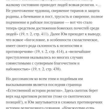
жалкому состоянию приводит людей всякая религия. «…
Не уничтожение чудовищ, свержение тиранов и защита
родины, а бичевание и пост, трусость и смирение, полное
подчинение и рабское послушание — вот что стало
теперь средством достижения божеских почестей среди
людей» (19, т. 2, стр. 411). Далее Юм приходит к выводу,
что всякое «богословие, в особенности схоластическое,
имеет своего рода склонность к нелепостям и
противоречиям» (19, т. 2, стр. 414), а «величайшие
преступления оказывались во многих случаях
совместимыми с суеверным благочестием и
набожностью» (19, т. 2, стр. 438).
Но диссонансом ко всем этим и подобным им
высказываниям является последняя страница
«Естественной истории религии». Здесь скептик берет
верх над критиком религии (тоже со скептических
позиций!), и Юм запутывается в сложных противоречиях
истории религиозного сознания.
«Невежество есть