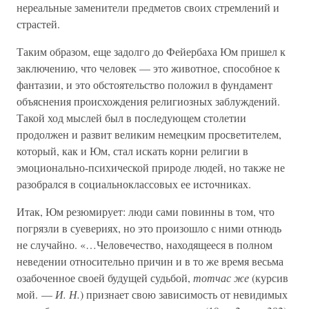
нереальные заменители предметов своих стремлений и
страстей.
Таким образом, еще задолго до Фейербаха Юм пришел к
заключению, что человек — это животное, способное к
фантазии, и это обстоятельство положил в фундамент
объяснения происхождения религиозных заблуждений.
Такой ход мыслей был в последующем столетии
продолжен и развит великим немецким просветителем,
который, как и Юм, стал искать корни религии в
эмоционально-психической природе людей, но также не
разобрался в социальноклассовых ее источниках.
Итак, Юм резюмирует: люди сами повинны в том, что
погрязли в суевериях, но это произошло с ними отнюдь
не случайно. «…Человечество, находящееся в полном
неведении относительно причин и в то же время весьма
озабоченное своей будущей судьбой,
тотчас же
(курсив
мой. —
И. Н.
) признает свою зависимость от невидимых