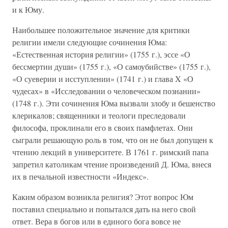
и к Юму.
Наибольшее положительное значение для критики
религии имели следующие сочинения Юма:
«Естественная история религии» (1755 г.), эссе «О
бессмертии души» (1755 г.), «О самоубийстве» (1755 г.),
«О суеверии и исступлении» (1741 г.) и глава X «О
чудесах» в «Исследовании о человеческом познании»
(1748 г.). Эти сочинения Юма вызвали злобу и бешенство
клерикалов; священники и теологи преследовали
философа, проклинали его в своих памфлетах. Они
сыграли решающую роль в том, что он не был допущен к
чтению лекций в университете. В 1761 г. римский папа
запретил католикам чтение произведений Д. Юма, внеся
их в печальной известности «Индекс».
Каким образом возникла религия? Этот вопрос Юм
поставил специально и попытался дать на него свой
ответ. Вера в богов или в единого бога вовсе не