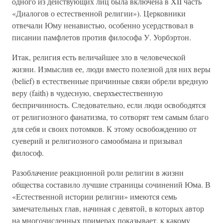
одного из действующих лиц была включена в XII часть
«Диалогов о естественной религии»). Церковники
отвечали Юму ненавистью, особенно усердствовал в
писании памфлетов против философа У. Уорбэртон.
Итак, религия есть величайшее зло в человеческой
жизни. Измыслив ее, люди вместо полезной для них веры
(belief) в естественные причинные связи обрели вредную
веру (faith) в чудесную, сверхъестественную
беспричинность. Следовательно, если люди освободятся
от религиозного фанатизма, то сотворят тем самым благо
для себя и своих потомков. К этому освобождению от
суеверий и религиозного самообмана и призывал
философ.
Разоблачение реакционной роли религии в жизни
общества составило лучшие страницы сочинений Юма. В
«Естественной истории религии» имеются семь
замечательных глав, начиная с девятой, в которых автор
на многочисленных примерах показывает, к какому