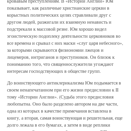
кровавым преступлениям. В «Истории Англии» Юм
показывает, как различные христианские церкви в
корыстных политических целях стравливали друг с
другом людей, разжигали их взаимную ненависть и
подстрекали к массовой резне. Юм хорошо видел
эгоистическую подоплеку деятельности церковников во
все времена и срывал с них маски «слуг царя небесного»,
за которыми скрываются физиономии лжецов и
лицемеров, интриганов и преступников. Он близок к
пониманию того, что священнослужители угождают
интересам господствующих в обществе групп.
До воинствующего антиклерикализма Юм подымается в
своем ненапечатанном при его жизни предисловии к II
тому «Истории Англии». (Судьба этого предисловия
любопытна. Оно было разделено автором на две части,
одна из которых в качестве примечания вставлена в
книгу, а вторая, самая воинствующая и решительная, еще
долго лежала в его бумагах, а затем в виде реплики