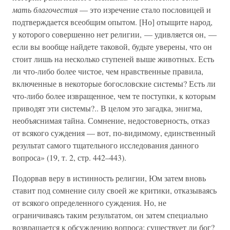
мать благочестия
— это изречение стало пословицей и
подтверждается всеобщим опытом. [Но] отыщите народ,
у которого совершенно нет религии, — удивляется он, —
если вы вообще найдете таковой, будьте уверены, что он
стоит лишь на несколько ступеней выше животных. Есть
ли что-либо более чистое, чем нравственные правила,
включенные в некоторые богословские системы? Есть ли
что-либо более извращенное, чем те поступки, к которым
приводят эти системы?.. В целом это загадка, энигма,
необъяснимая тайна. Сомнение, недостоверность, отказ
от всякого суждения — вот, по-видимому, единственный
результат самого тщательного исследования данного
вопроса» (19, т. 2, стр. 442–443).
Подорвав веру в истинность религии, Юм затем вновь
ставит под сомнение силу своей же критики, отказываясь
от всякого определенного суждения. Но, не
ограничиваясь таким результатом, он затем специально
возвращается к обсуждению вопроса: существует ли бог?