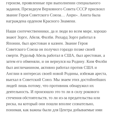
героизм, проявленные при выполнении специального
задания, Президиум Верховного Совета СССР присвоил
звание Героя Советского Союза… Анри». Анита была
награждена орденом Красного Знамени.
Наши соотечественники, да и люди во всем мире, хорошо
знают Зорге, Абеля, Филби. Рихард Зорге работал в
Японии, был арестован и казнен. Звание Героя
Советского Союза он получил гораздо позже своей
смерти. Рудольф Абель работал в США, был арестован, а
затем его обменяли, и он вернулся на Родину. Ким Филби
был англичанином, активно работал против США и
Англии в интересах своей новой Родины, избежав ареста,
выехал в Советский Союз. Мы знаем этих достойнейших
людей лишь потому, что противник обнаружил их
деятельность. И произошло это то ли в силу рокового
стечения обстоятельств, то ли из-за предательства или
риска, на который они пошли вполне сознательно,
понимая, как важны были для Центра добываемые ими