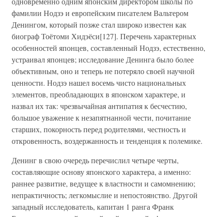
одновременно одним японским директором школы по
фамилии Нодзэ и европейским писателем Вальтером
Денингом, который позже стал широко известен как
биограф Тоётоми Хидэёси[127]. Перечень характерных
особенностей японцев, составленный Нодзэ, естественно,
устраивал японцев; исследование Денинга было более
объективным, оно и теперь не потеряло своей научной
ценности. Нодзэ нашел восемь чисто национальных
элементов, преобладающих в японском характере, и
назвал их так: чрезвычайная антипатия к бесчестию,
большое уважение к незапятнанной чести, почитание
старших, покорность перед родителями, честность и
откровенность, воздержанность и тенденция к полемике.
Денинг в свою очередь перечислил четыре черты,
составляющие основу японского характера, а именно:
раннее развитие, ведущее к властности и самомнению;
непрактичность; легкомыслие и непостоянство. Другой
западный исследователь, капитан 1 ранга Франк