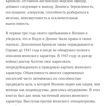
Бринкли, отставной английский морской офицер,
добавил следующее к выводу Денинга: бережливость,
послушание, альтруизм, способность разбираться в
мелочах, невозмутимость и исключительная
выносливость.
В первые три года своего пребывания в Японии я
убедился, что и Нодзэ и Денинг были правы в своих
оценках. Дополнения Бринкли также оправдываются.
Однако до 1943 года я нигде не обнаружил полного
описания японского характера. В 1943 году (в разгар
войны) доктор Холтом смог нарисовать
непредубежденную и правдивую картину японского
характера. Объективность многих современных
писателей часто затемнялась их способностью
предвидеть цель, к которой Япония скорее как нация, чем
японцы как индивидуумы, двигалась неудержимо. В этих
книгах был дан лишь частичный анализ японского
характера. Выступая против японского этноцентризма,