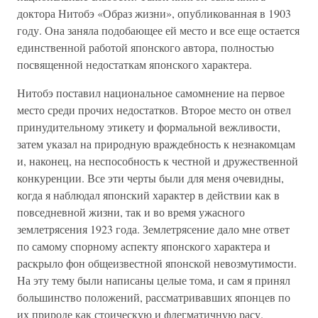
доктора Нитобэ «Образ жизни», опубликованная в 1903
году. Она заняла подобающее ей место и все еще остается
единственной работой японского автора, полностью
посвященной недостаткам японского характера.
Нитобэ поставил национальное самомнение на первое
место среди прочих недостатков. Второе место он отвел
принудительному этикету и формальной вежливости,
затем указал на природную враждебность к незнакомцам
и, наконец, на неспособность к честной и дружественной
конкуренции. Все эти черты были для меня очевидны,
когда я наблюдал японский характер в действии как в
повседневной жизни, так и во время ужасного
землетрясения 1923 года. Землетрясение дало мне ответ
по самому спорному аспекту японского характера и
раскрыло фон общеизвестной японской невозмутимости.
На эту тему были написаны целые тома, и сам я принял
большинство положений, рассматривавших японцев по
их природе как стоическую и флегматичную расу.