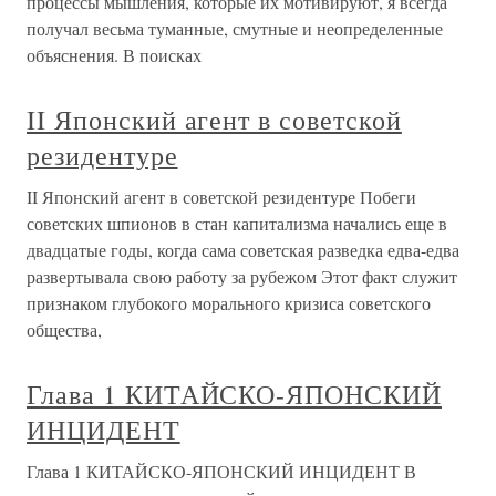
Чай вдвоем, или японский сад в
каменоломне
Чай вдвоем, или японский сад в каменоломне Столько
лет живу в Америке, а она неизменно продолжает
удивлять меня! Были мы на днях в Сан Антонио и
забрели там случайно на старую каменоломню, которая
на самом деле, вы не поверите, оказалась… Японским
чайным садом.Этот
Приложение 2. Р.Ким. Японский
пейзаж
Приложение 2. Р.Ким. Японский пейзаж После крутого
перевала вдали показалась высокая гора, очень синяя
гора со снежной верхушкой. Ближайшая долина была
сплошь красной и светлолистовой, сплошь горная азалия
и волчий корень. По краям дороги бамбук и трилистник.
Надо было