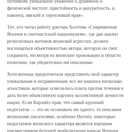
оптимизм; уникальное уважение к душевной и
физической чистоте; пристойность и аккуратность, и,
наконец, мягкий и терпеливый нрав».
Тот, кто читал работу доктора Холтома «Современная
Япония и синтоистский национализм», где дан анализ
религиозных мотивов японской агрессии, должен
восхищаться объективностью автора, которую он смог
сохранить, несмотря на японские провокации в области
политики, так убедительно им описанные.
Хотя японцы предпочитали представить свой характер
уникальным и несравненным, все же нашлось несколько
агностиков, которые осмелились плыть против течения и
дать более объективную картину коллективной личности
нации. Если Карлайл прав, что самый крупный
недостаток — это не осознавать ни одного, то описания
японскими писателями, особенно Нитобэ, некоторых
недостатков японского характера является хорошим
предвестником будущей реабилитации народа Японии.