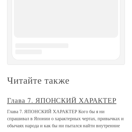
Глава 36. Характер Брута
Глава 36. Характер Брута Только такой наивный
республиканец, как Суинберн, может думать, что Брут
сделался главным действующим лицом вследствие
политического энтузиазма к республике в душе
Шекспира. Он, наверно, не имел никакой политической
системы и в других случаях
ГЛАВА 1. ХАРАКТЕР
ГЛАВА 1. ХАРАКТЕР Нельзя, не видя океанаСебе
представить океан.[350]Как сказывался характер Лескова
на его отношениях с родными и близкими — уже более
или менее ясно. Каков же он был вообще и как влиял на
создание тех или иных отношений между Лесковым и
собратиями его по