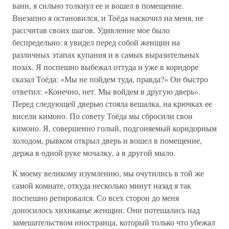
ванн, я сильно толкнул ее и вошел в помещение.
Внезапно я остановился, и Тоёда наскочил на меня, не
рассчитав своих шагов. Удивление мое было
беспредельно: я увидел перед собой женщин на
различных этапах купания и в самых выразительных
позах. Я поспешно выбежал оттуда и уже в коридоре
сказал Тоёда: «Мы не пойдем туда, правда?» Он быстро
ответил: «Конечно, нет. Мы войдем в другую дверь».
Перед следующей дверью стояла вешалка, на крючках ее
висели кимоно. По совету Тоёда мы сбросили свои
кимоно. Я, совершенно голый, подгоняемый коридорным
холодом, рывком открыл дверь и вошел в помещение,
держа в одной руке мочалку, а в другой мыло.
К моему великому изумлению, мы очутились в той же
самой комнате, откуда несколько минут назад я так
поспешно ретировался. Со всех сторон до меня
доносилось хихиканье женщин. Они потешались над
замешательством иностранца, который только что убежал