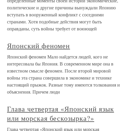
ЯПОНСКИЙ ГОРОД КУМАМОТО
ЯПОНСКИЙ ГОРОД КУМАМОТО На пароходе
«Асахи» русских моряков сначала перевезли в один из
японских портов, где они несколько дней прожили в
огромном бараке, а потом переправили в город
Кумамото, на остров Кюсю. Там японцы организовали
несколько лагерей отдельно для нижних
ЯПОНСКИЙ ШПИОН
ЯПОНСКИЙ ШПИОН «Будь ты проклят от моего
смирения!» Слова Пaтpиapxa Гермогена изменнику —
интервенционисту Михайле Салтыкову. Пусть
ненавидят. Жизнь моя полна. В Стране Больших Сердец я
рождена. Ее враги — мои враги всегда, Ее беда — моя
беда. Вчера предатель подходил к