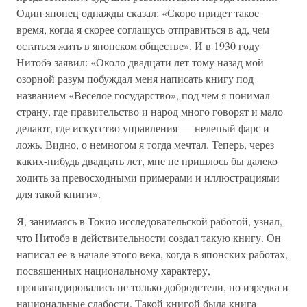
Один японец однажды сказал: «Скоро придет такое
время, когда я скорее соглашусь отправиться в ад, чем
остаться жить в японском обществе». И в 1930 году
Нитобэ заявил: «Около двадцати лет тому назад мой
озорной разум побуждал меня написать книгу под
названием «Веселое государство», под чем я понимал
страну, где правительство и народ много говорят и мало
делают, где искусство управления — нелепый фарс и
ложь. Видно, о немногом я тогда мечтал. Теперь, через
каких-нибудь двадцать лет, мне не пришлось бы далеко
ходить за превосходными примерами и иллюстрациями
для такой книги».
Я, занимаясь в Токио исследовательской работой, узнал,
что Нитобэ в действительности создал такую книгу. Он
написал ее в начале этого века, когда в японских работах,
посвященных национальному характеру,
пропагандировались не только добродетели, но изредка и
национальные слабости. Такой книгой была книга