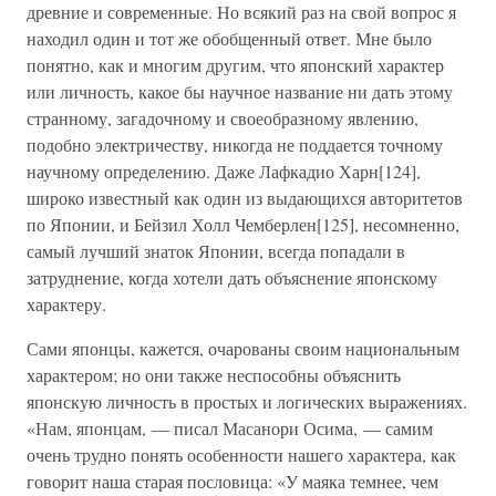
древние и современные. Но всякий раз на свой вопрос я
находил один и тот же обобщенный ответ. Мне было
понятно, как и многим другим, что японский характер
или личность, какое бы научное название ни дать этому
странному, загадочному и своеобразному явлению,
подобно электричеству, никогда не поддается точному
научному определению. Даже Лафкадио Харн[124],
широко известный как один из выдающихся авторитетов
по Японии, и Бейзил Холл Чемберлен[125], несомненно,
самый лучший знаток Японии, всегда попадали в
затруднение, когда хотели дать объяснение японскому
характеру.
Сами японцы, кажется, очарованы своим национальным
характером; но они также неспособны объяснить
японскую личность в простых и логических выражениях.
«Нам, японцам, — писал Масанори Осима, — самим
очень трудно понять особенности нашего характера, как
говорит наша старая пословица: «У маяка темнее, чем