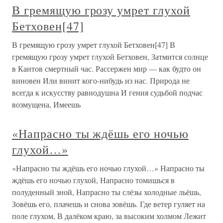
В гремящую грозу умрет глухой
Бетховен[47]
В гремящую грозу умрет глухой Бетховен[47] В
гремящую грозу умрет глухой Бетховен, Затмится солнце
в Кантов смертный час. Рассержен мир — как будто он
виновен Или винит кого-нибудь из нас. Природа не
всегда к искусству равнодушна И гения судьбой подчас
возмущена, Имеешь
«Напрасно ты ждёшь его ночью
глухой…»
«Напрасно ты ждёшь его ночью глухой…» Напрасно ты
ждёшь его ночью глухой, Напрасно томишься в
полуденный зной, Напрасно ты слёзы холодные льёшь,
Зовёшь его, плачешь и снова зовёшь. Где ветер гуляет на
поле глухом, В далёком краю, за высоким холмом Лежит