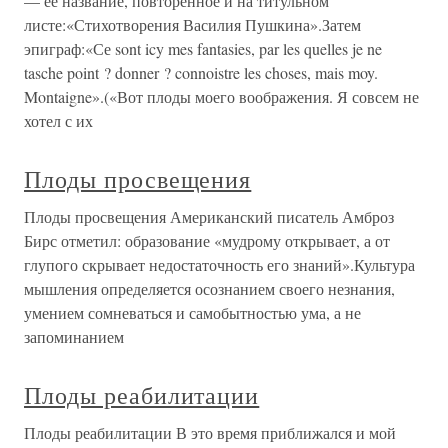
— ее название, повторенное и на титульном
листе:«Стихотворения Василия Пушкина».Затем
эпиграф:«Се sont icy mes fantasies, par les quelles je ne
tasche point ? donner ? connoistre les choses, mais moy.
Montaigne».(«Вот плоды моего воображения. Я совсем не
хотел с их
Плоды просвещения
Плоды просвещения Американский писатель Амброз
Бирс отметил: образование «мудрому открывает, а от
глупого скрывает недостаточность его знаний».Культура
мышления определяется осознанием своего незнания,
умением сомневаться и самобытностью ума, а не
запоминанием
Плоды реабилитации
Плоды реабилитации В это время приближался и мой