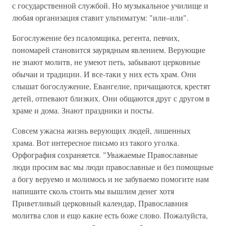
с государственной службой. Но музыкальное училище и
любая организация ставит ультиматум: "или–или".
Богослужение без псаломщика, регента, певчих,
пономарей становится заурядным явлением. Верующие
не знают молитв, не умеют петь, забывают церковные
обычаи и традиции. И все-таки у них есть храм. Они
слышат богослужение, Евангелие, причащаются, крестят
детей, отпевают близких. Они общаются друг с другом в
храме и дома. Знают праздники и посты.
Совсем ужасна жизнь верующих людей, лишенных
храма. Вот интересное письмо из такого уголка.
Орфография сохраняется. "Уважаемые Православные
люди просим вас мы люди православные и без помощные
а богу веруемо и молимось и не забуваемо помогите нам
напишите сколь стоить мы вышлим денег хотя
Приветливый церковный календар, Православния
молитва слов и ещо какие есть боже слово. Пожалуйста,